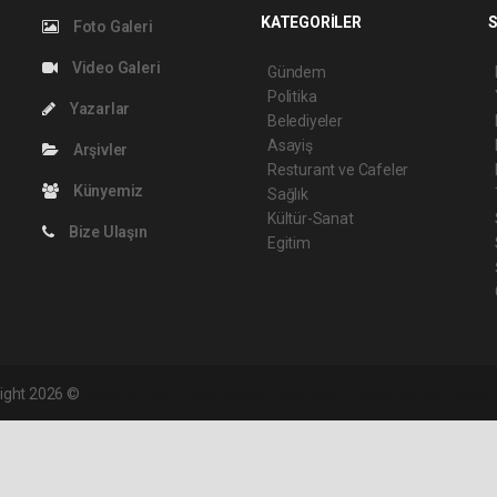
KATEGORİLER
S
Foto Galeri
Video Galeri
Gündem
Politika
Yazarlar
Belediyeler
Asayiş
Arşivler
Resturant ve Cafeler
Künyemiz
Sağlık
Kültür-Sanat
Bize Ulaşın
Egitim
right 2026 ©
haber yazılımı
haber paketi
haber scripti
haber yazılım
haber 