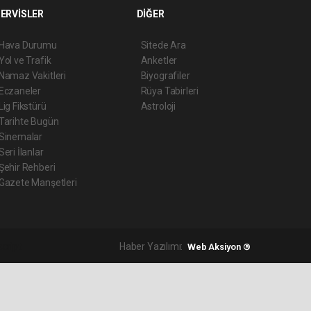
ERVİSLER
DİĞER
Hava Durumu
Sitede Ara
Yol ve Trafik
Anketler
Namaz Vakitleri
Biyografiler
Eczaneler
Rüya Tabirleri
Lig Fikstürü
Astroloji
Tarihte Bugün
Sinemalar
Seri İlanlar
Şehir Rehberi
Gazete Manşetleri
script
Haber Yazılımı:
Web Aksiyon ®