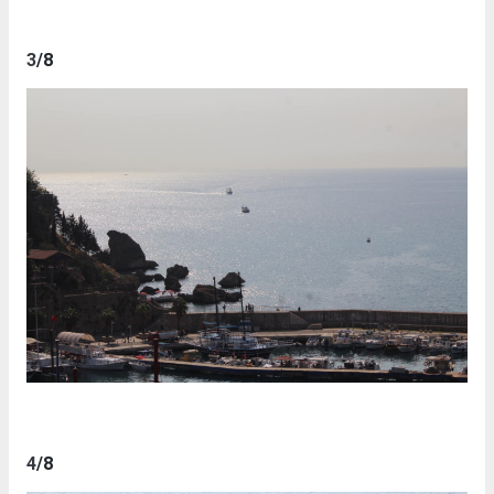
3
/8
4
/8