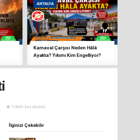
ANTALYA
Karnaval Çarşısı Neden Hâlâ
Ayakta? Yıkımı Kim Engelliyor?
rını Hep
i
11845+ kez okundu.
İlginizi Çekebilir