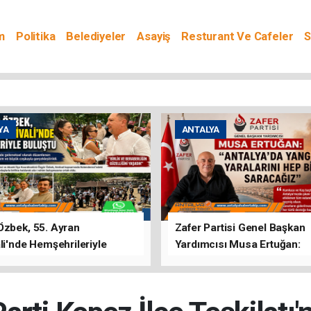
m
Politika
Belediyeler
Asayiş
Resturant Ve Cafeler
S
YA
ANTALYA
Özbek, 55. Ayran
Zafer Partisi Genel Başkan
li'nde Hemşehrileriyle
Yardımcısı Musa Ertuğan:
u
"Antalya'da Yangının Yarala
Birlikte Saracağız"