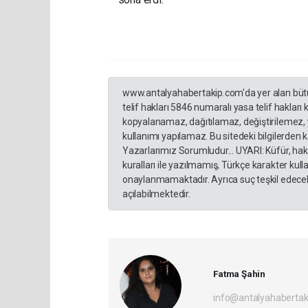
www.antalyahabertakip.com'da yer alan bütün 
telif hakları 5846 numaralı yasa telif hakları
kopyalanamaz, dağıtılamaz, değiştirilemez, 
kullanımı yapılamaz. Bu sitedeki bilgilerden 
Yazarlarımız Sorumludur... UYARI: Küfür, hakar
kuralları ile yazılmamış, Türkçe karakter ku
onaylanmamaktadır. Ayrıca suç teşkil edecek
açılabilmektedir.
Fatma Şahin
info@antalyahabertak