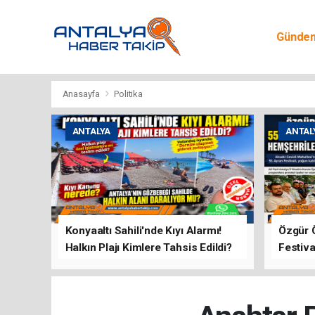
Günde
Egitim
Anasayfa
Politika
ANTALYA
ANTAL
Konyaaltı Sahili'nde Kıyı Alarmı!
Özgür 
Halkın Plajı Kimlere Tahsis Edildi?
Festiva
Buluşt