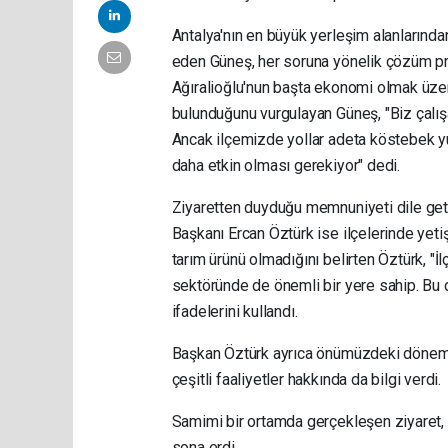
Antalya'nın en büyük yerleşim alanlarında
eden Güneş, her soruna yönelik çözüm pr
Ağıralioğlu'nun başta ekonomi olmak üzer
bulunduğunu vurgulayan Güneş, "Biz çalış
Ancak ilçemizde yollar adeta köstebek 
daha etkin olması gerekiyor" dedi.
Ziyaretten duyduğu memnuniyeti dile get
Başkanı Ercan Öztürk ise ilçelerinde yetiş
tarım ürünü olmadığını belirten Öztürk, "
sektöründe de önemli bir yere sahip. Bu d
ifadelerini kullandı.
Başkan Öztürk ayrıca önümüzdeki dönemde 
çeşitli faaliyetler hakkında da bilgi verdi.
Samimi bir ortamda gerçekleşen ziyaret, ka
sona erdi.