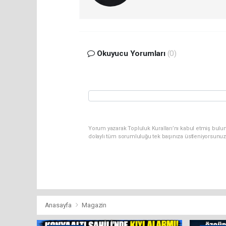
Okuyucu Yorumları
(0)
Yorum yazarak Topluluk Kuralları’nı kabul etmiş bulun
dolaylı tüm sorumluluğu tek başınıza üstleniyorsunuz
Anasayfa
Magazin