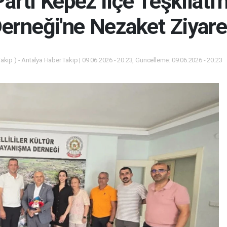
arti Kepez İlçe Teşkilatı'
erneği'ne Nezaket Ziyare
akip ) - Antalya Haber Takip | 09.06.2026 - 20:23, Güncelleme: 09.06.2026 - 20:23