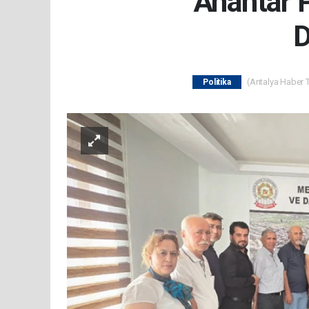
Anahtar P
D
(Antalya Haber T
Politika