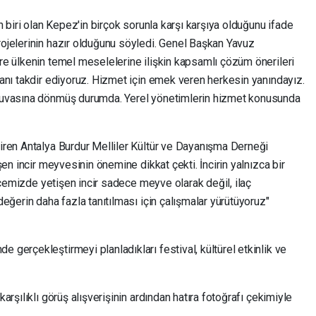
n biri olan Kepez'in birçok sorunla karşı karşıya olduğunu ifade
ojelerinin hazır olduğunu söyledi. Genel Başkan Yavuz
e ülkenin temel meselelerine ilişkin kapsamlı çözüm önerileri
anı takdir ediyoruz. Hizmet için emek veren herkesin yanındayız.
yuvasına dönmüş durumda. Yerel yönetimlerin hizmet konusunda
iren Antalya Burdur Melliler Kültür ve Dayanışma Derneği
en incir meyvesinin önemine dikkat çekti. İncirin yalnızca bir
İlçemizde yetişen incir sadece meyve olarak değil, ilaç
eğerin daha fazla tanıtılması için çalışmalar yürütüyoruz"
gerçekleştirmeyi planladıkları festival, kültürel etkinlik ve
rşılıklı görüş alışverişinin ardından hatıra fotoğrafı çekimiyle