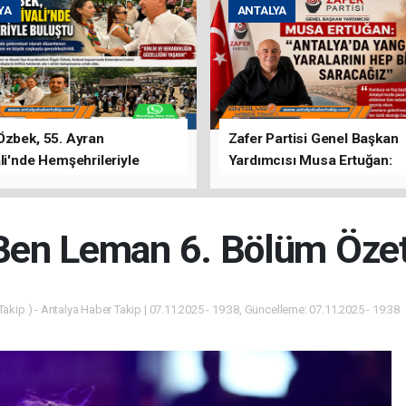
YA
ANTALYA
Özbek, 55. Ayran
Zafer Partisi Genel Başkan
li'nde Hemşehrileriyle
Yardımcısı Musa Ertuğan:
u
"Antalya'da Yangının Yarala
Birlikte Saracağız"
Ben Leman 6. Bölüm Özet
akip ) - Antalya Haber Takip | 07.11.2025 - 19:38, Güncelleme: 07.11.2025 - 19:38