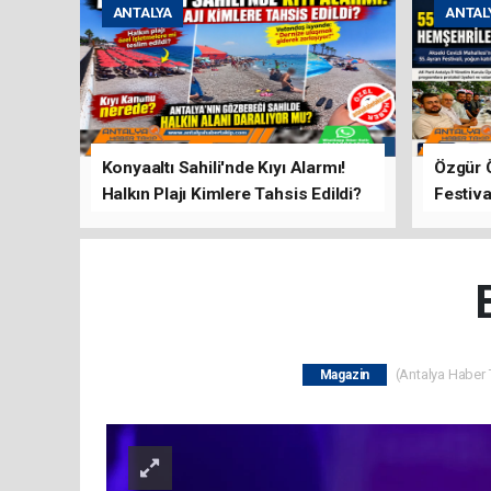
ANTALYA
ANTAL
Konyaaltı Sahili'nde Kıyı Alarmı!
Özgür 
Halkın Plajı Kimlere Tahsis Edildi?
Festiva
Buluşt
(Antalya Haber T
Magazin