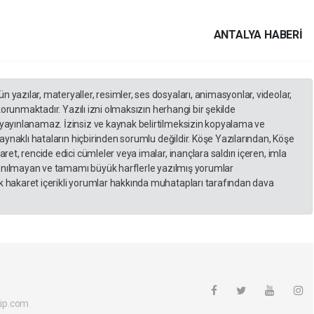
ANTALYA HABERİ
yazılar, materyaller, resimler, ses dosyaları, animasyonlar, videolar,
 korunmaktadır. Yazılı izni olmaksızın herhangi bir şekilde
yayınlanamaz. İzinsiz ve kaynak belirtilmeksizin kopyalama ve
kaynaklı hataların hiçbirinden sorumlu değildir. Köşe Yazılarından, Köşe
et, rencide edici cümleler veya imalar, inançlara saldırı içeren, imla
llanılmayan ve tamamı büyük harflerle yazılmış yorumlar
 hakaret içerikli yorumlar hakkında muhatapları tarafından dava
ip.com