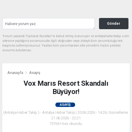
Gönder
Yorum yazarak Topluluk Kuralları’nı kabul etmiş bulunuyor ve antalyahabertakip.com
sitesine yaptığınız yorumunuzla ilgili doğrudan veya dolaylı tüm sorumluluğu tek
başınıza üstleniyorsunuz. Yazılan tüm yorumlardan site yönetimi hiçbir şekilde
sorumlu tutulamaz.
Anasayfa
Asayiş
Vox Marıs Resort Skandalı
Büyüyor!
ASAYIŞ
(Antalya Haber Takip ) - Antalya Haber Takip | 20.06.2026 - 14:26, Güncelleme:
21.06.2026 - 22:21
73763+ kez okundu.