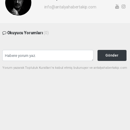
info@antalyahabertakip.com
Okuyucu Yorumları
(0)
Gönder
Yorum yazarak Topluluk Kuralları’nı kabul etmiş bulunuyor ve antalyahabertakip.com
sitesine yaptığınız yorumunuzla ilgili doğrudan veya dolaylı tüm sorumluluğu tek
başınıza üstleniyorsunuz. Yazılan tüm yorumlardan site yönetimi hiçbir şekilde
sorumlu tutulamaz.
haber paketi
haber scripti
haber yazılımı
Tüm hakları saklı tutulmaktadır.Copyright 2026©
Haber Yazılımı:
Web Aksiyon ®