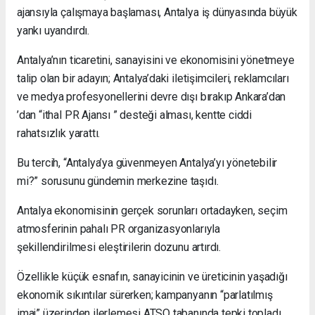
ajansıyla çalışmaya başlaması, Antalya iş dünyasında büyük
yankı uyandırdı.
Antalya’nın ticaretini, sanayisini ve ekonomisini yönetmeye
talip olan bir adayın; Antalya’daki iletişimcileri, reklamcıları
ve medya profesyonellerini devre dışı bırakıp Ankara’dan
’dan “ithal PR Ajansı ” desteği alması, kentte ciddi
rahatsızlık yarattı.
Bu tercih, “Antalya’ya güvenmeyen Antalya’yı yönetebilir
mi?” sorusunu gündemin merkezine taşıdı.
Antalya ekonomisinin gerçek sorunları ortadayken, seçim
atmosferinin pahalı PR organizasyonlarıyla
şekillendirilmesi eleştirilerin dozunu artırdı.
Özellikle küçük esnafın, sanayicinin ve üreticinin yaşadığı
ekonomik sıkıntılar sürerken; kampanyanın “parlatılmış
imaj” üzerinden ilerlemesi ATSO tabanında tepki topladı.