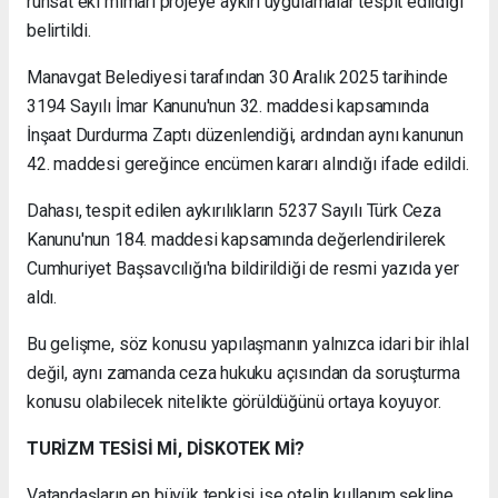
ruhsat eki mimari projeye aykırı uygulamalar tespit edildiği
belirtildi.
Manavgat Belediyesi tarafından 30 Aralık 2025 tarihinde
3194 Sayılı İmar Kanunu'nun 32. maddesi kapsamında
İnşaat Durdurma Zaptı düzenlendiği, ardından aynı kanunun
42. maddesi gereğince encümen kararı alındığı ifade edildi.
Dahası, tespit edilen aykırılıkların 5237 Sayılı Türk Ceza
Kanunu'nun 184. maddesi kapsamında değerlendirilerek
Cumhuriyet Başsavcılığı'na bildirildiği de resmi yazıda yer
aldı.
Bu gelişme, söz konusu yapılaşmanın yalnızca idari bir ihlal
değil, aynı zamanda ceza hukuku açısından da soruşturma
konusu olabilecek nitelikte görüldüğünü ortaya koyuyor.
TURİZM TESİSİ Mİ, DİSKOTEK Mİ?
Vatandaşların en büyük tepkisi ise otelin kullanım şekline