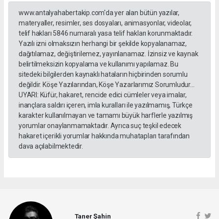
www.antalyahabertakip.com'da yer alan bütün yazılar,
materyaller, resimler, ses dosyaları, animasyonlar, videolar,
telif hakları 5846 numaralı yasa telif hakları korunmaktadır.
Yazılı izni olmaksızın herhangi bir şekilde kopyalanamaz,
dağıtılamaz, değiştirilemez, yayınlanamaz. İzinsiz ve kaynak
belirtilmeksizin kopyalama ve kullanımı yapılamaz. Bu
sitedeki bilgilerden kaynaklı hataların hiçbirinden sorumlu
değildir. Köşe Yazılarından, Köşe Yazarlarımız Sorumludur...
UYARI: Küfür, hakaret, rencide edici cümleler veya imalar,
inançlara saldırı içeren, imla kuralları ile yazılmamış, Türkçe
karakter kullanılmayan ve tamamı büyük harflerle yazılmış
yorumlar onaylanmamaktadır. Ayrıca suç teşkil edecek
hakaret içerikli yorumlar hakkında muhatapları tarafından
dava açılabilmektedir.
Taner Şahin