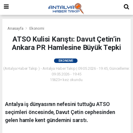
Anasayfa
Ekonomi
ATSO Kulisi Karıştı: Davut Çetin’in
Ankara PR Hamlesine Büyük Tepki
EKONOMI
(Antalya Haber Takip ) - Antalya Haber Takip | 09.05.2026 - 19:45, Güncelleme:
09.05.2026 - 19:45
15623+ kez okundu.
Antalya iş dünyasının nefesini tuttuğu ATSO
seçimleri öncesinde, Davut Çetin cephesinden
gelen hamle kent gündemini sarstı.