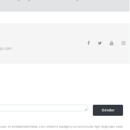
ip.com
Gönder
uyor ve antalyahabertakip.com sitesine yaptığınız yorumunuzla ilgili doğrudan veya