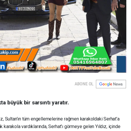
ABONE OL
a büyük bir sarsıntı yaratır.
z, Sultan’ın tüm engellemelerine rağmen karakoldaki Serhat’a
k karakola vardıklarında, Serhat’ı görmeye gelen Yıldız, içinde