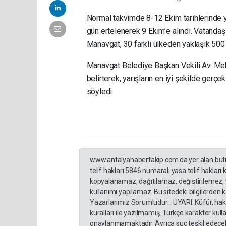
Normal takvimde 8-12 Ekim tarihlerinde 
gün ertelenerek 9 Ekim’e alındı. Vatanda
Manavgat, 30 farklı ülkeden yaklaşık 500
Manavgat Belediye Başkan Vekili Av. Mehm
belirterek, yarışların en iyi şekilde gerçek
söyledi.
www.antalyahabertakip.com'da yer alan bütün 
telif hakları 5846 numaralı yasa telif hakları
kopyalanamaz, dağıtılamaz, değiştirilemez, 
kullanımı yapılamaz. Bu sitedeki bilgilerden 
Yazarlarımız Sorumludur... UYARI: Küfür, hakar
kuralları ile yazılmamış, Türkçe karakter ku
onaylanmamaktadır. Ayrıca suç teşkil edecek