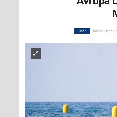
Avrupa D
(Antalya Haber Tak
Spor