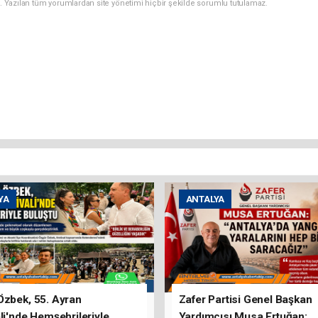
. Yazılan tüm yorumlardan site yönetimi hiçbir şekilde sorumlu tutulamaz.
YA
ANTALYA
Özbek, 55. Ayran
Zafer Partisi Genel Başkan
li'nde Hemşehrileriyle
Yardımcısı Musa Ertuğan: