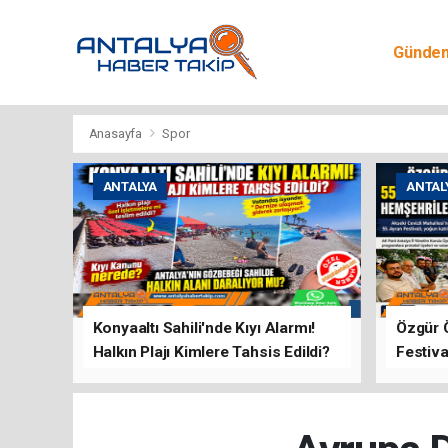
Günde
Egitim
Anasayfa
Spor
ANTALYA
ANTAL
Konyaaltı Sahili'nde Kıyı Alarmı!
Özgür 
Halkın Plajı Kimlere Tahsis Edildi?
Festiva
Buluşt