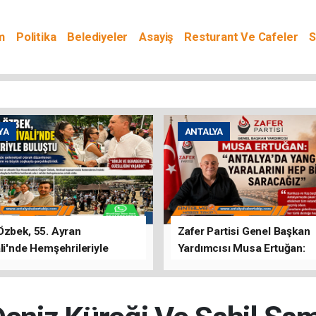
m
Politika
Belediyeler
Asayiş
Resturant Ve Cafeler
S
YA
ANTALYA
Özbek, 55. Ayran
Zafer Partisi Genel Başkan
li'nde Hemşehrileriyle
Yardımcısı Musa Ertuğan:
u
"Antalya'da Yangının Yarala
Birlikte Saracağız"