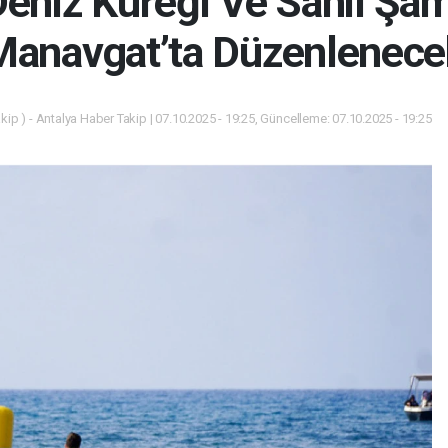
eniz Küreği Ve Sahil Şa
Manavgat’ta Düzenlenece
ip ) - Antalya Haber Takip | 07.10.2025 - 19:25, Güncelleme: 07.10.2025 - 19:25