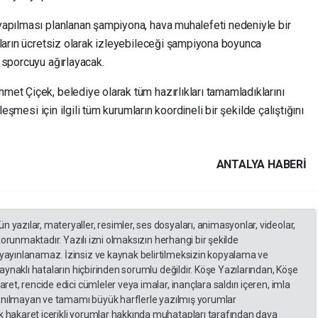
yapılması planlanan şampiyona, hava muhalefeti nedeniyle bir
şların ücretsiz olarak izleyebileceği şampiyona boyunca
 sporcuyu ağırlayacak.
et Çiçek, belediye olarak tüm hazırlıkları tamamladıklarını
leşmesi için ilgili tüm kurumların koordineli bir şekilde çalıştığını
ANTALYA HABERİ
yazılar, materyaller, resimler, ses dosyaları, animasyonlar, videolar,
 korunmaktadır. Yazılı izni olmaksızın herhangi bir şekilde
yayınlanamaz. İzinsiz ve kaynak belirtilmeksizin kopyalama ve
kaynaklı hataların hiçbirinden sorumlu değildir. Köşe Yazılarından, Köşe
et, rencide edici cümleler veya imalar, inançlara saldırı içeren, imla
llanılmayan ve tamamı büyük harflerle yazılmış yorumlar
 hakaret içerikli yorumlar hakkında muhatapları tarafından dava