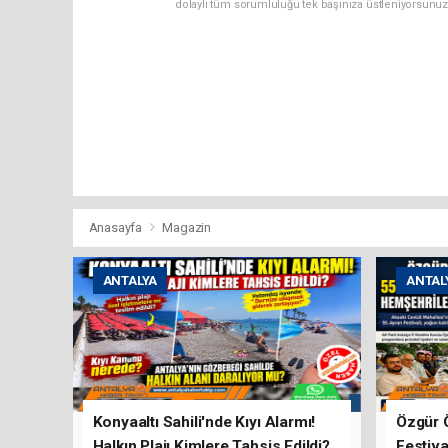
dolaylı tüm sorumluluğu tek başınıza üstleniyorsunuz
Anasayfa
Magazin
ANTALYA
ANTAL
Konyaaltı Sahili'nde Kıyı Alarmı!
Özgür 
Halkın Plajı Kimlere Tahsis Edildi?
Festiva