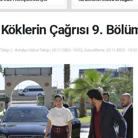
u
"Antalya'da Yangının Yarala
Birlikte Saracağız"
 Köklerin Çağrısı 9. Bölü
Takip ) - Antalya Haber Takip | 20.11.2025 - 19:32, Güncelleme: 20.11.2025 - 19:32