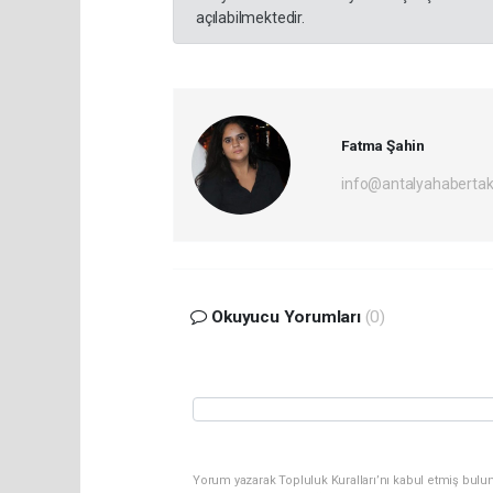
açılabilmektedir.
Fatma Şahin
info@antalyahabertak
Okuyucu Yorumları
(0)
Yorum yazarak Topluluk Kuralları’nı kabul etmiş bulun