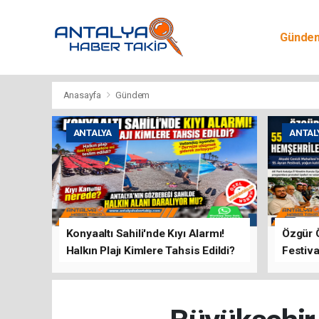
Günde
Egitim
Anasayfa
Gündem
ANTALYA
ANTAL
Konyaaltı Sahili'nde Kıyı Alarmı!
Özgür 
Halkın Plajı Kimlere Tahsis Edildi?
Festiva
Buluşt