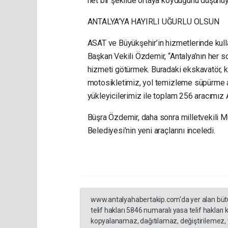
net bir şekilde ortaya koyduğunu düşünüy
ANTALYA’YA HAYIRLI UĞURLU OLSUN
ASAT ve Büyükşehir’in hizmetlerinde kulla
Başkan Vekili Özdemir, “Antalya’nın her so
hizmeti götürmek. Buradaki ekskavatör, ke
motosikletimiz, yol temizleme süpürme a
yükleyicilerimiz ile toplam 256 aracımız A
Büşra Özdemir, daha sonra milletvekili M
Belediyesi’nin yeni araçlarını inceledi.
www.antalyahabertakip.com'da yer alan bütün 
telif hakları 5846 numaralı yasa telif hakları
kopyalanamaz, dağıtılamaz, değiştirilemez, 