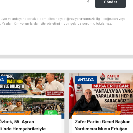
Gönder
uyor ve antalyahabertakip.com sitesine yaptığınız yorumunuzla ilgili doğrudan veya
. Yazılan tüm yorumlardan site yönetimi hiçbir şekilde sorumlu tutulamaz.
YA
ANTALYA
Özbek, 55. Ayran
Zafer Partisi Genel Başkan
li'nde Hemşehrileriyle
Yardımcısı Musa Ertuğan: