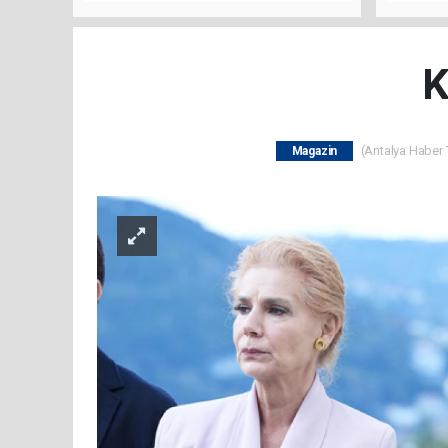
Buluşt
K
(Antalya Haber T
Magazin