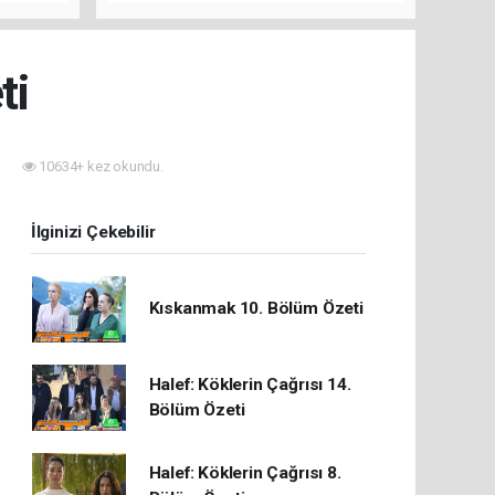
rını Hep
ti
10634+ kez okundu.
İlginizi Çekebilir
Kıskanmak 10. Bölüm Özeti
Halef: Köklerin Çağrısı 14.
Bölüm Özeti
Halef: Köklerin Çağrısı 8.