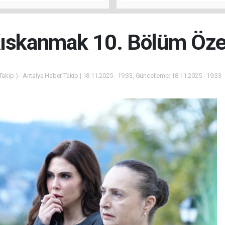
u
"Antalya'da Yangının Yarala
Birlikte Saracağız"
ıskanmak 10. Bölüm Öze
akip ) - Antalya Haber Takip | 18.11.2025 - 19:33, Güncelleme: 18.11.2025 - 19:33