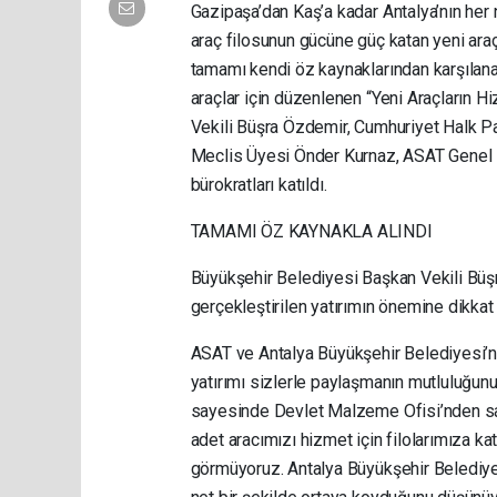
Gazipaşa’dan Kaş’a kadar Antalya’nın her
araç filosunun gücüne güç katan yeni ara
tamamı kendi öz kaynaklarından karşılana
araçlar için düzenlenen “Yeni Araçların 
Vekili Büşra Özdemir, Cumhuriyet Halk Pa
Meclis Üyesi Önder Kurnaz, ASAT Genel 
bürokratları katıldı.
TAMAMI ÖZ KAYNAKLA ALINDI
Büyükşehir Belediyesi Başkan Vekili Büşr
gerçekleştirilen yatırımın önemine dikkat 
ASAT ve Antalya Büyükşehir Belediyesi’n
yatırımı sizlerle paylaşmanın mutluluğunu
sayesinde Devlet Malzeme Ofisi’nden satı
adet aracımızı hizmet için filolarımıza k
görmüyoruz. Antalya Büyükşehir Belediyesi