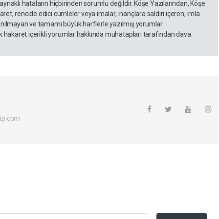
kaynaklı hataların hiçbirinden sorumlu değildir. Köşe Yazılarından, Köşe
et, rencide edici cümleler veya imalar, inançlara saldırı içeren, imla
llanılmayan ve tamamı büyük harflerle yazılmış yorumlar
 hakaret içerikli yorumlar hakkında muhatapları tarafından dava
ip.com