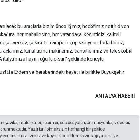
oruz” dedi.
nılacak bu araçlarla bizim önceliğimiz, hedefimiz nettir diyen
kağına, her mahallesine, her vatandaşa; kesintisiz, kaliteli
pçe, arazöz, çekici, tır, damperli çöp kamyonu, forkliftimiz,
raçlarımız, kanal açma makinemiz, transitlerimiz ve teleskobik
ntalya’mıza hayırlı uğurlu olsun” şeklinde konuştu.
ustafa Erdem ve beraberindeki heyet ile birlikte Büyükşehir
ANTALYA HABERİ
yazılar, materyaller, resimler, ses dosyaları, animasyonlar, videolar,
 korunmaktadır. Yazılı izni olmaksızın herhangi bir şekilde
yayınlanamaz. İzinsiz ve kaynak belirtilmeksizin kopyalama ve