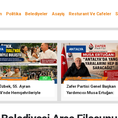
m
Politika
Belediyeler
Asayiş
Resturant Ve Cafeler
S
YA
ANTALYA
Özbek, 55. Ayran
Zafer Partisi Genel Başkan
li'nde Hemşehrileriyle
Yardımcısı Musa Ertuğan:
u
"Antalya'da Yangının Yarala
Birlikte Saracağız"