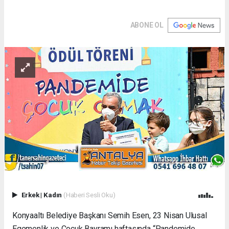
ABONE OL
Erkek
|
Kadın
(Haberi Sesli Oku)
Konyaaltı Belediye Başkanı Semih Esen, 23 Nisan Ulusal
Egemenlik ve Çocuk Bayramı haftasında “Pandemide