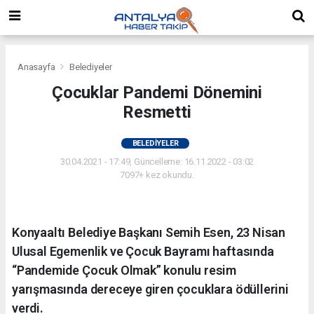
Anasayfa
Belediyeler
Çocuklar Pandemi Dönemini
Resmetti
BELEDIYELER
30.04.2021 - 17:49, Güncelleme: 16.11.2022 - 03:02
7097+ kez okundu.
Konyaaltı Belediye Başkanı Semih Esen, 23 Nisan
Ulusal Egemenlik ve Çocuk Bayramı haftasında
“Pandemide Çocuk Olmak” konulu resim
yarışmasında dereceye giren çocuklara ödüllerini
verdi.