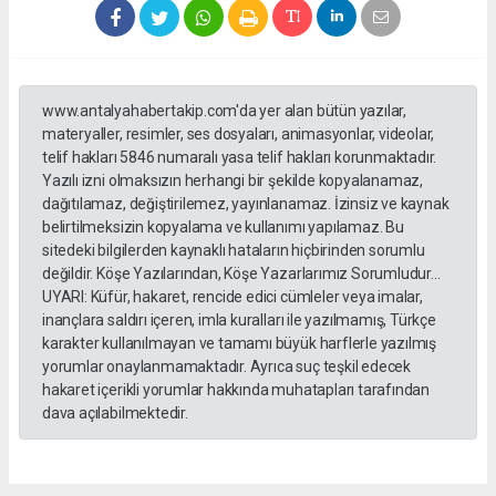
www.antalyahabertakip.com'da yer alan bütün yazılar,
materyaller, resimler, ses dosyaları, animasyonlar, videolar,
telif hakları 5846 numaralı yasa telif hakları korunmaktadır.
Yazılı izni olmaksızın herhangi bir şekilde kopyalanamaz,
dağıtılamaz, değiştirilemez, yayınlanamaz. İzinsiz ve kaynak
belirtilmeksizin kopyalama ve kullanımı yapılamaz. Bu
sitedeki bilgilerden kaynaklı hataların hiçbirinden sorumlu
değildir. Köşe Yazılarından, Köşe Yazarlarımız Sorumludur...
UYARI: Küfür, hakaret, rencide edici cümleler veya imalar,
inançlara saldırı içeren, imla kuralları ile yazılmamış, Türkçe
karakter kullanılmayan ve tamamı büyük harflerle yazılmış
yorumlar onaylanmamaktadır. Ayrıca suç teşkil edecek
hakaret içerikli yorumlar hakkında muhatapları tarafından
dava açılabilmektedir.