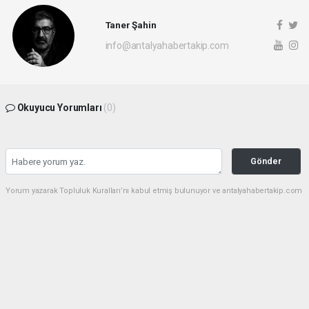
Taner Şahin
info@antalyahabertakip.com
Okuyucu Yorumları
(0)
Gönder
Yorum yazarak Topluluk Kuralları’nı kabul etmiş bulunuyor ve antalyahabertakip.com
sitesine yaptığınız yorumunuzla ilgili doğrudan veya dolaylı tüm sorumluluğu tek
başınıza üstleniyorsunuz. Yazılan tüm yorumlardan site yönetimi hiçbir şekilde
sorumlu tutulamaz.
haber paketi
haber scripti
haber yazılımı