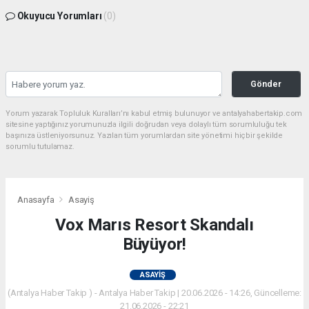
Okuyucu Yorumları
(0)
Gönder
Yorum yazarak Topluluk Kuralları’nı kabul etmiş bulunuyor ve antalyahabertakip.com
sitesine yaptığınız yorumunuzla ilgili doğrudan veya dolaylı tüm sorumluluğu tek
başınıza üstleniyorsunuz. Yazılan tüm yorumlardan site yönetimi hiçbir şekilde
sorumlu tutulamaz.
Anasayfa
Asayiş
Vox Marıs Resort Skandalı
Büyüyor!
ASAYIŞ
(Antalya Haber Takip ) - Antalya Haber Takip | 20.06.2026 - 14:26, Güncelleme:
21.06.2026 - 22:21