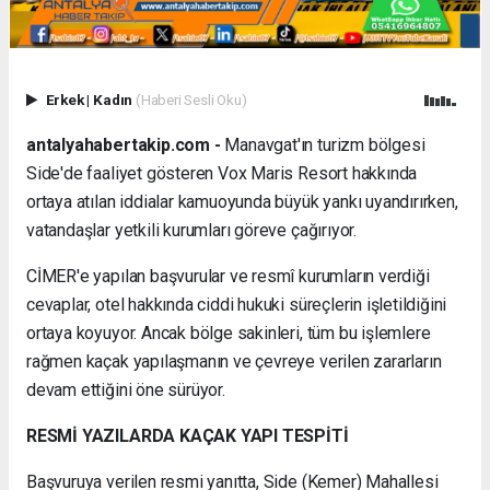
Erkek
|
Kadın
(Haberi Sesli Oku)
antalyahabertakip.com -
Manavgat'ın turizm bölgesi
Side'de faaliyet gösteren Vox Maris Resort hakkında
ortaya atılan iddialar kamuoyunda büyük yankı uyandırırken,
vatandaşlar yetkili kurumları göreve çağırıyor.
CİMER'e yapılan başvurular ve resmî kurumların verdiği
cevaplar, otel hakkında ciddi hukuki süreçlerin işletildiğini
ortaya koyuyor. Ancak bölge sakinleri, tüm bu işlemlere
rağmen kaçak yapılaşmanın ve çevreye verilen zararların
devam ettiğini öne sürüyor.
RESMİ YAZILARDA KAÇAK YAPI TESPİTİ
Başvuruya verilen resmi yanıtta, Side (Kemer) Mahallesi