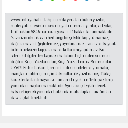
www.antalyahabertakip.com'da yer alan bütün yazılar,
materyaller, resimler, ses dosyaları, animasyonlar, videolar,
telif hakları 5846 numaralı yasa telif hakları korunmaktadır.
Yazılı izni olmaksızın herhangi bir şekilde kopyalanamaz,
dağıtılamaz, değiştirilemez, yayınlanamaz. İzinsiz ve kaynak
belirtilmeksizin kopyalama ve kullanımı yapılamaz. Bu
sitedeki bilgilerden kaynaklı hataların hiçbirinden sorumlu
değildir. Köşe Yazılarından, Köşe Yazarlarımız Sorumludur...
UYARI: Küfür, hakaret, rencide edici cümleler veya imalar,
inançlara saldırı içeren, imla kuralları ile yazılmamış, Türkçe
karakter kullanılmayan ve tamamı büyük harflerle yazılmış
yorumlar onaylanmamaktadır. Ayrıca suç teşkil edecek
hakaret içerikli yorumlar hakkında muhatapları tarafından
dava açılabilmektedir.