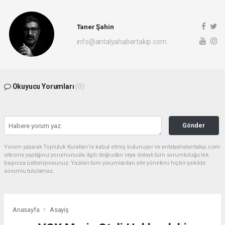
Taner Şahin
info@antalyahabertakip.com
Okuyucu Yorumları
(0)
Gönder
Yorum yazarak Topluluk Kuralları’nı kabul etmiş bulunuyor ve antalyahabertakip.com
sitesine yaptığınız yorumunuzla ilgili doğrudan veya dolaylı tüm sorumluluğu tek
başınıza üstleniyorsunuz. Yazılan tüm yorumlardan site yönetimi hiçbir şekilde
sorumlu tutulamaz.
Anasayfa
Asayiş