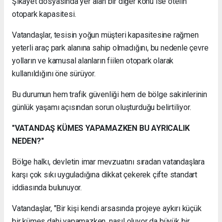
Şikâyet dosyasında yer alan bir diğer konu ise otelin
otopark kapasitesi.
Vatandaşlar, tesisin yoğun müşteri kapasitesine rağmen
yeterli araç park alanına sahip olmadığını, bu nedenle çevre
yolların ve kamusal alanların fiilen otopark olarak
kullanıldığını öne sürüyor.
Bu durumun hem trafik güvenliği hem de bölge sakinlerinin
günlük yaşamı açısından sorun oluşturduğu belirtiliyor.
"VATANDAŞ KÜMES YAPAMAZKEN BU AYRICALIK
NEDEN?"
Bölge halkı, devletin imar mevzuatını sıradan vatandaşlara
karşı çok sıkı uyguladığına dikkat çekerek çifte standart
iddiasında bulunuyor.
Vatandaşlar, "Bir kişi kendi arsasında projeye aykırı küçük
bir kümes dahi yapamazken, nasıl oluyor da büyük bir