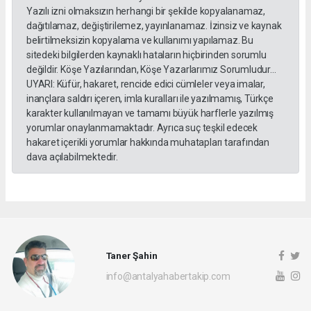
Yazılı izni olmaksızın herhangi bir şekilde kopyalanamaz,
dağıtılamaz, değiştirilemez, yayınlanamaz. İzinsiz ve kaynak
belirtilmeksizin kopyalama ve kullanımı yapılamaz. Bu
sitedeki bilgilerden kaynaklı hataların hiçbirinden sorumlu
değildir. Köşe Yazılarından, Köşe Yazarlarımız Sorumludur...
UYARI: Küfür, hakaret, rencide edici cümleler veya imalar,
inançlara saldırı içeren, imla kuralları ile yazılmamış, Türkçe
karakter kullanılmayan ve tamamı büyük harflerle yazılmış
yorumlar onaylanmamaktadır. Ayrıca suç teşkil edecek
hakaret içerikli yorumlar hakkında muhatapları tarafından
dava açılabilmektedir.
Taner Şahin
info@antalyahabertakip.com