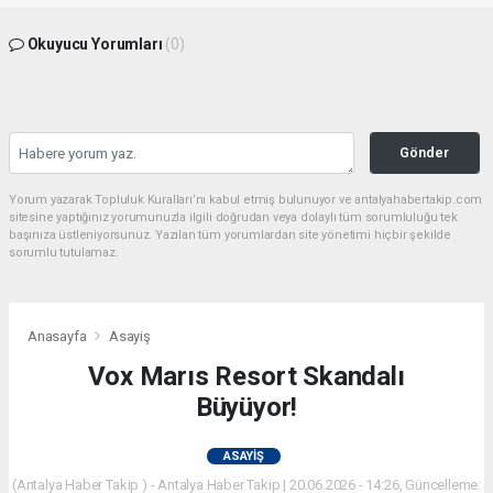
Okuyucu Yorumları
(0)
Gönder
Yorum yazarak Topluluk Kuralları’nı kabul etmiş bulunuyor ve antalyahabertakip.com
sitesine yaptığınız yorumunuzla ilgili doğrudan veya dolaylı tüm sorumluluğu tek
başınıza üstleniyorsunuz. Yazılan tüm yorumlardan site yönetimi hiçbir şekilde
sorumlu tutulamaz.
Anasayfa
Asayiş
Vox Marıs Resort Skandalı
Büyüyor!
ASAYIŞ
(Antalya Haber Takip ) - Antalya Haber Takip | 20.06.2026 - 14:26, Güncelleme: