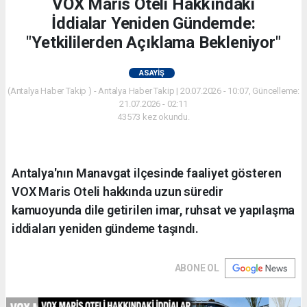
VOX Maris Oteli Hakkındaki
İddialar Yeniden Gündemde:
"Yetkililerden Açıklama Bekleniyor"
ASAYIŞ
(Antalya Haber Takip ) - Antalya Haber Takip | 20.07.2026 - 10:07, Güncelleme:
21.07.2026 - 02:11
43573 kez okundu.
Antalya'nın Manavgat ilçesinde faaliyet gösteren
VOX Maris Oteli hakkında uzun süredir
kamuoyunda dile getirilen imar, ruhsat ve yapılaşma
iddiaları yeniden gündeme taşındı.
ABONE OL