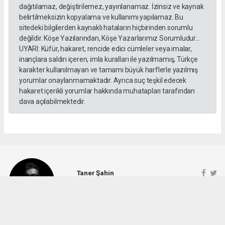
dağıtılamaz, değiştirilemez, yayınlanamaz. İzinsiz ve kaynak
belirtilmeksizin kopyalama ve kullanımı yapılamaz. Bu
sitedeki bilgilerden kaynaklı hataların hiçbirinden sorumlu
değildir. Köşe Yazılarından, Köşe Yazarlarımız Sorumludur...
UYARI: Küfür, hakaret, rencide edici cümleler veya imalar,
inançlara saldırı içeren, imla kuralları ile yazılmamış, Türkçe
karakter kullanılmayan ve tamamı büyük harflerle yazılmış
yorumlar onaylanmamaktadır. Ayrıca suç teşkil edecek
hakaret içerikli yorumlar hakkında muhatapları tarafından
dava açılabilmektedir.
Taner Şahin
info@antalyahabertakip.com