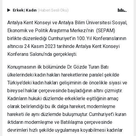
Erkek
|
Kadın
(Haberi Sesli Oku)
Antalya Kent Konseyi ve Antalya Bilim Üniversitesi Sosyal,
Ekonomik ve Politik Araştırma Merkezi’nin (SEPAM)
birlikte düzenlediği Cumhuriyet’in 100. Yıl Konferanslarının
altıncısı 24 Kasım 2023 tarihinde Antalya Kent Konseyi
Konferans Salonu’nda gerçekleşti.
Konuşmasının ilk bölümünde Dr. Gözde Turan Batı
ülkelerindeki kadın hakları hareketlerine paralel şekilde
Türkiye’deki kadın hakları gelişiminin de öncelikle siyasi ve
bireysel haklar çerçevesinde başladığının altını çizmiştir.
Kadınların hukuki düzlemde erkeklerle eşitliğinin amaç
olarak belirlendiği bu ilk dalga hareket, modernleşme
hareketi ile aynı düzlemde buluşmuştur. Cumhuriyet’i kuran
iktidarın modernleşme ve Batılılaşma çerçevesinde
devrimleri hızlı şekilde uygulamaya koyabilmesi kadınlar