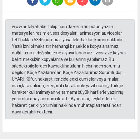
www.antalyahabertakip.com'da yer alan bütün yazılar,
materyaller, resimler, ses dosyaları, animasyonlar, videolar,
telif hakları 5846 numaralı yasa telif hakları korunmaktadır.
Yazılı izni olmaksızın herhangi bir şekilde kopyalanamaz,
dağıtılamaz, değiştirilemez, yayınlanamaz. İzinsiz ve kaynak
belirtilmeksizin kopyalama ve kullanımı yapılamaz. Bu
sitedeki bilgilerden kaynaklı hataların hiçbirinden sorumlu
değildir. Köşe Yazılarından, Köşe Yazarlarımız Sorumludur...
UYARI: Küfür, hakaret, rencide edici cümleler veya imalar,
inançlara saldırı içeren, imla kuralları ile yazılmamış, Türkçe
karakter kullanılmayan ve tamamı büyük harflerle yazılmış
yorumlar onaylanmamaktadır. Ayrıca suç teşkil edecek
hakaret içerikli yorumlar hakkında muhatapları tarafından
dava açılabilmektedir.