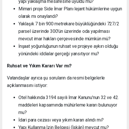
yapı yaklaşma mesafesine uyuldu mu?
Mimari proje Side İmar Planı lejant hükümlerine uygun
olarak mı onaylandı?
Yaklaşık 7 bin 900 metrekare büyüklüğündeki 727/2
parsel üzerinde 300'ün üzerinde oda yapılması
mevcut imar hakları çerçevesinde mümkün mü?
İnşaat yoğunluğunun ruhsat ve projeye aykırı olduğu
yönündeki iddialar gerçeği yansıtıyor mu?
Ruhsat ve Yıkım Kararı Var mı?
Vatandaşlar ayrıca şu soruların da resmi belgelerle
açıklanmasını istiyor:
Otel hakkında 3194 sayılı İmar Kanunu'nun 32 ve 42.
maddeleri kapsamında mühürleme kararı bulunuyor
mu?
İdari para cezası veya yıkım kararı alındı mı?
Yapı Kullanma İzin Belgesi (İskân) mevcut mu?