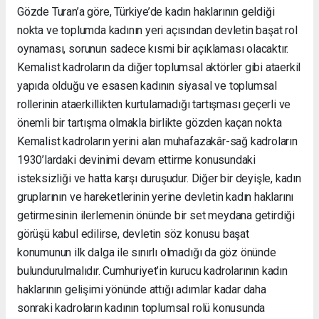
Gözde Turan’a göre, Türkiye’de kadın haklarının geldiği
nokta ve toplumda kadının yeri açısından devletin başat rol
oynaması, sorunun sadece kısmi bir açıklaması olacaktır.
Kemalist kadroların da diğer toplumsal aktörler gibi ataerkil
yapıda olduğu ve esasen kadının siyasal ve toplumsal
rollerinin ataerkillikten kurtulamadığı tartışması geçerli ve
önemli bir tartışma olmakla birlikte gözden kaçan nokta
Kemalist kadroların yerini alan muhafazakâr-sağ kadroların
1930’lardaki devinimi devam ettirme konusundaki
isteksizliği ve hatta karşı duruşudur. Diğer bir deyişle, kadın
gruplarının ve hareketlerinin yerine devletin kadın haklarını
getirmesinin ilerlemenin önünde bir set meydana getirdiği
görüşü kabul edilirse, devletin söz konusu başat
konumunun ilk dalga ile sınırlı olmadığı da göz önünde
bulundurulmalıdır. Cumhuriyet’in kurucu kadrolarının kadın
haklarının gelişimi yönünde attığı adımlar kadar daha
sonraki kadroların kadının toplumsal rolü konusunda