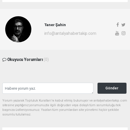
Taner Şahin
info@antalyahabertakip.com
Okuyucu Yorumları
(0)
Gönder
Yorum yazarak Topluluk Kuralları’nı kabul etmiş bulunuyor ve antalyahabertakip.com
sitesine yaptığınız yorumunuzla ilgili doğrudan veya dolaylı tüm sorumluluğu tek
başınıza üstleniyorsunuz. Yazılan tüm yorumlardan site yönetimi hiçbir şekilde
sorumlu tutulamaz.