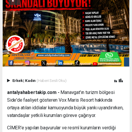
Erkek
|
Kadın
(Haberi Sesli Oku)
antalyahabertakip.com -
Manavgat'ın turizm bölgesi
Side'de faaliyet gösteren Vox Maris Resort hakkında
ortaya atılan iddialar kamuoyunda büyük yankı uyandırırken,
vatandaşlar yetkili kurumları göreve çağırıyor.
CİMER'e yapılan başvurular ve resmî kurumların verdiği