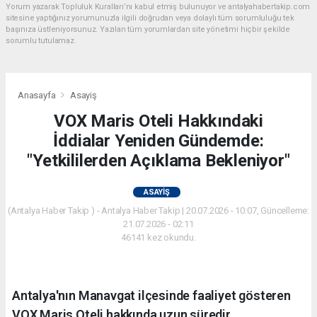
Yorum yazarak Topluluk Kuralları’nı kabul etmiş bulunuyor ve antalyahabertakip.com
sitesine yaptığınız yorumunuzla ilgili doğrudan veya dolaylı tüm sorumluluğu tek
başınıza üstleniyorsunuz. Yazılan tüm yorumlardan site yönetimi hiçbir şekilde
sorumlu tutulamaz.
Anasayfa
Asayiş
VOX Maris Oteli Hakkındaki
İddialar Yeniden Gündemde:
"Yetkililerden Açıklama Bekleniyor"
ASAYIŞ
(Antalya Haber Takip ) - Antalya Haber Takip | 20.07.2026 - 10:07, Güncelleme:
21.07.2026 - 02:11
46141 kez okundu.
Antalya'nın Manavgat ilçesinde faaliyet gösteren
VOX Maris Oteli hakkında uzun süredir