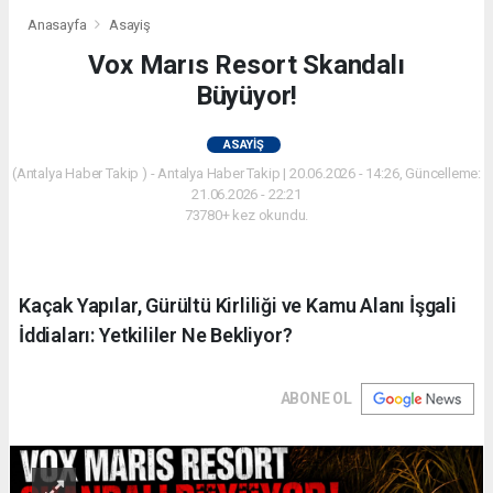
Anasayfa
Asayiş
Vox Marıs Resort Skandalı
Büyüyor!
ASAYIŞ
(Antalya Haber Takip ) - Antalya Haber Takip | 20.06.2026 - 14:26, Güncelleme:
21.06.2026 - 22:21
73780+ kez okundu.
Kaçak Yapılar, Gürültü Kirliliği ve Kamu Alanı İşgali
İddiaları: Yetkililer Ne Bekliyor?
ABONE OL