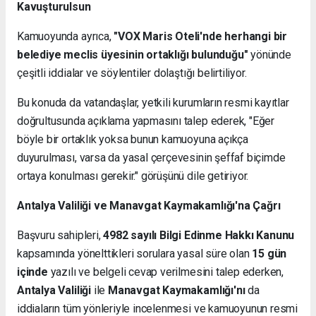
Kavuşturulsun
Kamuoyunda ayrıca,
"VOX Maris Oteli'nde herhangi bir
belediye meclis üyesinin ortaklığı bulunduğu"
yönünde
çeşitli iddialar ve söylentiler dolaştığı belirtiliyor.
Bu konuda da vatandaşlar, yetkili kurumların resmi kayıtlar
doğrultusunda açıklama yapmasını talep ederek, "Eğer
böyle bir ortaklık yoksa bunun kamuoyuna açıkça
duyurulması, varsa da yasal çerçevesinin şeffaf biçimde
ortaya konulması gerekir." görüşünü dile getiriyor.
Antalya Valiliği ve Manavgat Kaymakamlığı'na Çağrı
Başvuru sahipleri,
4982 sayılı Bilgi Edinme Hakkı Kanunu
kapsamında yönelttikleri sorulara yasal süre olan
15 gün
içinde
yazılı ve belgeli cevap verilmesini talep ederken,
Antalya Valiliği
ile
Manavgat Kaymakamlığı'nı
da
iddiaların tüm yönleriyle incelenmesi ve kamuoyunun resmi