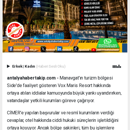
Erkek
|
Kadın
(Haberi Sesli Oku)
antalyahabertakip.com -
Manavgat'ın turizm bölgesi
Side'de faaliyet gösteren Vox Maris Resort hakkında
ortaya atılan iddialar kamuoyunda büyük yankı uyandırırken,
vatandaşlar yetkili kurumları göreve çağırıyor.
CİMER'e yapılan başvurular ve resmî kurumların verdiği
cevaplar, otel hakkında ciddi hukuki süreçlerin işletildiğini
ortaya koyuyor. Ancak bölge sakinleri, tüm bu işlemlere