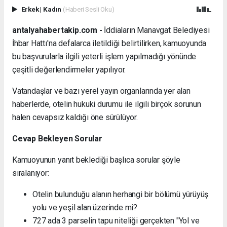
Erkek
|
Kadın
(Haberi Sesli Oku)
antalyahabertakip.com -
İddiaların Manavgat Belediyesi
İhbar Hattı'na defalarca iletildiği belirtilirken, kamuoyunda
bu başvurularla ilgili yeterli işlem yapılmadığı yönünde
çeşitli değerlendirmeler yapılıyor.
Vatandaşlar ve bazı yerel yayın organlarında yer alan
haberlerde, otelin hukuki durumu ile ilgili birçok sorunun
halen cevapsız kaldığı öne sürülüyor.
Cevap Bekleyen Sorular
Kamuoyunun yanıt beklediği başlıca sorular şöyle
sıralanıyor:
Otelin bulunduğu alanın herhangi bir bölümü yürüyüş
yolu ve yeşil alan üzerinde mi?
727 ada 3 parselin tapu niteliği gerçekten "Yol ve