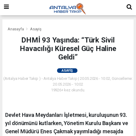
Anasayfa
Asayiş
DHMİ 93 Yaşında: “Türk Sivil
Havacılığı Küresel Güç Haline
Geldi”
ASAYIŞ
(Antalya Haber Takip ) - Antalya Haber Takip | 20.05.2026 - 10:02, Güncelleme:
20.05.2026 - 10:02
19926+ kez okundu.
Devlet Hava Meydanları İşletmesi, kuruluşunun 93.
yıl dönümünü kutlarken, Yönetim Kurulu Başkanı ve
Genel Müdürü Enes Çakmak yayımladığı mesajda