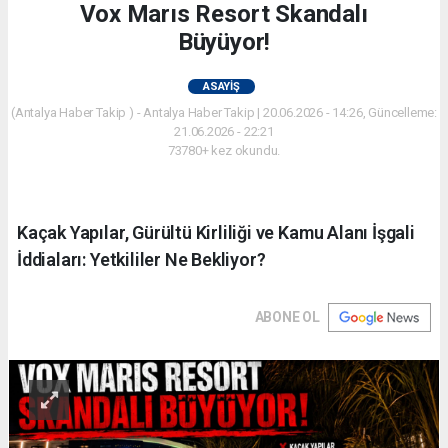
Vox Marıs Resort Skandalı
Büyüyor!
ASAYIŞ
(Antalya Haber Takip ) - Antalya Haber Takip | 20.06.2026 - 14:26, Güncelleme:
21.06.2026 - 22:21
73780+ kez okundu.
Kaçak Yapılar, Gürültü Kirliliği ve Kamu Alanı İşgali
İddiaları: Yetkililer Ne Bekliyor?
ABONE OL