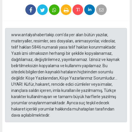
www.antalyahabertakip.com'da yer alan bütün yazılar,
materyaller, resimler, ses dosyaları, animasyonlar, videolar,
telif hakları 5846 numaralı yasa telif hakları korunmaktadır.
Yazılı izni olmaksızın herhangi bir şekilde kopyalanamaz,
dağıtılamaz, değiştirilemez, yayınlanamaz. İzinsiz ve kaynak
belirtilmeksizin kopyalama ve kullanımı yapılamaz. Bu
sitedeki bilgilerden kaynaklı hataların hiçbirinden sorumlu
değildir. Köşe Yazılarından, Köşe Yazarlarımız Sorumludur...
UYARI: Küfür, hakaret, rencide edici cümleler veya imalar,
inançlara saldırı içeren, imla kuralları ile yazılmamış, Türkçe
karakter kullanılmayan ve tamamı büyük harflerle yazılmış
yorumlar onaylanmamaktadır. Ayrıca suç teşkil edecek
hakaret içerikli yorumlar hakkında muhatapları tarafından
dava açılabilmektedir.