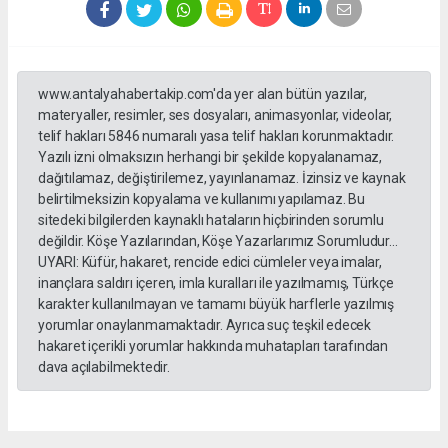
www.antalyahabertakip.com'da yer alan bütün yazılar,
materyaller, resimler, ses dosyaları, animasyonlar, videolar,
telif hakları 5846 numaralı yasa telif hakları korunmaktadır.
Yazılı izni olmaksızın herhangi bir şekilde kopyalanamaz,
dağıtılamaz, değiştirilemez, yayınlanamaz. İzinsiz ve kaynak
belirtilmeksizin kopyalama ve kullanımı yapılamaz. Bu
sitedeki bilgilerden kaynaklı hataların hiçbirinden sorumlu
değildir. Köşe Yazılarından, Köşe Yazarlarımız Sorumludur...
UYARI: Küfür, hakaret, rencide edici cümleler veya imalar,
inançlara saldırı içeren, imla kuralları ile yazılmamış, Türkçe
karakter kullanılmayan ve tamamı büyük harflerle yazılmış
yorumlar onaylanmamaktadır. Ayrıca suç teşkil edecek
hakaret içerikli yorumlar hakkında muhatapları tarafından
dava açılabilmektedir.