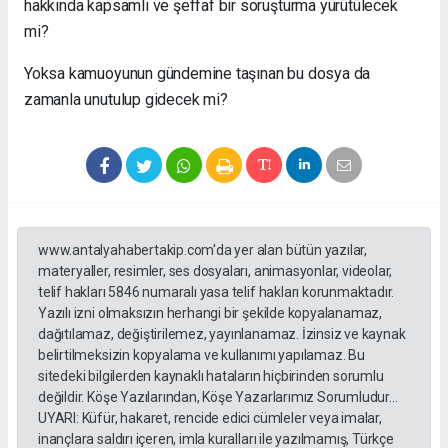
hakkında kapsamlı ve şeffaf bir soruşturma yürütülecek
mi?
Yoksa kamuoyunun gündemine taşınan bu dosya da
zamanla unutulup gidecek mi?
www.antalyahabertakip.com'da yer alan bütün yazılar,
materyaller, resimler, ses dosyaları, animasyonlar, videolar,
telif hakları 5846 numaralı yasa telif hakları korunmaktadır.
Yazılı izni olmaksızın herhangi bir şekilde kopyalanamaz,
dağıtılamaz, değiştirilemez, yayınlanamaz. İzinsiz ve kaynak
belirtilmeksizin kopyalama ve kullanımı yapılamaz. Bu
sitedeki bilgilerden kaynaklı hataların hiçbirinden sorumlu
değildir. Köşe Yazılarından, Köşe Yazarlarımız Sorumludur...
UYARI: Küfür, hakaret, rencide edici cümleler veya imalar,
inançlara saldırı içeren, imla kuralları ile yazılmamış, Türkçe