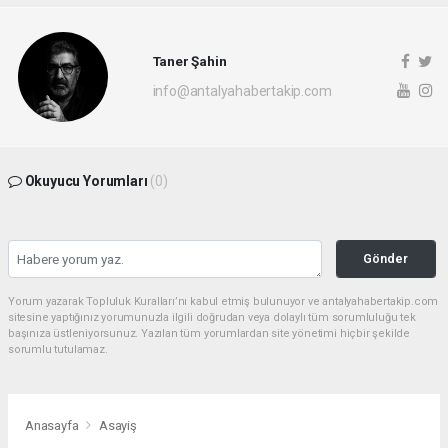
Taner Şahin
info@antalyahabertakip.com
Okuyucu Yorumları
(0)
Gönder
Yorum yazarak Topluluk Kuralları’nı kabul etmiş bulunuyor ve antalyahabertakip.com
sitesine yaptığınız yorumunuzla ilgili doğrudan veya dolaylı tüm sorumluluğu tek
başınıza üstleniyorsunuz. Yazılan tüm yorumlardan site yönetimi hiçbir şekilde
sorumlu tutulamaz.
Anasayfa
Asayiş