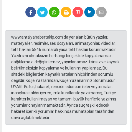
www.antalyahabertakip.com'da yer alan bütün yazılar,
materyaller, resimler, ses dosyaları, animasyonlar, videolar,
telif hakları 5846 numaralı yasa telif hakları korunmaktadır.
Yazılı izni olmaksızın herhangi bir şekilde kopyalanamaz,
dağıtılamaz, değiştirilemez, yayınlanamaz. İzinsiz ve kaynak
belirtilmeksizin kopyalama ve kullanımı yapılamaz. Bu
sitedeki bilgilerden kaynaklı hataların hiçbirinden sorumlu
değildir. Köşe Yazılarından, Köşe Yazarlarımız Sorumludur...
UYARI: Küfür, hakaret, rencide edici cümleler veya imalar,
inançlara saldırı içeren, imla kuralları ile yazılmamış, Türkçe
karakter kullanılmayan ve tamamı büyük harflerle yazılmış
yorumlar onaylanmamaktadır. Ayrıca suç teşkil edecek
hakaret içerikli yorumlar hakkında muhatapları tarafından
dava açılabilmektedir.