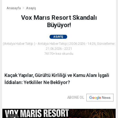
Anasayfa
Asayiş
Vox Marıs Resort Skandalı
Büyüyor!
ASAYIŞ
(Antalya Haber Takip ) - Antalya Haber Takip | 20.06.2026 - 14:26, Güncelleme:
21.06.2026 - 22:21
76170+ kez okundu.
Kaçak Yapılar, Gürültü Kirliliği ve Kamu Alanı İşgali
İddiaları: Yetkililer Ne Bekliyor?
ABONE OL