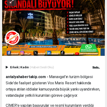
Erkek
|
Kadın
(Haberi Sesli Oku)
antalyahabertakip.com -
Manavgat'ın turizm bölgesi
Side'de faaliyet gösteren Vox Maris Resort hakkında
ortaya atılan iddialar kamuoyunda büyük yankı uyandırırken,
vatandaşlar yetkili kurumları göreve çağırıyor.
CİMER'e yapılan başvurular ve resmî kurumların verdiği