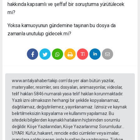
hakkında kapsamlı ve şeffaf bir soruşturma yürütülecek
mi?
Yoksa kamuoyunun gündemine taşınan bu dosya da
zamanla unutulup gidecek mi?
www.antalyahabertakip.com'da yer alan bütün yazılar,
materyaller, resimler, ses dosyaları, animasyonlar, videolar,
telif hakları 5846 numaralı yasa telif hakları korunmaktadır.
Yazılı izni olmaksızın herhangi bir şekilde kopyalanamaz,
dağıtılamaz, değiştirilemez, yayınlanamaz. İzinsiz ve kaynak
belirtilmeksizin kopyalama ve kullanımı yapılamaz. Bu
sitedeki bilgilerden kaynaklı hataların hiçbirinden sorumlu
değildir. Köşe Yazılarından, Köşe Yazarlarımız Sorumludur...
UYARI: Küfür, hakaret, rencide edici cümleler veya imalar,
inançlara saldırı içeren, imla kuralları ile yazılmamış, Türkçe