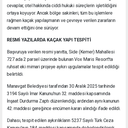
cevaplar, otel hakkında ciddi hukuki süreçlerin işletildiğini
ortaya koyuyor. Ancak bölge sakinleri, tüm bu işlemlere
rağmen kaçak yapılaşmanın ve çevreye verilen zararların
devam ettiğini öne sürüyor.
RESMİ YAZILARDA KAÇAK YAPI TESPİTİ
Başvuruya verilen resmi yanıtta, Side (Kemer) Mahallesi
727 ada 2 parsel üzerinde bulunan Vox Maris Resort'ta
ruhsat eki mimari projeye aykırı uygulamalar tespit edildiği
belirtildi.
Manavgat Belediyesi tarafından 30 Aralık 2025 tarihinde
3194 Sayılı İmar Kanunu'nun 32. maddesi kapsamında
İnşaat Durdurma Zaptı düzenlendiği, ardından aynı kanunun
42. maddesi gereğince encümen kararı alındığı ifade edildi.
Dahası, tespit edilen aykırılıkların 5237 Sayılı Türk Ceza
Kanunu'nun 184. maddesi kapsamında değerlendirilerek