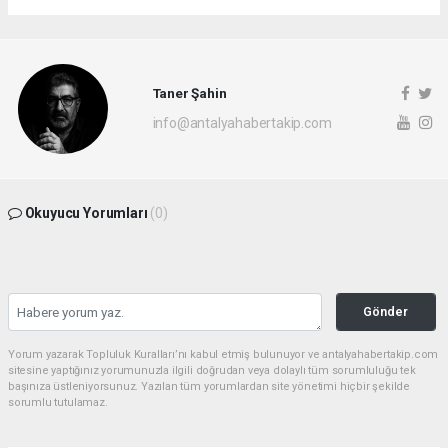
Taner Şahin
info@antalyahabertakip.com
Okuyucu Yorumları
(0)
Gönder
Yorum yazarak Topluluk Kuralları’nı kabul etmiş bulunuyor ve antalyahabertakip.com
sitesine yaptığınız yorumunuzla ilgili doğrudan veya dolaylı tüm sorumluluğu tek
başınıza üstleniyorsunuz. Yazılan tüm yorumlardan site yönetimi hiçbir şekilde
sorumlu tutulamaz.