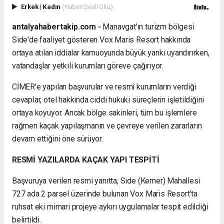
Erkek
|
Kadın
(Haberi Sesli Oku)
antalyahabertakip.com -
Manavgat'ın turizm bölgesi
Side'de faaliyet gösteren Vox Maris Resort hakkında
ortaya atılan iddialar kamuoyunda büyük yankı uyandırırken,
vatandaşlar yetkili kurumları göreve çağırıyor.
CİMER'e yapılan başvurular ve resmî kurumların verdiği
cevaplar, otel hakkında ciddi hukuki süreçlerin işletildiğini
ortaya koyuyor. Ancak bölge sakinleri, tüm bu işlemlere
rağmen kaçak yapılaşmanın ve çevreye verilen zararların
devam ettiğini öne sürüyor.
RESMİ YAZILARDA KAÇAK YAPI TESPİTİ
Başvuruya verilen resmi yanıtta, Side (Kemer) Mahallesi
727 ada 2 parsel üzerinde bulunan Vox Maris Resort'ta
ruhsat eki mimari projeye aykırı uygulamalar tespit edildiği
belirtildi.