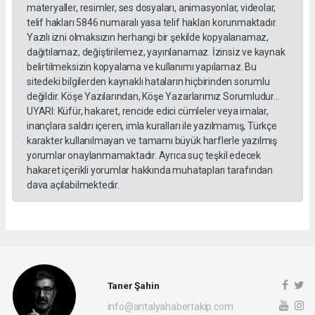
materyaller, resimler, ses dosyaları, animasyonlar, videolar,
telif hakları 5846 numaralı yasa telif hakları korunmaktadır.
Yazılı izni olmaksızın herhangi bir şekilde kopyalanamaz,
dağıtılamaz, değiştirilemez, yayınlanamaz. İzinsiz ve kaynak
belirtilmeksizin kopyalama ve kullanımı yapılamaz. Bu
sitedeki bilgilerden kaynaklı hataların hiçbirinden sorumlu
değildir. Köşe Yazılarından, Köşe Yazarlarımız Sorumludur...
UYARI: Küfür, hakaret, rencide edici cümleler veya imalar,
inançlara saldırı içeren, imla kuralları ile yazılmamış, Türkçe
karakter kullanılmayan ve tamamı büyük harflerle yazılmış
yorumlar onaylanmamaktadır. Ayrıca suç teşkil edecek
hakaret içerikli yorumlar hakkında muhatapları tarafından
dava açılabilmektedir.
Taner Şahin
info@antalyahabertakip.com