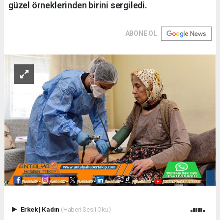
güzel örneklerinden birini sergiledi.
ABONE OL
Erkek
|
Kadın
(Haberi Sesli Oku)