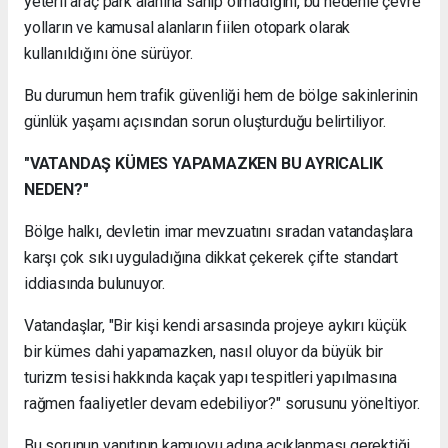
yeterli araç park alanına sahip olmadığını, bu nedenle çevre
yolların ve kamusal alanların fiilen otopark olarak
kullanıldığını öne sürüyor.
Bu durumun hem trafik güvenliği hem de bölge sakinlerinin
günlük yaşamı açısından sorun oluşturduğu belirtiliyor.
"VATANDAŞ KÜMES YAPAMAZKEN BU AYRICALIK
NEDEN?"
Bölge halkı, devletin imar mevzuatını sıradan vatandaşlara
karşı çok sıkı uyguladığına dikkat çekerek çifte standart
iddiasında bulunuyor.
Vatandaşlar, "Bir kişi kendi arsasında projeye aykırı küçük
bir kümes dahi yapamazken, nasıl oluyor da büyük bir
turizm tesisi hakkında kaçak yapı tespitleri yapılmasına
rağmen faaliyetler devam edebiliyor?" sorusunu yöneltiyor.
Bu sorunun yanıtının kamuoyu adına açıklanması gerektiği