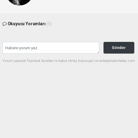
Okuyucu Yorumları
(0)
Gönder
Yorum yazarak Topluluk Kuralları’nı kabul etmiş bulunuyor ve antalyahabertakip.com
sitesine yaptığınız yorumunuzla ilgili doğrudan veya dolaylı tüm sorumluluğu tek
başınıza üstleniyorsunuz. Yazılan tüm yorumlardan site yönetimi hiçbir şekilde
sorumlu tutulamaz.
haber paketi
haber scripti
haber yazılımı
Tüm hakları saklı tutulmaktadır.Copyright 2026©
Haber Yazılımı:
Web Aksiyon ®