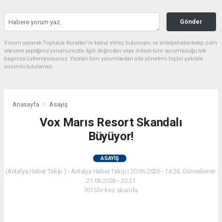
Gönder
Yorum yazarak Topluluk Kuralları’nı kabul etmiş bulunuyor ve antalyahabertakip.com
sitesine yaptığınız yorumunuzla ilgili doğrudan veya dolaylı tüm sorumluluğu tek
başınıza üstleniyorsunuz. Yazılan tüm yorumlardan site yönetimi hiçbir şekilde
sorumlu tutulamaz.
Anasayfa
Asayiş
Vox Marıs Resort Skandalı
Büyüyor!
ASAYIŞ
(Antalya Haber Takip ) - Antalya Haber Takip | 20.06.2026 - 14:26, Güncelleme:
21.06.2026 - 22:21
76155+ kez okundu.