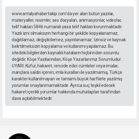
www.antalyahabertakip.com'da yer alan bütün yazılar,
materyaller, resimler, ses dosyaları, animasyonlar, videolar,
telif hakları 5846 numaralı yasa telif hakları korunmaktadır.
Yazılı izni olmaksızın herhangi bir şekilde kopyalanamaz,
dağıtılamaz, değiştirilemez, yayınlanamaz. İzinsiz ve kaynak
belirtilmeksizin kopyalama ve kullanımı yapılamaz. Bu
sitedeki bilgilerden kaynaklı hataların hiçbirinden sorumlu
değildir. Köşe Yazılarından, Köşe Yazarlarımız Sorumludur...
UYARI: Küfür, hakaret, rencide edici cümleler veya imalar,
inançlara saldırı içeren, imla kuralları ile yazılmamış, Türkçe
karakter kullanılmayan ve tamamı büyük harflerle yazılmış
yorumlar onaylanmamaktadır. Ayrıca suç teşkil edecek
hakaret içerikli yorumlar hakkında muhatapları tarafından
dava açılabilmektedir.