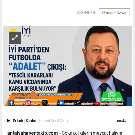
ABONE OL
Erkek
|
Kadın
(Haberi Sesli Oku)
antalyahabertakip.com -
Gökalp, liglerin mevcut haliyle