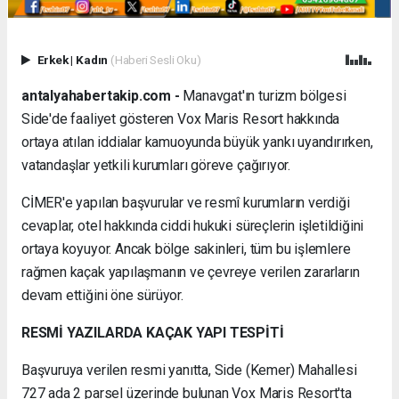
Erkek
|
Kadın
(Haberi Sesli Oku)
antalyahabertakip.com -
Manavgat'ın turizm bölgesi
Side'de faaliyet gösteren Vox Maris Resort hakkında
ortaya atılan iddialar kamuoyunda büyük yankı uyandırırken,
vatandaşlar yetkili kurumları göreve çağırıyor.
CİMER'e yapılan başvurular ve resmî kurumların verdiği
cevaplar, otel hakkında ciddi hukuki süreçlerin işletildiğini
ortaya koyuyor. Ancak bölge sakinleri, tüm bu işlemlere
rağmen kaçak yapılaşmanın ve çevreye verilen zararların
devam ettiğini öne sürüyor.
RESMİ YAZILARDA KAÇAK YAPI TESPİTİ
Başvuruya verilen resmi yanıtta, Side (Kemer) Mahallesi
727 ada 2 parsel üzerinde bulunan Vox Maris Resort'ta