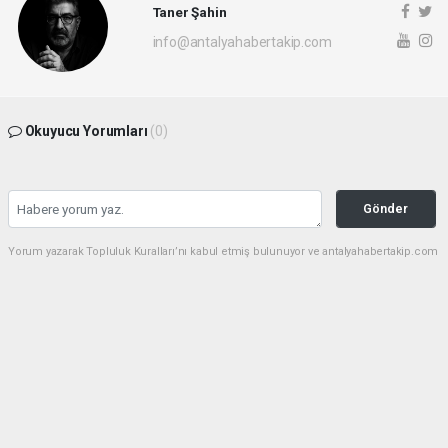
Taner Şahin
info@antalyahabertakip.com
Okuyucu Yorumları
(0)
Gönder
Yorum yazarak Topluluk Kuralları’nı kabul etmiş bulunuyor ve antalyahabertakip.com
sitesine yaptığınız yorumunuzla ilgili doğrudan veya dolaylı tüm sorumluluğu tek
başınıza üstleniyorsunuz. Yazılan tüm yorumlardan site yönetimi hiçbir şekilde
sorumlu tutulamaz.
haber paketi
haber scripti
haber yazılımı
Tüm hakları saklı tutulmaktadır.Copyright 2026©