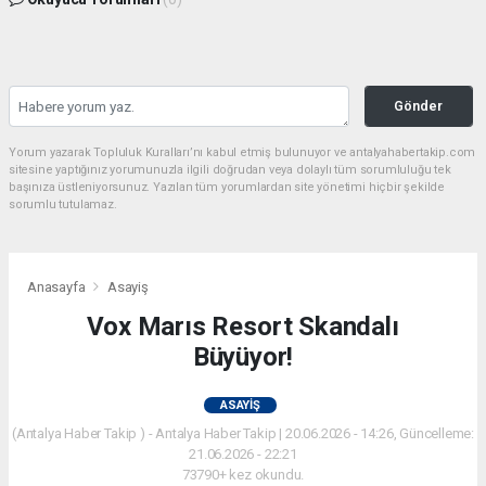
Gönder
Yorum yazarak Topluluk Kuralları’nı kabul etmiş bulunuyor ve antalyahabertakip.com
sitesine yaptığınız yorumunuzla ilgili doğrudan veya dolaylı tüm sorumluluğu tek
başınıza üstleniyorsunuz. Yazılan tüm yorumlardan site yönetimi hiçbir şekilde
sorumlu tutulamaz.
Anasayfa
Asayiş
Vox Marıs Resort Skandalı
Büyüyor!
ASAYIŞ
(Antalya Haber Takip ) - Antalya Haber Takip | 20.06.2026 - 14:26, Güncelleme:
21.06.2026 - 22:21
73790+ kez okundu.