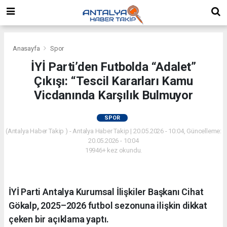
Anasayfa
Spor
İYİ Parti’den Futbolda “Adalet”
Çıkışı: “Tescil Kararları Kamu
Vicdanında Karşılık Bulmuyor
SPOR
(Antalya Haber Takip ) - Antalya Haber Takip | 20.05.2026 - 10:04, Güncelleme:
20.05.2026 - 10:04
19946+ kez okundu.
İYİ Parti Antalya Kurumsal İlişkiler Başkanı Cihat
Gökalp, 2025–2026 futbol sezonuna ilişkin dikkat
çeken bir açıklama yaptı.