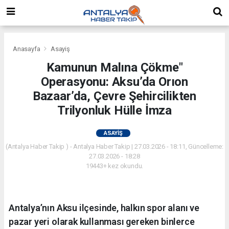
Anasayfa
Asayiş
Kamunun Malına Çökme"
Operasyonu: Aksu’da Orıon
Bazaar’da, Çevre Şehircilikten
Trilyonluk Hülle İmza
ASAYIŞ
(Antalya Haber Takip ) - Antalya Haber Takip | 27.03.2026 - 18:11, Güncelleme:
27.03.2026 - 18:28
19443+ kez okundu.
Antalya’nın Aksu ilçesinde, halkın spor alanı ve
pazar yeri olarak kullanması gereken binlerce