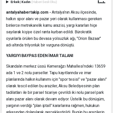
Erkek
|
Kadın
(Haberi Sesli Oku)
antalyahabertakip.com -
Antalya’nın Aksu ilçesinde,
halkın spor alanı ve pazar yeri olarak kullanması gereken
binlerce metrekarelik kamu arazisi, yargı kararları hiçe
sayılarak kişiye özel ranta kurban edildi. Bürokratik
oyunlarla örülen bu devasa yolsuzluk ağı, "Orion Bazaar"
adı altında trilyonluk bir vurguna dönüştü.
YARGIYI BAYPAS EDEN İMAR TALANI
Skandalın merkez üssü Kemerağzı Mahallesi’ndeki 13659
ada 1 ve 2 nolu parseller. Tapu kayıtlarında ve imar
planlarında halkın kullanımı için "spor tesisi" ve "pazar alanı"
olarak tescil edilen bu araziler, Aksu Belediyesinin plan
tadilatları ile bir parsel ticariye çevrildi iki nolu parsel park
alanı pazar alanı olarak devam ediyor. Üstelik bu dönüşüm,
yargının verdiği "plan iptali" kararlarına rağmen, hukukun
arkasından dolanılarak gerçekleştirildi. Bugün bu arazilerin