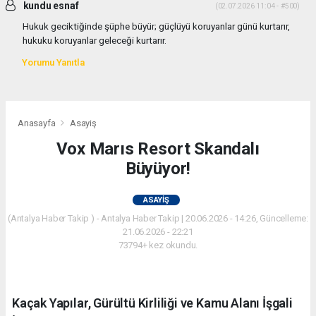
kundu esnaf
(02.07.2026 11:04 - #500)
Hukuk geciktiğinde şüphe büyür; güçlüyü koruyanlar günü kurtarır,
hukuku koruyanlar geleceği kurtarır.
Yorumu Yanıtla
Anasayfa
Asayiş
Vox Marıs Resort Skandalı
Büyüyor!
ASAYIŞ
(Antalya Haber Takip ) - Antalya Haber Takip | 20.06.2026 - 14:26, Güncelleme:
21.06.2026 - 22:21
73794+ kez okundu.
Kaçak Yapılar, Gürültü Kirliliği ve Kamu Alanı İşgali