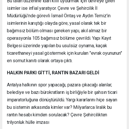
Bu talan düzenine idari kılıf uydurmak için devreye giren
isimler ise infial yaratıyor. Çevre ve Şehircilik İl
Müdürlüğü’nde görevli İsmail Öntaş ve Aydın Temiz’in
isimlerinin karıştığı olayda göre; yasal olarak tek bir
bağımsız bölüm olması gereken yapı, akıl almaz bir
operasyonla 105 bağımsız bölüme çevrildi. Yapı Kayıt
Belgesi üzerinde yapılan bu usulsüz oynama, kaçak
ticarethaneyi yasal göstermek için kurulan "evrak oyununun"
en somut kanıtı olarak ortaya çıktı.
HALKIN PARKI GİTTİ, RANTIN BAZARI GELDİ
Antalya halkının spor yapacağı, pazara çıkacağı alanlar;
belediye ve bazı bürokratların iş birliğiyle bir şahsın ticari
imparatorluğuna dönüştürüldü. Yargı kararlarını hiçe sayan
bu sistemin arkasında kimler var? Milyarlarca liralık bu
rantın hesabı kimden sorulacak? Çevre Şehircilikten
trilyonluk hülle imzası