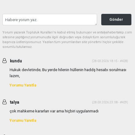
Gönder
Yorum yazarak Topluluk Kuralları’nı kabul etmiş bulunuyor ve antalyahabertakip.com
sitesine yaptığınız yorumunuzla ilgili doğrudan veya dolaylı tüm sorumluluğu tek
başınıza üstleniyorsunuz. Yazılan tüm yorumlardan site yönetimi hiçbir şekilde
sorumlu tutulamaz.
kundu
(28.03.2026 18:15 - #428)
Hukuk devletinde; Bu yerde hilenin hüllenin haddş hesabı sorulması
lazım,
Yorumu Yanıtla
talya
(28.03.2026 23:08 - #429)
çok mahkeme kararları var ama hiçbiri uygulanmadı
Yorumu Yanıtla