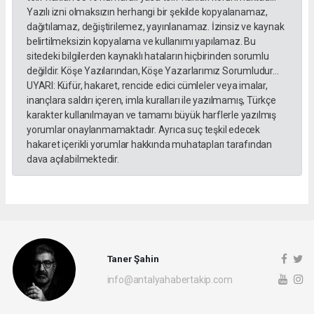
Yazılı izni olmaksızın herhangi bir şekilde kopyalanamaz,
dağıtılamaz, değiştirilemez, yayınlanamaz. İzinsiz ve kaynak
belirtilmeksizin kopyalama ve kullanımı yapılamaz. Bu
sitedeki bilgilerden kaynaklı hataların hiçbirinden sorumlu
değildir. Köşe Yazılarından, Köşe Yazarlarımız Sorumludur...
UYARI: Küfür, hakaret, rencide edici cümleler veya imalar,
inançlara saldırı içeren, imla kuralları ile yazılmamış, Türkçe
karakter kullanılmayan ve tamamı büyük harflerle yazılmış
yorumlar onaylanmamaktadır. Ayrıca suç teşkil edecek
hakaret içerikli yorumlar hakkında muhatapları tarafından
dava açılabilmektedir.
Taner Şahin
info@antalyahabertakip.com