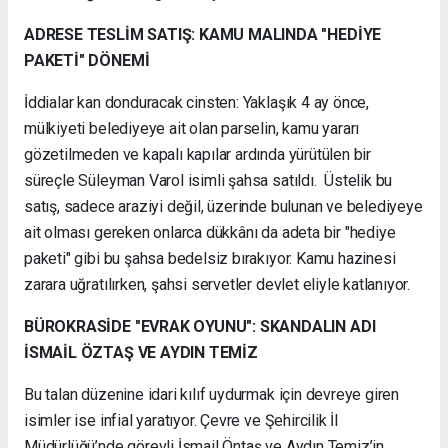
ADRESE TESLİM SATIŞ: KAMU MALINDA "HEDİYE
PAKETİ" DÖNEMİ
İddialar kan donduracak cinsten: Yaklaşık 4 ay önce,
mülkiyeti belediyeye ait olan parselin, kamu yararı
gözetilmeden ve kapalı kapılar ardında yürütülen bir
süreçle Süleyman Varol isimli şahsa satıldı. Üstelik bu
satış, sadece araziyi değil, üzerinde bulunan ve belediyeye
ait olması gereken onlarca dükkânı da adeta bir "hediye
paketi" gibi bu şahsa bedelsiz bırakıyor. Kamu hazinesi
zarara uğratılırken, şahsi servetler devlet eliyle katlanıyor.
BÜROKRASİDE "EVRAK OYUNU": SKANDALIN ADI
İSMAİL ÖZTAŞ VE AYDIN TEMİZ
Bu talan düzenine idari kılıf uydurmak için devreye giren
isimler ise infial yaratıyor. Çevre ve Şehircilik İl
Müdürlüğü’nde görevli İsmail Öntaş ve Aydın Temiz’in