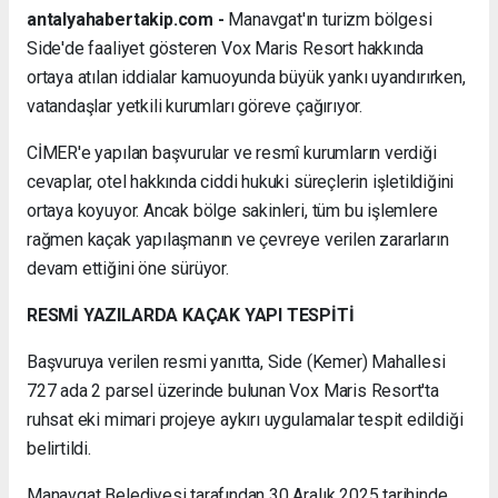
antalyahabertakip.com -
Manavgat'ın turizm bölgesi
Side'de faaliyet gösteren Vox Maris Resort hakkında
ortaya atılan iddialar kamuoyunda büyük yankı uyandırırken,
vatandaşlar yetkili kurumları göreve çağırıyor.
CİMER'e yapılan başvurular ve resmî kurumların verdiği
cevaplar, otel hakkında ciddi hukuki süreçlerin işletildiğini
ortaya koyuyor. Ancak bölge sakinleri, tüm bu işlemlere
rağmen kaçak yapılaşmanın ve çevreye verilen zararların
devam ettiğini öne sürüyor.
RESMİ YAZILARDA KAÇAK YAPI TESPİTİ
Başvuruya verilen resmi yanıtta, Side (Kemer) Mahallesi
727 ada 2 parsel üzerinde bulunan Vox Maris Resort'ta
ruhsat eki mimari projeye aykırı uygulamalar tespit edildiği
belirtildi.
Manavgat Belediyesi tarafından 30 Aralık 2025 tarihinde