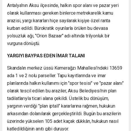
Antalya’nın Aksu ilçesinde, halkın spor alanı ve pazar yeri
olarak kullanması gereken binlerce metrekarelik kamu
arazisi, yargı kararları hiçe sayılarak kişiye özel ranta
kurban edildi. Bürokratik oyunlarla örülen bu devasa
yolsuzluk ağı, "Orion Bazaar" adı altında trilyonluk bir
vurguna dönüştü.
YARGIYI BAYPAS EDEN İMAR TALANI
Skandalın merkez üssü Kemerağzı Mahallesi’ndeki 13659
ada 1 ve 2 nolu parseller. Tapu kayıtlarında ve imar
planlarında halkın kullanımı için "spor tesisi" ve "pazar alanı"
olarak tescil edilen bu araziler, Aksu Belediyesi’nin plan
tadilatlarıyla ticari alana çekildi. Üstelik bu dönüşüm,
yargının verdiği "plan iptali" kararlarına rağmen, hukukun
arkasından dolanılarak gerçekleştirildi. Bugün bu arazilerin
üzerinde yükselen 105 adet kaçak dükkân, hukukun nasıl
katledildiğinin anıtı gibi duruyor.