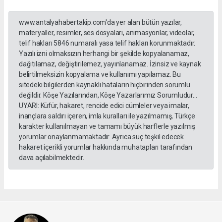
www.antalyahabertakip.com'da yer alan bütün yazılar,
materyaller, resimler, ses dosyaları, animasyonlar, videolar,
telif hakları 5846 numaralı yasa telif hakları korunmaktadır.
Yazılı izni olmaksızın herhangi bir şekilde kopyalanamaz,
dağıtılamaz, değiştirilemez, yayınlanamaz. İzinsiz ve kaynak
belirtilmeksizin kopyalama ve kullanımı yapılamaz. Bu
sitedeki bilgilerden kaynaklı hataların hiçbirinden sorumlu
değildir. Köşe Yazılarından, Köşe Yazarlarımız Sorumludur...
UYARI: Küfür, hakaret, rencide edici cümleler veya imalar,
inançlara saldırı içeren, imla kuralları ile yazılmamış, Türkçe
karakter kullanılmayan ve tamamı büyük harflerle yazılmış
yorumlar onaylanmamaktadır. Ayrıca suç teşkil edecek
hakaret içerikli yorumlar hakkında muhatapları tarafından
dava açılabilmektedir.