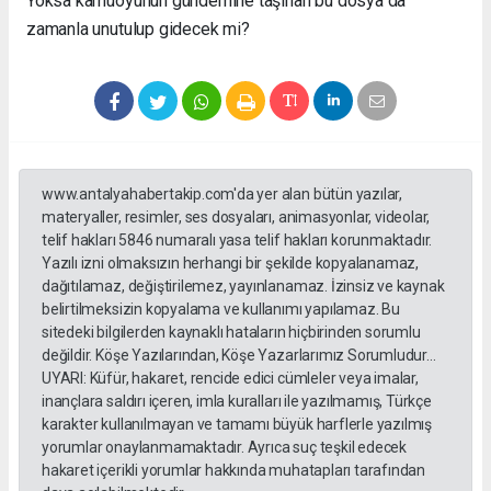
Yoksa kamuoyunun gündemine taşınan bu dosya da
zamanla unutulup gidecek mi?
www.antalyahabertakip.com'da yer alan bütün yazılar,
materyaller, resimler, ses dosyaları, animasyonlar, videolar,
telif hakları 5846 numaralı yasa telif hakları korunmaktadır.
Yazılı izni olmaksızın herhangi bir şekilde kopyalanamaz,
dağıtılamaz, değiştirilemez, yayınlanamaz. İzinsiz ve kaynak
belirtilmeksizin kopyalama ve kullanımı yapılamaz. Bu
sitedeki bilgilerden kaynaklı hataların hiçbirinden sorumlu
değildir. Köşe Yazılarından, Köşe Yazarlarımız Sorumludur...
UYARI: Küfür, hakaret, rencide edici cümleler veya imalar,
inançlara saldırı içeren, imla kuralları ile yazılmamış, Türkçe
karakter kullanılmayan ve tamamı büyük harflerle yazılmış
yorumlar onaylanmamaktadır. Ayrıca suç teşkil edecek
hakaret içerikli yorumlar hakkında muhatapları tarafından