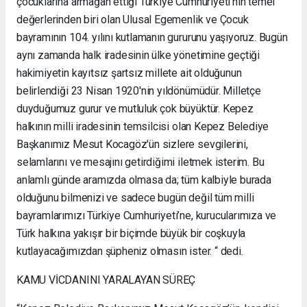
çocuklarına armağan ettiği Türkiye Cumhuriyeti'nin temel
değerlerinden biri olan Ulusal Egemenlik ve Çocuk
bayramının 104. yılını kutlamanın gururunu yaşıyoruz. Bugün
aynı zamanda halk iradesinin ülke yönetimine geçtiği
hakimiyetin kayıtsız şartsız millete ait olduğunun
belirlendiği 23 Nisan 1920'nin yıldönümüdür. Milletçe
duyduğumuz gurur ve mutluluk çok büyüktür. Kepez
halkının milli iradesinin temsilcisi olan Kepez Belediye
Başkanımız Mesut Kocagöz'ün sizlere sevgilerini,
selamlarını ve mesajını getirdiğimi iletmek isterim. Bu
anlamlı günde aramızda olmasa da; tüm kalbiyle burada
olduğunu bilmenizi ve sadece bugün değil tüm milli
bayramlarımızı Türkiye Cumhuriyeti’ne, kurucularımıza ve
Türk halkına yakışır bir biçimde büyük bir coşkuyla
kutlayacağımızdan şüpheniz olmasın ister. “ dedi.
KAMU VİCDANINI YARALAYAN SÜREÇ