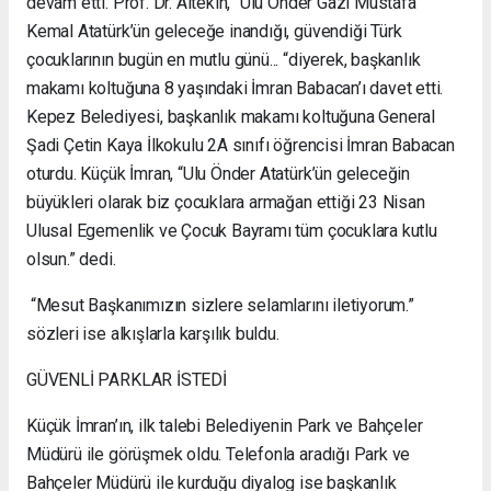
devam etti. Prof. Dr. Altekin, “Ulu Önder Gazi Mustafa
Kemal Atatürk’ün geleceğe inandığı, güvendiği Türk
çocuklarının bugün en mutlu günü... “diyerek, başkanlık
makamı koltuğuna 8 yaşındaki İmran Babacan’ı davet etti.
Kepez Belediyesi, başkanlık makamı koltuğuna General
Şadi Çetin Kaya İlkokulu 2A sınıfı öğrencisi İmran Babacan
oturdu. Küçük İmran, “Ulu Önder Atatürk’ün geleceğin
büyükleri olarak biz çocuklara armağan ettiği 23 Nisan
Ulusal Egemenlik ve Çocuk Bayramı tüm çocuklara kutlu
olsun.” dedi.
“Mesut Başkanımızın sizlere selamlarını iletiyorum.”
sözleri ise alkışlarla karşılık buldu.
GÜVENLİ PARKLAR İSTEDİ
Küçük İmran’ın, ilk talebi Belediyenin Park ve Bahçeler
Müdürü ile görüşmek oldu. Telefonla aradığı Park ve
Bahçeler Müdürü ile kurduğu diyalog ise başkanlık