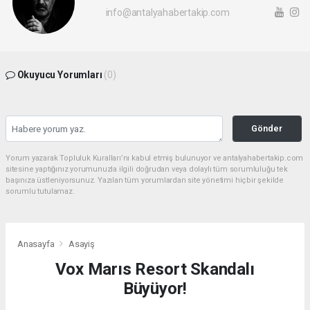
info@antalyahabertakip.com
Okuyucu Yorumları
(0)
Gönder
Yorum yazarak Topluluk Kuralları’nı kabul etmiş bulunuyor ve antalyahabertakip.com
sitesine yaptığınız yorumunuzla ilgili doğrudan veya dolaylı tüm sorumluluğu tek
başınıza üstleniyorsunuz. Yazılan tüm yorumlardan site yönetimi hiçbir şekilde
sorumlu tutulamaz.
Anasayfa
Asayiş
Vox Marıs Resort Skandalı
Büyüyor!