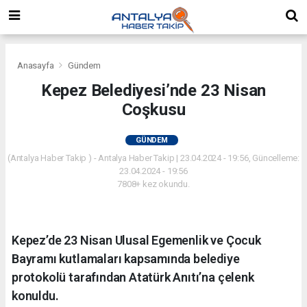
Anasayfa
Gündem
Kepez Belediyesi’nde 23 Nisan
Coşkusu
GÜNDEM
(Antalya Haber Takip ) - Antalya Haber Takip | 23.04.2024 - 19:56, Güncelleme:
23.04.2024 - 19:56
7808+ kez okundu.
Kepez’de 23 Nisan Ulusal Egemenlik ve Çocuk
Bayramı kutlamaları kapsamında belediye
protokolü tarafından Atatürk Anıtı’na çelenk
konuldu.