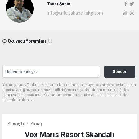
Taner Şahin
info@antalyahabertakip.com
Okuyucu Yorumları
(0)
Gönder
Yorum yazarak Topluluk Kuralları’nı kabul etmiş bulunuyor ve antalyahabertakip.com
sitesine yaptığınız yorumunuzla ilgili doğrudan veya dolaylı tüm sorumluluğu tek
başınıza üstleniyorsunuz. Yazılan tüm yorumlardan site yönetimi hiçbir şekilde
sorumlu tutulamaz.
Anasayfa
Asayiş
Vox Marıs Resort Skandalı