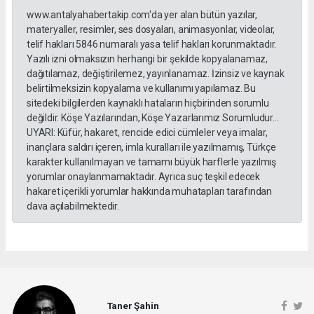
www.antalyahabertakip.com'da yer alan bütün yazılar,
materyaller, resimler, ses dosyaları, animasyonlar, videolar,
telif hakları 5846 numaralı yasa telif hakları korunmaktadır.
Yazılı izni olmaksızın herhangi bir şekilde kopyalanamaz,
dağıtılamaz, değiştirilemez, yayınlanamaz. İzinsiz ve kaynak
belirtilmeksizin kopyalama ve kullanımı yapılamaz. Bu
sitedeki bilgilerden kaynaklı hataların hiçbirinden sorumlu
değildir. Köşe Yazılarından, Köşe Yazarlarımız Sorumludur...
UYARI: Küfür, hakaret, rencide edici cümleler veya imalar,
inançlara saldırı içeren, imla kuralları ile yazılmamış, Türkçe
karakter kullanılmayan ve tamamı büyük harflerle yazılmış
yorumlar onaylanmamaktadır. Ayrıca suç teşkil edecek
hakaret içerikli yorumlar hakkında muhatapları tarafından
dava açılabilmektedir.
Taner Şahin