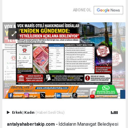
ABONE OL
Erkek
|
Kadın
(Haberi Sesli Oku)
antalyahabertakip.com -
İddiaların Manavgat Belediyesi