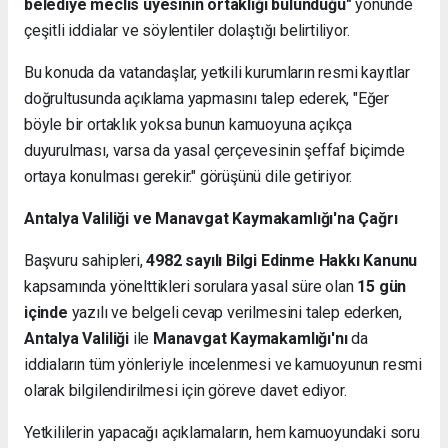
belediye meclis üyesinin ortaklığı bulunduğu"
yönünde
çeşitli iddialar ve söylentiler dolaştığı belirtiliyor.
Bu konuda da vatandaşlar, yetkili kurumların resmi kayıtlar
doğrultusunda açıklama yapmasını talep ederek, "Eğer
böyle bir ortaklık yoksa bunun kamuoyuna açıkça
duyurulması, varsa da yasal çerçevesinin şeffaf biçimde
ortaya konulması gerekir." görüşünü dile getiriyor.
Antalya Valiliği ve Manavgat Kaymakamlığı'na Çağrı
Başvuru sahipleri,
4982 sayılı Bilgi Edinme Hakkı Kanunu
kapsamında yönelttikleri sorulara yasal süre olan
15 gün
içinde
yazılı ve belgeli cevap verilmesini talep ederken,
Antalya Valiliği
ile
Manavgat Kaymakamlığı'nı
da
iddiaların tüm yönleriyle incelenmesi ve kamuoyunun resmi
olarak bilgilendirilmesi için göreve davet ediyor.
Yetkililerin yapacağı açıklamaların, hem kamuoyundaki soru