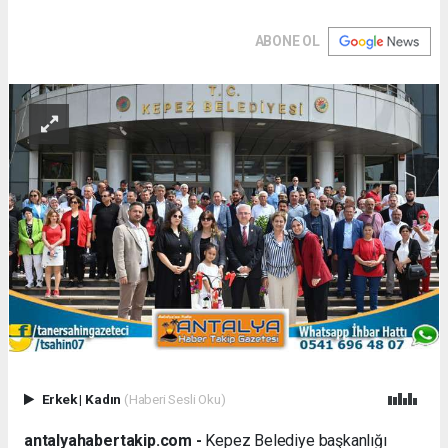
ABONE OL
Erkek
|
Kadın
(Haberi Sesli Oku)
antalyahabertakip.com -
Kepez Belediye başkanlığı