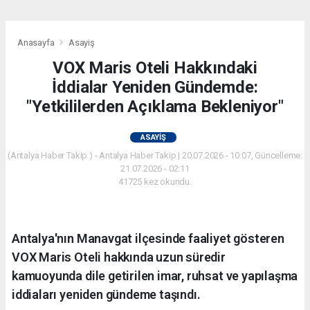
Anasayfa
Asayiş
VOX Maris Oteli Hakkındaki
İddialar Yeniden Gündemde:
"Yetkililerden Açıklama Bekleniyor"
ASAYIŞ
(Antalya Haber Takip ) - Antalya Haber Takip | 20.07.2026 - 10:07, Güncelleme:
21.07.2026 - 02:11
41725 kez okundu.
Antalya'nın Manavgat ilçesinde faaliyet gösteren
VOX Maris Oteli hakkında uzun süredir
kamuoyunda dile getirilen imar, ruhsat ve yapılaşma
iddiaları yeniden gündeme taşındı.