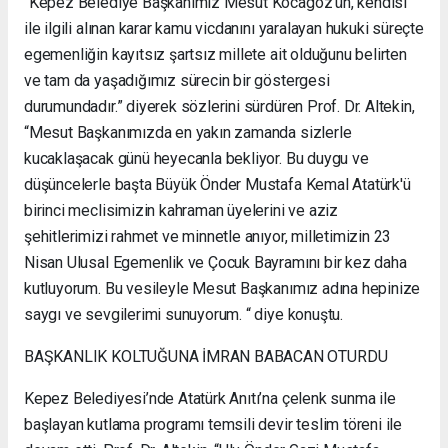
“Kepez Belediye Başkanımız Mesut Kocagöz’ün, kendisi
ile ilgili alınan karar kamu vicdanını yaralayan hukuki süreçte
egemenliğin kayıtsız şartsız millete ait olduğunu belirten
ve tam da yaşadığımız sürecin bir göstergesi
durumundadır.” diyerek sözlerini sürdüren Prof. Dr. Altekin,
“Mesut Başkanımızda en yakın zamanda sizlerle
kucaklaşacak günü heyecanla bekliyor. Bu duygu ve
düşüncelerle başta Büyük Önder Mustafa Kemal Atatürk'ü
birinci meclisimizin kahraman üyelerini ve aziz
şehitlerimizi rahmet ve minnetle anıyor, milletimizin 23
Nisan Ulusal Egemenlik ve Çocuk Bayramını bir kez daha
kutluyorum. Bu vesileyle Mesut Başkanımız adına hepinize
saygı ve sevgilerimi sunuyorum. “ diye konuştu.
BAŞKANLIK KOLTUĞUNA İMRAN BABACAN OTURDU
Kepez Belediyesi’nde Atatürk Anıtı’na çelenk sunma ile
başlayan kutlama programı temsili devir teslim töreni ile