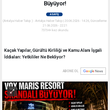
Büyüyor!
ASAYIŞ
(Antalya Haber Takip ) - Antalya Haber Takip | 20.06.2026 - 14:26, Güncelleme:
21.06.2026 - 22:21
73734+ kez okundu.
Kaçak Yapılar, Gürültü Kirliliği ve Kamu Alanı İşgali
İddiaları: Yetkililer Ne Bekliyor?
ABONE OL