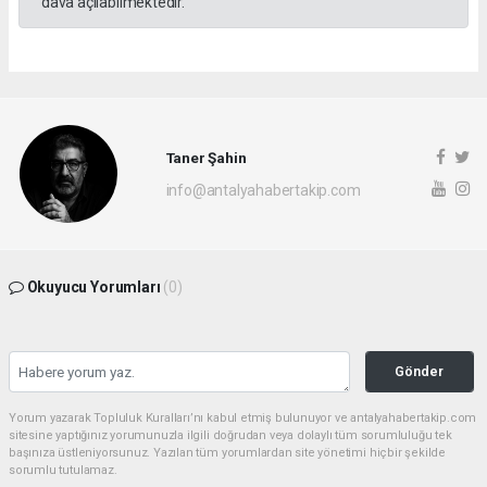
dava açılabilmektedir.
Taner Şahin
info@antalyahabertakip.com
Okuyucu Yorumları
(0)
Gönder
Yorum yazarak Topluluk Kuralları’nı kabul etmiş bulunuyor ve antalyahabertakip.com
sitesine yaptığınız yorumunuzla ilgili doğrudan veya dolaylı tüm sorumluluğu tek
başınıza üstleniyorsunuz. Yazılan tüm yorumlardan site yönetimi hiçbir şekilde
sorumlu tutulamaz.