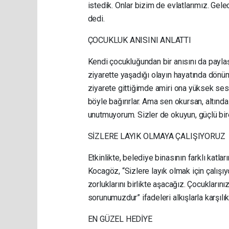
istedik. Onlar bizim de evlatlarımız. Gele
dedi.
ÇOCUKLUK ANISINI ANLATTI
Kendi çocukluğundan bir anısını da payla
ziyarette yaşadığı olayın hayatında dönüm
ziyarete gittiğimde amiri ona yüksek s
böyle bağırırlar. Ama sen okursan, altınd
unutmuyorum. Sizler de okuyun, güçlü bire
SİZLERE LAYIK OLMAYA ÇALIŞIYORUZ
Etkinlikte, belediye binasının farklı ka
Kocagöz, “Sizlere layık olmak için çalışı
zorluklarını birlikte aşacağız. Çocukların
sorunumuzdur” ifadeleri alkışlarla karşılık
EN GÜZEL HEDİYE