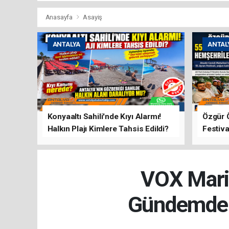
Anasayfa
Asayiş
ANTALYA
ANTAL
Konyaaltı Sahili'nde Kıyı Alarmı!
Özgür 
Halkın Plajı Kimlere Tahsis Edildi?
Festiva
Buluşt
VOX Maris
Gündemde: 