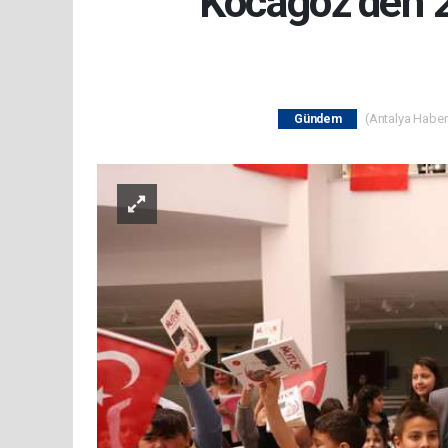
Kocagöz’den 2
(Antalya Haber 
Gündem