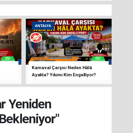
ANTALYA
Karnaval Çarşısı Neden Hâlâ
Ayakta? Yıkımı Kim Engelliyor?
rını Hep
ar Yeniden
Bekleniyor"