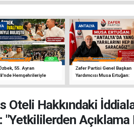
YA
ANTALYA
Özbek, 55. Ayran
Zafer Partisi Genel Başkan
li'nde Hemşehrileriyle
Yardımcısı Musa Ertuğan:
u
"Antalya'da Yangının Yarala
Birlikte Saracağız"
 Oteli Hakkındaki İddial
"Yetkililerden Açıklama 