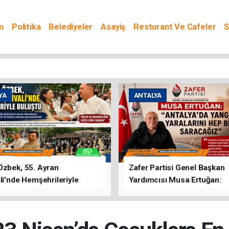
m
Politika
Belediyeler
Asayiş
Resturant Ve Cafeler
S
YA
ANTALYA
Özbek, 55. Ayran
Zafer Partisi Genel Başkan
li'nde Hemşehrileriyle
Yardımcısı Musa Ertuğan:
u
"Antalya'da Yangının Yarala
Birlikte Saracağız"