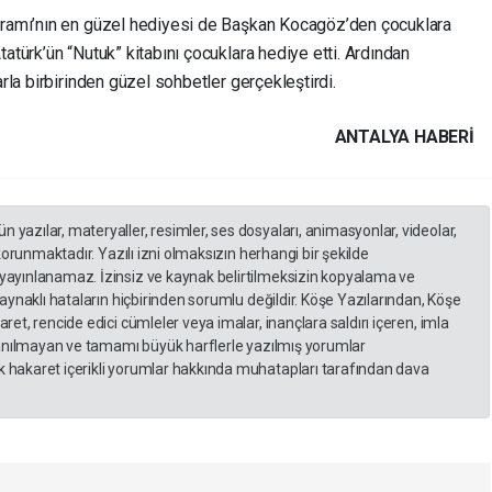
ramı’nın en güzel hediyesi de Başkan Kocagöz’den çocuklara
türk’ün “Nutuk” kitabını çocuklara hediye etti. Ardından
la birbirinden güzel sohbetler gerçekleştirdi.
ANTALYA HABERİ
yazılar, materyaller, resimler, ses dosyaları, animasyonlar, videolar,
 korunmaktadır. Yazılı izni olmaksızın herhangi bir şekilde
yayınlanamaz. İzinsiz ve kaynak belirtilmeksizin kopyalama ve
kaynaklı hataların hiçbirinden sorumlu değildir. Köşe Yazılarından, Köşe
et, rencide edici cümleler veya imalar, inançlara saldırı içeren, imla
llanılmayan ve tamamı büyük harflerle yazılmış yorumlar
 hakaret içerikli yorumlar hakkında muhatapları tarafından dava