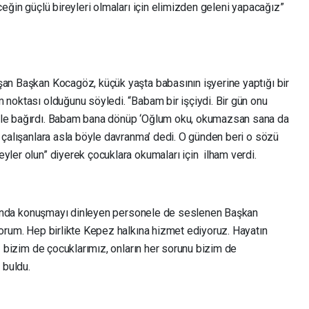
ceğin güçlü bireyleri olmaları için elimizden geleni yapacağız”
şan Başkan Kocagöz, küçük yaşta babasının işyerine yaptığı bir
 noktası olduğunu söyledi. “Babam bir işçiydi. Bir gün onu
esle bağırdı. Babam bana dönüp ‘Oğlum oku, okumazsan sana da
a çalışanlara asla böyle davranma’ dedi. O günden beri o sözü
yler olun” diyerek çocuklara okumaları için ilham verdi.
tlarında konuşmayı dinleyen personele de seslenen Başkan
yorum. Hep birlikte Kepez halkına hizmet ediyoruz. Hayatın
ız bizim de çocuklarımız, onların her sorunu bizim de
 buldu.