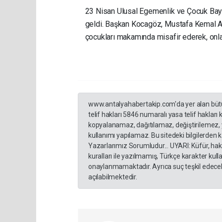
23 Nisan Ulusal Egemenlik ve Çocuk Bay
geldi. Başkan Kocagöz, Mustafa Kemal Ata
çocukları makamında misafir ederek, onlar
www.antalyahabertakip.com'da yer alan bütün 
telif hakları 5846 numaralı yasa telif hakları
kopyalanamaz, dağıtılamaz, değiştirilemez, 
kullanımı yapılamaz. Bu sitedeki bilgilerden 
Yazarlarımız Sorumludur... UYARI: Küfür, hakar
kuralları ile yazılmamış, Türkçe karakter ku
onaylanmamaktadır. Ayrıca suç teşkil edecek
açılabilmektedir.