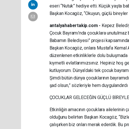
eseri “Nutuk” hediye etti. Küçük yaşta bab
Başkan Kocagöz, “Okuyun, güçlü bireyler o
antalyahabertakip.com -
Kepez Belediy
Çocuk Bayramı’nda çocuklara unutulmaz bi
Babamın Belediyesi” projesi kapsamında b
Başkan Kocagöz, onlara Mustafa Kemal At
düzenlenen etkinliklerle dolu buluşmada 
kıymetli evlatlarımızsınız. Hepiniz hoş 
kutluyorum. Dünya’daki tek çocuk bayramı
Şimdi bütün dünya çocuklarının bayramıdır
şad olsun,” sözleriyle hem duygulandırd
ÇOCUKLAR GELECEĞİN GÜÇLÜ BİREYLE
Etkinliğin amacının çocuklara ailelerinin 
olduğunu belirten Başkan Kocagöz, “Bizle
çalışırken biz onları merak ederdik. Bu pro