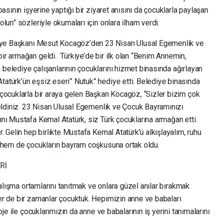
asının işyerine yaptığı bir ziyaret anısını da çocuklarla paylaşan
lun” sözleriyle okumaları için onlara ilham verdi.
e Başkanı Mesut Kocagöz’den 23 Nisan Ulusal Egemenlik ve
r armağan geldi. Türkiye’de bir ilk olan “Benim Annemin,
elediye çalışanlarının çocuklarını hizmet binasında ağırlayan
atürk’ün eşsiz eseri” Nutuk” hediye etti. Belediye binasında
çocuklarla bir araya gelen Başkan Kocagöz, “Sizler bizim çok
geldiniz. 23 Nisan Ulusal Egemenlik ve Çocuk Bayramınızı
nı Mustafa Kemal Atatürk, siz Türk çocuklarına armağan etti.
. Gelin hep birlikte Mustafa Kemal Atatürk’ü alkışlayalım, ruhu
ı hem de çocukların bayram coşkusuna ortak oldu.
Rİ
çalışma ortamlarını tanıtmak ve onlara güzel anılar bırakmak
r de bir zamanlar çocuktuk. Hepimizin anne ve babaları
je ile çocuklarımızın da anne ve babalarının iş yerini tanımalarını