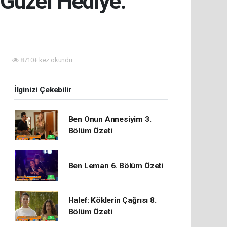
 Güzel Hediye:
4
8710+ kez okundu.
İlginizi Çekebilir
Ben Onun Annesiyim 3.
Bölüm Özeti
Ben Leman 6. Bölüm Özeti
Halef: Köklerin Çağrısı 8.
Bölüm Özeti