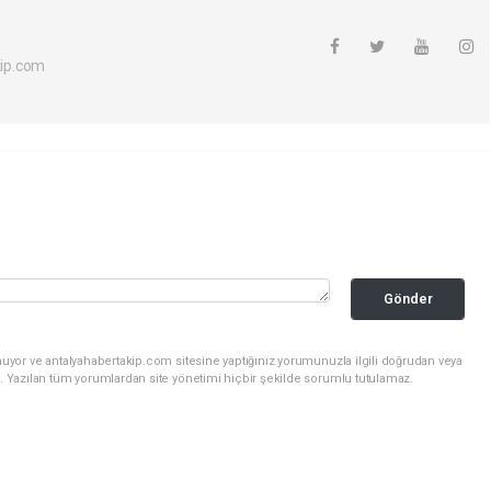
ip.com
Gönder
uyor ve antalyahabertakip.com sitesine yaptığınız yorumunuzla ilgili doğrudan veya
. Yazılan tüm yorumlardan site yönetimi hiçbir şekilde sorumlu tutulamaz.