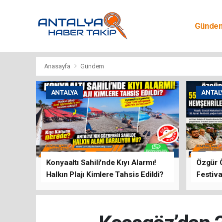
Günde
Egitim
Anasayfa
Gündem
ANTALYA
ANTAL
Konyaaltı Sahili'nde Kıyı Alarmı!
Özgür 
Halkın Plajı Kimlere Tahsis Edildi?
Festiva
Buluşt