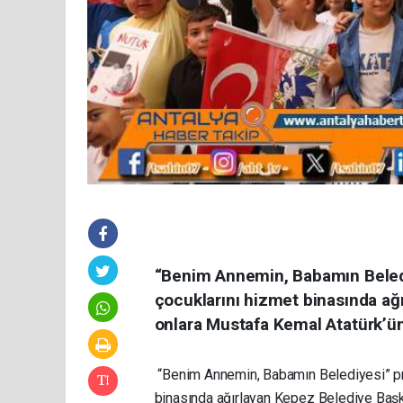
“Benim Annemin, Babamın Beledi
çocuklarını hizmet binasında a
onlara Mustafa Kemal Atatürk’ün 
“Benim Annemin, Babamın Belediyesi” pr
binasında ağırlayan Kepez Belediye Baş