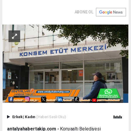
ABONE OL
Erkek
|
Kadın
(Haberi Sesli Oku)
antalyahabertakip.com -
Konyaaltı Belediyesi