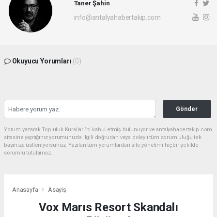
Taner Şahin
info@antalyahabertakip.com
Okuyucu Yorumları
(0)
Gönder
Yorum yazarak Topluluk Kuralları’nı kabul etmiş bulunuyor ve antalyahabertakip.com
sitesine yaptığınız yorumunuzla ilgili doğrudan veya dolaylı tüm sorumluluğu tek
başınıza üstleniyorsunuz. Yazılan tüm yorumlardan site yönetimi hiçbir şekilde
sorumlu tutulamaz.
Anasayfa
Asayiş
Vox Marıs Resort Skandalı