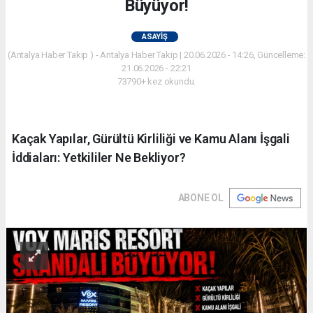
Büyüyor!
ASAYIŞ
(Antalya Haber Takip ) - Antalya Haber Takip | 20.06.2026 - 14:26, Güncelleme:
21.06.2026 - 22:21
73790+ kez okundu.
Kaçak Yapılar, Gürültü Kirliliği ve Kamu Alanı İşgali
İddiaları: Yetkililer Ne Bekliyor?
ABONE OL