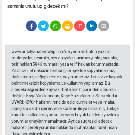
zamanla unutulup gidecek mi?
www.antalyahabertakip.com'da yer alan bütün yazılar,
materyaller, resimler, ses dosyaları, animasyonlar, videolar,
telif hakları 5846 numaralı yasa telif hakları korunmaktadır.
Yazılı izni olmaksızın herhangi bir şekilde kopyalanamaz,
dağıtılamaz, değiştirilemez, yayınlanamaz. İzinsiz ve kaynak
belirtilmeksizin kopyalama ve kullanımı yapılamaz. Bu
sitedeki bilgilerden kaynaklı hataların hiçbirinden sorumlu
değildir. Köşe Yazılarından, Köşe Yazarlarımız Sorumludur...
UYARI: Küfür, hakaret, rencide edici cümleler veya imalar,
inançlara saldırı içeren, imla kuralları ile yazılmamış, Türkçe
karakter kullanılmayan ve tamamı büyük harflerle yazılmış
yorumlar onaylanmamaktadır. Ayrıca suç teşkil edecek
hakaret içerikli yorumlar hakkında muhatapları tarafından
dava açılabilmektedir.