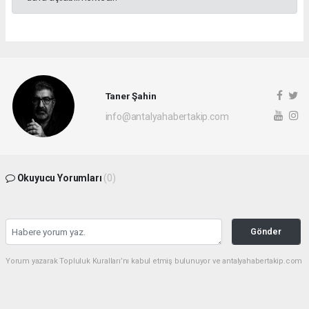
Taner Şahin
info@antalyahabertakip.com
Okuyucu Yorumları
(0)
Gönder
Yorum yazarak Topluluk Kuralları’nı kabul etmiş bulunuyor ve antalyahabertakip.com
sitesine yaptığınız yorumunuzla ilgili doğrudan veya dolaylı tüm sorumluluğu tek
başınıza üstleniyorsunuz. Yazılan tüm yorumlardan site yönetimi hiçbir şekilde
sorumlu tutulamaz.