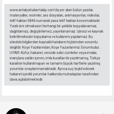
www.antalyahabertakip.com'da yer alan bütün yazılar,
materyaller, resimler, ses dosyaları, animasyonlar, videolar,
telif hakları 5846 numaralı yasa telif hakları korunmaktadır.
Yazılı izni olmaksızın herhangi bir şekilde kopyalanamaz,
dağıtılamaz, değiştirilemez, yayınlanamaz. İzinsiz ve kaynak
belirtilmeksizin kopyalama ve kullanımı yapılamaz. Bu
sitedeki bilgilerden kaynaklı hataların hiçbirinden sorumlu
değildir. Köşe Yazılarından, Köşe Yazarlarımız Sorumludur...
UYARI: Küfür, hakaret, rencide edici cümleler veya imalar,
inançlara saldırı içeren, imla kuralları ile yazılmamış, Türkçe
karakter kullanılmayan ve tamamı büyük harflerle yazılmış
yorumlar onaylanmamaktadır. Ayrıca suç teşkil edecek
hakaret içerikli yorumlar hakkında muhatapları tarafından
dava açılabilmektedir.