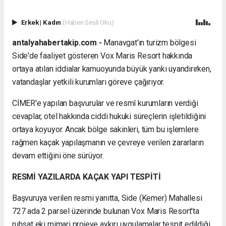
Erkek
|
Kadın
(Haberi Sesli Oku)
antalyahabertakip.com -
Manavgat'ın turizm bölgesi
Side'de faaliyet gösteren Vox Maris Resort hakkında
ortaya atılan iddialar kamuoyunda büyük yankı uyandırırken,
vatandaşlar yetkili kurumları göreve çağırıyor.
CİMER'e yapılan başvurular ve resmî kurumların verdiği
cevaplar, otel hakkında ciddi hukuki süreçlerin işletildiğini
ortaya koyuyor. Ancak bölge sakinleri, tüm bu işlemlere
rağmen kaçak yapılaşmanın ve çevreye verilen zararların
devam ettiğini öne sürüyor.
RESMİ YAZILARDA KAÇAK YAPI TESPİTİ
Başvuruya verilen resmi yanıtta, Side (Kemer) Mahallesi
727 ada 2 parsel üzerinde bulunan Vox Maris Resort'ta
ruhsat eki mimari projeye aykırı uygulamalar tespit edildiği