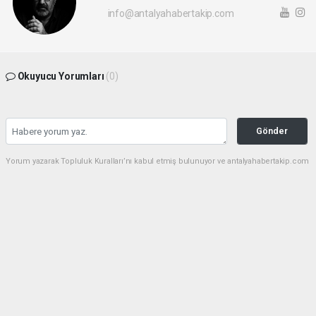
info@antalyahabertakip.com
Okuyucu Yorumları
(0)
Gönder
Yorum yazarak Topluluk Kuralları’nı kabul etmiş bulunuyor ve antalyahabertakip.com
sitesine yaptığınız yorumunuzla ilgili doğrudan veya dolaylı tüm sorumluluğu tek
başınıza üstleniyorsunuz. Yazılan tüm yorumlardan site yönetimi hiçbir şekilde
sorumlu tutulamaz.
haber paketi
haber scripti
haber yazılımı
Tüm hakları saklı tutulmaktadır.Copyright 2026©
Haber Yazılımı:
Web Aksiyon ®