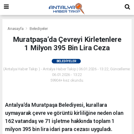
Anasayfa
Belediyeler
Muratpaşa’da Çevreyi Kirletenlere
1 Milyon 395 Bin Lira Ceza
BELEDIYELER
(Antalya Haber Takip ) - Antalya Haber Takip | 06.01.2026 - 13:22, Güncelleme:
06.01.2026 - 13:22
59904+ kez okundu.
Antalya’da Muratpaşa Belediyesi, kurallara
uymayarak çevre ve görüntü kirliliğine neden olan
162 vatandaş ve 71 işletme hakkında toplam 1
milyon 395 bin lira idari para cezası uyguladı.