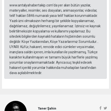
www.antalyahabertakip.com'da yer alan bütün yazılar,
materyaller, resimler, ses dosyaları, animasyonlar, videolar,
telif hakları 5846 numaralı yasa telif hakları korunmaktadır.
Yazılı izni olmaksızın herhangi bir şekilde kopyalanamaz,
dağıtılamaz, değiştirilemez, yayınlanamaz. İzinsiz ve kaynak
belirtilmeksizin kopyalama ve kullanımı yapılamaz. Bu
sitedeki bilgilerden kaynaklı hataların hiçbirinden sorumlu
değildir. Köşe Yazılarından, Köşe Yazarlarımız Sorumludur...
UYARI: Küfür, hakaret, rencide edici cümleler veya imalar,
inançlara saldırı içeren, imla kuralları ile yazılmamış, Türkçe
karakter kullanılmayan ve tamamı büyük harflerle yazılmış
yorumlar onaylanmamaktadır. Ayrıca suç teşkil edecek
hakaret içerikli yorumlar hakkında muhatapları tarafından
dava açılabilmektedir.
Taner Şahin