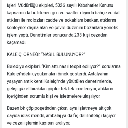
İşleri Müdürlüğü ekipleri, 5326 sayılı Kabahatler Kanunu
kapsamında belirlenen gün ve saatler dışında bahçe ve dal
atıkları ile molozları cadde ve sokaklara bırakan, atıklarını
konteyner dışına atan ve çevre düzenini bozanlara yönelik
işlem yaptı. Denetimler sonucunda 233 kişi cezadan
kaçamadı.
KALEİÇİ ÖRNEĞİ: “NASIL BULUNUYOR?”
Belediye ekipleri, “Kim attı, nasıl tespit ediliyor?” sorularına
Kaleiçi’ndeki uygulamaları örnek gösterdi. Antalya’nın
yaşayan antik kenti Kaleiçi’nde yürütülen denetimlerde,
gelişi güzel bırakılan çöpler tek tek inceleniyor, atıkların
içeriğinden sorumlu kişi ve işletmelere ulaşılıyor.
Bazen bir çöp poşetinden çıkan, aynı işletmeye ait çok
sayıda ıslak mendil, ambalaj ya da fiş delil niteliği taşıyor
ve cezai işlemin kapısını aralıyor.