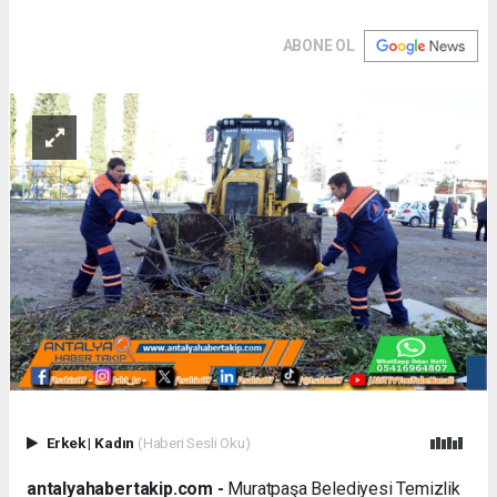
ABONE OL
Erkek
|
Kadın
(Haberi Sesli Oku)
antalyahabertakip.com -
Muratpaşa Belediyesi Temizlik