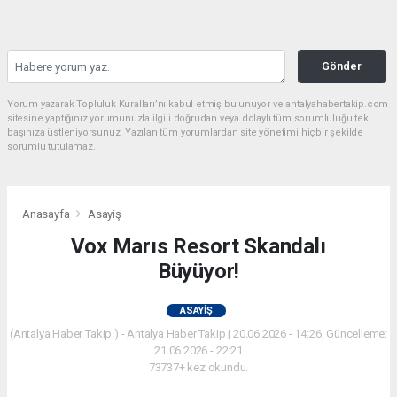
Gönder
Yorum yazarak Topluluk Kuralları’nı kabul etmiş bulunuyor ve antalyahabertakip.com
sitesine yaptığınız yorumunuzla ilgili doğrudan veya dolaylı tüm sorumluluğu tek
başınıza üstleniyorsunuz. Yazılan tüm yorumlardan site yönetimi hiçbir şekilde
sorumlu tutulamaz.
Anasayfa
Asayiş
Vox Marıs Resort Skandalı
Büyüyor!
ASAYIŞ
(Antalya Haber Takip ) - Antalya Haber Takip | 20.06.2026 - 14:26, Güncelleme:
21.06.2026 - 22:21
73737+ kez okundu.