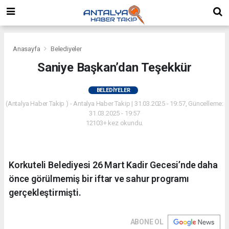
Anasayfa
Belediyeler
Saniye Başkan’dan Teşekkür
BELEDIYELER
(Antalya Haber Takip ) - Antalya Haber Takip | 31.03.2025 - 19:57, Güncelleme:
31.03.2025 - 19:57
12103+ kez okundu.
Korkuteli Belediyesi 26 Mart Kadir Gecesi’nde daha
önce görülmemiş bir iftar ve sahur programı
gerçekleştirmişti.
ABONE OL