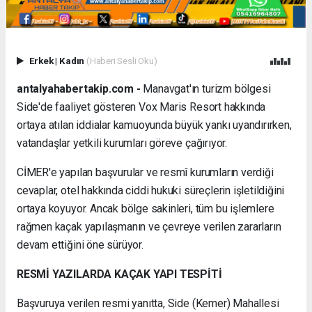
Erkek
|
Kadın
(Haberi Sesli Oku)
antalyahabertakip.com -
Manavgat'ın turizm bölgesi
Side'de faaliyet gösteren Vox Maris Resort hakkında
ortaya atılan iddialar kamuoyunda büyük yankı uyandırırken,
vatandaşlar yetkili kurumları göreve çağırıyor.
CİMER'e yapılan başvurular ve resmî kurumların verdiği
cevaplar, otel hakkında ciddi hukuki süreçlerin işletildiğini
ortaya koyuyor. Ancak bölge sakinleri, tüm bu işlemlere
rağmen kaçak yapılaşmanın ve çevreye verilen zararların
devam ettiğini öne sürüyor.
RESMİ YAZILARDA KAÇAK YAPI TESPİTİ
Başvuruya verilen resmi yanıtta, Side (Kemer) Mahallesi