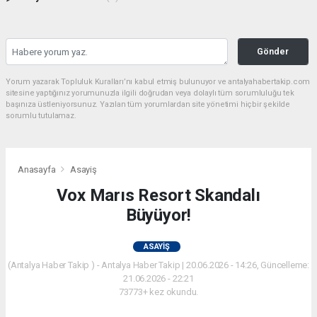
Gönder
Yorum yazarak Topluluk Kuralları’nı kabul etmiş bulunuyor ve antalyahabertakip.com
sitesine yaptığınız yorumunuzla ilgili doğrudan veya dolaylı tüm sorumluluğu tek
başınıza üstleniyorsunuz. Yazılan tüm yorumlardan site yönetimi hiçbir şekilde
sorumlu tutulamaz.
Anasayfa
Asayiş
Vox Marıs Resort Skandalı
Büyüyor!
ASAYIŞ
(Antalya Haber Takip ) - Antalya Haber Takip | 20.06.2026 - 14:26, Güncelleme:
21.06.2026 - 22:21
73773+ kez okundu.