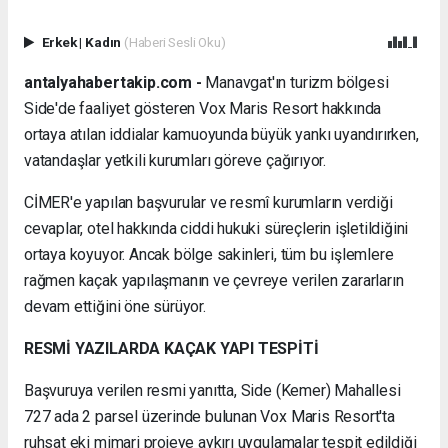
Erkek
|
Kadın
(Haberi Sesli Oku)
antalyahabertakip.com -
Manavgat'ın turizm bölgesi
Side'de faaliyet gösteren Vox Maris Resort hakkında
ortaya atılan iddialar kamuoyunda büyük yankı uyandırırken,
vatandaşlar yetkili kurumları göreve çağırıyor.
CİMER'e yapılan başvurular ve resmî kurumların verdiği
cevaplar, otel hakkında ciddi hukuki süreçlerin işletildiğini
ortaya koyuyor. Ancak bölge sakinleri, tüm bu işlemlere
rağmen kaçak yapılaşmanın ve çevreye verilen zararların
devam ettiğini öne sürüyor.
RESMİ YAZILARDA KAÇAK YAPI TESPİTİ
Başvuruya verilen resmi yanıtta, Side (Kemer) Mahallesi
727 ada 2 parsel üzerinde bulunan Vox Maris Resort'ta
ruhsat eki mimari projeye aykırı uygulamalar tespit edildiği