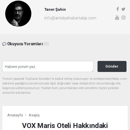
Taner Şahin
info@antalyahabertakip.com
Okuyucu Yorumları
(0)
Gönder
Yorum yazarak Topluluk Kuralları’nı kabul etmiş bulunuyor ve antalyahabertakip.com
sitesine yaptığınız yorumunuzla ilgili doğrudan veya dolaylı tüm sorumluluğu tek
başınıza üstleniyorsunuz. Yazılan tüm yorumlardan site yönetimi hiçbir şekilde
sorumlu tutulamaz.
Anasayfa
Asayiş
VOX Maris Oteli Hakkındaki