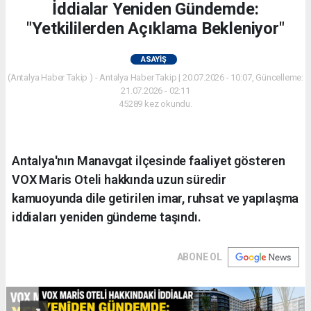
İddialar Yeniden Gündemde:
"Yetkililerden Açıklama Bekleniyor"
ASAYIŞ
(Antalya Haber Takip ) - Antalya Haber Takip | 20.07.2026 - 10:07, Güncelleme:
21.07.2026 - 02:11
45289 kez okundu.
Antalya'nın Manavgat ilçesinde faaliyet gösteren
VOX Maris Oteli hakkında uzun süredir
kamuoyunda dile getirilen imar, ruhsat ve yapılaşma
iddiaları yeniden gündeme taşındı.
ABONE OL