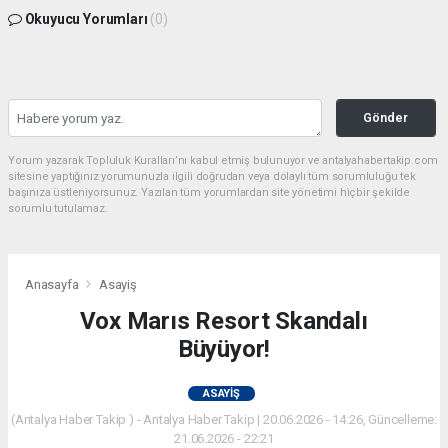
Okuyucu Yorumları
(0)
Gönder
Yorum yazarak Topluluk Kuralları’nı kabul etmiş bulunuyor ve antalyahabertakip.com
sitesine yaptığınız yorumunuzla ilgili doğrudan veya dolaylı tüm sorumluluğu tek
başınıza üstleniyorsunuz. Yazılan tüm yorumlardan site yönetimi hiçbir şekilde
sorumlu tutulamaz.
Anasayfa
Asayiş
Vox Marıs Resort Skandalı
Büyüyor!
ASAYIŞ
(Antalya Haber Takip ) - Antalya Haber Takip | 20.06.2026 - 14:26, Güncelleme:
21.06.2026 - 22:21