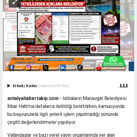
Erkek
|
Kadın
(Haberi Sesli Oku)
antalyahabertakip.com -
İddiaların Manavgat Belediyesi
İhbar Hattı'na defalarca iletildiği belirtilirken, kamuoyunda
bu başvurularla ilgili yeterli işlem yapılmadığı yönünde
çeşitli değerlendirmeler yapılıyor.
Vatandaşlar ve bazı yerel yayın organlarında yer alan