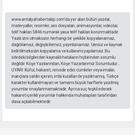
www.antalyahabertakip.com'da yer alan bütün yazılar,
materyaller, resimler, ses dosyaları, animasyonlar, videolar,
telif hakları 5846 numaralı yasa telif hakları korunmaktadır.
Yazılı izni olmaksızın herhangi bir şekilde kopyalanamaz,
dağıtılamaz, değiştirilemez, yayınlanamaz. İzinsiz ve kaynak
belirtilmeksizin kopyalama ve kullanımı yapılamaz. Bu
sitedeki bilgilerden kaynaklı hataların hiçbirinden sorumlu
değildir. Köşe Yazılarından, Köşe Yazarlarımız Sorumludur...
UYARI: Küfür, hakaret, rencide edici cümleler veya imalar,
inançlara saldırı içeren, imla kuralları ile yazılmamış, Türkçe
karakter kullanılmayan ve tamamı büyük harflerle yazılmış
yorumlar onaylanmamaktadır. Ayrıca suç teşkil edecek
hakaret içerikli yorumlar hakkında muhatapları tarafından
dava açılabilmektedir.