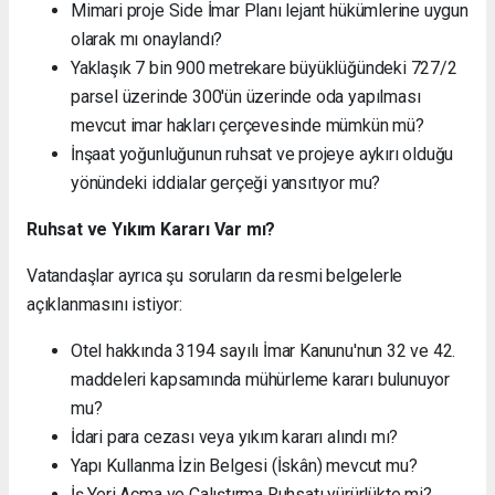
Mimari proje Side İmar Planı lejant hükümlerine uygun
olarak mı onaylandı?
Yaklaşık 7 bin 900 metrekare büyüklüğündeki 727/2
parsel üzerinde 300'ün üzerinde oda yapılması
mevcut imar hakları çerçevesinde mümkün mü?
İnşaat yoğunluğunun ruhsat ve projeye aykırı olduğu
yönündeki iddialar gerçeği yansıtıyor mu?
Ruhsat ve Yıkım Kararı Var mı?
Vatandaşlar ayrıca şu soruların da resmi belgelerle
açıklanmasını istiyor:
Otel hakkında 3194 sayılı İmar Kanunu'nun 32 ve 42.
maddeleri kapsamında mühürleme kararı bulunuyor
mu?
İdari para cezası veya yıkım kararı alındı mı?
Yapı Kullanma İzin Belgesi (İskân) mevcut mu?
İş Yeri Açma ve Çalıştırma Ruhsatı yürürlükte mi?