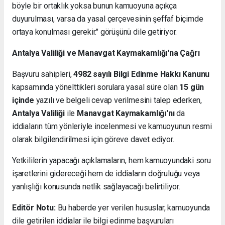
böyle bir ortaklık yoksa bunun kamuoyuna açıkça
duyurulması, varsa da yasal çerçevesinin şeffaf biçimde
ortaya konulması gerekir." görüşünü dile getiriyor.
Antalya Valiliği ve Manavgat Kaymakamlığı'na Çağrı
Başvuru sahipleri,
4982 sayılı Bilgi Edinme Hakkı Kanunu
kapsamında yönelttikleri sorulara yasal süre olan
15 gün
içinde
yazılı ve belgeli cevap verilmesini talep ederken,
Antalya Valiliği
ile
Manavgat Kaymakamlığı'nı
da
iddiaların tüm yönleriyle incelenmesi ve kamuoyunun resmi
olarak bilgilendirilmesi için göreve davet ediyor.
Yetkililerin yapacağı açıklamaların, hem kamuoyundaki soru
işaretlerini gidereceği hem de iddiaların doğruluğu veya
yanlışlığı konusunda netlik sağlayacağı belirtiliyor.
Editör Notu:
Bu haberde yer verilen hususlar, kamuoyunda
dile getirilen iddialar ile bilgi edinme başvuruları