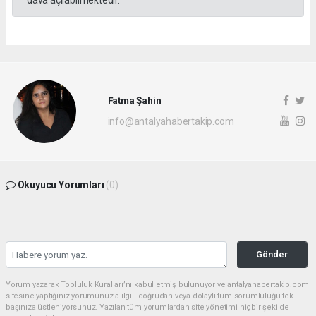
Fatma Şahin
info@antalyahabertakip.com
Okuyucu Yorumları
(0)
Gönder
Yorum yazarak Topluluk Kuralları’nı kabul etmiş bulunuyor ve antalyahabertakip.com
sitesine yaptığınız yorumunuzla ilgili doğrudan veya dolaylı tüm sorumluluğu tek
başınıza üstleniyorsunuz. Yazılan tüm yorumlardan site yönetimi hiçbir şekilde