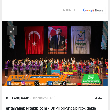
ABONE OL
Erkek
|
Kadın
(Haberi Sesli Oku)
antalyahabertakip.com -
Bir yıl boyunca birçok dalda