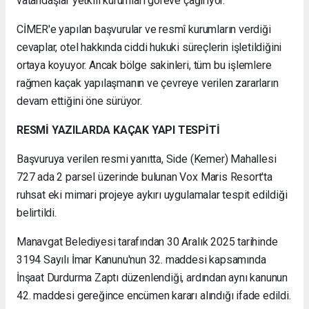
vatandaşlar yetkili kurumları göreve çağırıyor.
CİMER'e yapılan başvurular ve resmî kurumların verdiği
cevaplar, otel hakkında ciddi hukuki süreçlerin işletildiğini
ortaya koyuyor. Ancak bölge sakinleri, tüm bu işlemlere
rağmen kaçak yapılaşmanın ve çevreye verilen zararların
devam ettiğini öne sürüyor.
RESMİ YAZILARDA KAÇAK YAPI TESPİTİ
Başvuruya verilen resmi yanıtta, Side (Kemer) Mahallesi
727 ada 2 parsel üzerinde bulunan Vox Maris Resort'ta
ruhsat eki mimari projeye aykırı uygulamalar tespit edildiği
belirtildi.
Manavgat Belediyesi tarafından 30 Aralık 2025 tarihinde
3194 Sayılı İmar Kanunu'nun 32. maddesi kapsamında
İnşaat Durdurma Zaptı düzenlendiği, ardından aynı kanunun
42. maddesi gereğince encümen kararı alındığı ifade edildi.