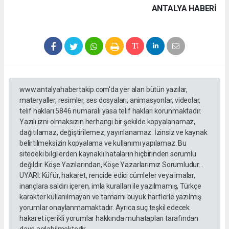
ANTALYA HABERİ
www.antalyahabertakip.com'da yer alan bütün yazılar,
materyaller, resimler, ses dosyaları, animasyonlar, videolar,
telif hakları 5846 numaralı yasa telif hakları korunmaktadır.
Yazılı izni olmaksızın herhangi bir şekilde kopyalanamaz,
dağıtılamaz, değiştirilemez, yayınlanamaz. İzinsiz ve kaynak
belirtilmeksizin kopyalama ve kullanımı yapılamaz. Bu
sitedeki bilgilerden kaynaklı hataların hiçbirinden sorumlu
değildir. Köşe Yazılarından, Köşe Yazarlarımız Sorumludur...
UYARI: Küfür, hakaret, rencide edici cümleler veya imalar,
inançlara saldırı içeren, imla kuralları ile yazılmamış, Türkçe
karakter kullanılmayan ve tamamı büyük harflerle yazılmış
yorumlar onaylanmamaktadır. Ayrıca suç teşkil edecek
hakaret içerikli yorumlar hakkında muhatapları tarafından
dava açılabilmektedir.