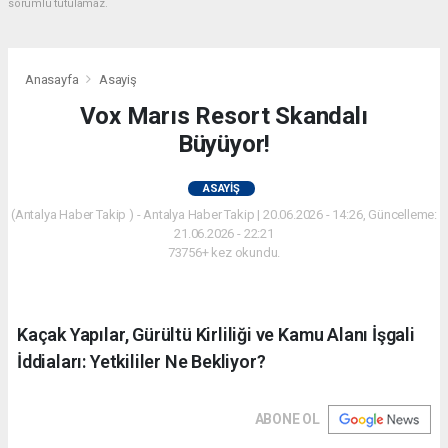
sorumlu tutulamaz.
Anasayfa
Asayiş
Vox Marıs Resort Skandalı
Büyüyor!
ASAYIŞ
(Antalya Haber Takip ) - Antalya Haber Takip | 20.06.2026 - 14:26, Güncelleme:
21.06.2026 - 22:21
73756+ kez okundu.
Kaçak Yapılar, Gürültü Kirliliği ve Kamu Alanı İşgali
İddiaları: Yetkililer Ne Bekliyor?
ABONE OL