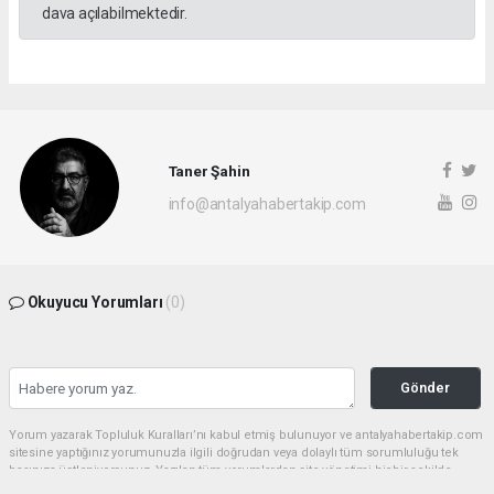
dava açılabilmektedir.
Taner Şahin
info@antalyahabertakip.com
Okuyucu Yorumları
(0)
Gönder
Yorum yazarak Topluluk Kuralları’nı kabul etmiş bulunuyor ve antalyahabertakip.com
sitesine yaptığınız yorumunuzla ilgili doğrudan veya dolaylı tüm sorumluluğu tek
başınıza üstleniyorsunuz. Yazılan tüm yorumlardan site yönetimi hiçbir şekilde
sorumlu tutulamaz.