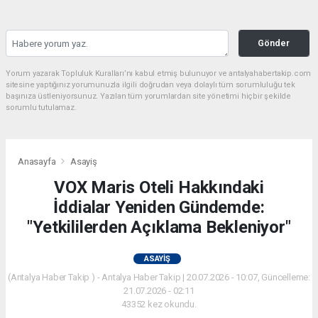
Gönder
Yorum yazarak Topluluk Kuralları’nı kabul etmiş bulunuyor ve antalyahabertakip.com
sitesine yaptığınız yorumunuzla ilgili doğrudan veya dolaylı tüm sorumluluğu tek
başınıza üstleniyorsunuz. Yazılan tüm yorumlardan site yönetimi hiçbir şekilde
sorumlu tutulamaz.
Anasayfa
Asayiş
VOX Maris Oteli Hakkındaki
İddialar Yeniden Gündemde:
"Yetkililerden Açıklama Bekleniyor"
ASAYIŞ
(Antalya Haber Takip ) - Antalya Haber Takip | 20.07.2026 - 10:07, Güncelleme:
21.07.2026 - 02:11
43352 kez okundu.