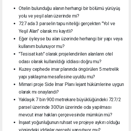
Otelin bulunduğu alanın herhangi bir bölümü yürüyüş
yolu ve yeşil alan üzerinde mi?
727 ada 3 parselin tapu niteliği gerçekten "Yol ve
Yeşil Alan" olarak mı kayıtlı?
Eğer öyleyse bu alan üzerinde herhangi bir yapı veya
kullanım bulunuyor mu?
"Tesisat katı" olarak projelendirilen alanların otel
odası olarak kullanıldığı iddiası doğru mu?
Kuzey cephede imar planında öngörülen 5 metrelik
yapı yaklaşma mesafesine uyuldu mu?
Mimari proje Side İmar Planı lejant hükümlerine uygun
olarak mı onaylandı?
Yaklaşık 7 bin 900 metrekare büyüklüğündeki 727/2
parsel üzerinde 300'ün üzerinde oda yapılması
mevcut imar hakları çerçevesinde mümkün mü?
İnşaat yoğunluğunun ruhsat ve projeye aykırı olduğu
yönündeki iddialar gerçeği yansıtıyor mu?