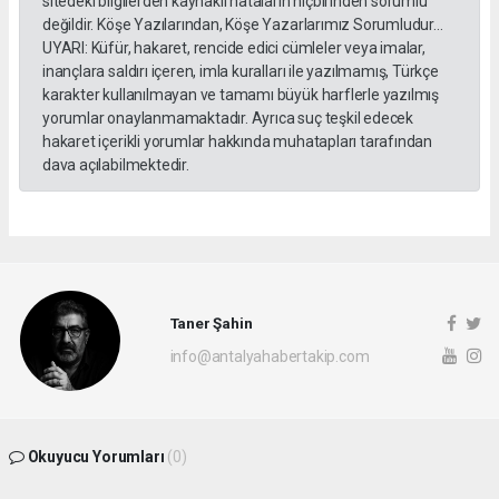
sitedeki bilgilerden kaynaklı hataların hiçbirinden sorumlu
değildir. Köşe Yazılarından, Köşe Yazarlarımız Sorumludur...
UYARI: Küfür, hakaret, rencide edici cümleler veya imalar,
inançlara saldırı içeren, imla kuralları ile yazılmamış, Türkçe
karakter kullanılmayan ve tamamı büyük harflerle yazılmış
yorumlar onaylanmamaktadır. Ayrıca suç teşkil edecek
hakaret içerikli yorumlar hakkında muhatapları tarafından
dava açılabilmektedir.
Taner Şahin
info@antalyahabertakip.com
Okuyucu Yorumları
(0)