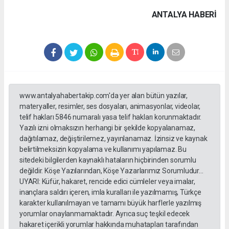
ANTALYA HABERİ
www.antalyahabertakip.com'da yer alan bütün yazılar,
materyaller, resimler, ses dosyaları, animasyonlar, videolar,
telif hakları 5846 numaralı yasa telif hakları korunmaktadır.
Yazılı izni olmaksızın herhangi bir şekilde kopyalanamaz,
dağıtılamaz, değiştirilemez, yayınlanamaz. İzinsiz ve kaynak
belirtilmeksizin kopyalama ve kullanımı yapılamaz. Bu
sitedeki bilgilerden kaynaklı hataların hiçbirinden sorumlu
değildir. Köşe Yazılarından, Köşe Yazarlarımız Sorumludur...
UYARI: Küfür, hakaret, rencide edici cümleler veya imalar,
inançlara saldırı içeren, imla kuralları ile yazılmamış, Türkçe
karakter kullanılmayan ve tamamı büyük harflerle yazılmış
yorumlar onaylanmamaktadır. Ayrıca suç teşkil edecek
hakaret içerikli yorumlar hakkında muhatapları tarafından