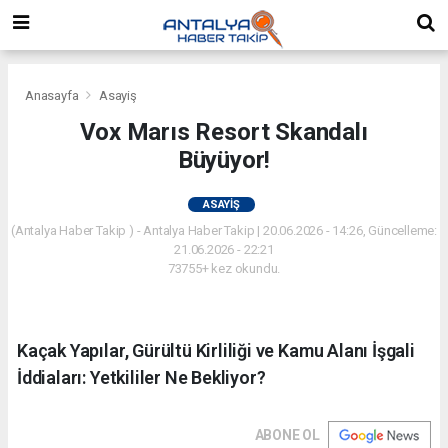
Anasayfa
Asayiş
Vox Marıs Resort Skandalı
Büyüyor!
ASAYIŞ
(Antalya Haber Takip ) - Antalya Haber Takip | 20.06.2026 - 14:26, Güncelleme:
21.06.2026 - 22:21
73755+ kez okundu.
Kaçak Yapılar, Gürültü Kirliliği ve Kamu Alanı İşgali
İddiaları: Yetkililer Ne Bekliyor?
ABONE OL