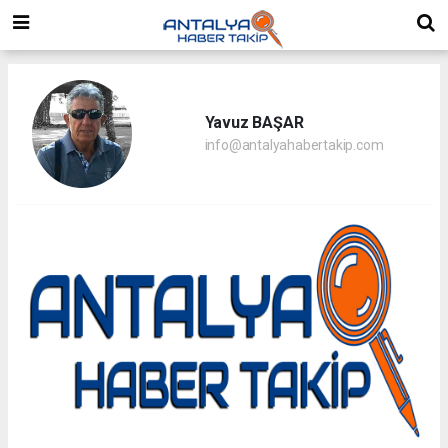
Yavuz BAŞAR
info@antalyahabertakip.com