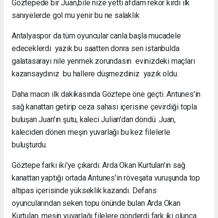
Göztepede bir Juan,bile nize yetti afdam rekor kırdı ilk
sanıyelerde gol mu yenir bu ne salaklık
Antalyaspor da tüm oyuncular canla başla mucadele
edeceklerdi yazık bu saatten donra sen istanbulda
galatasarayı nile yenmek zorundasın evinizdeki maçları
kazansaydınız bu hallere düşmezdiniz yazık oldu.
Daha macın ilk dakikasında Göztepe öne geçti. Antunes'in
sağ kanattan getirip ceza sahası içerisine çevirdiği topla
buluşan Juan'ın şutu, kaleci Julian'dan döndü. Juan,
kaleciden dönen meşin yuvarlağı bu kez filelerle
buluşturdu.
Göztepe farkı iki'ye çıkardı. Arda Okan Kurtulan'ın sağ
kanattan yaptığı ortada Antunes'in röveşata vuruşunda top
altıpas içerisinde yükseklik kazandı. Defans
oyuncularından seken topu önünde bulan Arda Okan
Kurtulan, meşin yuvarlağı filelere gönderdi fark iki olunca