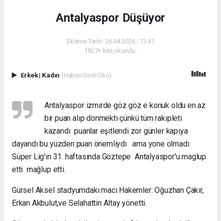
Antalyaspor Düşüyor
Ekleme Tarihi: 26.04.2026 - 13:41
1827+ kez okundu.
Erkek
|
Kadın
(Haberi Sesli Oku)
Antalyaspor izmırde göz göz e konuk oldu en az
bir puan alıp dönmektı çünkü tüm rakıpletı
kazandı puanlar eşitlendi zor günler kapıya
dayandı bu yüzden puan önemliydı ama yone olmadı
Süper Lig'in 31. haftasında Göztepe Antalyaspor'u maglup
etti mağlup etti.
Gürsel Aksel stadyumdakı macı Hakemler: Oğuzhan Çakır,
Erkan Akbulut,ve Selahattin Altay yönetti.