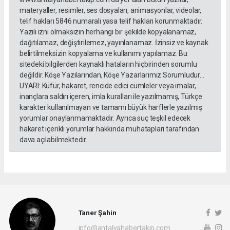
materyaller, resimler, ses dosyaları, animasyonlar, videolar,
telif hakları 5846 numaralı yasa telif hakları korunmaktadır.
Yazılı izni olmaksızın herhangi bir şekilde kopyalanamaz,
dağıtılamaz, değiştirilemez, yayınlanamaz. İzinsiz ve kaynak
belirtilmeksizin kopyalama ve kullanımı yapılamaz. Bu
sitedeki bilgilerden kaynaklı hataların hiçbirinden sorumlu
değildir. Köşe Yazılarından, Köşe Yazarlarımız Sorumludur...
UYARI: Küfür, hakaret, rencide edici cümleler veya imalar,
inançlara saldırı içeren, imla kuralları ile yazılmamış, Türkçe
karakter kullanılmayan ve tamamı büyük harflerle yazılmış
yorumlar onaylanmamaktadır. Ayrıca suç teşkil edecek
hakaret içerikli yorumlar hakkında muhatapları tarafından
dava açılabilmektedir.
Taner Şahin
info@antalyahabertakip.com