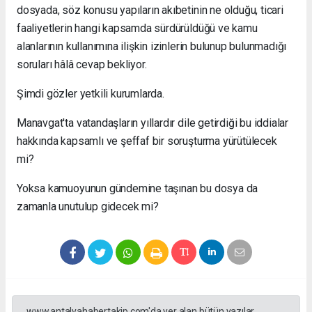
dosyada, söz konusu yapıların akıbetinin ne olduğu, ticari
faaliyetlerin hangi kapsamda sürdürüldüğü ve kamu
alanlarının kullanımına ilişkin izinlerin bulunup bulunmadığı
soruları hâlâ cevap bekliyor.
Şimdi gözler yetkili kurumlarda.
Manavgat'ta vatandaşların yıllardır dile getirdiği bu iddialar
hakkında kapsamlı ve şeffaf bir soruşturma yürütülecek
mi?
Yoksa kamuoyunun gündemine taşınan bu dosya da
zamanla unutulup gidecek mi?
www.antalyahabertakip.com'da yer alan bütün yazılar,