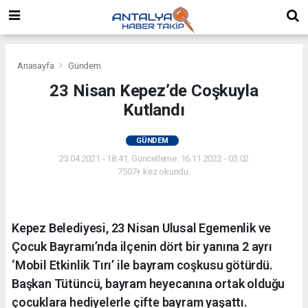
Anasayfa
Gündem
23 Nisan Kepez’de Coşkuyla
Kutlandı
GÜNDEM
23.04.2021 - 18:41, Güncelleme: 16.11.2022 - 03:02
7507+ kez okundu.
Kepez Belediyesi, 23 Nisan Ulusal Egemenlik ve
Çocuk Bayramı’nda ilçenin dört bir yanına 2 ayrı
‘Mobil Etkinlik Tırı’ ile bayram coşkusu götürdü.
Başkan Tütüncü, bayram heyecanına ortak olduğu
çocuklara hediyelerle çifte bayram yaşattı.