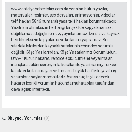
www.antalyahabertakip.com'da yer alan bütün yazılar,
materyaller, resimler, ses dosyaları, animasyonlar, videolar,
telif hakları 5846 numaralı yasa telif hakları korunmaktadır.
Yazılı izni olmaksızın herhangi bir şekilde kopyalanamaz,
dağıtılamaz, değiştirilemez, yayınlanamaz. İzinsiz ve kaynak
belirtilmeksizin kopyalama ve kullanımı yapılamaz. Bu
sitedeki bilgilerden kaynaklı hataların hiçbirinden sorumlu
değildir. Köşe Yazılarından, Köşe Yazarlarımız Sorumludur...
UYARI: Küfür, hakaret, rencide edici cümleler veya imalar,
inançlara saldırı içeren, imla kuralları ile yazılmamış, Türkçe
karakter kullanılmayan ve tamamı büyük harflerle yazılmış
yorumlar onaylanmamaktadır. Ayrıca suç teşkil edecek
hakaret içerikli yorumlar hakkında muhatapları tarafından
dava açılabilmektedir.
Okuyucu Yorumları
(0)