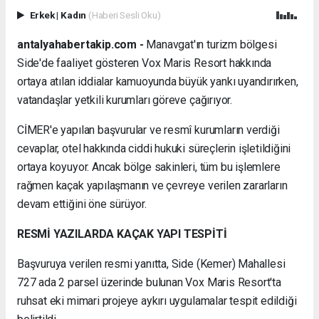
Erkek
|
Kadın
(Haberi Sesli Oku)
antalyahabertakip.com -
Manavgat'ın turizm bölgesi
Side'de faaliyet gösteren Vox Maris Resort hakkında
ortaya atılan iddialar kamuoyunda büyük yankı uyandırırken,
vatandaşlar yetkili kurumları göreve çağırıyor.
CİMER'e yapılan başvurular ve resmî kurumların verdiği
cevaplar, otel hakkında ciddi hukuki süreçlerin işletildiğini
ortaya koyuyor. Ancak bölge sakinleri, tüm bu işlemlere
rağmen kaçak yapılaşmanın ve çevreye verilen zararların
devam ettiğini öne sürüyor.
RESMİ YAZILARDA KAÇAK YAPI TESPİTİ
Başvuruya verilen resmi yanıtta, Side (Kemer) Mahallesi
727 ada 2 parsel üzerinde bulunan Vox Maris Resort'ta
ruhsat eki mimari projeye aykırı uygulamalar tespit edildiği