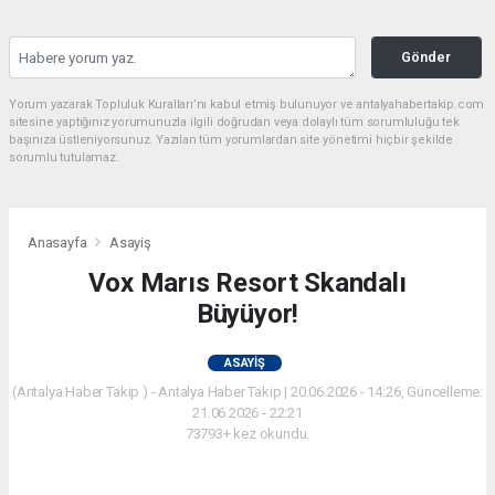
Gönder
Yorum yazarak Topluluk Kuralları’nı kabul etmiş bulunuyor ve antalyahabertakip.com
sitesine yaptığınız yorumunuzla ilgili doğrudan veya dolaylı tüm sorumluluğu tek
başınıza üstleniyorsunuz. Yazılan tüm yorumlardan site yönetimi hiçbir şekilde
sorumlu tutulamaz.
Anasayfa
Asayiş
Vox Marıs Resort Skandalı
Büyüyor!
ASAYIŞ
(Antalya Haber Takip ) - Antalya Haber Takip | 20.06.2026 - 14:26, Güncelleme:
21.06.2026 - 22:21
73793+ kez okundu.