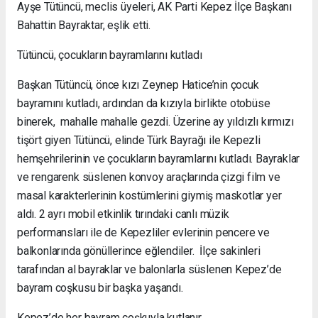
Ayşe Tütüncü, meclis üyeleri, AK Parti Kepez İlçe Başkanı
Bahattin Bayraktar, eşlik etti.
Tütüncü, çocukların bayramlarını kutladı
Başkan Tütüncü, önce kızı Zeynep Hatice’nin çocuk
bayramını kutladı, ardından da kızıyla birlikte otobüse
binerek, mahalle mahalle gezdi. Üzerine ay yıldızlı kırmızı
tişört giyen Tütüncü, elinde Türk Bayrağı ile Kepezli
hemşehrilerinin ve çocukların bayramlarını kutladı. Bayraklar
ve rengarenk süslenen konvoy araçlarında çizgi film ve
masal karakterlerinin kostümlerini giymiş maskotlar yer
aldı. 2 ayrı mobil etkinlik tırındaki canlı müzik
performansları ile de Kepezliler evlerinin pencere ve
balkonlarında gönüllerince eğlendiler. İlçe sakinleri
tarafından al bayraklar ve balonlarla süslenen Kepez’de
bayram coşkusu bir başka yaşandı.
Kepez’de her bayram coşkuyla kutlanır