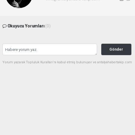
Okuyucu Yorumları
(0)
Gönder
Yorum yazarak Topluluk Kuralları’nı kabul etmiş bulunuyor ve antalyahabertakip.com
sitesine yaptığınız yorumunuzla ilgili doğrudan veya dolaylı tüm sorumluluğu tek
başınıza üstleniyorsunuz. Yazılan tüm yorumlardan site yönetimi hiçbir şekilde
sorumlu tutulamaz.
haber paketi
haber scripti
haber yazılımı
Tüm hakları saklı tutulmaktadır.Copyright 2026©
Haber Yazılımı:
Web Aksiyon ®