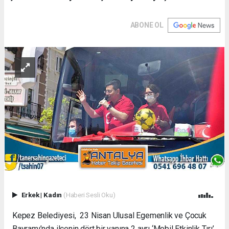
ABONE OL
Erkek
|
Kadın
(Haberi Sesli Oku)
Kepez Belediyesi, 23 Nisan Ulusal Egemenlik ve Çocuk
Bayramı’nda ilçenin dört bir yanına 2 ayrı ‘Mobil Etkinlik Tırı’