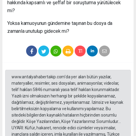
hakkında kapsamlı ve şeffaf bir soruşturma yürütülecek
mi?
Yoksa kamuoyunun gündemine taşınan bu dosya da
zamanla unutulup gidecek mi?
www.antalyahabertakip.com'da yer alan bütün yazılar,
materyaller, resimler, ses dosyaları, animasyonlar, videolar,
telif hakları 5846 numaralı yasa telif hakları korunmaktadır.
Yazılı izni olmaksızın herhangi bir şekilde kopyalanamaz,
dağıtılamaz, değiştirilemez, yayınlanamaz. İzinsiz ve kaynak
belirtilmeksizin kopyalama ve kullanımı yapılamaz. Bu
sitedeki bilgilerden kaynaklı hataların hiçbirinden sorumlu
değildir. Köşe Yazılarından, Köşe Yazarlarımız Sorumludur...
UYARI: Küfür, hakaret, rencide edici cümleler veya imalar,
inançlara saldırı içeren, imla kuralları ile yazılmamış, Türkçe