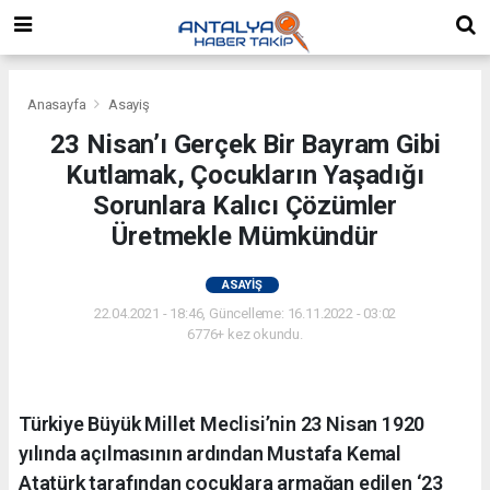
Anasayfa
Asayiş
23 Nisan’ı Gerçek Bir Bayram Gibi
Kutlamak, Çocukların Yaşadığı
Sorunlara Kalıcı Çözümler
Üretmekle Mümkündür
ASAYIŞ
22.04.2021 - 18:46, Güncelleme: 16.11.2022 - 03:02
6776+ kez okundu.
Türkiye Büyük Millet Meclisi’nin 23 Nisan 1920
yılında açılmasının ardından Mustafa Kemal
Atatürk tarafından çocuklara armağan edilen ‘23