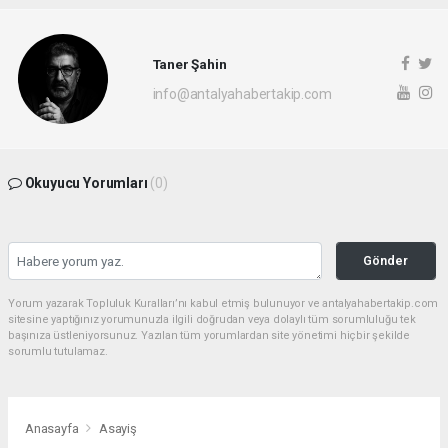
Taner Şahin
info@antalyahabertakip.com
Okuyucu Yorumları
(0)
Gönder
Yorum yazarak Topluluk Kuralları’nı kabul etmiş bulunuyor ve antalyahabertakip.com
sitesine yaptığınız yorumunuzla ilgili doğrudan veya dolaylı tüm sorumluluğu tek
başınıza üstleniyorsunuz. Yazılan tüm yorumlardan site yönetimi hiçbir şekilde
sorumlu tutulamaz.
Anasayfa
Asayiş