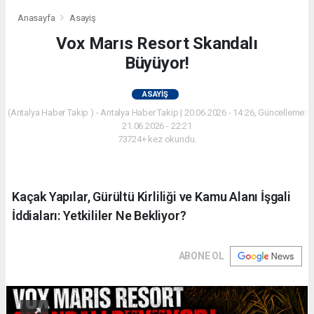
Anasayfa
Asayiş
Vox Marıs Resort Skandalı
Büyüyor!
ASAYIŞ
(Antalya Haber Takip ) - Antalya Haber Takip | 20.06.2026 - 14:26, Güncelleme:
21.06.2026 - 22:21
73724+ kez okundu.
Kaçak Yapılar, Gürültü Kirliliği ve Kamu Alanı İşgali
İddiaları: Yetkililer Ne Bekliyor?
ABONE OL