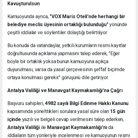
Kavuşturulsun
Kamuoyunda ayrıca,
"VOX Maris Oteli'nde herhangi bir
belediye meclis üyesinin ortaklığı bulunduğu"
yönünde
çeşitli iddialar ve söylentiler dolaştığı belirtiliyor.
Bu konuda da vatandaşlar, yetkili kurumların resmi kayıtlar
doğrultusunda açıklama yapmasını talep ederek, "Eğer
böyle bir ortaklık yoksa bunun kamuoyuna açıkça
duyurulması, varsa da yasal çerçevesinin şeffaf biçimde
ortaya konulması gerekir." görüşünü dile getiriyor.
Antalya Valiliği ve Manavgat Kaymakamlığı'na Çağrı
Başvuru sahipleri,
4982 sayılı Bilgi Edinme Hakkı Kanunu
kapsamında yönelttikleri sorulara yasal süre olan
15 gün
içinde
yazılı ve belgeli cevap verilmesini talep ederken,
Antalya Valiliği
ile
Manavgat Kaymakamlığı'nı
da
iddiaların tüm yönleriyle incelenmesi ve kamuoyunun resmi