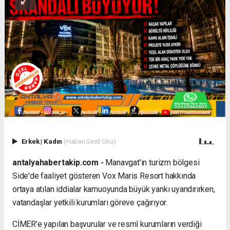
Erkek
|
Kadın
(Haberi Sesli Oku)
antalyahabertakip.com -
Manavgat'ın turizm bölgesi
Side'de faaliyet gösteren Vox Maris Resort hakkında
ortaya atılan iddialar kamuoyunda büyük yankı uyandırırken,
vatandaşlar yetkili kurumları göreve çağırıyor.
CİMER'e yapılan başvurular ve resmî kurumların verdiği