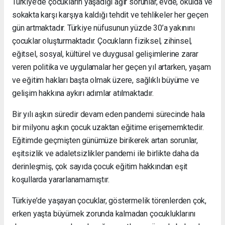
Türkiye’de çocukların yaşadığı ağır sorunlar, evde, okulda ve
sokakta karşı karşıya kaldığı tehdit ve tehlikeler her geçen
gün artmaktadır. Türkiye nüfusunun yüzde 30’a yakınını
çocuklar oluşturmaktadır. Çocukların fiziksel, zihinsel,
eğitsel, sosyal, kültürel ve duygusal gelişimlerine zarar
veren politika ve uygulamalar her geçen yıl artarken, yaşam
ve eğitim hakları başta olmak üzere, sağlıklı büyüme ve
gelişim hakkına aykırı adımlar atılmaktadır.
Bir yılı aşkın süredir devam eden pandemi sürecinde hala
bir milyonu aşkın çocuk uzaktan eğitime erişememktedir.
Eğitimde geçmişten günümüze birikerek artan sorunlar,
eşitsizlik ve adaletsizlikler pandemi ile birlikte daha da
derinleşmiş, çok sayıda çocuk eğitim hakkından eşit
koşullarda yararlanamamıştır.
Türkiye’de yaşayan çocuklar, göstermelik törenlerden çok,
erken yaşta büyümek zorunda kalmadan çocukluklarını