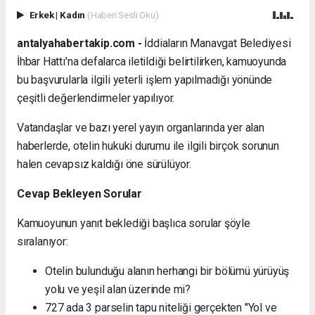
Erkek
|
Kadın
(Haberi Sesli Oku)
antalyahabertakip.com -
İddiaların Manavgat Belediyesi
İhbar Hattı'na defalarca iletildiği belirtilirken, kamuoyunda
bu başvurularla ilgili yeterli işlem yapılmadığı yönünde
çeşitli değerlendirmeler yapılıyor.
Vatandaşlar ve bazı yerel yayın organlarında yer alan
haberlerde, otelin hukuki durumu ile ilgili birçok sorunun
halen cevapsız kaldığı öne sürülüyor.
Cevap Bekleyen Sorular
Kamuoyunun yanıt beklediği başlıca sorular şöyle
sıralanıyor:
Otelin bulunduğu alanın herhangi bir bölümü yürüyüş
yolu ve yeşil alan üzerinde mi?
727 ada 3 parselin tapu niteliği gerçekten "Yol ve