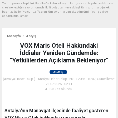
Yorum yazarak Topluluk Kuralları’nı kabul etmiş bulunuyor ve antalyahabertakip.com
sitesine yaptığınız yorumunuzla ilgili doğrudan veya dolaylı tüm sorumluluğu tek
başınıza üstleniyorsunuz. Yazılan tüm yorumlardan site yönetimi hiçbir şekilde
sorumlu tutulamaz.
Anasayfa
Asayiş
VOX Maris Oteli Hakkındaki
İddialar Yeniden Gündemde:
"Yetkililerden Açıklama Bekleniyor"
ASAYIŞ
(Antalya Haber Takip ) - Antalya Haber Takip | 20.07.2026 - 10:07, Güncelleme:
21.07.2026 - 02:11
41125 kez okundu.
Antalya'nın Manavgat ilçesinde faaliyet gösteren
VOX Maris Oteli hakkında uzun süredir