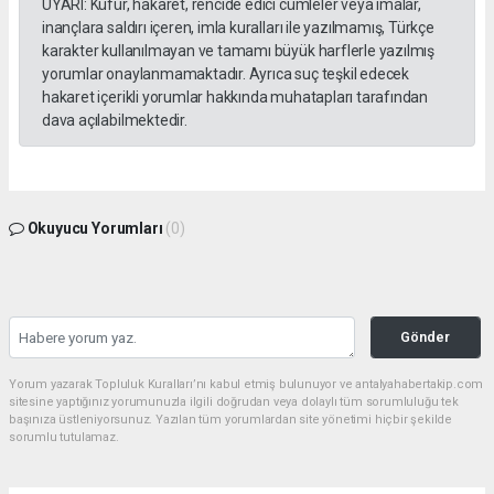
UYARI: Küfür, hakaret, rencide edici cümleler veya imalar,
inançlara saldırı içeren, imla kuralları ile yazılmamış, Türkçe
karakter kullanılmayan ve tamamı büyük harflerle yazılmış
yorumlar onaylanmamaktadır. Ayrıca suç teşkil edecek
hakaret içerikli yorumlar hakkında muhatapları tarafından
dava açılabilmektedir.
Okuyucu Yorumları
(0)
Gönder
Yorum yazarak Topluluk Kuralları’nı kabul etmiş bulunuyor ve antalyahabertakip.com
sitesine yaptığınız yorumunuzla ilgili doğrudan veya dolaylı tüm sorumluluğu tek
başınıza üstleniyorsunuz. Yazılan tüm yorumlardan site yönetimi hiçbir şekilde
sorumlu tutulamaz.