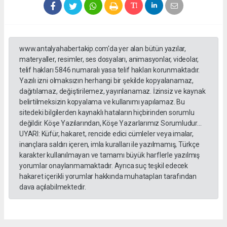
www.antalyahabertakip.com'da yer alan bütün yazılar,
materyaller, resimler, ses dosyaları, animasyonlar, videolar,
telif hakları 5846 numaralı yasa telif hakları korunmaktadır.
Yazılı izni olmaksızın herhangi bir şekilde kopyalanamaz,
dağıtılamaz, değiştirilemez, yayınlanamaz. İzinsiz ve kaynak
belirtilmeksizin kopyalama ve kullanımı yapılamaz. Bu
sitedeki bilgilerden kaynaklı hataların hiçbirinden sorumlu
değildir. Köşe Yazılarından, Köşe Yazarlarımız Sorumludur...
UYARI: Küfür, hakaret, rencide edici cümleler veya imalar,
inançlara saldırı içeren, imla kuralları ile yazılmamış, Türkçe
karakter kullanılmayan ve tamamı büyük harflerle yazılmış
yorumlar onaylanmamaktadır. Ayrıca suç teşkil edecek
hakaret içerikli yorumlar hakkında muhatapları tarafından
dava açılabilmektedir.