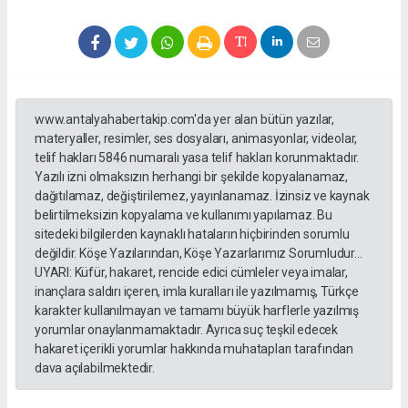
www.antalyahabertakip.com'da yer alan bütün yazılar,
materyaller, resimler, ses dosyaları, animasyonlar, videolar,
telif hakları 5846 numaralı yasa telif hakları korunmaktadır.
Yazılı izni olmaksızın herhangi bir şekilde kopyalanamaz,
dağıtılamaz, değiştirilemez, yayınlanamaz. İzinsiz ve kaynak
belirtilmeksizin kopyalama ve kullanımı yapılamaz. Bu
sitedeki bilgilerden kaynaklı hataların hiçbirinden sorumlu
değildir. Köşe Yazılarından, Köşe Yazarlarımız Sorumludur...
UYARI: Küfür, hakaret, rencide edici cümleler veya imalar,
inançlara saldırı içeren, imla kuralları ile yazılmamış, Türkçe
karakter kullanılmayan ve tamamı büyük harflerle yazılmış
yorumlar onaylanmamaktadır. Ayrıca suç teşkil edecek
hakaret içerikli yorumlar hakkında muhatapları tarafından
dava açılabilmektedir.