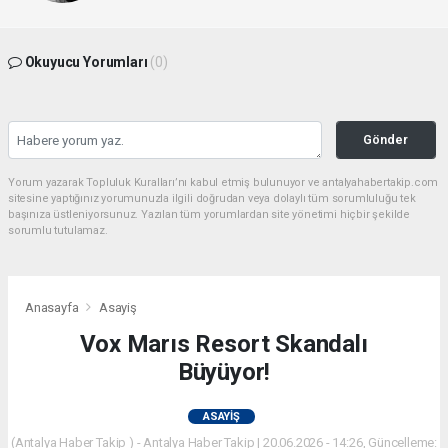
Okuyucu Yorumları
(0)
Gönder
Yorum yazarak Topluluk Kuralları’nı kabul etmiş bulunuyor ve antalyahabertakip.com
sitesine yaptığınız yorumunuzla ilgili doğrudan veya dolaylı tüm sorumluluğu tek
başınıza üstleniyorsunuz. Yazılan tüm yorumlardan site yönetimi hiçbir şekilde
sorumlu tutulamaz.
Anasayfa
Asayiş
Vox Marıs Resort Skandalı
Büyüyor!
ASAYIŞ
(Antalya Haber Takip ) - Antalya Haber Takip | 20.06.2026 - 14:26, Güncelleme: