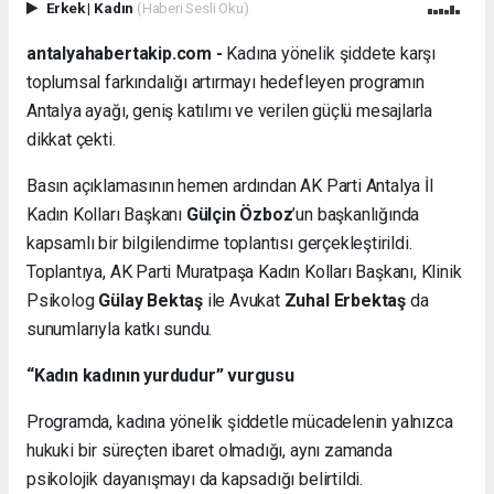
Erkek
|
Kadın
(Haberi Sesli Oku)
antalyahabertakip.com -
Kadına yönelik şiddete karşı
toplumsal farkındalığı artırmayı hedefleyen programın
Antalya ayağı, geniş katılımı ve verilen güçlü mesajlarla
dikkat çekti.
Basın açıklamasının hemen ardından AK Parti Antalya İl
Kadın Kolları Başkanı
Gülçin Özboz
’un başkanlığında
kapsamlı bir bilgilendirme toplantısı gerçekleştirildi.
Toplantıya, AK Parti Muratpaşa Kadın Kolları Başkanı, Klinik
Psikolog
Gülay Bektaş
ile Avukat
Zuhal Erbektaş
da
sunumlarıyla katkı sundu.
“Kadın kadının yurdudur” vurgusu
Programda, kadına yönelik şiddetle mücadelenin yalnızca
hukuki bir süreçten ibaret olmadığı, aynı zamanda
psikolojik dayanışmayı da kapsadığı belirtildi.