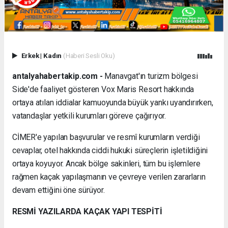
Erkek
|
Kadın
(Haberi Sesli Oku)
antalyahabertakip.com -
Manavgat'ın turizm bölgesi
Side'de faaliyet gösteren Vox Maris Resort hakkında
ortaya atılan iddialar kamuoyunda büyük yankı uyandırırken,
vatandaşlar yetkili kurumları göreve çağırıyor.
CİMER'e yapılan başvurular ve resmî kurumların verdiği
cevaplar, otel hakkında ciddi hukuki süreçlerin işletildiğini
ortaya koyuyor. Ancak bölge sakinleri, tüm bu işlemlere
rağmen kaçak yapılaşmanın ve çevreye verilen zararların
devam ettiğini öne sürüyor.
RESMİ YAZILARDA KAÇAK YAPI TESPİTİ