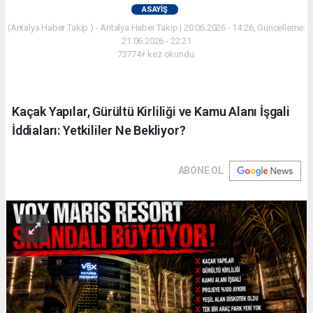
ASAYIŞ
(Antalya Haber Takip ) - Antalya Haber Takip | 20.06.2026 - 14:26, Güncelleme:
21.06.2026 - 22:21
73774+ kez okundu.
Kaçak Yapılar, Gürültü Kirliliği ve Kamu Alanı İşgali
İddiaları: Yetkililer Ne Bekliyor?
ABONE OL