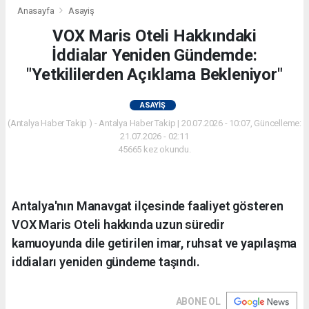
Anasayfa
Asayiş
VOX Maris Oteli Hakkındaki
İddialar Yeniden Gündemde:
"Yetkililerden Açıklama Bekleniyor"
ASAYIŞ
(Antalya Haber Takip ) - Antalya Haber Takip | 20.07.2026 - 10:07, Güncelleme:
21.07.2026 - 02:11
45665 kez okundu.
Antalya'nın Manavgat ilçesinde faaliyet gösteren
VOX Maris Oteli hakkında uzun süredir
kamuoyunda dile getirilen imar, ruhsat ve yapılaşma
iddiaları yeniden gündeme taşındı.
ABONE OL