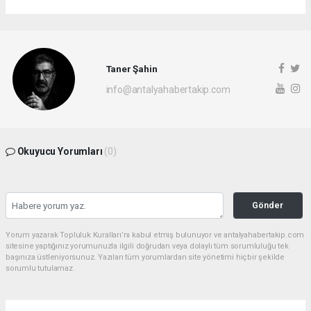
Taner Şahin
info@antalyahabertakip.com
Okuyucu Yorumları
(0)
Gönder
Yorum yazarak Topluluk Kuralları’nı kabul etmiş bulunuyor ve antalyahabertakip.com
sitesine yaptığınız yorumunuzla ilgili doğrudan veya dolaylı tüm sorumluluğu tek
başınıza üstleniyorsunuz. Yazılan tüm yorumlardan site yönetimi hiçbir şekilde
sorumlu tutulamaz.