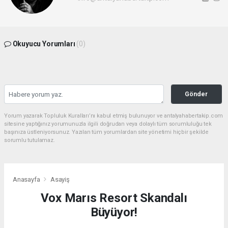
Okuyucu Yorumları
(0)
Gönder
Yorum yazarak Topluluk Kuralları’nı kabul etmiş bulunuyor ve antalyahabertakip.com
sitesine yaptığınız yorumunuzla ilgili doğrudan veya dolaylı tüm sorumluluğu tek
başınıza üstleniyorsunuz. Yazılan tüm yorumlardan site yönetimi hiçbir şekilde
sorumlu tutulamaz.
Anasayfa
Asayiş
Vox Marıs Resort Skandalı
Büyüyor!