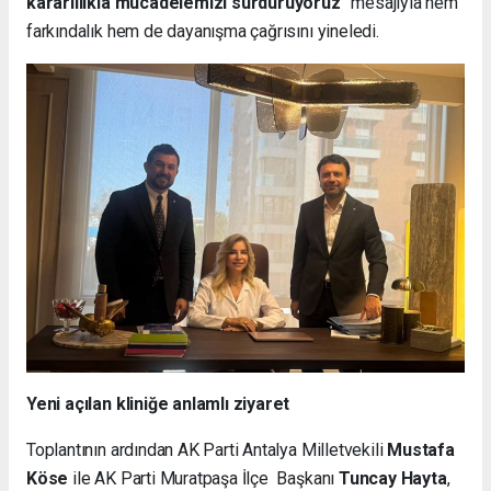
kararlılıkla mücadelemizi sürdürüyoruz
” mesajıyla hem
farkındalık hem de dayanışma çağrısını yineledi.
Yeni açılan kliniğe anlamlı ziyaret
Toplantının ardından AK Parti Antalya Milletvekili
Mustafa
Köse
ile AK Parti Muratpaşa İlçe Başkanı
Tuncay Hayta
,