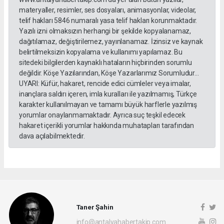
materyaller, resimler, ses dosyaları, animasyonlar, videolar,
telif hakları 5846 numaralı yasa telif hakları korunmaktadır.
Yazılı izni olmaksızın herhangi bir şekilde kopyalanamaz,
dağıtılamaz, değiştirilemez, yayınlanamaz. İzinsiz ve kaynak
belirtilmeksizin kopyalama ve kullanımı yapılamaz. Bu
sitedeki bilgilerden kaynaklı hataların hiçbirinden sorumlu
değildir. Köşe Yazılarından, Köşe Yazarlarımız Sorumludur...
UYARI: Küfür, hakaret, rencide edici cümleler veya imalar,
inançlara saldırı içeren, imla kuralları ile yazılmamış, Türkçe
karakter kullanılmayan ve tamamı büyük harflerle yazılmış
yorumlar onaylanmamaktadır. Ayrıca suç teşkil edecek
hakaret içerikli yorumlar hakkında muhatapları tarafından
dava açılabilmektedir.
Taner Şahin
info@antalyahabertakip.com