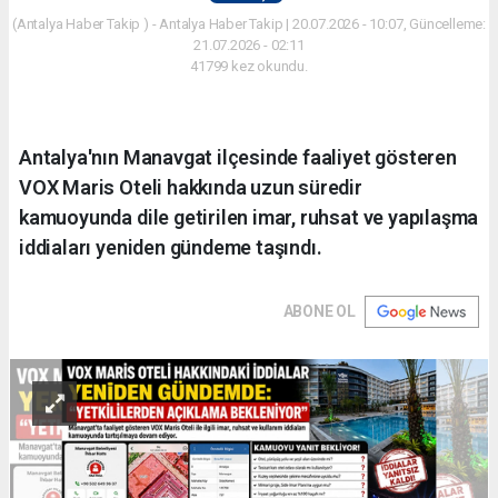
(Antalya Haber Takip ) - Antalya Haber Takip | 20.07.2026 - 10:07, Güncelleme:
21.07.2026 - 02:11
41799 kez okundu.
Antalya'nın Manavgat ilçesinde faaliyet gösteren
VOX Maris Oteli hakkında uzun süredir
kamuoyunda dile getirilen imar, ruhsat ve yapılaşma
iddiaları yeniden gündeme taşındı.
ABONE OL