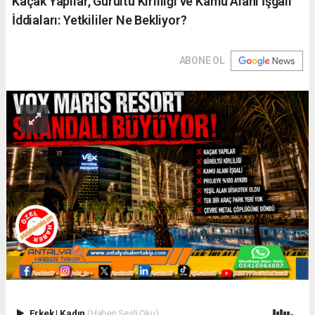
Kaçak Yapılar, Gürültü Kirliliği ve Kamu Alanı İşgali
İddiaları: Yetkililer Ne Bekliyor?
ABONE OL
Erkek
|
Kadın
(Haberi Sesli Oku)