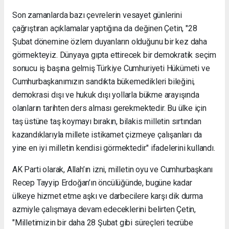
Son zamanlarda bazı çevrelerin vesayet günlerini
çağrıştıran açıklamalar yaptığına da değinen Çetin, "28
Şubat dönemine özlem duyanların olduğunu bir kez daha
görmekteyiz. Dünyaya gıpta ettirecek bir demokratik seçim
sonucu iş başına gelmiş Türkiye Cumhuriyeti Hükümeti ve
Cumhurbaşkanımızın sandıkta bükemedikleri bileğini,
demokrasi dışı ve hukuk dışı yollarla bükme arayışında
olanların tarihten ders alması gerekmektedir. Bu ülke için
taş üstüne taş koymayı bırakın, bilakis milletin sırtından
kazandıklarıyla millete istikamet çizmeye çalışanları da
yine en iyi milletin kendisi görmektedir." ifadelerini kullandı.
AK Parti olarak, Allah’ın izni, milletin oyu ve Cumhurbaşkanı
Recep Tayyip Erdoğan’ın öncülüğünde, bugüne kadar
ülkeye hizmet etme aşkı ve darbecilere karşı dik durma
azmiyle çalışmaya devam edeceklerini belirten Çetin,
"Milletimizin bir daha 28 Şubat gibi süreçleri tecrübe