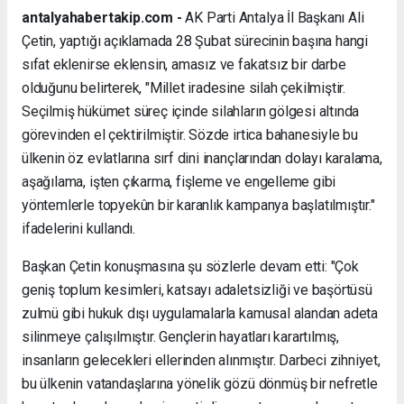
antalyahabertakip.com -
AK Parti Antalya İl Başkanı Ali
Çetin, yaptığı açıklamada 28 Şubat sürecinin başına hangi
sıfat eklenirse eklensin, amasız ve fakatsız bir darbe
olduğunu belirterek, "Millet iradesine silah çekilmiştir.
Seçilmiş hükümet süreç içinde silahların gölgesi altında
görevinden el çektirilmiştir. Sözde irtica bahanesiyle bu
ülkenin öz evlatlarına sırf dini inançlarından dolayı karalama,
aşağılama, işten çıkarma, fişleme ve engelleme gibi
yöntemlerle topyekûn bir karanlık kampanya başlatılmıştır."
ifadelerini kullandı.
Başkan Çetin konuşmasına şu sözlerle devam etti: "Çok
geniş toplum kesimleri, katsayı adaletsizliği ve başörtüsü
zulmü gibi hukuk dışı uygulamalarla kamusal alandan adeta
silinmeye çalışılmıştır. Gençlerin hayatları karartılmış,
insanların gelecekleri ellerinden alınmıştır. Darbeci zihniyet,
bu ülkenin vatandaşlarına yönelik gözü dönmüş bir nefretle