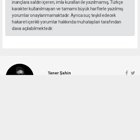
inançlara saldırı içeren, imla kuralları ile yazılmamış, Türkçe
karakter kullanılmayan ve tamamı büyük harflerle yazılmış
yorumlar onaylanmamaktadır. Ayrıca suç teşkil edecek
hakaret içerikli yorumlar hakkında muhatapları tarafından
dava açılabilmektedir.
Taner Şahin
info@antalyahabertakip.com
Okuyucu Yorumları
(0)
Gönder