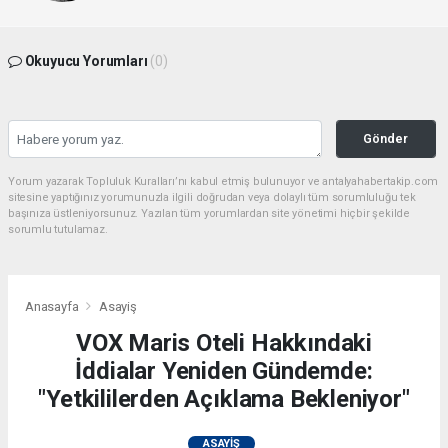
Okuyucu Yorumları
(0)
Gönder
Yorum yazarak Topluluk Kuralları’nı kabul etmiş bulunuyor ve antalyahabertakip.com
sitesine yaptığınız yorumunuzla ilgili doğrudan veya dolaylı tüm sorumluluğu tek
başınıza üstleniyorsunuz. Yazılan tüm yorumlardan site yönetimi hiçbir şekilde
sorumlu tutulamaz.
Anasayfa
Asayiş
VOX Maris Oteli Hakkındaki
İddialar Yeniden Gündemde:
"Yetkililerden Açıklama Bekleniyor"
ASAYIŞ