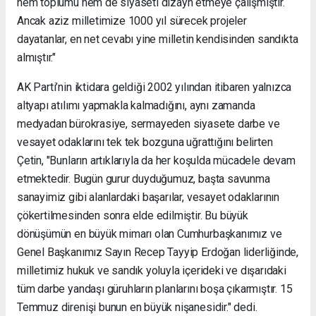
hem toplumu hem de siyaseti dizayn etmeye çalışmıştır.
Ancak aziz milletimize 1000 yıl sürecek projeler
dayatanlar, en net cevabı yine milletin kendisinden sandıkta
almıştır."
AK Parti’nin iktidara geldiği 2002 yılından itibaren yalnızca
altyapı atılımı yapmakla kalmadığını, aynı zamanda
medyadan bürokrasiye, sermayeden siyasete darbe ve
vesayet odaklarını tek tek bozguna uğrattığını belirten
Çetin, "Bunların artıklarıyla da her koşulda mücadele devam
etmektedir. Bugün gurur duyduğumuz, başta savunma
sanayimiz gibi alanlardaki başarılar, vesayet odaklarının
çökertilmesinden sonra elde edilmiştir. Bu büyük
dönüşümün en büyük mimarı olan Cumhurbaşkanımız ve
Genel Başkanımız Sayın Recep Tayyip Erdoğan liderliğinde,
milletimiz hukuk ve sandık yoluyla içerideki ve dışarıdaki
tüm darbe yandaşı güruhların planlarını boşa çıkarmıştır. 15
Temmuz direnişi bunun en büyük nişanesidir." dedi.