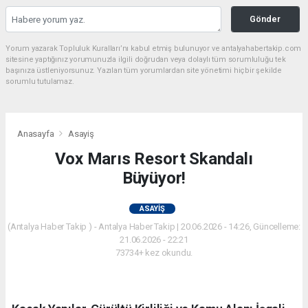
Gönder
Yorum yazarak Topluluk Kuralları’nı kabul etmiş bulunuyor ve antalyahabertakip.com
sitesine yaptığınız yorumunuzla ilgili doğrudan veya dolaylı tüm sorumluluğu tek
başınıza üstleniyorsunuz. Yazılan tüm yorumlardan site yönetimi hiçbir şekilde
sorumlu tutulamaz.
Anasayfa
Asayiş
Vox Marıs Resort Skandalı
Büyüyor!
ASAYIŞ
(Antalya Haber Takip ) - Antalya Haber Takip | 20.06.2026 - 14:26, Güncelleme:
21.06.2026 - 22:21
73734+ kez okundu.