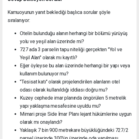
Kamuoyunun yanıt beklediği başlıca sorular şöyle
sıralanıyor:
Otelin bulunduğu alanın herhangi bir bölümü yürüyüş
yolu ve yeşil alan üzerinde mi?
727 ada 3 parselin tapu niteliği gerçekten "Yol ve
Yeşil Alan" olarak mı kayıtlı?
Eğer öyleyse bu alan üzerinde herhangi bir yapı veya
kullanım bulunuyor mu?
"Tesisat katı" olarak projelendirilen alanların otel
odası olarak kullanıldığı iddiası doğru mu?
Kuzey cephede imar planında öngörülen 5 metrelik
yapı yaklaşma mesafesine uyuldu mu?
Mimari proje Side İmar Planı lejant hükümlerine uygun
olarak mı onaylandı?
Yaklaşık 7 bin 900 metrekare büyüklüğündeki 727/2
parsel üzerinde 300'ün üzerinde oda yapılması