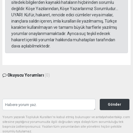
sitedeki bilgilerden kaynaklı hataların hiçbirinden sorumlu
değildir. Köşe Yazılarından, Köşe Yazarlarımız Sorumludur...
UYARI: Küfür, hakaret, rencide edici cümleler veya imalar,
inançlara saldırı içeren, imla kuralları ile yazılmamış, Türkçe
karakter kullanılmayan ve tamamı büyük harflerle yazılmış
yorumlar onaylanmamaktadır. Ayrıca suç teşkil edecek
hakaret içerikli yorumlar hakkında muhatapları tarafından
dava açılabilmektedir.
Okuyucu Yorumları
(0)
Gönder
Yorum yazarak Topluluk Kuralları’nı kabul etmiş bulunuyor ve antalyahabertakip.com
sitesine yaptığınız yorumunuzla ilgili doğrudan veya dolaylı tüm sorumluluğu tek
başınıza üstleniyorsunuz. Yazılan tüm yorumlardan site yönetimi hiçbir şekilde
sorumlu tutulamaz.