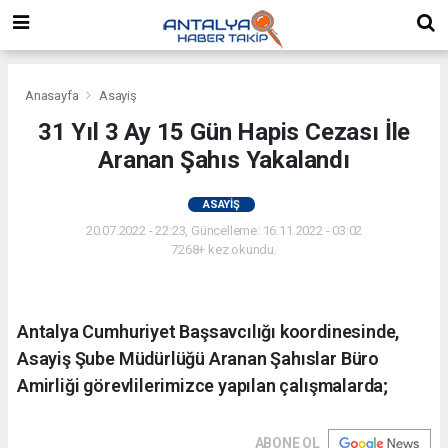
Anasayfa
Asayiş
31 Yıl 3 Ay 15 Gün Hapis Cezası İle
Aranan Şahıs Yakalandı
ASAYIŞ
20.07.2022 - 22:23, Güncelleme: 16.11.2022 - 03:02
7268+ kez okundu.
Antalya Cumhuriyet Başsavcılığı koordinesinde,
Asayiş Şube Müdürlüğü Aranan Şahıslar Büro
Amirliği görevlilerimizce yapılan çalışmalarda;
ABONE OL