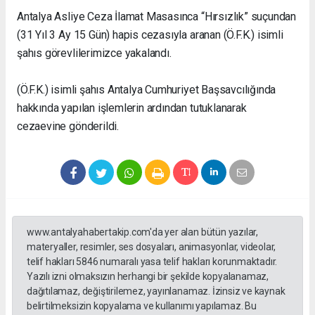
Antalya Asliye Ceza İlamat Masasınca “Hırsızlık” suçundan
(31 Yıl 3 Ay 15 Gün) hapis cezasıyla aranan (Ö.F.K.) isimli
şahıs görevlilerimizce yakalandı.
(Ö.F.K.) isimli şahıs Antalya Cumhuriyet Başsavcılığında
hakkında yapılan işlemlerin ardından tutuklanarak
cezaevine gönderildi.
www.antalyahabertakip.com'da yer alan bütün yazılar,
materyaller, resimler, ses dosyaları, animasyonlar, videolar,
telif hakları 5846 numaralı yasa telif hakları korunmaktadır.
Yazılı izni olmaksızın herhangi bir şekilde kopyalanamaz,
dağıtılamaz, değiştirilemez, yayınlanamaz. İzinsiz ve kaynak
belirtilmeksizin kopyalama ve kullanımı yapılamaz. Bu