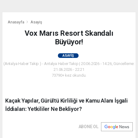
Anasayfa
Asayiş
Vox Marıs Resort Skandalı
Büyüyor!
ASAYIŞ
(Antalya Haber Takip ) - Antalya Haber Takip | 20.06.2026 - 14:26, Güncelleme:
21.06.2026 - 22:21
73790+ kez okundu.
Kaçak Yapılar, Gürültü Kirliliği ve Kamu Alanı İşgali
İddiaları: Yetkililer Ne Bekliyor?
ABONE OL