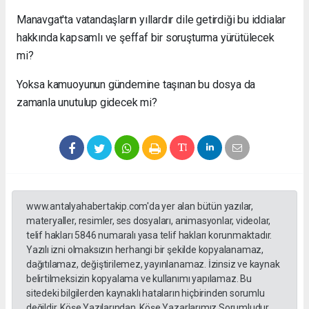
Manavgat'ta vatandaşların yıllardır dile getirdiği bu iddialar
hakkında kapsamlı ve şeffaf bir soruşturma yürütülecek
mi?
Yoksa kamuoyunun gündemine taşınan bu dosya da
zamanla unutulup gidecek mi?
www.antalyahabertakip.com'da yer alan bütün yazılar,
materyaller, resimler, ses dosyaları, animasyonlar, videolar,
telif hakları 5846 numaralı yasa telif hakları korunmaktadır.
Yazılı izni olmaksızın herhangi bir şekilde kopyalanamaz,
dağıtılamaz, değiştirilemez, yayınlanamaz. İzinsiz ve kaynak
belirtilmeksizin kopyalama ve kullanımı yapılamaz. Bu
sitedeki bilgilerden kaynaklı hataların hiçbirinden sorumlu
değildir. Köşe Yazılarından, Köşe Yazarlarımız Sorumludur...