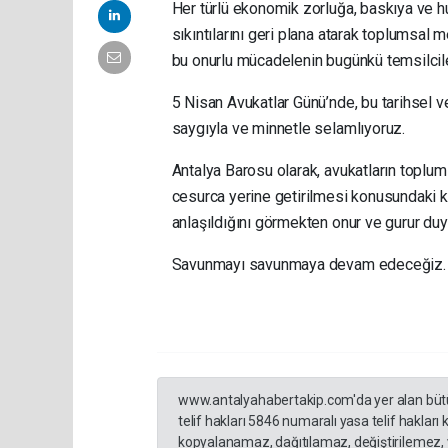
Her türlü ekonomik zorluğa, baskıya ve 
sıkıntılarını geri plana atarak toplumsal
bu onurlu mücadelenin bugünkü temsilciler
5 Nisan Avukatlar Günü’nde, bu tarihsel 
saygıyla ve minnetle selamlıyoruz.
Antalya Barosu olarak, avukatların toplu
cesurca yerine getirilmesi konusundaki k
anlaşıldığını görmekten onur ve gurur du
Savunmayı savunmaya devam edeceğiz.
www.antalyahabertakip.com'da yer alan bütün 
telif hakları 5846 numaralı yasa telif hakları
kopyalanamaz, dağıtılamaz, değiştirilemez, 