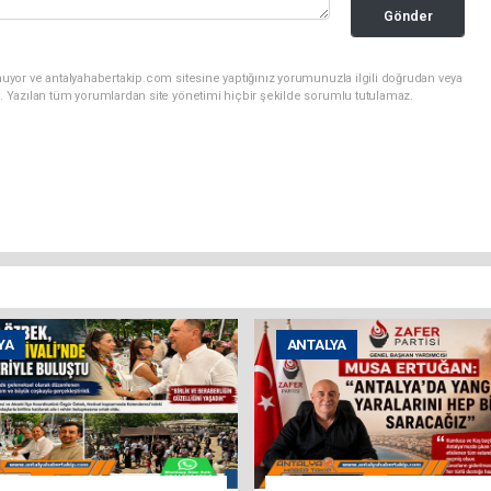
Gönder
uyor ve antalyahabertakip.com sitesine yaptığınız yorumunuzla ilgili doğrudan veya
. Yazılan tüm yorumlardan site yönetimi hiçbir şekilde sorumlu tutulamaz.
YA
ANTALYA