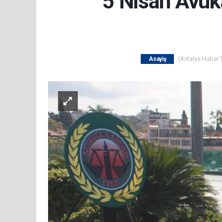
5 Nisan Avuk
(Antalya Haber T
Asayiş