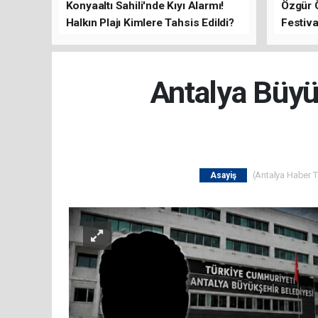
Konyaaltı Sahili'nde Kıyı Alarmı!
Özgür 
Halkın Plajı Kimlere Tahsis Edildi?
Festiva
Buluşt
Antalya Büyü
(Antalya Haber Ta
Asayiş