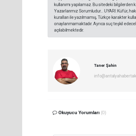
kullanımı yapılamaz. Bu sitedeki bilgilerden 
Yazarlarımız Sorumludur... UYARI: Küfür, hakar
kuralları ile yazılmamış, Türkçe karakter ku
onaylanmamaktadır. Ayrıca suç teşkil edecek
açılabilmektedir.
Taner Şahin
info@antalyahabertak
Okuyucu Yorumları
(0)