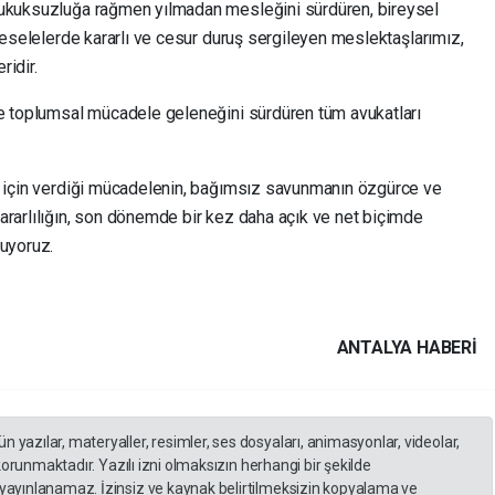
hukuksuzluğa rağmen yılmadan mesleğini sürdüren, bireysel
 meselelerde kararlı ve cesur duruş sergileyen meslektaşlarımız,
idir.
ve toplumsal mücadele geleneğini sürdüren tüm avukatları
m için verdiği mücadelenin, bağımsız savunmanın özgürce ve
ararlılığın, son dönemde bir kez daha açık ve net biçimde
yuyoruz.
ANTALYA HABERİ
yazılar, materyaller, resimler, ses dosyaları, animasyonlar, videolar,
 korunmaktadır. Yazılı izni olmaksızın herhangi bir şekilde
yayınlanamaz. İzinsiz ve kaynak belirtilmeksizin kopyalama ve