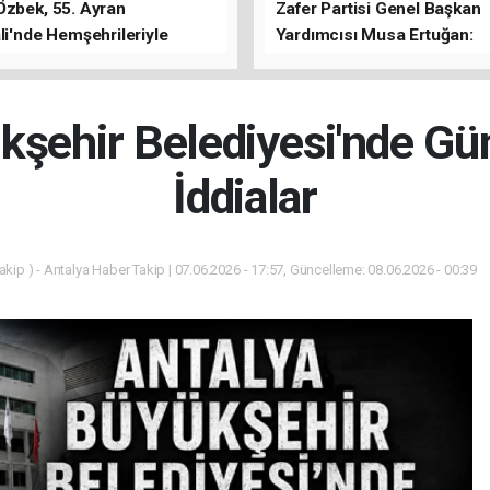
Özbek, 55. Ayran
Zafer Partisi Genel Başkan
li'nde Hemşehrileriyle
Yardımcısı Musa Ertuğan:
u
"Antalya'da Yangının Yarala
Birlikte Saracağız"
kşehir Belediyesi'nde G
İddialar
kip ) - Antalya Haber Takip | 07.06.2026 - 17:57, Güncelleme: 08.06.2026 - 00:39