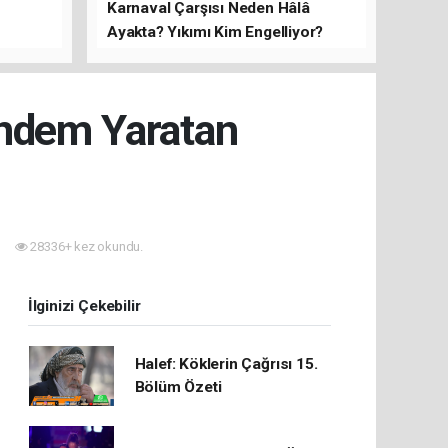
Karnaval Çarşısı Neden Hâlâ
Ayakta? Yıkımı Kim Engelliyor?
rını Hep
ündem Yaratan
28336+ kez okundu.
İlginizi Çekebilir
Halef: Köklerin Çağrısı 15.
Bölüm Özeti