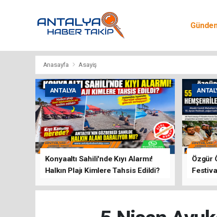
Günde
Egitim
Anasayfa
Asayiş
ANTALYA
ANTAL
Konyaaltı Sahili'nde Kıyı Alarmı!
Özgür 
Halkın Plajı Kimlere Tahsis Edildi?
Festiva
Buluşt