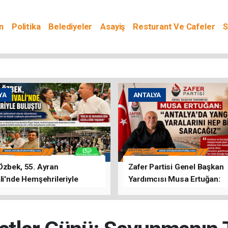
m
Politika
Belediyeler
Asayiş
Resturant Ve Cafeler
S
YA
ANTALYA
Özbek, 55. Ayran
Zafer Partisi Genel Başkan
li'nde Hemşehrileriyle
Yardımcısı Musa Ertuğan:
u
"Antalya'da Yangının Yarala
Birlikte Saracağız"