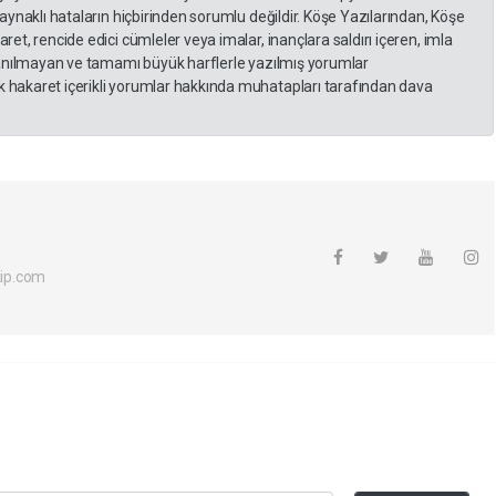
kaynaklı hataların hiçbirinden sorumlu değildir. Köşe Yazılarından, Köşe
et, rencide edici cümleler veya imalar, inançlara saldırı içeren, imla
llanılmayan ve tamamı büyük harflerle yazılmış yorumlar
 hakaret içerikli yorumlar hakkında muhatapları tarafından dava
ip.com