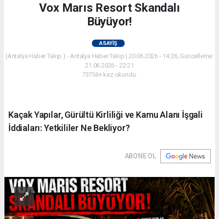
Vox Marıs Resort Skandalı
Büyüyor!
ASAYIŞ
(Antalya Haber Takip ) - Antalya Haber Takip | 20.06.2026 - 14:26, Güncelleme:
21.06.2026 - 22:21
73756+ kez okundu.
Kaçak Yapılar, Gürültü Kirliliği ve Kamu Alanı İşgali
İddiaları: Yetkililer Ne Bekliyor?
ABONE OL