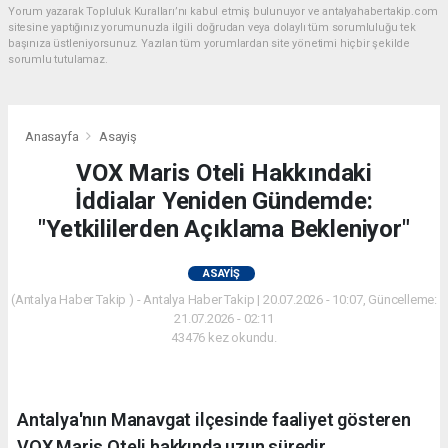
Yorum yazarak Topluluk Kuralları’nı kabul etmiş bulunuyor ve antalyahabertakip.com
sitesine yaptığınız yorumunuzla ilgili doğrudan veya dolaylı tüm sorumluluğu tek
başınıza üstleniyorsunuz. Yazılan tüm yorumlardan site yönetimi hiçbir şekilde
sorumlu tutulamaz.
Anasayfa
Asayiş
VOX Maris Oteli Hakkındaki
İddialar Yeniden Gündemde:
"Yetkililerden Açıklama Bekleniyor"
ASAYIŞ
(Antalya Haber Takip ) - Antalya Haber Takip | 20.07.2026 - 10:07, Güncelleme:
21.07.2026 - 02:11
43476 kez okundu.
Antalya'nın Manavgat ilçesinde faaliyet gösteren
VOX Maris Oteli hakkında uzun süredir