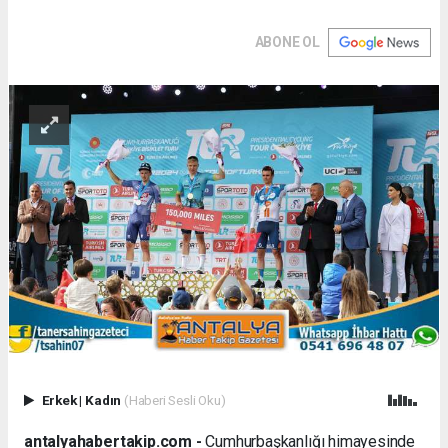
ABONE OL
Erkek
|
Kadın
(Haberi Sesli Oku)
antalyahabertakip.com -
Cumhurbaşkanlığı himayesinde