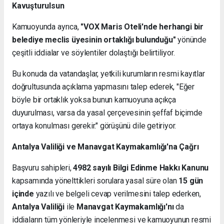
Kavuşturulsun
Kamuoyunda ayrıca,
"VOX Maris Oteli'nde herhangi bir
belediye meclis üyesinin ortaklığı bulunduğu"
yönünde
çeşitli iddialar ve söylentiler dolaştığı belirtiliyor.
Bu konuda da vatandaşlar, yetkili kurumların resmi kayıtlar
doğrultusunda açıklama yapmasını talep ederek, "Eğer
böyle bir ortaklık yoksa bunun kamuoyuna açıkça
duyurulması, varsa da yasal çerçevesinin şeffaf biçimde
ortaya konulması gerekir." görüşünü dile getiriyor.
Antalya Valiliği ve Manavgat Kaymakamlığı'na Çağrı
Başvuru sahipleri,
4982 sayılı Bilgi Edinme Hakkı Kanunu
kapsamında yönelttikleri sorulara yasal süre olan
15 gün
içinde
yazılı ve belgeli cevap verilmesini talep ederken,
Antalya Valiliği
ile
Manavgat Kaymakamlığı'nı
da
iddiaların tüm yönleriyle incelenmesi ve kamuoyunun resmi