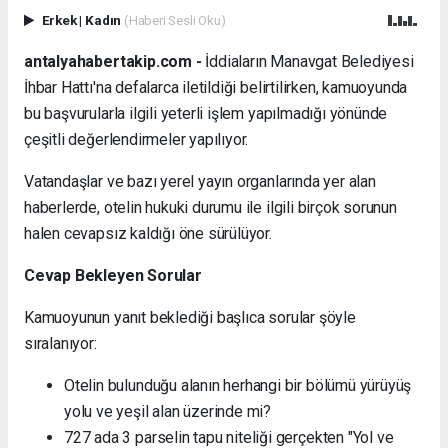
Erkek
|
Kadın
(Haberi Sesli Oku)
antalyahabertakip.com -
İddiaların Manavgat Belediyesi
İhbar Hattı'na defalarca iletildiği belirtilirken, kamuoyunda
bu başvurularla ilgili yeterli işlem yapılmadığı yönünde
çeşitli değerlendirmeler yapılıyor.
Vatandaşlar ve bazı yerel yayın organlarında yer alan
haberlerde, otelin hukuki durumu ile ilgili birçok sorunun
halen cevapsız kaldığı öne sürülüyor.
Cevap Bekleyen Sorular
Kamuoyunun yanıt beklediği başlıca sorular şöyle
sıralanıyor:
Otelin bulunduğu alanın herhangi bir bölümü yürüyüş
yolu ve yeşil alan üzerinde mi?
727 ada 3 parselin tapu niteliği gerçekten "Yol ve