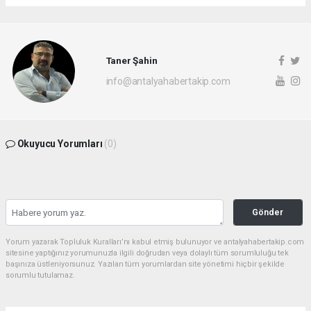
Taner Şahin
info@antalyahabertakip.com
Okuyucu Yorumları
(0)
Gönder
Yorum yazarak Topluluk Kuralları’nı kabul etmiş bulunuyor ve antalyahabertakip.com
sitesine yaptığınız yorumunuzla ilgili doğrudan veya dolaylı tüm sorumluluğu tek
başınıza üstleniyorsunuz. Yazılan tüm yorumlardan site yönetimi hiçbir şekilde
sorumlu tutulamaz.