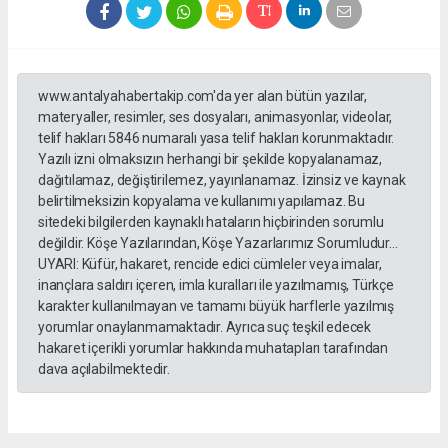
www.antalyahabertakip.com'da yer alan bütün yazılar,
materyaller, resimler, ses dosyaları, animasyonlar, videolar,
telif hakları 5846 numaralı yasa telif hakları korunmaktadır.
Yazılı izni olmaksızın herhangi bir şekilde kopyalanamaz,
dağıtılamaz, değiştirilemez, yayınlanamaz. İzinsiz ve kaynak
belirtilmeksizin kopyalama ve kullanımı yapılamaz. Bu
sitedeki bilgilerden kaynaklı hataların hiçbirinden sorumlu
değildir. Köşe Yazılarından, Köşe Yazarlarımız Sorumludur...
UYARI: Küfür, hakaret, rencide edici cümleler veya imalar,
inançlara saldırı içeren, imla kuralları ile yazılmamış, Türkçe
karakter kullanılmayan ve tamamı büyük harflerle yazılmış
yorumlar onaylanmamaktadır. Ayrıca suç teşkil edecek
hakaret içerikli yorumlar hakkında muhatapları tarafından
dava açılabilmektedir.