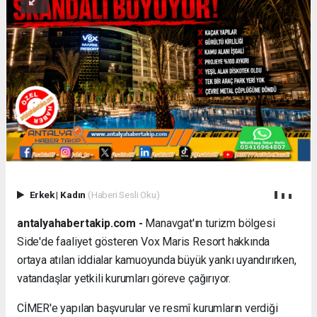
Erkek
|
Kadın
(Haberi Sesli Oku)
antalyahabertakip.com -
Manavgat'ın turizm bölgesi
Side'de faaliyet gösteren Vox Maris Resort hakkında
ortaya atılan iddialar kamuoyunda büyük yankı uyandırırken,
vatandaşlar yetkili kurumları göreve çağırıyor.
CİMER'e yapılan başvurular ve resmî kurumların verdiği