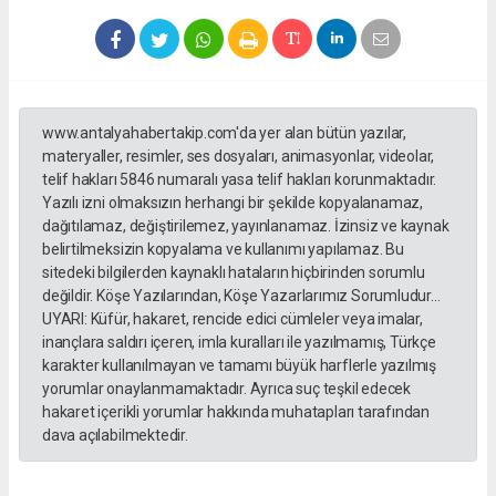
www.antalyahabertakip.com'da yer alan bütün yazılar,
materyaller, resimler, ses dosyaları, animasyonlar, videolar,
telif hakları 5846 numaralı yasa telif hakları korunmaktadır.
Yazılı izni olmaksızın herhangi bir şekilde kopyalanamaz,
dağıtılamaz, değiştirilemez, yayınlanamaz. İzinsiz ve kaynak
belirtilmeksizin kopyalama ve kullanımı yapılamaz. Bu
sitedeki bilgilerden kaynaklı hataların hiçbirinden sorumlu
değildir. Köşe Yazılarından, Köşe Yazarlarımız Sorumludur...
UYARI: Küfür, hakaret, rencide edici cümleler veya imalar,
inançlara saldırı içeren, imla kuralları ile yazılmamış, Türkçe
karakter kullanılmayan ve tamamı büyük harflerle yazılmış
yorumlar onaylanmamaktadır. Ayrıca suç teşkil edecek
hakaret içerikli yorumlar hakkında muhatapları tarafından
dava açılabilmektedir.