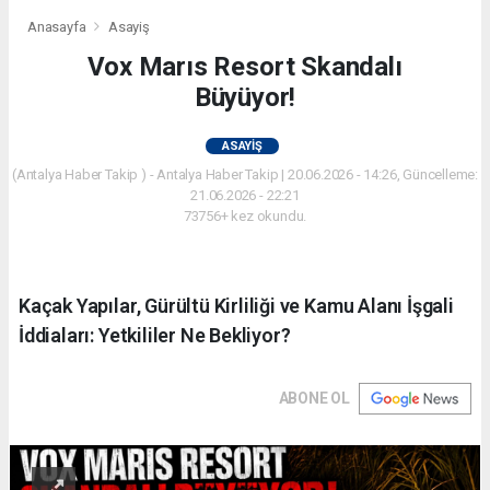
Anasayfa
Asayiş
Vox Marıs Resort Skandalı
Büyüyor!
ASAYIŞ
(Antalya Haber Takip ) - Antalya Haber Takip | 20.06.2026 - 14:26, Güncelleme:
21.06.2026 - 22:21
73756+ kez okundu.
Kaçak Yapılar, Gürültü Kirliliği ve Kamu Alanı İşgali
İddiaları: Yetkililer Ne Bekliyor?
ABONE OL