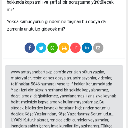
hakkında kapsamlı ve şeffaf bir soruşturma yürütülecek
mi?
Yoksa kamuoyunun gündemine taşınan bu dosya da
zamanla unutulup gidecek mi?
www.antalyahabertakip.com'da yer alan bütün yazılar,
materyaller, resimler, ses dosyaları, animasyonlar, videolar,
telif hakları 5846 numaralı yasa telif hakları korunmaktadır.
Yazılı izni olmaksızın herhangi bir şekilde kopyalanamaz,
dağıtılamaz, değiştirilemez, yayınlanamaz. İzinsiz ve kaynak
belirtilmeksizin kopyalama ve kullanımı yapılamaz. Bu
sitedeki bilgilerden kaynaklı hataların hiçbirinden sorumlu
değildir. Köşe Yazılarından, Köşe Yazarlarımız Sorumludur...
UYARI: Küfür, hakaret, rencide edici cümleler veya imalar,
inançlara saldırı içeren, imla kuralları ile yazılmamış, Türkçe