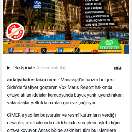
Erkek
|
Kadın
(Haberi Sesli Oku)
antalyahabertakip.com -
Manavgat'ın turizm bölgesi
Side'de faaliyet gösteren Vox Maris Resort hakkında
ortaya atılan iddialar kamuoyunda büyük yankı uyandırırken,
vatandaşlar yetkili kurumları göreve çağırıyor.
CİMER'e yapılan başvurular ve resmî kurumların verdiği
cevaplar, otel hakkında ciddi hukuki süreçlerin işletildiğini
ortaya koyuyor. Ancak bölge sakinleri, tüm bu işlemlere