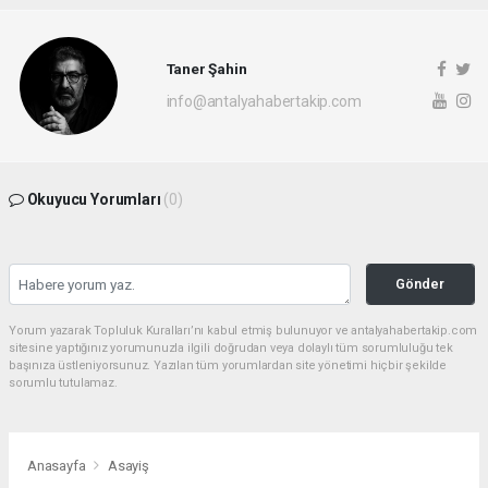
Taner Şahin
info@antalyahabertakip.com
Okuyucu Yorumları
(0)
Gönder
Yorum yazarak Topluluk Kuralları’nı kabul etmiş bulunuyor ve antalyahabertakip.com
sitesine yaptığınız yorumunuzla ilgili doğrudan veya dolaylı tüm sorumluluğu tek
başınıza üstleniyorsunuz. Yazılan tüm yorumlardan site yönetimi hiçbir şekilde
sorumlu tutulamaz.
Anasayfa
Asayiş