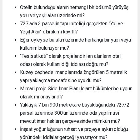
Otelin bulunduğu alanın herhangi bir bölümü yürüyüş
yolu ve yeşil alan üzerinde mi?
727 ada 3 parselin tapu niteliği gerçekten "Yol ve
Yeşil Alan" olarak mı kayıtlı?
Eğer öyleyse bu alan üzerinde herhangi bir yapı veya
kullanım bulunuyor mu?
"Tesisat katı" olarak projelendirilen alanların otel
odası olarak kullanıldığı iddiası doğru mu?
Kuzey cephede imar planında öngörülen 5 metrelik
yapı yaklaşma mesafesine uyuldu mu?
Mimari proje Side İmar Planı lejant hükümlerine uygun
olarak mı onaylandı?
Yaklaşık 7 bin 900 metrekare büyüklüğündeki 727/2
parsel üzerinde 300'ün üzerinde oda yapılması
mevcut imar hakları çerçevesinde mümkün mü?
İnşaat yoğunluğunun ruhsat ve projeye aykırı olduğu
yönündeki iddialar gerçeği yansıtıyor mu?