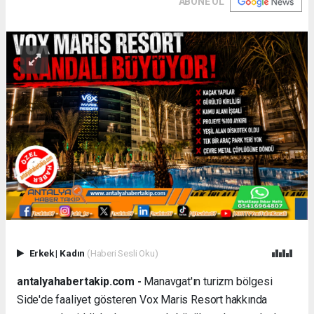
ABONE OL
Erkek
|
Kadın
(Haberi Sesli Oku)
antalyahabertakip.com -
Manavgat'ın turizm bölgesi
Side'de faaliyet gösteren Vox Maris Resort hakkında