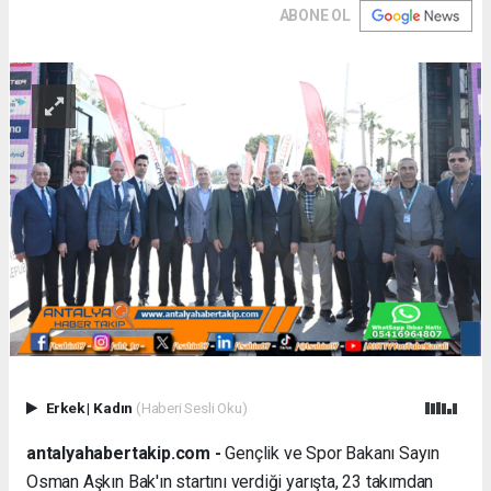
ABONE OL
Erkek
|
Kadın
(Haberi Sesli Oku)
antalyahabertakip.com -
Gençlik ve Spor Bakanı Sayın
Osman Aşkın Bak'ın startını verdiği yarışta, 23 takımdan