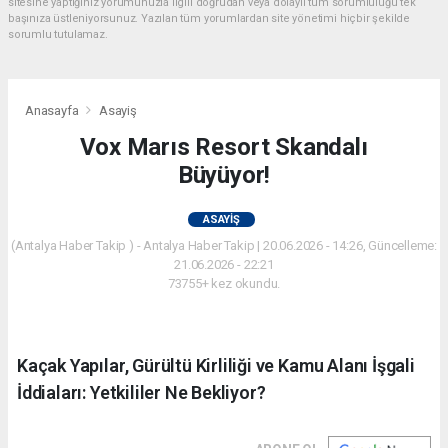
sitesine yaptığınız yorumunuzla ilgili doğrudan veya dolaylı tüm sorumluluğu tek
başınıza üstleniyorsunuz. Yazılan tüm yorumlardan site yönetimi hiçbir şekilde
sorumlu tutulamaz.
Anasayfa
Asayiş
Vox Marıs Resort Skandalı
Büyüyor!
ASAYIŞ
(Antalya Haber Takip ) - Antalya Haber Takip | 20.06.2026 - 14:26, Güncelleme:
21.06.2026 - 22:21
73755+ kez okundu.
Kaçak Yapılar, Gürültü Kirliliği ve Kamu Alanı İşgali
İddiaları: Yetkililer Ne Bekliyor?