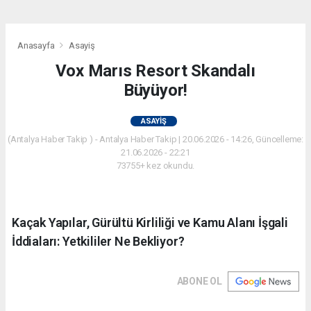
Anasayfa
Asayiş
Vox Marıs Resort Skandalı
Büyüyor!
ASAYIŞ
(Antalya Haber Takip ) - Antalya Haber Takip | 20.06.2026 - 14:26, Güncelleme:
21.06.2026 - 22:21
73755+ kez okundu.
Kaçak Yapılar, Gürültü Kirliliği ve Kamu Alanı İşgali
İddiaları: Yetkililer Ne Bekliyor?
ABONE OL