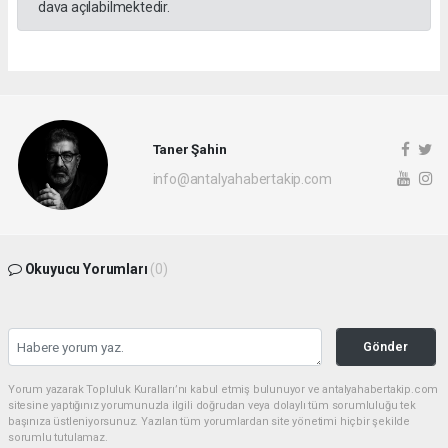
dava açılabilmektedir.
Taner Şahin
info@antalyahabertakip.com
Okuyucu Yorumları
(0)
Gönder
Yorum yazarak Topluluk Kuralları’nı kabul etmiş bulunuyor ve antalyahabertakip.com
sitesine yaptığınız yorumunuzla ilgili doğrudan veya dolaylı tüm sorumluluğu tek
başınıza üstleniyorsunuz. Yazılan tüm yorumlardan site yönetimi hiçbir şekilde
sorumlu tutulamaz.