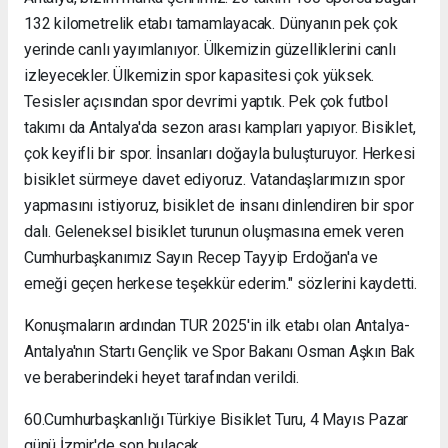
132 kilometrelik etabı tamamlayacak. Dünyanın pek çok
yerinde canlı yayımlanıyor. Ülkemizin güzelliklerini canlı
izleyecekler. Ülkemizin spor kapasitesi çok yüksek.
Tesisler açısından spor devrimi yaptık. Pek çok futbol
takımı da Antalya'da sezon arası kampları yapıyor. Bisiklet,
çok keyifli bir spor. İnsanları doğayla buluşturuyor. Herkesi
bisiklet sürmeye davet ediyoruz. Vatandaşlarımızın spor
yapmasını istiyoruz, bisiklet de insanı dinlendiren bir spor
dalı. Geleneksel bisiklet turunun oluşmasına emek veren
Cumhurbaşkanımız Sayın Recep Tayyip Erdoğan'a ve
emeği geçen herkese teşekkür ederim." sözlerini kaydetti.
Konuşmaların ardından TUR 2025'in ilk etabı olan Antalya-
Antalya'nın Startı Gençlik ve Spor Bakanı Osman Aşkın Bak
ve beraberindeki heyet tarafından verildi.
60.Cumhurbaşkanlığı Türkiye Bisiklet Turu, 4 Mayıs Pazar
günü İzmir'de son bulacak