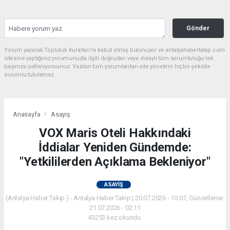
Gönder
Yorum yazarak Topluluk Kuralları’nı kabul etmiş bulunuyor ve antalyahabertakip.com
sitesine yaptığınız yorumunuzla ilgili doğrudan veya dolaylı tüm sorumluluğu tek
başınıza üstleniyorsunuz. Yazılan tüm yorumlardan site yönetimi hiçbir şekilde
sorumlu tutulamaz.
Anasayfa
Asayiş
VOX Maris Oteli Hakkındaki
İddialar Yeniden Gündemde:
"Yetkililerden Açıklama Bekleniyor"
ASAYIŞ
(Antalya Haber Takip ) - Antalya Haber Takip | 20.07.2026 - 10:07, Güncelleme:
21.07.2026 - 02:11
43253 kez okundu.