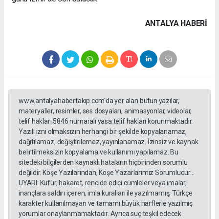
ANTALYA HABERİ
www.antalyahabertakip.com'da yer alan bütün yazılar,
materyaller, resimler, ses dosyaları, animasyonlar, videolar,
telif hakları 5846 numaralı yasa telif hakları korunmaktadır.
Yazılı izni olmaksızın herhangi bir şekilde kopyalanamaz,
dağıtılamaz, değiştirilemez, yayınlanamaz. İzinsiz ve kaynak
belirtilmeksizin kopyalama ve kullanımı yapılamaz. Bu
sitedeki bilgilerden kaynaklı hataların hiçbirinden sorumlu
değildir. Köşe Yazılarından, Köşe Yazarlarımız Sorumludur...
UYARI: Küfür, hakaret, rencide edici cümleler veya imalar,
inançlara saldırı içeren, imla kuralları ile yazılmamış, Türkçe
karakter kullanılmayan ve tamamı büyük harflerle yazılmış
yorumlar onaylanmamaktadır. Ayrıca suç teşkil edecek