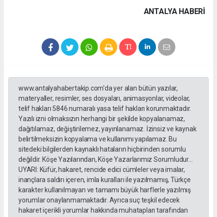
ANTALYA HABERİ
www.antalyahabertakip.com'da yer alan bütün yazılar,
materyaller, resimler, ses dosyaları, animasyonlar, videolar,
telif hakları 5846 numaralı yasa telif hakları korunmaktadır.
Yazılı izni olmaksızın herhangi bir şekilde kopyalanamaz,
dağıtılamaz, değiştirilemez, yayınlanamaz. İzinsiz ve kaynak
belirtilmeksizin kopyalama ve kullanımı yapılamaz. Bu
sitedeki bilgilerden kaynaklı hataların hiçbirinden sorumlu
değildir. Köşe Yazılarından, Köşe Yazarlarımız Sorumludur...
UYARI: Küfür, hakaret, rencide edici cümleler veya imalar,
inançlara saldırı içeren, imla kuralları ile yazılmamış, Türkçe
karakter kullanılmayan ve tamamı büyük harflerle yazılmış
yorumlar onaylanmamaktadır. Ayrıca suç teşkil edecek
hakaret içerikli yorumlar hakkında muhatapları tarafından