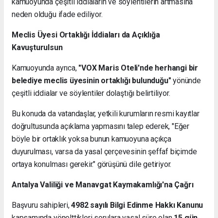
kamuoyunda çeşitli iddiaların ve söylentilerin artmasına
neden olduğu ifade ediliyor.
Meclis Üyesi Ortaklığı İddiaları da Açıklığa
Kavuşturulsun
Kamuoyunda ayrıca,
"VOX Maris Oteli'nde herhangi bir
belediye meclis üyesinin ortaklığı bulunduğu"
yönünde
çeşitli iddialar ve söylentiler dolaştığı belirtiliyor.
Bu konuda da vatandaşlar, yetkili kurumların resmi kayıtlar
doğrultusunda açıklama yapmasını talep ederek, "Eğer
böyle bir ortaklık yoksa bunun kamuoyuna açıkça
duyurulması, varsa da yasal çerçevesinin şeffaf biçimde
ortaya konulması gerekir." görüşünü dile getiriyor.
Antalya Valiliği ve Manavgat Kaymakamlığı'na Çağrı
Başvuru sahipleri,
4982 sayılı Bilgi Edinme Hakkı Kanunu
kapsamında yönelttikleri sorulara yasal süre olan
15 gün