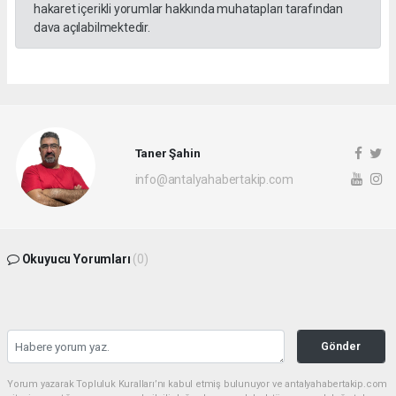
hakaret içerikli yorumlar hakkında muhatapları tarafından
dava açılabilmektedir.
Taner Şahin
info@antalyahabertakip.com
Okuyucu Yorumları
(0)
Gönder
Yorum yazarak Topluluk Kuralları’nı kabul etmiş bulunuyor ve antalyahabertakip.com