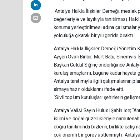
Antalya Halkla İlişkiler Derneği; meslek p
değerleriyle ve layıkıyla tanıtılması, Halk
konuma yerleştirilmesi adına çalışmalar
yolculuğa çıkarak bir yılı geride bıraktı.
Antalya Halkla İlişkiler Derneği Yönetim 
Ayşen Ovalı Binbir, Mert Batu, Sinemyis İş
Başkan Güldal Siğinç önderliğinde Antalya
kuruluş amaçlarını, bugüne kadar hayata geç
Antalya tanıtımıyla ilgili çalışmalarının 
almaya hazır olduklarını ifade etti.
“Sivil toplum kuruluşları şehirlerin gelişme
Antalya Valisi Sayın Hulusi Şahin ise; “Anta
iklimi ve doğal güzellikleriyle namütenahi 
doğru tanıtımında bizlerin, birlikte çalı
çok önemli bir görev üstlenmiştir. Antalya