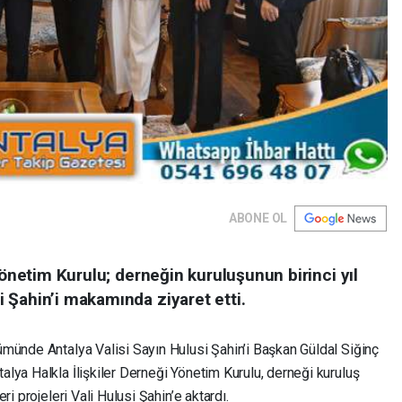
ABONE OL
Yönetim Kurulu; derneğin kuruluşunun birinci yıl
 Şahin’i makamında ziyaret etti.
nümünde Antalya Valisi Sayın Hulusi Şahin’i Başkan Güldal Siğinç
lya Halkla İlişkiler Derneği Yönetim Kurulu, derneği kuruluş
ri projeleri Vali Hulusi Şahin’e aktardı.