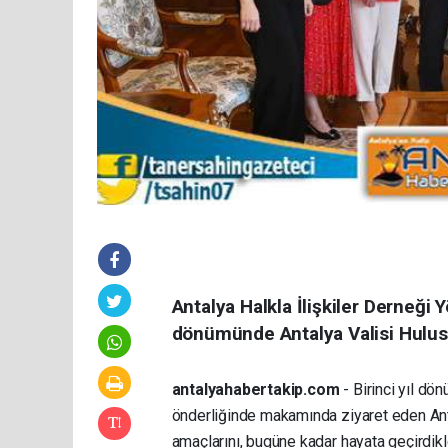
Antalya Halkla İlişkiler Derneği 
dönümünde Antalya Valisi Hulusi
antalyahabertakip.com
- Birinci yıl dö
önderliğinde makamında ziyaret eden Anta
amaçlarını, bugüne kadar hayata geçirdikle