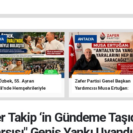
YA
ANTALYA
Özbek, 55. Ayran
Zafer Partisi Genel Başkan
li'nde Hemşehrileriyle
Yardımcısı Musa Ertuğan:
u
"Antalya'da Yangının Yarala
Birlikte Saracağız"
r Takip ‘in Gündeme Taşıd
rşısı" Geniş Yankı Uyandı