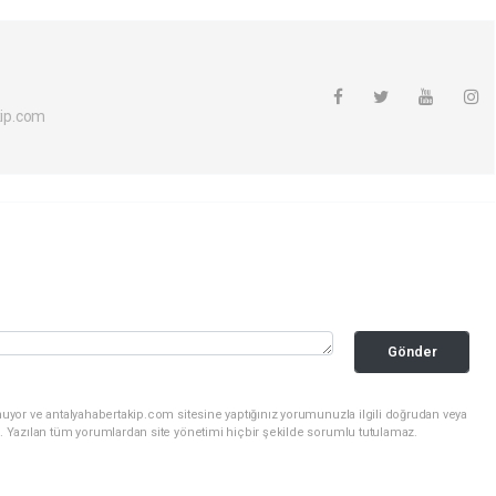
ip.com
Gönder
uyor ve antalyahabertakip.com sitesine yaptığınız yorumunuzla ilgili doğrudan veya
. Yazılan tüm yorumlardan site yönetimi hiçbir şekilde sorumlu tutulamaz.