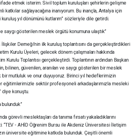
de etmek isterim. Sivil toplum kuruluşları şehirlerin gelişme
li katkılar sağlayacağına inanıyorum. Bu inançla, Antalya için
ci kuruluş yıl dönümünü kutlarım” sözleriyle dile getirdi.
an ve saygı gösterilen meslek örgütü konumuna ulaştık”
 İlişkiler Derneği’nin ilk kuruluş toplantısını da gerçekleştirdikleri
etim Kurulu Üyeleri, gelecek dönem çalışmaları hakkında
im Kurulu Toplantısı gerçekleştirdi. Toplantının ardından Başkan
kin, bilinen, güvenilen, aranılan ve saygı gösterilen bir meslek
ir mutluluk ve onur duyuyoruz. Birinci yıl hedeflerimizin
ler eğitimlerimizle sektör profesyoneli arkadaşlarımızla mesleki
 diye konuştu.
a bulunduk”
da görevli meslektaşları da tanıma fırsatı yakaladıklarını
i: “TEV - AHİD Öğrenim Bursu ile Akdeniz Üniversitesi İletişim
n üniversite eğitimine katkıda bulunduk. Çeşitli önemli