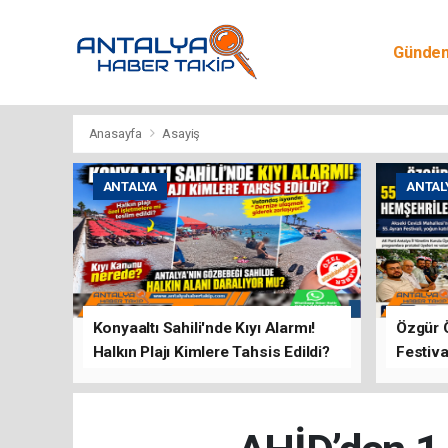
Günde
Egitim
Anasayfa
Asayiş
ANTALYA
ANTAL
Konyaaltı Sahili'nde Kıyı Alarmı!
Özgür 
Halkın Plajı Kimlere Tahsis Edildi?
Festiva
Buluşt