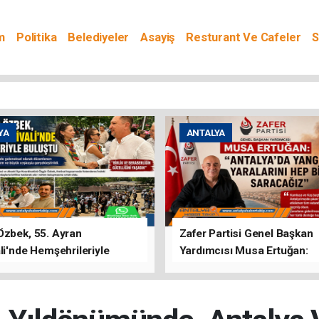
m
Politika
Belediyeler
Asayiş
Resturant Ve Cafeler
S
YA
ANTALYA
Özbek, 55. Ayran
Zafer Partisi Genel Başkan
li'nde Hemşehrileriyle
Yardımcısı Musa Ertuğan:
u
"Antalya'da Yangının Yarala
Birlikte Saracağız"