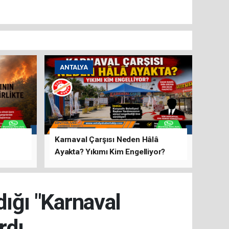
ANTALYA
Karnaval Çarşısı Neden Hâlâ
Ayakta? Yıkımı Kim Engelliyor?
rını Hep
ığı "Karnaval
rdı