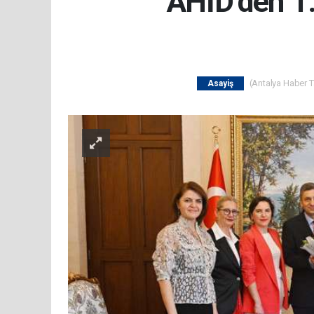
AHİD’den 1.
(Antalya Haber Ta
Asayiş