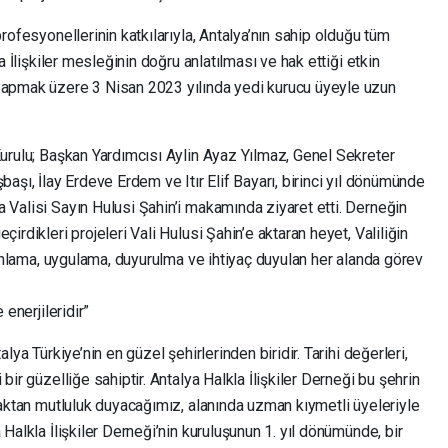
rofesyonellerinin katkılarıyla, Antalya’nın sahip olduğu tüm
la İlişkiler mesleğinin doğru anlatılması ve hak ettiği etkin
 yapmak üzere 3 Nisan 2023 yılında yedi kurucu üyeyle uzun
Kurulu; Başkan Yardımcısı Aylin Ayaz Yılmaz, Genel Sekreter
başı, İlay Erdeve Erdem ve Itır Elif Bayarı, birinci yıl dönümünde
 Valisi Sayın Hulusi Şahin’i makamında ziyaret etti. Derneğin
irdikleri projeleri Vali Hulusi Şahin’e aktaran heyet, Valiliğin
planlama, uygulama, duyurulma ve ihtiyaç duyulan her alanda görev
 enerjileridir”
lya Türkiye’nin en güzel şehirlerinden biridir. Tarihi değerleri,
bir güzelliğe sahiptir. Antalya Halkla İlişkiler Derneği bu şehrin
şmaktan mutluluk duyacağımız, alanında uzman kıymetli üyeleriyle
 Halkla İlişkiler Derneği’nin kuruluşunun 1. yıl dönümünde, bir