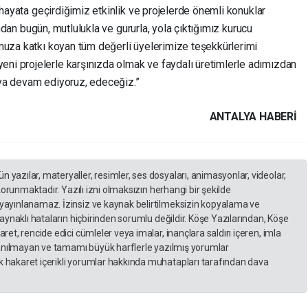
 hayata geçirdiğimiz etkinlik ve projelerde önemli konuklar
dından bugün, mutlulukla ve gururla, yola çıktığımız kurucu
muza katkı koyan tüm değerli üyelerimize teşekkürlerimi
i projelerle karşınızda olmak ve faydalı üretimlerle adımızdan
aya devam ediyoruz, edeceğiz.”
ANTALYA HABERİ
yazılar, materyaller, resimler, ses dosyaları, animasyonlar, videolar,
 korunmaktadır. Yazılı izni olmaksızın herhangi bir şekilde
yayınlanamaz. İzinsiz ve kaynak belirtilmeksizin kopyalama ve
kaynaklı hataların hiçbirinden sorumlu değildir. Köşe Yazılarından, Köşe
et, rencide edici cümleler veya imalar, inançlara saldırı içeren, imla
llanılmayan ve tamamı büyük harflerle yazılmış yorumlar
 hakaret içerikli yorumlar hakkında muhatapları tarafından dava