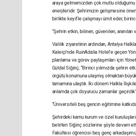
araya gelmemizden çok mutlu olduğumu ifa
enerjileridir. Şehrimizin gelişmesine önem
birlikte keyifle çalışmayı ümit eder, birin
“Şehrin etkin, bilinen, güvenilen, aranıl
Valilik ziyaretinin ardından, Antalya Halkla
Kaleiçi’nde RuinAdalia Hotel’e geçen Yön
planlama ve görev paylaşımları için Yönet
Güldal Siğinç; “Birinci yılımızda şehrin et
örgütü konumuna ulaşmış olmaktan büyük b
tamamına ulaştık. İki dönem Halkla İlişki
anlamda çok doyurucu zamanlar geçirdik”
“Üniversiteli beş gencin eğitimine katkıd
Şehirdeki kamu kurum ve özel kuruluşların
belirten Siğinç sözlerine şöyle devam ett
Fakültesi öğrencisi beş genç arkadaşımızı