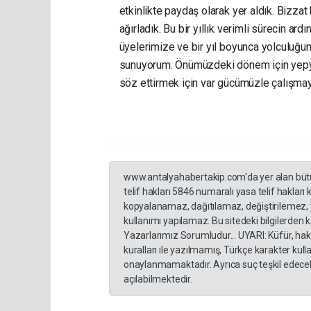
etkinlikte paydaş olarak yer aldık. Bizzat
ağırladık. Bu bir yıllık verimli sürecin ar
üyelerimize ve bir yıl boyunca yolculuğu
sunuyorum. Önümüzdeki dönem için yepyen
söz ettirmek için var gücümüzle çalışm
www.antalyahabertakip.com'da yer alan bütün 
telif hakları 5846 numaralı yasa telif hakları
kopyalanamaz, dağıtılamaz, değiştirilemez, 
kullanımı yapılamaz. Bu sitedeki bilgilerden 
Yazarlarımız Sorumludur... UYARI: Küfür, hakar
kuralları ile yazılmamış, Türkçe karakter ku
onaylanmamaktadır. Ayrıca suç teşkil edecek
açılabilmektedir.