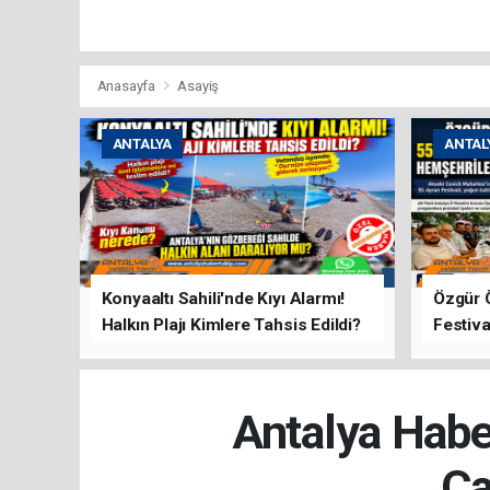
Anasayfa
Asayiş
ANTALYA
ANTAL
Konyaaltı Sahili'nde Kıyı Alarmı!
Özgür 
Halkın Plajı Kimlere Tahsis Edildi?
Festiva
Buluşt
Antalya Habe
Ça