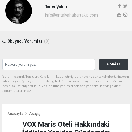
Taner Şahin
info@antalyahabertakip.com
Okuyucu Yorumları
(0)
Gönder
Yorum yazarak Topluluk Kuralları’nı kabul etmiş bulunuyor ve antalyahabertakip.com
sitesine yaptığınız yorumunuzla ilgili doğrudan veya dolaylı tüm sorumluluğu tek
başınıza üstleniyorsunuz. Yazılan tüm yorumlardan site yönetimi hiçbir şekilde
sorumlu tutulamaz.
Anasayfa
Asayiş
VOX Maris Oteli Hakkındaki