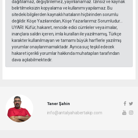
dağıtılamaz, değiştirilemez, yayınlanamaz. İzinsiz ve kaynak
belirtilmeksizin kopyalama ve kullanımı yapılamaz. Bu
sitedeki bilgilerden kaynaklı hataların hiçbirinden sorumlu
değildir. Köşe Yazılarından, Köşe Yazarlarımız Sorumludur...
UYARI: Küfür, hakaret, rencide edici cümleler veya imalar,
inançlara saldırı içeren, imla kuralları ile yazılmamış, Türkçe
karakter kullanılmayan ve tamamı büyük harflerle yazılmış
yorumlar onaylanmamaktadır. Ayrıca suç teşkil edecek
hakaret içerikli yorumlar hakkında muhatapları tarafından
dava açılabilmektedir.
Taner Şahin
info@antalyahabertakip.com