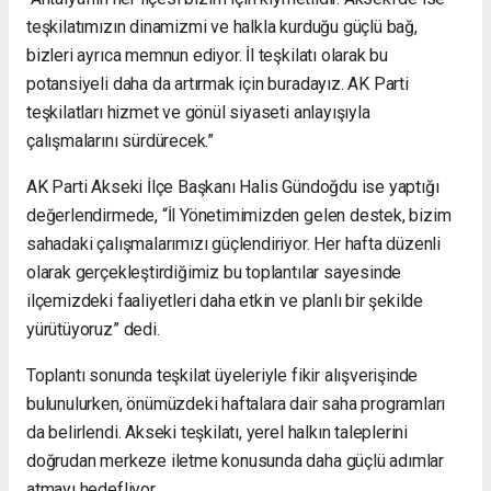
teşkilatımızın dinamizmi ve halkla kurduğu güçlü bağ,
bizleri ayrıca memnun ediyor. İl teşkilatı olarak bu
potansiyeli daha da artırmak için buradayız. AK Parti
teşkilatları hizmet ve gönül siyaseti anlayışıyla
çalışmalarını sürdürecek.”
AK Parti Akseki İlçe Başkanı Halis Gündoğdu ise yaptığı
değerlendirmede, “İl Yönetimimizden gelen destek, bizim
sahadaki çalışmalarımızı güçlendiriyor. Her hafta düzenli
olarak gerçekleştirdiğimiz bu toplantılar sayesinde
ilçemizdeki faaliyetleri daha etkin ve planlı bir şekilde
yürütüyoruz” dedi.
Toplantı sonunda teşkilat üyeleriyle fikir alışverişinde
bulunulurken, önümüzdeki haftalara dair saha programları
da belirlendi. Akseki teşkilatı, yerel halkın taleplerini
doğrudan merkeze iletme konusunda daha güçlü adımlar
atmayı hedefliyor.