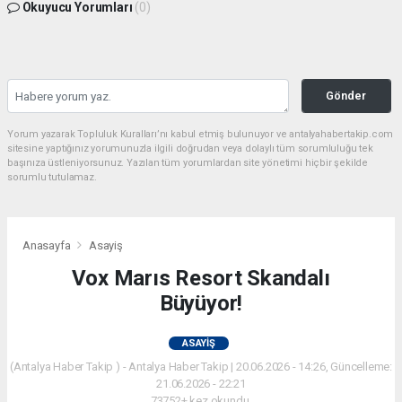
Okuyucu Yorumları
(0)
Gönder
Yorum yazarak Topluluk Kuralları’nı kabul etmiş bulunuyor ve antalyahabertakip.com
sitesine yaptığınız yorumunuzla ilgili doğrudan veya dolaylı tüm sorumluluğu tek
başınıza üstleniyorsunuz. Yazılan tüm yorumlardan site yönetimi hiçbir şekilde
sorumlu tutulamaz.
Anasayfa
Asayiş
Vox Marıs Resort Skandalı
Büyüyor!
ASAYIŞ
(Antalya Haber Takip ) - Antalya Haber Takip | 20.06.2026 - 14:26, Güncelleme:
21.06.2026 - 22:21
73752+ kez okundu.