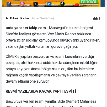
Erkek
|
Kadın
(Haberi Sesli Oku)
antalyahabertakip.com -
Manavgat'ın turizm bölgesi
Side'de faaliyet gösteren Vox Maris Resort hakkında
ortaya atılan iddialar kamuoyunda büyük yankı uyandırırken,
vatandaşlar yetkili kurumları göreve çağırıyor.
CİMER'e yapılan başvurular ve resmî kurumların verdiği
cevaplar, otel hakkında ciddi hukuki süreçlerin işletildiğini
ortaya koyuyor. Ancak bölge sakinleri, tüm bu işlemlere
rağmen kaçak yapılaşmanın ve çevreye verilen zararların
devam ettiğini öne sürüyor.
RESMİ YAZILARDA KAÇAK YAPI TESPİTİ
Başvuruya verilen resmi yanıtta, Side (Kemer) Mahallesi