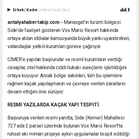
Erkek
|
Kadın
(Haberi Sesli Oku)
antalyahabertakip.com -
Manavgat'ın turizm bölgesi
Side'de faaliyet gösteren Vox Maris Resort hakkında
ortaya atılan iddialar kamuoyunda büyük yankı uyandırırken,
vatandaşlar yetkili kurumları göreve çağırıyor.
CİMER'e yapılan başvurular ve resmî kurumların verdiği
cevaplar, otel hakkında ciddi hukuki süreçlerin işletildiğini
ortaya koyuyor. Ancak bölge sakinleri, tüm bu işlemlere
rağmen kaçak yapılaşmanın ve çevreye verilen zararların
devam ettiğini öne sürüyor.
RESMİ YAZILARDA KAÇAK YAPI TESPİTİ
Başvuruya verilen resmi yanıtta, Side (Kemer) Mahallesi
727 ada 2 parsel üzerinde bulunan Vox Maris Resort'ta
ruhsat eki mimari projeye aykırı uygulamalar tespit edildiği