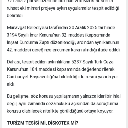
727 ada 2 parsel üzerinde bulunan Vox Maris Resort'ta
ruhsat eki mimari projeye aykırı uygulamalar tespit edildiği
belirtildi.
Manavgat Belediyesi tarafından 30 Aralık 2025 tarihinde
3194 Sayılı İmar Kanunu'nun 32. maddesi kapsamında
İnşaat Durdurma Zaptı düzenlendiği, ardından aynı kanunun
42. maddesi gereğince encümen kararı alındığı ifade edildi.
Dahası, tespit edilen aykırılıkların 5237 Sayılı Türk Ceza
Kanunu'nun 184. maddesi kapsamında değerlendirilerek
Cumhuriyet Başsavcılığı'na bildirildiği de resmi yazıda yer
aldı.
Bu gelişme, söz konusu yapılaşmanın yalnızca idari bir ihlal
değil, aynı zamanda ceza hukuku açısından da soruşturma
konusu olabilecek nitelikte görüldüğünü ortaya koyuyor.
TURİZM TESİSİ Mİ, DİSKOTEK Mİ?