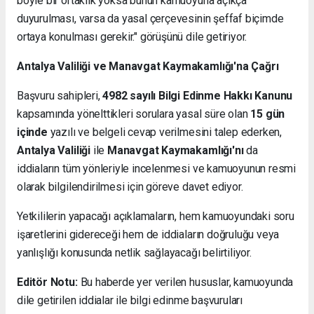
böyle bir ortaklık yoksa bunun kamuoyuna açıkça
duyurulması, varsa da yasal çerçevesinin şeffaf biçimde
ortaya konulması gerekir." görüşünü dile getiriyor.
Antalya Valiliği ve Manavgat Kaymakamlığı'na Çağrı
Başvuru sahipleri,
4982 sayılı Bilgi Edinme Hakkı Kanunu
kapsamında yönelttikleri sorulara yasal süre olan
15 gün
içinde
yazılı ve belgeli cevap verilmesini talep ederken,
Antalya Valiliği
ile
Manavgat Kaymakamlığı'nı
da
iddiaların tüm yönleriyle incelenmesi ve kamuoyunun resmi
olarak bilgilendirilmesi için göreve davet ediyor.
Yetkililerin yapacağı açıklamaların, hem kamuoyundaki soru
işaretlerini gidereceği hem de iddiaların doğruluğu veya
yanlışlığı konusunda netlik sağlayacağı belirtiliyor.
Editör Notu:
Bu haberde yer verilen hususlar, kamuoyunda
dile getirilen iddialar ile bilgi edinme başvuruları