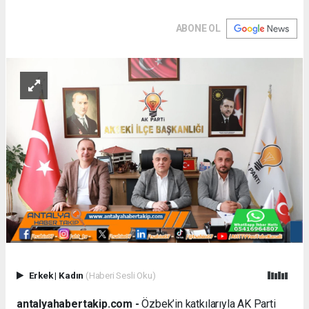
ABONE OL
Erkek
|
Kadın
(Haberi Sesli Oku)
antalyahabertakip.com -
Özbek’in katkılarıyla AK Parti