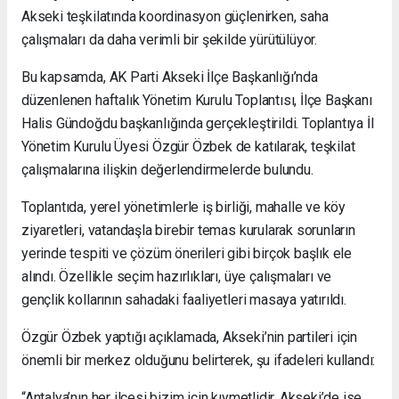
Akseki teşkilatında koordinasyon güçlenirken, saha
çalışmaları da daha verimli bir şekilde yürütülüyor.
Bu kapsamda, AK Parti Akseki İlçe Başkanlığı’nda
düzenlenen haftalık Yönetim Kurulu Toplantısı, İlçe Başkanı
Halis Gündoğdu başkanlığında gerçekleştirildi. Toplantıya İl
Yönetim Kurulu Üyesi Özgür Özbek de katılarak, teşkilat
çalışmalarına ilişkin değerlendirmelerde bulundu.
Toplantıda, yerel yönetimlerle iş birliği, mahalle ve köy
ziyaretleri, vatandaşla birebir temas kurularak sorunların
yerinde tespiti ve çözüm önerileri gibi birçok başlık ele
alındı. Özellikle seçim hazırlıkları, üye çalışmaları ve
gençlik kollarının sahadaki faaliyetleri masaya yatırıldı.
Özgür Özbek yaptığı açıklamada, Akseki’nin partileri için
önemli bir merkez olduğunu belirterek, şu ifadeleri kullandı:
“Antalya’nın her ilçesi bizim için kıymetlidir. Akseki’de ise