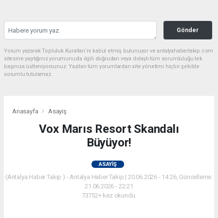
Gönder
Yorum yazarak Topluluk Kuralları’nı kabul etmiş bulunuyor ve antalyahabertakip.com
sitesine yaptığınız yorumunuzla ilgili doğrudan veya dolaylı tüm sorumluluğu tek
başınıza üstleniyorsunuz. Yazılan tüm yorumlardan site yönetimi hiçbir şekilde
sorumlu tutulamaz.
Anasayfa
Asayiş
Vox Marıs Resort Skandalı
Büyüyor!
ASAYIŞ
(Antalya Haber Takip ) - Antalya Haber Takip | 20.06.2026 - 14:26, Güncelleme:
21.06.2026 - 22:21
73752+ kez okundu.