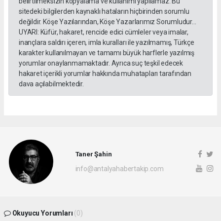
belirtilmeksizin kopyalama ve kullanımı yapılamaz. Bu
sitedeki bilgilerden kaynaklı hataların hiçbirinden sorumlu
değildir. Köşe Yazılarından, Köşe Yazarlarımız Sorumludur...
UYARI: Küfür, hakaret, rencide edici cümleler veya imalar,
inançlara saldırı içeren, imla kuralları ile yazılmamış, Türkçe
karakter kullanılmayan ve tamamı büyük harflerle yazılmış
yorumlar onaylanmamaktadır. Ayrıca suç teşkil edecek
hakaret içerikli yorumlar hakkında muhatapları tarafından
dava açılabilmektedir.
Taner Şahin
info@antalyahabertakip.com
Okuyucu Yorumları
(0)