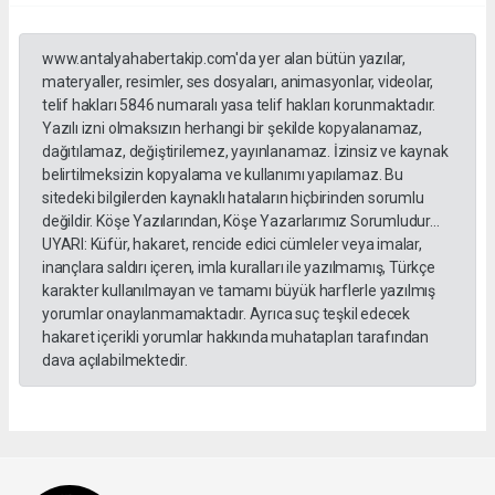
www.antalyahabertakip.com'da yer alan bütün yazılar,
materyaller, resimler, ses dosyaları, animasyonlar, videolar,
telif hakları 5846 numaralı yasa telif hakları korunmaktadır.
Yazılı izni olmaksızın herhangi bir şekilde kopyalanamaz,
dağıtılamaz, değiştirilemez, yayınlanamaz. İzinsiz ve kaynak
belirtilmeksizin kopyalama ve kullanımı yapılamaz. Bu
sitedeki bilgilerden kaynaklı hataların hiçbirinden sorumlu
değildir. Köşe Yazılarından, Köşe Yazarlarımız Sorumludur...
UYARI: Küfür, hakaret, rencide edici cümleler veya imalar,
inançlara saldırı içeren, imla kuralları ile yazılmamış, Türkçe
karakter kullanılmayan ve tamamı büyük harflerle yazılmış
yorumlar onaylanmamaktadır. Ayrıca suç teşkil edecek
hakaret içerikli yorumlar hakkında muhatapları tarafından
dava açılabilmektedir.