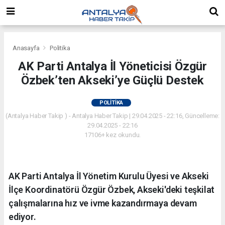
Anasayfa
Politika
AK Parti Antalya İl Yöneticisi Özgür
Özbek’ten Akseki’ye Güçlü Destek
POLITIKA
(Antalya Haber Takip ) - Antalya Haber Takip | 29.04.2025 - 22:16, Güncelleme:
29.04.2025 - 22:16
17106+ kez okundu.
AK Parti Antalya İl Yönetim Kurulu Üyesi ve Akseki
İlçe Koordinatörü Özgür Özbek, Akseki'deki teşkilat
çalışmalarına hız ve ivme kazandırmaya devam
ediyor.