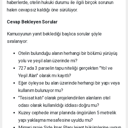
haberlerde, otelin hukuki durumu ile ilgili birçok sorunun
halen cevapsız kaldığı öne sürülüyor.
Cevap Bekleyen Sorular
Kamuoyunun yanıt beklediği başlıca sorular şöyle
sıralanıyor:
Otelin bulunduğu alanın herhangi bir bölümü yürüyüş
yolu ve yeşil alan üzerinde mi?
727 ada 3 parselin tapu niteliği gerçekten "Yol ve
Yeşil Alan" olarak mı kayıtlı?
Eğer öyleyse bu alan üzerinde herhangi bir yapı veya
kullanım bulunuyor mu?
"Tesisat katı" olarak projelendirilen alanların otel
odası olarak kullanıldığı iddiası doğru mu?
Kuzey cephede imar planında öngörülen 5 metrelik
yapı yaklaşma mesafesine uyuldu mu?
Mimari proje Side İmar Planı lejant hükümlerine uygun