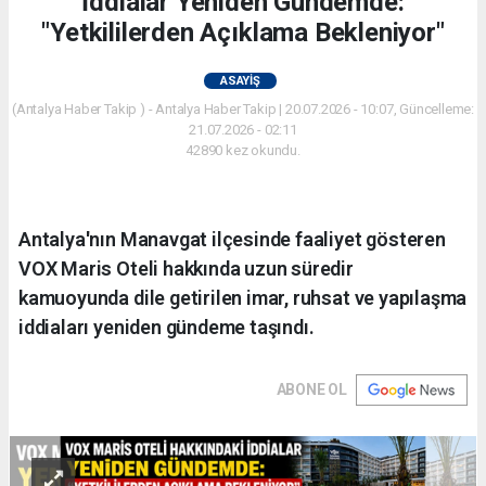
İddialar Yeniden Gündemde:
"Yetkililerden Açıklama Bekleniyor"
ASAYIŞ
(Antalya Haber Takip ) - Antalya Haber Takip | 20.07.2026 - 10:07, Güncelleme:
21.07.2026 - 02:11
42890 kez okundu.
Antalya'nın Manavgat ilçesinde faaliyet gösteren
VOX Maris Oteli hakkında uzun süredir
kamuoyunda dile getirilen imar, ruhsat ve yapılaşma
iddiaları yeniden gündeme taşındı.
ABONE OL