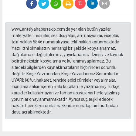
www.antalyahabertakip.com'da yer alan bütün yazılar,
materyaller, resimler, ses dosyaları, animasyonlar, videolar,
telif hakları 5846 numaralı yasa telif hakları korunmaktadır.
Yazılı izni olmaksızın herhangi bir şekilde kopyalanamaz,
dağıtılamaz, değiştirilemez, yayınlanamaz. İzinsiz ve kaynak
belirtilmeksizin kopyalama ve kullanımı yapılamaz. Bu
sitedeki bilgilerden kaynaklı hataların hiçbirinden sorumlu
değildir. Köşe Yazılarından, Köşe Yazarlarımız Sorumludur...
UYARI: Küfür, hakaret, rencide edici cümleler veya imalar,
inançlara saldırı içeren, imla kuralları ile yazılmamış, Türkçe
karakter kullanılmayan ve tamamı büyük harflerle yazılmış
yorumlar onaylanmamaktadır. Ayrıca suç teşkil edecek
hakaret içerikli yorumlar hakkında muhatapları tarafından
dava açılabilmektedir.