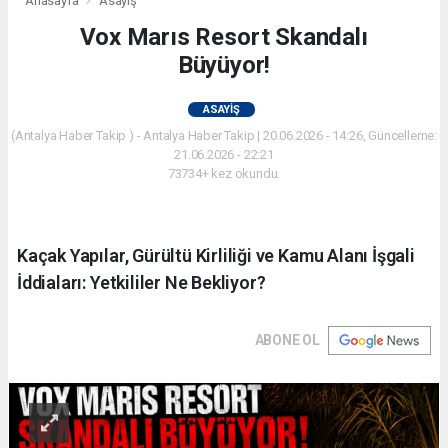
Anasayfa
Asayiş
Vox Marıs Resort Skandalı
Büyüyor!
ASAYIŞ
(Antalya Haber Takip ) - Antalya Haber Takip | 20.06.2026 - 14:26, Güncelleme:
21.06.2026 - 22:21
73734+ kez okundu.
Kaçak Yapılar, Gürültü Kirliliği ve Kamu Alanı İşgali
İddiaları: Yetkililer Ne Bekliyor?
ABONE OL