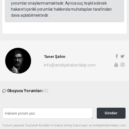
yorumlar onaylanmamaktadır. Ayrıca suç teşkil edecek
hakaret içerikli yorumlar hakkında muhatapları tarafından
dava açılabilmektedir.
Taner Şahin
info@antalyahabertakip.com
Okuyucu Yorumları
(0)
Gönder
Yorum yazarak Topluluk Kuralları’nı kabul etmiş bulunuyor ve antalyahabertakip.com