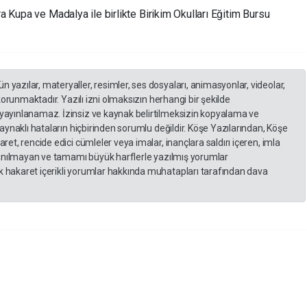
 Kupa ve Madalya ile birlikte Birikim Okulları Eğitim Bursu
yazılar, materyaller, resimler, ses dosyaları, animasyonlar, videolar,
 korunmaktadır. Yazılı izni olmaksızın herhangi bir şekilde
yayınlanamaz. İzinsiz ve kaynak belirtilmeksizin kopyalama ve
kaynaklı hataların hiçbirinden sorumlu değildir. Köşe Yazılarından, Köşe
et, rencide edici cümleler veya imalar, inançlara saldırı içeren, imla
llanılmayan ve tamamı büyük harflerle yazılmış yorumlar
 hakaret içerikli yorumlar hakkında muhatapları tarafından dava