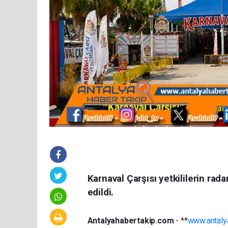
Karnaval Çarşısı yetkililerin rada
edildi.
Antalyahabertakip.com
- **
www.antaly