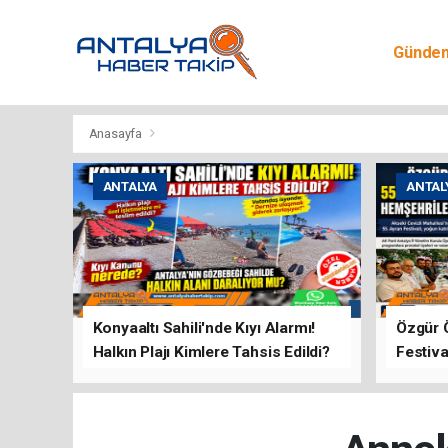
Günde
Egitim
Anasayfa
ANTALYA
ANTAL
Konyaaltı Sahili'nde Kıyı Alarmı!
Özgür 
Halkın Plajı Kimlere Tahsis Edildi?
Festiva
Buluşt