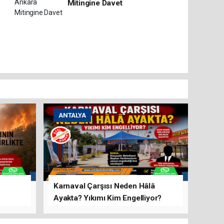
Mitingine Davet
ANTALYA
Karnaval Çarşısı Neden Hâlâ
Ayakta? Yıkımı Kim Engelliyor?
rını Hep