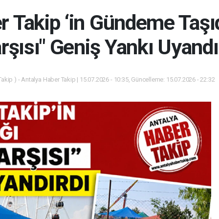
r Takip ‘in Gündeme Taşıd
rşısı" Geniş Yankı Uyandı
akip ) - Antalya Haber Takip | 15.07.2026 - 10:35, Güncelleme: 15.07.2026 - 22:32