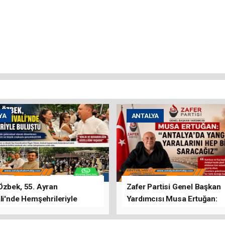
YA
ANTALYA
Özbek, 55. Ayran
Zafer Partisi Genel Başkan
li'nde Hemşehrileriyle
Yardımcısı Musa Ertuğan:
u
"Antalya'da Yangının Yarala
Birlikte Saracağız"