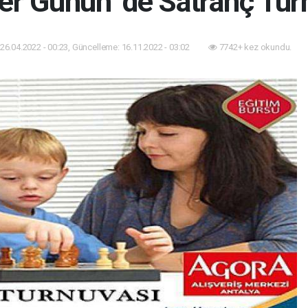
er Günün ’de Satranç Tur
26.04.2022 - 00:23, Güncelleme: 16.11.2022 - 03:02
7742+ kez okundu.