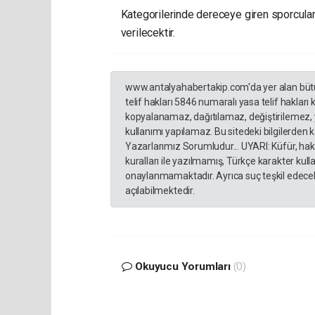
Kategorilerinde dereceye giren sporculara
verilecektir.
www.antalyahabertakip.com'da yer alan bütün 
telif hakları 5846 numaralı yasa telif hakları
kopyalanamaz, dağıtılamaz, değiştirilemez, 
kullanımı yapılamaz. Bu sitedeki bilgilerden 
Yazarlarımız Sorumludur... UYARI: Küfür, hakar
kuralları ile yazılmamış, Türkçe karakter ku
onaylanmamaktadır. Ayrıca suç teşkil edecek
açılabilmektedir.
Okuyucu Yorumları
(0)