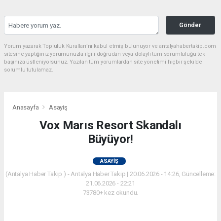
Gönder
Yorum yazarak Topluluk Kuralları’nı kabul etmiş bulunuyor ve antalyahabertakip.com
sitesine yaptığınız yorumunuzla ilgili doğrudan veya dolaylı tüm sorumluluğu tek
başınıza üstleniyorsunuz. Yazılan tüm yorumlardan site yönetimi hiçbir şekilde
sorumlu tutulamaz.
Anasayfa
Asayiş
Vox Marıs Resort Skandalı
Büyüyor!
ASAYIŞ
(Antalya Haber Takip ) - Antalya Haber Takip | 20.06.2026 - 14:26, Güncelleme:
21.06.2026 - 22:21
73780+ kez okundu.