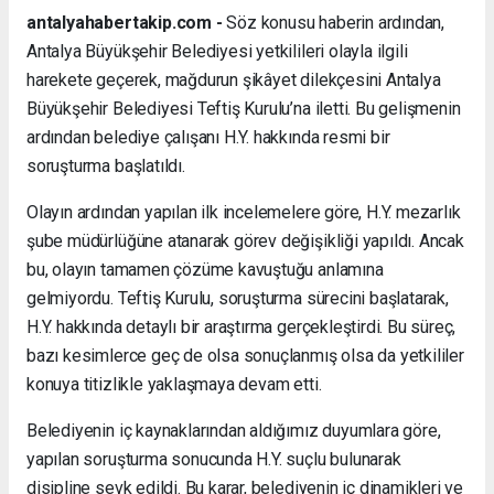
antalyahabertakip.com -
Söz konusu haberin ardından,
Antalya Büyükşehir Belediyesi yetkilileri olayla ilgili
harekete geçerek, mağdurun şikâyet dilekçesini Antalya
Büyükşehir Belediyesi Teftiş Kurulu’na iletti. Bu gelişmenin
ardından belediye çalışanı H.Y. hakkında resmi bir
soruşturma başlatıldı.
Olayın ardından yapılan ilk incelemelere göre, H.Y. mezarlık
şube müdürlüğüne atanarak görev değişikliği yapıldı. Ancak
bu, olayın tamamen çözüme kavuştuğu anlamına
gelmiyordu. Teftiş Kurulu, soruşturma sürecini başlatarak,
H.Y. hakkında detaylı bir araştırma gerçekleştirdi. Bu süreç,
bazı kesimlerce geç de olsa sonuçlanmış olsa da yetkililer
konuya titizlikle yaklaşmaya devam etti.
Belediyenin iç kaynaklarından aldığımız duyumlara göre,
yapılan soruşturma sonucunda H.Y. suçlu bulunarak
disipline sevk edildi. Bu karar, belediyenin iç dinamikleri ve