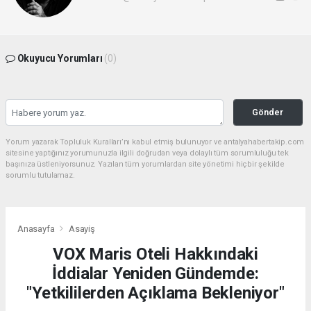
Okuyucu Yorumları
(0)
Gönder
Yorum yazarak Topluluk Kuralları’nı kabul etmiş bulunuyor ve antalyahabertakip.com
sitesine yaptığınız yorumunuzla ilgili doğrudan veya dolaylı tüm sorumluluğu tek
başınıza üstleniyorsunuz. Yazılan tüm yorumlardan site yönetimi hiçbir şekilde
sorumlu tutulamaz.
Anasayfa
Asayiş
VOX Maris Oteli Hakkındaki
İddialar Yeniden Gündemde:
"Yetkililerden Açıklama Bekleniyor"