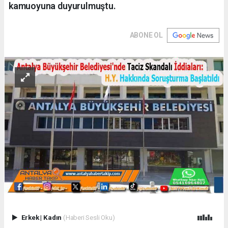
kamuoyuna duyurulmuştu.
ABONE OL
Erkek
|
Kadın
(Haberi Sesli Oku)