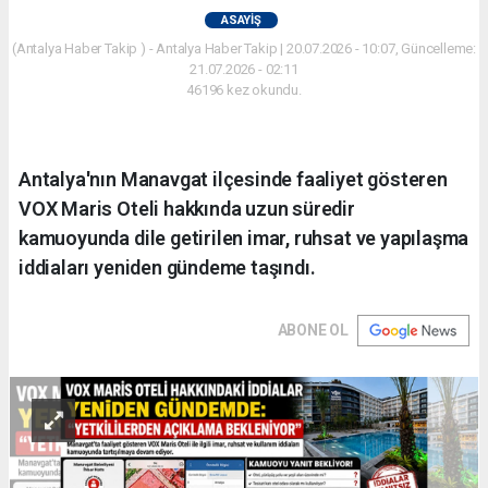
ASAYIŞ
(Antalya Haber Takip ) - Antalya Haber Takip | 20.07.2026 - 10:07, Güncelleme:
21.07.2026 - 02:11
46196 kez okundu.
Antalya'nın Manavgat ilçesinde faaliyet gösteren
VOX Maris Oteli hakkında uzun süredir
kamuoyunda dile getirilen imar, ruhsat ve yapılaşma
iddiaları yeniden gündeme taşındı.
ABONE OL