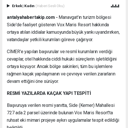
Erkek
|
Kadın
(Haberi Sesli Oku)
antalyahabertakip.com -
Manavgat'ın turizm bölgesi
Side'de faaliyet gösteren Vox Maris Resort hakkında
ortaya atılan iddialar kamuoyunda büyük yankı uyandırırken,
vatandaşlar yetkili kurumları göreve çağırıyor.
CİMER'e yapılan başvurular ve resmî kurumların verdiği
cevaplar, otel hakkında ciddi hukuki süreçlerin işletildiğini
ortaya koyuyor. Ancak bölge sakinleri, tüm bu işlemlere
rağmen kaçak yapılaşmanın ve çevreye verilen zararların
devam ettiğini öne sürüyor.
RESMİ YAZILARDA KAÇAK YAPI TESPİTİ
Başvuruya verilen resmi yanıtta, Side (Kemer) Mahallesi
727 ada 2 parsel üzerinde bulunan Vox Maris Resort'ta
ruhsat eki mimari projeye aykırı uygulamalar tespit edildiği
belirtildi.