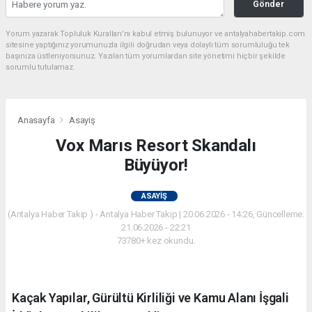
Gönder
Yorum yazarak Topluluk Kuralları’nı kabul etmiş bulunuyor ve antalyahabertakip.com
sitesine yaptığınız yorumunuzla ilgili doğrudan veya dolaylı tüm sorumluluğu tek
başınıza üstleniyorsunuz. Yazılan tüm yorumlardan site yönetimi hiçbir şekilde
sorumlu tutulamaz.
Anasayfa
Asayiş
Vox Marıs Resort Skandalı
Büyüyor!
ASAYIŞ
(Antalya Haber Takip ) - Antalya Haber Takip | 20.06.2026 - 14:26, Güncelleme:
21.06.2026 - 22:21
73780+ kez okundu.
Kaçak Yapılar, Gürültü Kirliliği ve Kamu Alanı İşgali