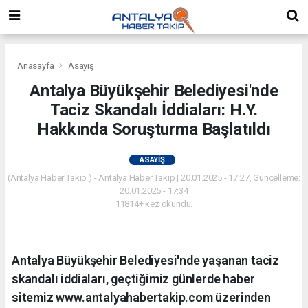
Anasayfa
Asayiş
Antalya Büyükşehir Belediyesi'nde
Taciz Skandalı İddiaları: H.Y.
Hakkında Soruşturma Başlatıldı
ASAYIŞ
(Antalya Haber Takip ) - Antalya Haber Takip | 20.01.2025 - 17:27, Güncelleme:
20.01.2025 - 17:34
11814+ kez okundu.
Antalya Büyükşehir Belediyesi'nde yaşanan taciz
skandalı iddiaları, geçtiğimiz günlerde haber
sitemiz www.antalyahabertakip.com üzerinden