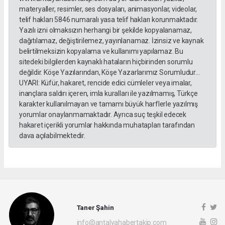
materyaller, resimler, ses dosyaları, animasyonlar, videolar,
telif hakları 5846 numaralı yasa telif hakları korunmaktadır.
Yazılı izni olmaksızın herhangi bir şekilde kopyalanamaz,
dağıtılamaz, değiştirilemez, yayınlanamaz. İzinsiz ve kaynak
belirtilmeksizin kopyalama ve kullanımı yapılamaz. Bu
sitedeki bilgilerden kaynaklı hataların hiçbirinden sorumlu
değildir. Köşe Yazılarından, Köşe Yazarlarımız Sorumludur...
UYARI: Küfür, hakaret, rencide edici cümleler veya imalar,
inançlara saldırı içeren, imla kuralları ile yazılmamış, Türkçe
karakter kullanılmayan ve tamamı büyük harflerle yazılmış
yorumlar onaylanmamaktadır. Ayrıca suç teşkil edecek
hakaret içerikli yorumlar hakkında muhatapları tarafından
dava açılabilmektedir.
Taner Şahin
info@antalyahabertakip.com