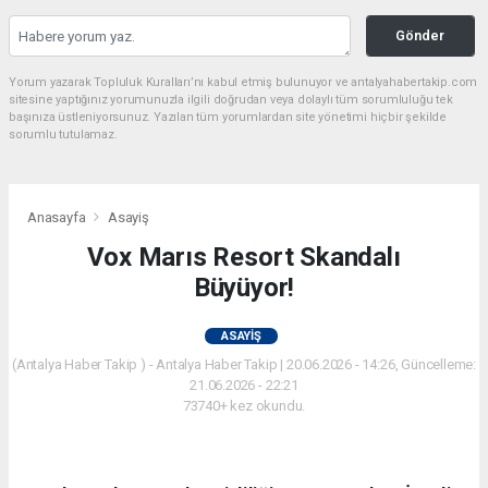
Gönder
Yorum yazarak Topluluk Kuralları’nı kabul etmiş bulunuyor ve antalyahabertakip.com
sitesine yaptığınız yorumunuzla ilgili doğrudan veya dolaylı tüm sorumluluğu tek
başınıza üstleniyorsunuz. Yazılan tüm yorumlardan site yönetimi hiçbir şekilde
sorumlu tutulamaz.
Anasayfa
Asayiş
Vox Marıs Resort Skandalı
Büyüyor!
ASAYIŞ
(Antalya Haber Takip ) - Antalya Haber Takip | 20.06.2026 - 14:26, Güncelleme:
21.06.2026 - 22:21
73740+ kez okundu.