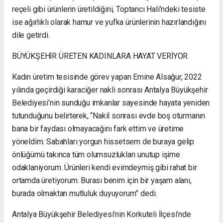
reçeli gibi ürünlerin üretildiğini, Toptancı Hali’ndeki tesiste
ise ağırlıklı olarak hamur ve yufka ürünlerinin hazırlandığını
dile getirdi.
BÜYÜKŞEHİR ÜRETEN KADINLARA HAYAT VERİYOR
Kadın üretim tesisinde görev yapan Emine Alsağur, 2022
yılında geçirdiği karaciğer nakli sonrası Antalya Büyükşehir
Belediyesi’nin sunduğu imkanlar sayesinde hayata yeniden
tutunduğunu belirterek, “Nakil sonrası evde boş oturmanın
bana bir faydası olmayacağını fark ettim ve üretime
yöneldim. Sabahları yorgun hissetsem de buraya gelip
önlüğümü takınca tüm olumsuzlukları unutup işime
odaklanıyorum. Ürünleri kendi evimdeymiş gibi rahat bir
ortamda üretiyorum. Burası benim için bir yaşam alanı,
burada olmaktan mutluluk duyuyorum” dedi.
Antalya Büyükşehir Belediyesi’nin Korkuteli İlçesi’nde