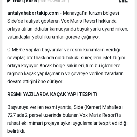
Erkek
|
Kadın
(Haberi Sesli Oku)
antalyahabertakip.com -
Manavgat'ın turizm bölgesi
Side'de faaliyet gösteren Vox Maris Resort hakkında
ortaya atılan iddialar kamuoyunda büyük yankı uyandırırken,
vatandaşlar yetkili kurumları göreve çağırıyor.
CİMER'e yapılan başvurular ve resmî kurumların verdiği
cevaplar, otel hakkında ciddi hukuki süreçlerin işletildiğini
ortaya koyuyor. Ancak bölge sakinleri, tüm bu işlemlere
rağmen kaçak yapılaşmanın ve çevreye verilen zararların
devam ettiğini öne sürüyor.
RESMİ YAZILARDA KAÇAK YAPI TESPİTİ
Başvuruya verilen resmi yanıtta, Side (Kemer) Mahallesi
727 ada 2 parsel üzerinde bulunan Vox Maris Resort'ta
ruhsat eki mimari projeye aykırı uygulamalar tespit edildiği
belirtildi.