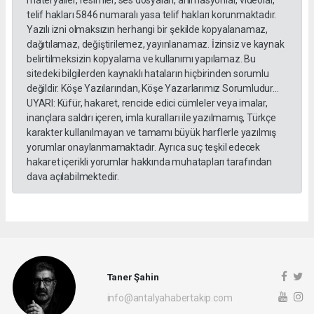
materyaller, resimler, ses dosyaları, animasyonlar, videolar,
telif hakları 5846 numaralı yasa telif hakları korunmaktadır.
Yazılı izni olmaksızın herhangi bir şekilde kopyalanamaz,
dağıtılamaz, değiştirilemez, yayınlanamaz. İzinsiz ve kaynak
belirtilmeksizin kopyalama ve kullanımı yapılamaz. Bu
sitedeki bilgilerden kaynaklı hataların hiçbirinden sorumlu
değildir. Köşe Yazılarından, Köşe Yazarlarımız Sorumludur...
UYARI: Küfür, hakaret, rencide edici cümleler veya imalar,
inançlara saldırı içeren, imla kuralları ile yazılmamış, Türkçe
karakter kullanılmayan ve tamamı büyük harflerle yazılmış
yorumlar onaylanmamaktadır. Ayrıca suç teşkil edecek
hakaret içerikli yorumlar hakkında muhatapları tarafından
dava açılabilmektedir.
Taner Şahin
info@antalyahabertakip.com