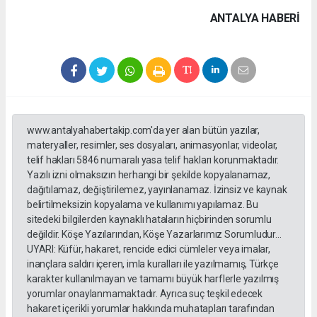
ANTALYA HABERİ
www.antalyahabertakip.com'da yer alan bütün yazılar,
materyaller, resimler, ses dosyaları, animasyonlar, videolar,
telif hakları 5846 numaralı yasa telif hakları korunmaktadır.
Yazılı izni olmaksızın herhangi bir şekilde kopyalanamaz,
dağıtılamaz, değiştirilemez, yayınlanamaz. İzinsiz ve kaynak
belirtilmeksizin kopyalama ve kullanımı yapılamaz. Bu
sitedeki bilgilerden kaynaklı hataların hiçbirinden sorumlu
değildir. Köşe Yazılarından, Köşe Yazarlarımız Sorumludur...
UYARI: Küfür, hakaret, rencide edici cümleler veya imalar,
inançlara saldırı içeren, imla kuralları ile yazılmamış, Türkçe
karakter kullanılmayan ve tamamı büyük harflerle yazılmış
yorumlar onaylanmamaktadır. Ayrıca suç teşkil edecek
hakaret içerikli yorumlar hakkında muhatapları tarafından