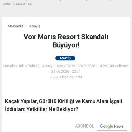
sorumlu tutulamaz.
Anasayfa
Asayiş
Vox Marıs Resort Skandalı
Büyüyor!
ASAYIŞ
(Antalya Haber Takip ) - Antalya Haber Takip | 20.06.2026 - 14:26, Güncelleme:
21.06.2026 - 22:21
73793+ kez okundu.
Kaçak Yapılar, Gürültü Kirliliği ve Kamu Alanı İşgali
İddiaları: Yetkililer Ne Bekliyor?
ABONE OL