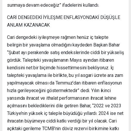
sunmaya devam edeceğiz” ifadelerini kullandı.
CARİ DENGEDEKİ İYİLEŞME ENFLASYONDAKİ DÜŞÜŞLE
ANLAM KAZANACAK
Cari dengedeki iyileşmeye rağmen henüz iç talepte
belirgin bir yavaşlama olmadığını kaydeden Başkan Bahar
“Şubat ayı perakende satış endekslerinde ciddi bir yükseliş
gördük. Talepteki yavaşlamanın Mayıs ayından itibaren
kendisini net bir biçimde hissettirmesini bekliyoruz. İç
talepteki yavaşlama ile birlikte, bu yıl asgari ücrete ara zam
yapılmayacak olması da Temmuz’dan itibaren enflasyonun
hızla gerileyeceğini göstermektedir” dedi. Yılın ikinci
yarısında ihracat ve ithalat performansının ihracat lehine
açılmasını beklediklerini dile getiren Bahar, “2022 ve 2023
Türkiye’nin yüksek iç taleple büyüdüğü yıllardı. 2024 ise net
ihracatın büyümeye ciddi katkı verdiği bir yıl olacak. Cari
açıktaki gerileme TCMB’nin döviz rezervi birikimine katkı