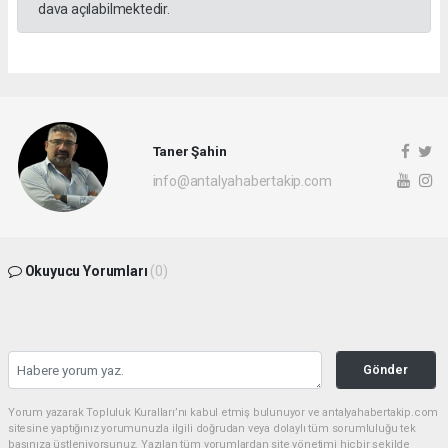
dava açılabilmektedir.
Taner Şahin
info@antalyahabertakip.com
Okuyucu Yorumları
(0)
Gönder
Yorum yazarak Topluluk Kuralları’nı kabul etmiş bulunuyor ve antalyahabertakip.com
sitesine yaptığınız yorumunuzla ilgili doğrudan veya dolaylı tüm sorumluluğu tek
başınıza üstleniyorsunuz. Yazılan tüm yorumlardan site yönetimi hiçbir şekilde