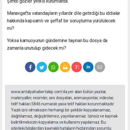
Şimdi gözler yetkili kurumlarda.
Manavgat'ta vatandaşların yıllardır dile getirdiği bu iddialar
hakkında kapsamlı ve şeffaf bir soruşturma yürütülecek
mi?
Yoksa kamuoyunun gündemine taşınan bu dosya da
zamanla unutulup gidecek mi?
www.antalyahabertakip.com'da yer alan bütün yazılar,
materyaller, resimler, ses dosyaları, animasyonlar, videolar,
telif hakları 5846 numaralı yasa telif hakları korunmaktadır.
Yazılı izni olmaksızın herhangi bir şekilde kopyalanamaz,
dağıtılamaz, değiştirilemez, yayınlanamaz. İzinsiz ve kaynak
belirtilmeksizin kopyalama ve kullanımı yapılamaz. Bu
sitedeki bilgilerden kaynaklı hataların hiçbirinden sorumlu