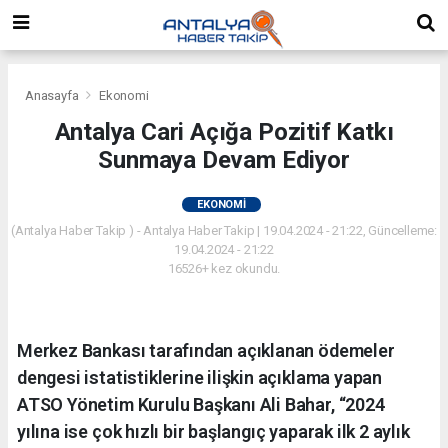
Anasayfa
Ekonomi
Antalya Cari Açığa Pozitif Katkı
Sunmaya Devam Ediyor
EKONOMI
(Antalya Haber Takip ) - Antalya Haber Takip | 19.04.2024 - 21:22, Güncelleme:
19.04.2024 - 21:22
16526+ kez okundu.
Merkez Bankası tarafından açıklanan ödemeler
dengesi istatistiklerine ilişkin açıklama yapan
ATSO Yönetim Kurulu Başkanı Ali Bahar, “2024
yılına ise çok hızlı bir başlangıç yaparak ilk 2 aylık