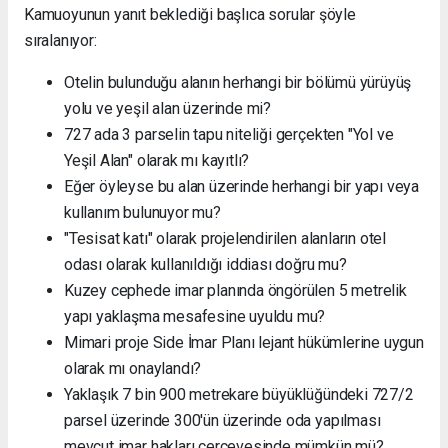
Kamuoyunun yanıt beklediği başlıca sorular şöyle
sıralanıyor:
Otelin bulunduğu alanın herhangi bir bölümü yürüyüş
yolu ve yeşil alan üzerinde mi?
727 ada 3 parselin tapu niteliği gerçekten "Yol ve
Yeşil Alan" olarak mı kayıtlı?
Eğer öyleyse bu alan üzerinde herhangi bir yapı veya
kullanım bulunuyor mu?
"Tesisat katı" olarak projelendirilen alanların otel
odası olarak kullanıldığı iddiası doğru mu?
Kuzey cephede imar planında öngörülen 5 metrelik
yapı yaklaşma mesafesine uyuldu mu?
Mimari proje Side İmar Planı lejant hükümlerine uygun
olarak mı onaylandı?
Yaklaşık 7 bin 900 metrekare büyüklüğündeki 727/2
parsel üzerinde 300'ün üzerinde oda yapılması
mevcut imar hakları çerçevesinde mümkün mü?