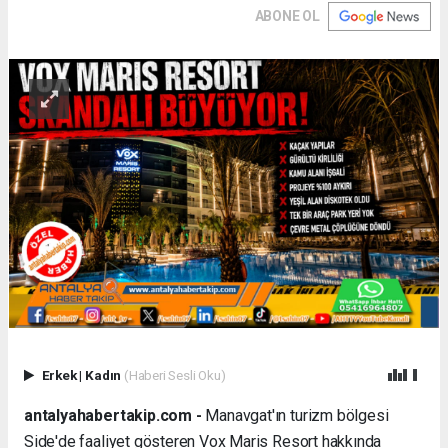
ABONE OL
Erkek
|
Kadın
(Haberi Sesli Oku)
antalyahabertakip.com -
Manavgat'ın turizm bölgesi
Side'de faaliyet gösteren Vox Maris Resort hakkında