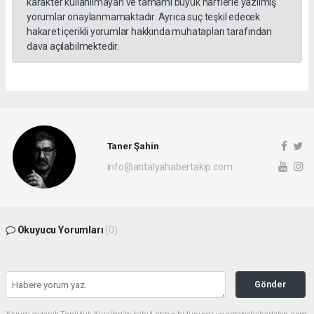
karakter kullanılmayan ve tamamı büyük harflerle yazılmış
yorumlar onaylanmamaktadır. Ayrıca suç teşkil edecek
hakaret içerikli yorumlar hakkında muhatapları tarafından
dava açılabilmektedir.
Taner Şahin
info@antalyahabertakip.com
Okuyucu Yorumları
(0)
Gönder