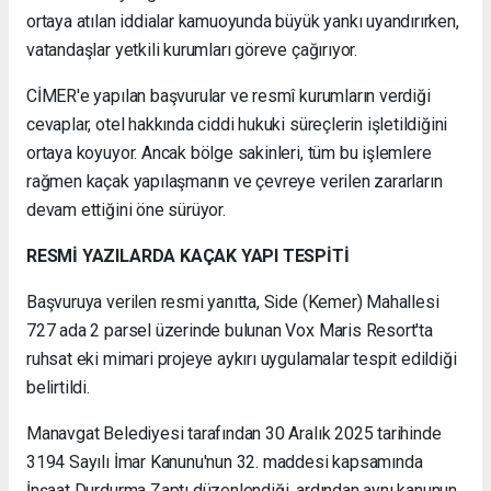
ortaya atılan iddialar kamuoyunda büyük yankı uyandırırken,
vatandaşlar yetkili kurumları göreve çağırıyor.
CİMER'e yapılan başvurular ve resmî kurumların verdiği
cevaplar, otel hakkında ciddi hukuki süreçlerin işletildiğini
ortaya koyuyor. Ancak bölge sakinleri, tüm bu işlemlere
rağmen kaçak yapılaşmanın ve çevreye verilen zararların
devam ettiğini öne sürüyor.
RESMİ YAZILARDA KAÇAK YAPI TESPİTİ
Başvuruya verilen resmi yanıtta, Side (Kemer) Mahallesi
727 ada 2 parsel üzerinde bulunan Vox Maris Resort'ta
ruhsat eki mimari projeye aykırı uygulamalar tespit edildiği
belirtildi.
Manavgat Belediyesi tarafından 30 Aralık 2025 tarihinde
3194 Sayılı İmar Kanunu'nun 32. maddesi kapsamında
İnşaat Durdurma Zaptı düzenlendiği, ardından aynı kanunun