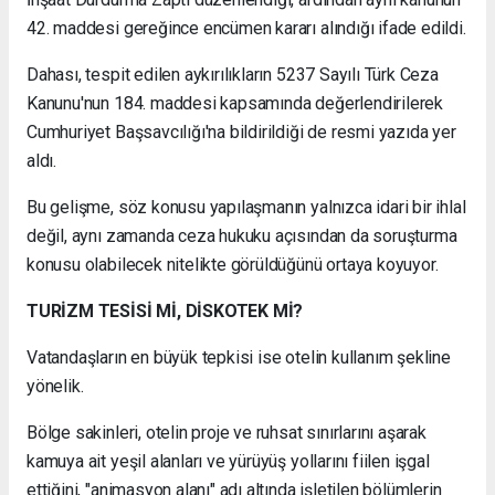
42. maddesi gereğince encümen kararı alındığı ifade edildi.
Dahası, tespit edilen aykırılıkların 5237 Sayılı Türk Ceza
Kanunu'nun 184. maddesi kapsamında değerlendirilerek
Cumhuriyet Başsavcılığı'na bildirildiği de resmi yazıda yer
aldı.
Bu gelişme, söz konusu yapılaşmanın yalnızca idari bir ihlal
değil, aynı zamanda ceza hukuku açısından da soruşturma
konusu olabilecek nitelikte görüldüğünü ortaya koyuyor.
TURİZM TESİSİ Mİ, DİSKOTEK Mİ?
Vatandaşların en büyük tepkisi ise otelin kullanım şekline
yönelik.
Bölge sakinleri, otelin proje ve ruhsat sınırlarını aşarak
kamuya ait yeşil alanları ve yürüyüş yollarını fiilen işgal
ettiğini, "animasyon alanı" adı altında işletilen bölümlerin