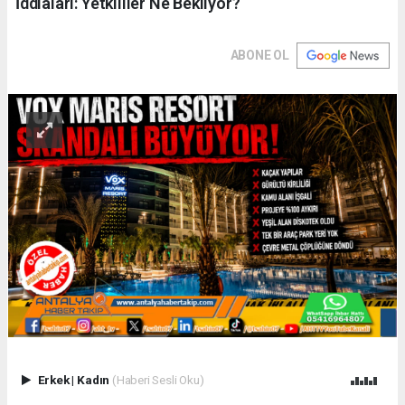
İddiaları: Yetkililer Ne Bekliyor?
ABONE OL
Erkek
|
Kadın
(Haberi Sesli Oku)