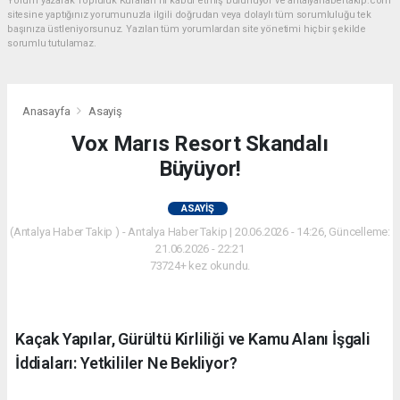
Yorum yazarak Topluluk Kuralları’nı kabul etmiş bulunuyor ve antalyahabertakip.com
sitesine yaptığınız yorumunuzla ilgili doğrudan veya dolaylı tüm sorumluluğu tek
başınıza üstleniyorsunuz. Yazılan tüm yorumlardan site yönetimi hiçbir şekilde
sorumlu tutulamaz.
Anasayfa
Asayiş
Vox Marıs Resort Skandalı
Büyüyor!
ASAYIŞ
(Antalya Haber Takip ) - Antalya Haber Takip | 20.06.2026 - 14:26, Güncelleme:
21.06.2026 - 22:21
73724+ kez okundu.
Kaçak Yapılar, Gürültü Kirliliği ve Kamu Alanı İşgali
İddiaları: Yetkililer Ne Bekliyor?