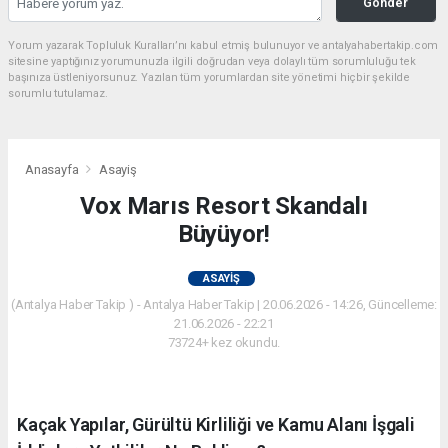
Gönder
Yorum yazarak Topluluk Kuralları’nı kabul etmiş bulunuyor ve antalyahabertakip.com
sitesine yaptığınız yorumunuzla ilgili doğrudan veya dolaylı tüm sorumluluğu tek
başınıza üstleniyorsunuz. Yazılan tüm yorumlardan site yönetimi hiçbir şekilde
sorumlu tutulamaz.
Anasayfa
Asayiş
Vox Marıs Resort Skandalı
Büyüyor!
ASAYIŞ
(Antalya Haber Takip ) - Antalya Haber Takip | 20.06.2026 - 14:26, Güncelleme:
21.06.2026 - 22:21
73724+ kez okundu.
Kaçak Yapılar, Gürültü Kirliliği ve Kamu Alanı İşgali