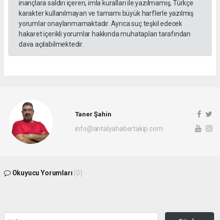
inançlara saldırı içeren, imla kuralları ile yazılmamış, Türkçe
karakter kullanılmayan ve tamamı büyük harflerle yazılmış
yorumlar onaylanmamaktadır. Ayrıca suç teşkil edecek
hakaret içerikli yorumlar hakkında muhatapları tarafından
dava açılabilmektedir.
Taner Şahin
info@antalyahabertakip.com
Okuyucu Yorumları
(0)