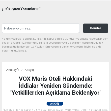
Okuyucu Yorumları
(0)
Gönder
Yorum yazarak Topluluk Kuralları’nı kabul etmiş bulunuyor ve antalyahabertakip.com
sitesine yaptığınız yorumunuzla ilgili doğrudan veya dolaylı tüm sorumluluğu tek
başınıza üstleniyorsunuz. Yazılan tüm yorumlardan site yönetimi hiçbir şekilde
sorumlu tutulamaz.
Anasayfa
Asayiş
VOX Maris Oteli Hakkındaki
İddialar Yeniden Gündemde:
"Yetkililerden Açıklama Bekleniyor"
ASAYIŞ
(Antalya Haber Takip ) - Antalya Haber Takip | 20.07.2026 - 10:07, Güncelleme: