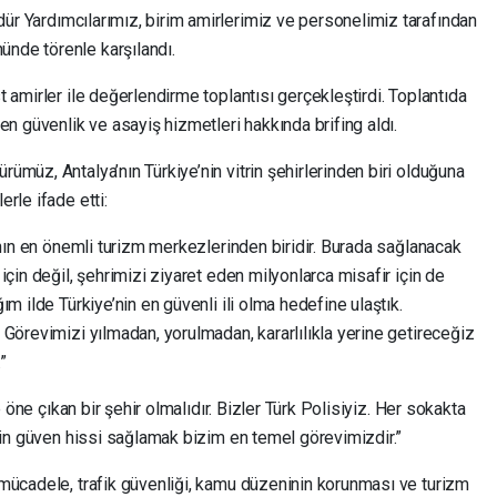
ür Yardımcılarımız, birim amirlerimiz ve personelimiz tarafından
nde törenle karşılandı.
 amirler ile değerlendirme toplantısı gerçekleştirdi. Toplantıda
en güvenlik ve asayiş hizmetleri hakkında brifing aldı.
müz, Antalya’nın Türkiye’nin vitrin şehirlerinden biri olduğuna
rle ifade etti:
anın en önemli turizm merkezlerinden biridir. Burada sağlanacak
çin değil, şehrimizi ziyaret eden milyonlarca misafir için de
m ilde Türkiye’nin en güvenli ili olma hedefine ulaştık.
Görevimizi yılmadan, yorulmadan, kararlılıkla yerine getireceğiz
”
e öne çıkan bir şehir olmalıdır. Bizler Türk Polisiyiz. Her sokakta
çin güven hissi sağlamak bizim en temel görevimizdir.”
mücadele, trafik güvenliği, kamu düzeninin korunması ve turizm