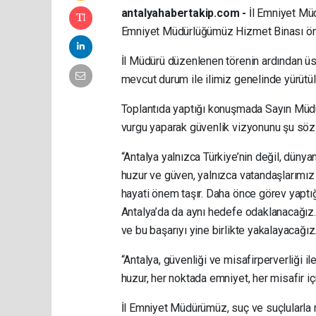
antalyahabertakip.com -
İl Emniyet Müd
Emniyet Müdürlüğümüz Hizmet Binası önü
İl Müdürü düzenlenen törenin ardından üst
mevcut durum ile ilimiz genelinde yürütül
Toplantıda yaptığı konuşmada Sayın Müdürü
vurgu yaparak güvenlik vizyonunu şu sözle
“Antalya yalnızca Türkiye’nin değil, düny
huzur ve güven, yalnızca vatandaşlarımız i
hayati önem taşır. Daha önce görev yaptığı
Antalya’da da aynı hedefe odaklanacağız. 
ve bu başarıyı yine birlikte yakalayacağız.
“Antalya, güvenliği ve misafirperverliği il
huzur, her noktada emniyet, her misafir i
İl Emniyet Müdürümüz, suç ve suçlularla 