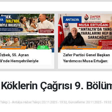
YA
ANTALYA
Özbek, 55. Ayran
Zafer Partisi Genel Başkan
li'nde Hemşehrileriyle
Yardımcısı Musa Ertuğan:
u
"Antalya'da Yangının Yarala
Birlikte Saracağız"
 Köklerin Çağrısı 9. Bölü
Takip ) - Antalya Haber Takip | 20.11.2025 - 19:32, Güncelleme: 20.11.2025 - 19:32