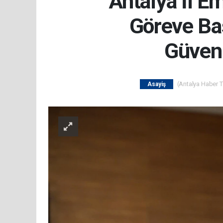
Antalya İl E
Göreve Baş
Güvenl
(Antalya Haber Ta
Asayiş