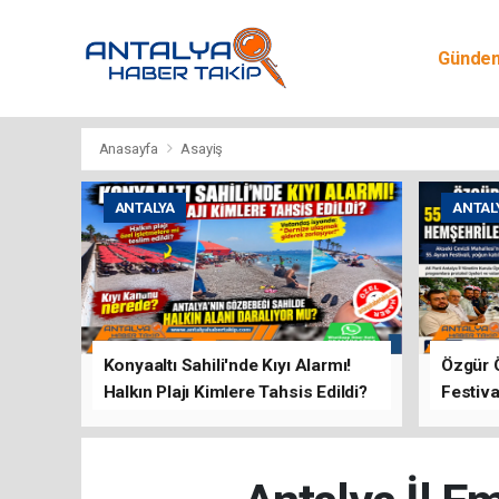
Günde
Egitim
Anasayfa
Asayiş
ANTALYA
ANTAL
Konyaaltı Sahili'nde Kıyı Alarmı!
Özgür 
Halkın Plajı Kimlere Tahsis Edildi?
Festiva
Buluşt