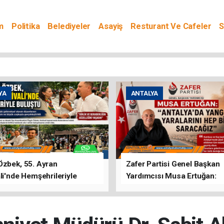
m
Politika
Belediyeler
Asayiş
Resturant Ve Cafeler
S
YA
ANTALYA
Özbek, 55. Ayran
Zafer Partisi Genel Başkan
li'nde Hemşehrileriyle
Yardımcısı Musa Ertuğan:
u
"Antalya'da Yangının Yarala
Birlikte Saracağız"