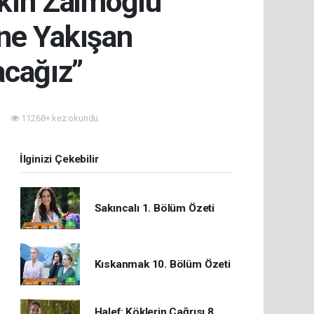
Akın Zaimoğlu
ine Yakışan
acağız”
11268+ kez okundu.
İlginizi Çekebilir
Sakıncalı 1. Bölüm Özeti
Kıskanmak 10. Bölüm Özeti
Halef: Köklerin Çağrısı 8.