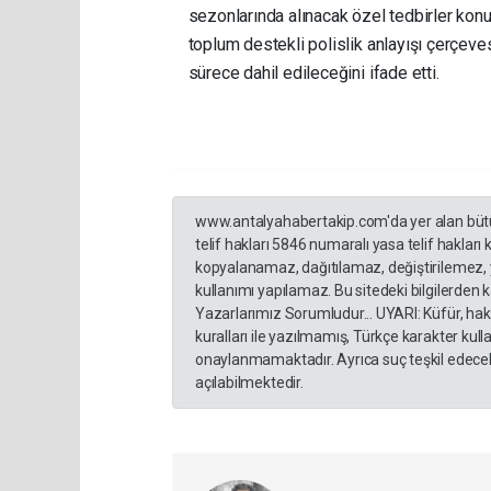
sezonlarında alınacak özel tedbirler konul
toplum destekli polislik anlayışı çerçeve
sürece dahil edileceğini ifade etti.
www.antalyahabertakip.com'da yer alan bütün 
telif hakları 5846 numaralı yasa telif hakları
kopyalanamaz, dağıtılamaz, değiştirilemez, 
kullanımı yapılamaz. Bu sitedeki bilgilerden 
Yazarlarımız Sorumludur... UYARI: Küfür, hakar
kuralları ile yazılmamış, Türkçe karakter ku
onaylanmamaktadır. Ayrıca suç teşkil edecek
açılabilmektedir.