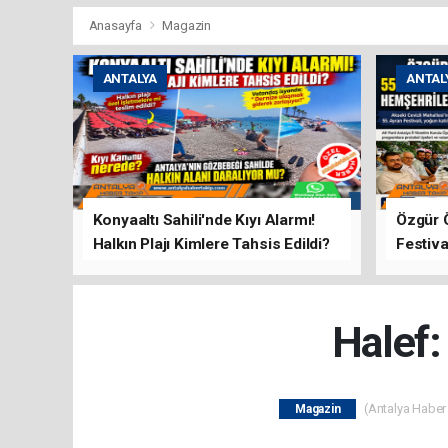
Anasayfa
Magazin
ANTALYA
ANTAL
Konyaaltı Sahili'nde Kıyı Alarmı!
Özgür 
Halkın Plajı Kimlere Tahsis Edildi?
Festiva
Buluşt
Halef:
(Antalya Haber 
Magazin