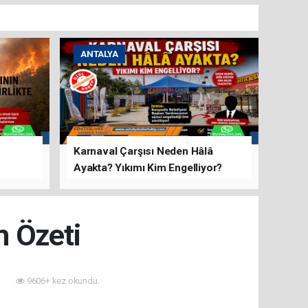
ANTALYA
Karnaval Çarşısı Neden Hâlâ
Ayakta? Yıkımı Kim Engelliyor?
rını Hep
m Özeti
9606+ kez okundu.