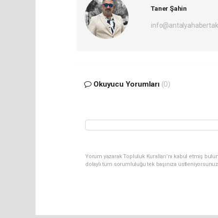
Taner Şahin
info@antalyahabertak
Okuyucu Yorumları
(0)
Yorum yazarak Topluluk Kuralları’nı kabul etmiş bulun
dolaylı tüm sorumluluğu tek başınıza üstleniyorsunuz