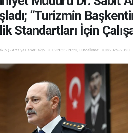
mniyet Müdürü Dr. Sabit 
ladı; “Turizmin Başkent
ik Standartları İçin Çalış
kip ) - Antalya Haber Takip | 18.09.2025 - 20:20, Güncelleme: 18.09.2025 - 20:20