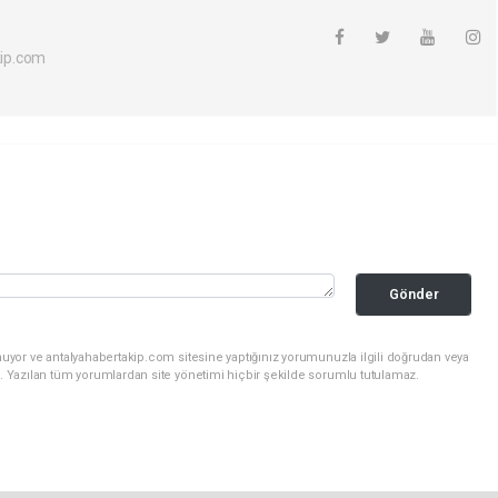
ip.com
Gönder
uyor ve antalyahabertakip.com sitesine yaptığınız yorumunuzla ilgili doğrudan veya
. Yazılan tüm yorumlardan site yönetimi hiçbir şekilde sorumlu tutulamaz.