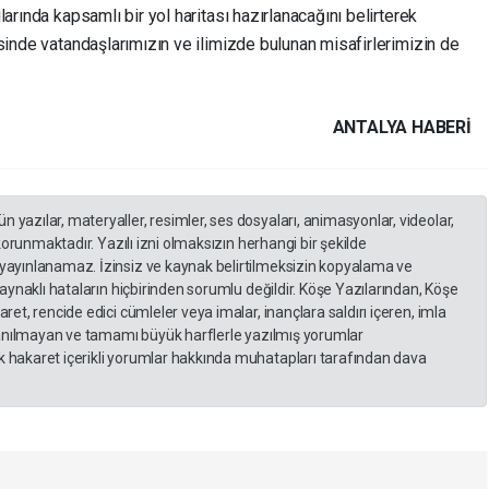
arında kapsamlı bir yol haritası hazırlanacağını belirterek
sinde vatandaşlarımızın ve ilimizde bulunan misafirlerimizin de
ANTALYA HABERİ
yazılar, materyaller, resimler, ses dosyaları, animasyonlar, videolar,
 korunmaktadır. Yazılı izni olmaksızın herhangi bir şekilde
yayınlanamaz. İzinsiz ve kaynak belirtilmeksizin kopyalama ve
kaynaklı hataların hiçbirinden sorumlu değildir. Köşe Yazılarından, Köşe
et, rencide edici cümleler veya imalar, inançlara saldırı içeren, imla
llanılmayan ve tamamı büyük harflerle yazılmış yorumlar
 hakaret içerikli yorumlar hakkında muhatapları tarafından dava