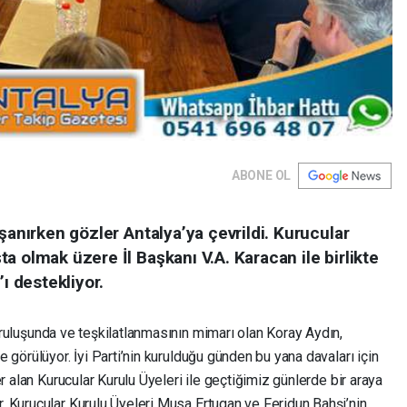
ABONE OL
şanırken gözler Antalya’ya çevrildi. Kurucular
a olmak üzere İl Başkanı V.A. Karacan ile birlikte
’ı destekliyor.
kuruluşunda ve teşkilatlanmasının mimarı olan Koray Aydın,
 görülüyor. İyi Parti’nin kurulduğu günden bu yana davaları için
r alan Kurucular Kurulu Üyeleri ile geçtiğimiz günlerde bir araya
 Kurucular Kurulu Üyeleri Musa Ertugan ve Feridun Bahşi’nin