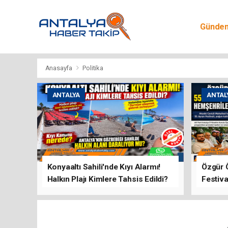
Günde
Egitim
Anasayfa
Politika
ANTALYA
ANTAL
Konyaaltı Sahili'nde Kıyı Alarmı!
Özgür 
Halkın Plajı Kimlere Tahsis Edildi?
Festiva
Buluşt