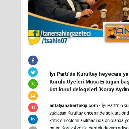
İyi Parti’de Kurultay heyecanı ya
Kurulu Üyeleri Musa Ertugan başt
üst kurul delegeleri ‘Koray Aydın
antalyahabertakip.com -
İyi Parti’nin 
yaklaşan Kurultay öncesinde açık ara önde
kritik süreçlerin aşılmasında ön planda ye
gelen Koray Aydın’a destek devam ediyor.