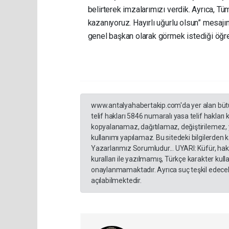
belirterek imzalarımızı verdik. Ayrıca, Tüm
kazanıyoruz. Hayırlı uğurlu olsun” mesajın
genel başkan olarak görmek istediği öğre
www.antalyahabertakip.com'da yer alan bütün 
telif hakları 5846 numaralı yasa telif hakları
kopyalanamaz, dağıtılamaz, değiştirilemez, 
kullanımı yapılamaz. Bu sitedeki bilgilerden 
Yazarlarımız Sorumludur... UYARI: Küfür, hakar
kuralları ile yazılmamış, Türkçe karakter ku
onaylanmamaktadır. Ayrıca suç teşkil edecek
açılabilmektedir.