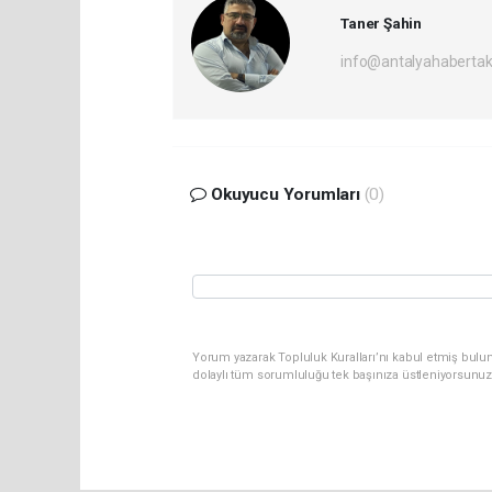
Taner Şahin
info@antalyahabertak
Okuyucu Yorumları
(0)
Yorum yazarak Topluluk Kuralları’nı kabul etmiş bulun
dolaylı tüm sorumluluğu tek başınıza üstleniyorsunuz