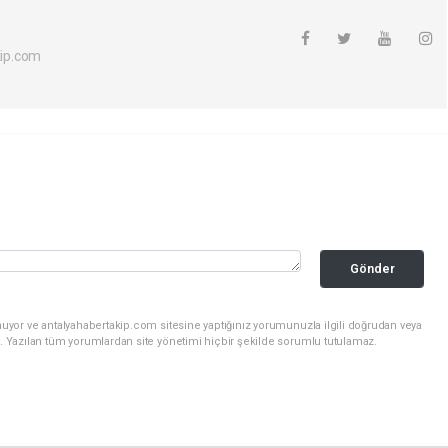
ip.com
Gönder
uyor ve antalyahabertakip.com sitesine yaptığınız yorumunuzla ilgili doğrudan veya
. Yazılan tüm yorumlardan site yönetimi hiçbir şekilde sorumlu tutulamaz.