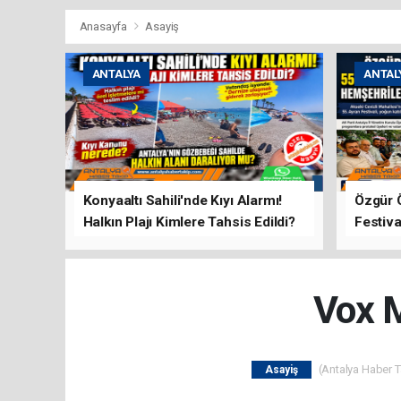
Anasayfa
Asayiş
ANTALYA
ANTAL
Konyaaltı Sahili'nde Kıyı Alarmı!
Özgür 
Halkın Plajı Kimlere Tahsis Edildi?
Festiva
Buluşt
Vox M
(Antalya Haber Ta
Asayiş