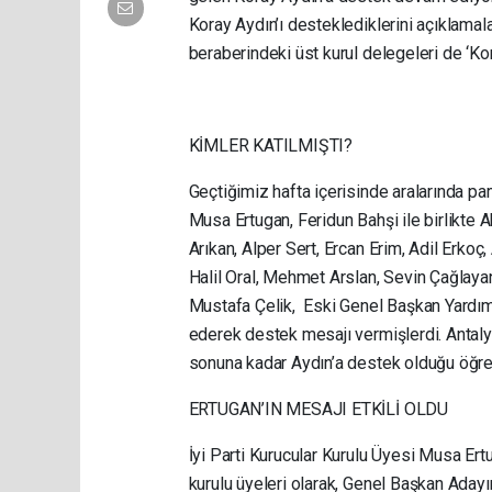
Koray Aydın’ı desteklediklerini açıklamal
beraberindeki üst kurul delegeleri de ‘Kor
KİMLER KATILMIŞTI?
Geçtiğimiz hafta içerisinde aralarında par
Musa Ertugan, Feridun Bahşi ile birlikte 
Arıkan, Alper Sert, Ercan Erim, Adil Erkoç,
Halil Oral, Mehmet Arslan, Sevin Çağlaya
Mustafa Çelik, Eski Genel Başkan Yardımc
ederek destek mesajı vermişlerdi. Antalya
sonuna kadar Aydın’a destek olduğu öğren
ERTUGAN’IN MESAJI ETKİLİ OLDU
İyi Parti Kurucular Kurulu Üyesi Musa Ertu
kurulu üyeleri olarak, Genel Başkan Aday