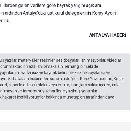
 illerden gelen verilere göre bayrak yarışını açık ara
ın ardından Antalya’daki üst kurul delegelerinin Koray Aydın’ı
nildi.
ANTALYA HABERİ
yazılar, materyaller, resimler, ses dosyaları, animasyonlar, videolar,
 korunmaktadır. Yazılı izni olmaksızın herhangi bir şekilde
yayınlanamaz. İzinsiz ve kaynak belirtilmeksizin kopyalama ve
kaynaklı hataların hiçbirinden sorumlu değildir. Köşe Yazılarından, Köşe
et, rencide edici cümleler veya imalar, inançlara saldırı içeren, imla
llanılmayan ve tamamı büyük harflerle yazılmış yorumlar
 hakaret içerikli yorumlar hakkında muhatapları tarafından dava