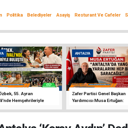
m
Politika
Belediyeler
Asayiş
Resturant Ve Cafeler
S
YA
ANTALYA
Özbek, 55. Ayran
Zafer Partisi Genel Başkan
li'nde Hemşehrileriyle
Yardımcısı Musa Ertuğan:
u
"Antalya'da Yangının Yarala
Birlikte Saracağız"