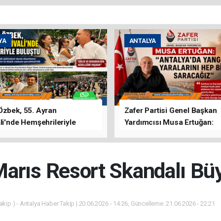
YA
ANTALYA
Özbek, 55. Ayran
Zafer Partisi Genel Başkan
li'nde Hemşehrileriyle
Yardımcısı Musa Ertuğan:
u
"Antalya'da Yangının Yarala
Birlikte Saracağız"
arıs Resort Skandalı Bü
kip ) - Antalya Haber Takip | 20.06.2026 - 14:26, Güncelleme: 21.06.2026 - 22:21