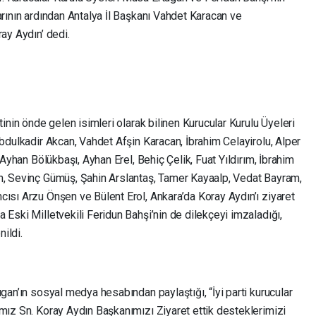
arının ardından Antalya İl Başkanı Vahdet Karacan ve
ay Aydın’ dedi.
tinin önde gelen isimleri olarak bilinen Kurucular Kurulu Üyeleri
Abdulkadir Akcan, Vahdet Afşin Karacan, İbrahim Celayirolu, Alper
 Ayhan Bölükbaşı, Ayhan Erel, Behiç Çelik, Fuat Yıldırım, İbrahim
n, Sevinç Gümüş, Şahin Arslantaş, Tamer Kayaalp, Vedat Bayram,
ısı Arzu Önşen ve Bülent Erol, Ankara’da Koray Aydın’ı ziyaret
 Eski Milletvekili Feridun Bahşi’nin de dilekçeyi imzaladığı,
ildi.
gan’ın sosyal medya hesabından paylaştığı, “İyi parti kurucular
ımız Sn. Koray Aydın Başkanımızı Ziyaret ettik desteklerimizi