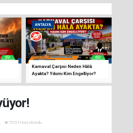
ANTALYA
Karnaval Çarşısı Neden Hâlâ
Ayakta? Yıkımı Kim Engelliyor?
rını Hep
yüyor!
73727+ kez okundu.