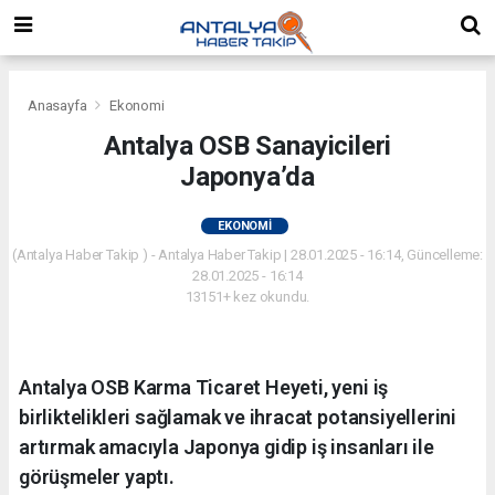
Anasayfa
Ekonomi
Antalya OSB Sanayicileri
Japonya’da
EKONOMI
(Antalya Haber Takip ) - Antalya Haber Takip | 28.01.2025 - 16:14, Güncelleme:
28.01.2025 - 16:14
13151+ kez okundu.
Antalya OSB Karma Ticaret Heyeti, yeni iş
birliktelikleri sağlamak ve ihracat potansiyellerini
artırmak amacıyla Japonya gidip iş insanları ile
görüşmeler yaptı.