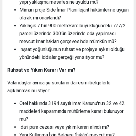
yapı yaklaşma mesafesine uyuldu mu?
Mimari proje Side İmar Planı lejant hükümlerine uygun
olarak mı onaylandı?
Yaklaşık 7 bin 900 metrekare büyüklüğündeki 727/2
parsel üzerinde 300'ün üzerinde oda yapılması
mevcut imar hakları çerçevesinde mümkün mü?
İnşaat yoğunluğunun ruhsat ve projeye aykırı olduğu
yönündeki iddialar gerçeği yansıtıyor mu?
Ruhsat ve Yıkım Kararı Var mı?
Vatandaşlar ayrıca şu soruların da resmi belgelerle
açıklanmasını istiyor:
Otel hakkında 3194 sayılı İmar Kanunu'nun 32 ve 42.
maddeleri kapsamında mühürleme kararı bulunuyor
mu?
İdari para cezası veya yıkım kararı alındı mı?
Yapı Kullanma İzin Belgesi (İskân) mevcut mu?