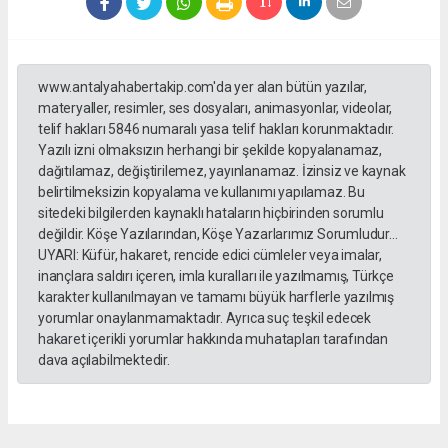
www.antalyahabertakip.com'da yer alan bütün yazılar,
materyaller, resimler, ses dosyaları, animasyonlar, videolar,
telif hakları 5846 numaralı yasa telif hakları korunmaktadır.
Yazılı izni olmaksızın herhangi bir şekilde kopyalanamaz,
dağıtılamaz, değiştirilemez, yayınlanamaz. İzinsiz ve kaynak
belirtilmeksizin kopyalama ve kullanımı yapılamaz. Bu
sitedeki bilgilerden kaynaklı hataların hiçbirinden sorumlu
değildir. Köşe Yazılarından, Köşe Yazarlarımız Sorumludur...
UYARI: Küfür, hakaret, rencide edici cümleler veya imalar,
inançlara saldırı içeren, imla kuralları ile yazılmamış, Türkçe
karakter kullanılmayan ve tamamı büyük harflerle yazılmış
yorumlar onaylanmamaktadır. Ayrıca suç teşkil edecek
hakaret içerikli yorumlar hakkında muhatapları tarafından
dava açılabilmektedir.