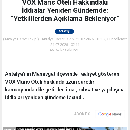
VOX Maris Oteli Hakkındaki
İddialar Yeniden Gündemde:
"Yetkililerden Açıklama Bekleniyor"
ASAYIŞ
(Antalya Haber Takip ) - Antalya Haber Takip | 20.07.2026 - 10:07, Güncelleme:
21.07.2026 - 02:11
45157 kez okundu.
Antalya'nın Manavgat ilçesinde faaliyet gösteren
VOX Maris Oteli hakkında uzun süredir
kamuoyunda dile getirilen imar, ruhsat ve yapılaşma
iddiaları yeniden gündeme taşındı.
ABONE OL