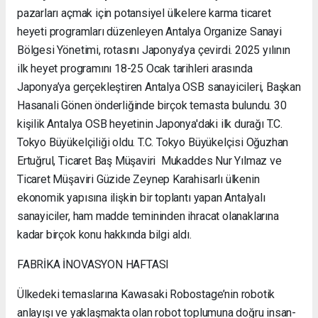
pazarları açmak için potansiyel ülkelere karma ticaret
heyeti programları düzenleyen Antalya Organize Sanayi
Bölgesi Yönetimi, rotasını Japonya’ya çevirdi. 2025 yılının
ilk heyet programını 18-25 Ocak tarihleri arasında
Japonya’ya gerçekleştiren Antalya OSB sanayicileri, Başkan
Hasanali Gönen önderliğinde birçok temasta bulundu. 30
kişilik Antalya OSB heyetinin Japonya'daki ilk durağı T.C.
Tokyo Büyükelçiliği oldu. T.C. Tokyo Büyükelçisi Oğuzhan
Ertuğrul, Ticaret Baş Müşaviri Mukaddes Nur Yılmaz ve
Ticaret Müşaviri Güzide Zeynep Karahisarlı ülkenin
ekonomik yapısına ilişkin bir toplantı yapan Antalyalı
sanayiciler, ham madde temininden ihracat olanaklarına
kadar birçok konu hakkında bilgi aldı.
FABRİKA İNOVASYON HAFTASI
Ülkedeki temaslarına Kawasaki Robostage’nin robotik
anlayışı ve yaklaşmakta olan robot toplumuna doğru insan-