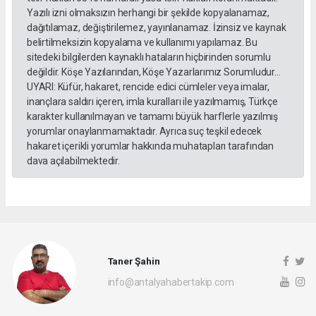
Yazılı izni olmaksızın herhangi bir şekilde kopyalanamaz,
dağıtılamaz, değiştirilemez, yayınlanamaz. İzinsiz ve kaynak
belirtilmeksizin kopyalama ve kullanımı yapılamaz. Bu
sitedeki bilgilerden kaynaklı hataların hiçbirinden sorumlu
değildir. Köşe Yazılarından, Köşe Yazarlarımız Sorumludur...
UYARI: Küfür, hakaret, rencide edici cümleler veya imalar,
inançlara saldırı içeren, imla kuralları ile yazılmamış, Türkçe
karakter kullanılmayan ve tamamı büyük harflerle yazılmış
yorumlar onaylanmamaktadır. Ayrıca suç teşkil edecek
hakaret içerikli yorumlar hakkında muhatapları tarafından
dava açılabilmektedir.
Taner Şahin
info@antalyahabertakip.com