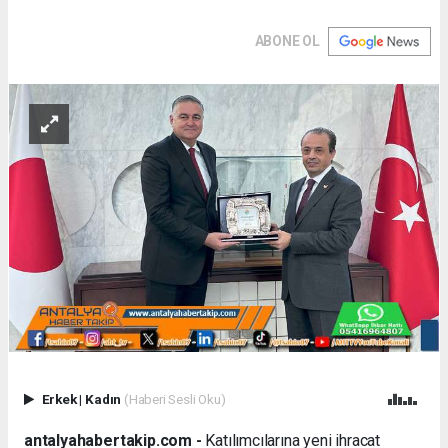
ABONE OL
Erkek
|
Kadın
(Haberi Sesli Oku)
antalyahabertakip.com -
Katılımcılarına yeni ihracat