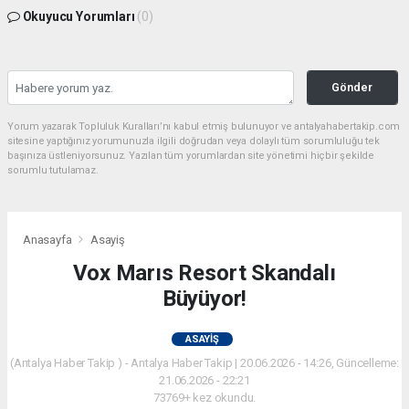
Okuyucu Yorumları
(0)
Gönder
Yorum yazarak Topluluk Kuralları’nı kabul etmiş bulunuyor ve antalyahabertakip.com
sitesine yaptığınız yorumunuzla ilgili doğrudan veya dolaylı tüm sorumluluğu tek
başınıza üstleniyorsunuz. Yazılan tüm yorumlardan site yönetimi hiçbir şekilde
sorumlu tutulamaz.
Anasayfa
Asayiş
Vox Marıs Resort Skandalı
Büyüyor!
ASAYIŞ
(Antalya Haber Takip ) - Antalya Haber Takip | 20.06.2026 - 14:26, Güncelleme:
21.06.2026 - 22:21
73769+ kez okundu.