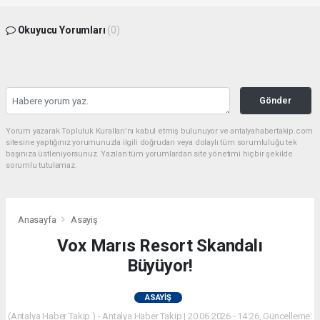
Okuyucu Yorumları
(0)
Gönder
Yorum yazarak Topluluk Kuralları’nı kabul etmiş bulunuyor ve antalyahabertakip.com
sitesine yaptığınız yorumunuzla ilgili doğrudan veya dolaylı tüm sorumluluğu tek
başınıza üstleniyorsunuz. Yazılan tüm yorumlardan site yönetimi hiçbir şekilde
sorumlu tutulamaz.
Anasayfa
Asayiş
Vox Marıs Resort Skandalı
Büyüyor!
ASAYIŞ
(Antalya Haber Takip ) - Antalya Haber Takip | 20.06.2026 - 14:26, Güncelleme: