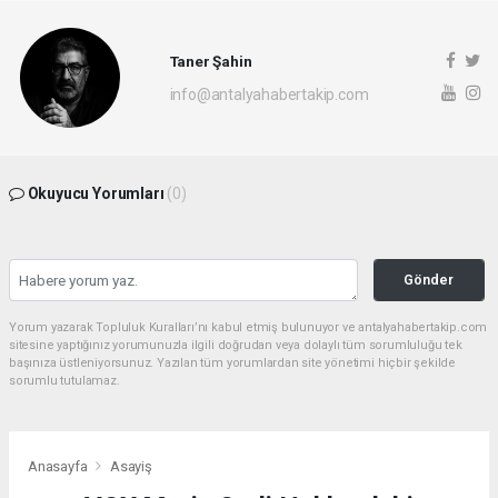
Taner Şahin
info@antalyahabertakip.com
Okuyucu Yorumları
(0)
Gönder
Yorum yazarak Topluluk Kuralları’nı kabul etmiş bulunuyor ve antalyahabertakip.com
sitesine yaptığınız yorumunuzla ilgili doğrudan veya dolaylı tüm sorumluluğu tek
başınıza üstleniyorsunuz. Yazılan tüm yorumlardan site yönetimi hiçbir şekilde
sorumlu tutulamaz.
Anasayfa
Asayiş