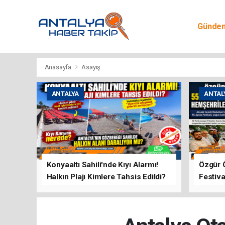
Günde
Egitim
Anasayfa
Asayiş
ANTALYA
ANTAL
Konyaaltı Sahili'nde Kıyı Alarmı!
Özgür 
Halkın Plajı Kimlere Tahsis Edildi?
Festiva
Buluşt