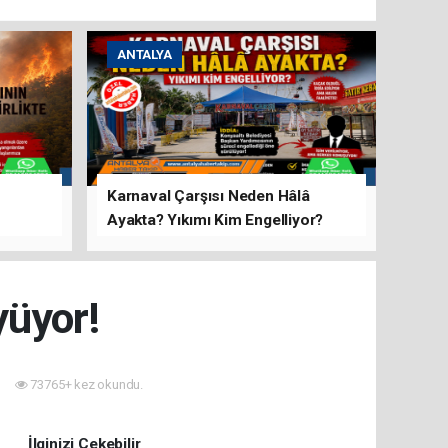
ANTALYA
Karnaval Çarşısı Neden Hâlâ
Ayakta? Yıkımı Kim Engelliyor?
rını Hep
yüyor!
73765+ kez okundu.
İlginizi Çekebilir