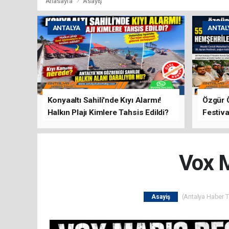
Anasayfa
Asayiş
ANTALYA
ANTAL
Konyaaltı Sahili'nde Kıyı Alarmı!
Özgür 
Halkın Plajı Kimlere Tahsis Edildi?
Festiva
Buluşt
Vox M
(Antalya Haber Ta
Asayiş