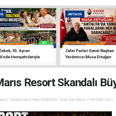
YA
ANTALYA
Özbek, 55. Ayran
Zafer Partisi Genel Başkan
li'nde Hemşehrileriyle
Yardımcısı Musa Ertuğan:
u
"Antalya'da Yangının Yarala
Birlikte Saracağız"
arıs Resort Skandalı Bü
kip ) - Antalya Haber Takip | 20.06.2026 - 14:26, Güncelleme: 21.06.2026 - 22:21