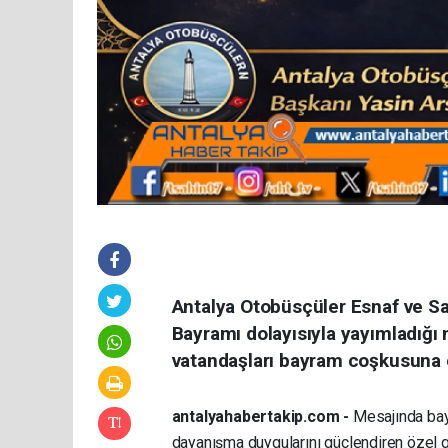
Antalya Otobüsçüler Esnaf ve Sa
Bayramı dolayısıyla yayımladığı
vatandaşları bayram coşkusuna o
antalyahabertakip.com -
Mesajında bayr
dayanışma duygularını güçlendiren özel 