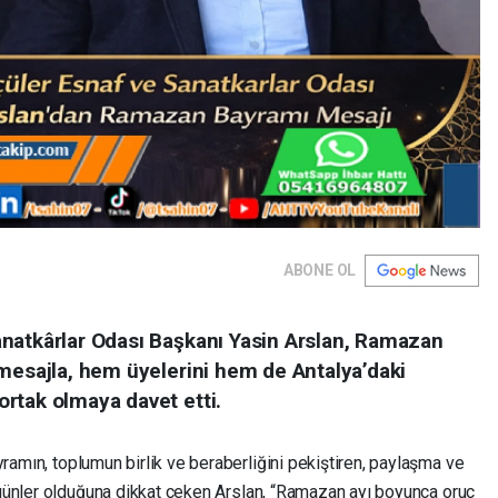
ABONE OL
natkârlar Odası Başkanı Yasin Arslan, Ramazan
 mesajla, hem üyelerini hem de Antalya’daki
rtak olmaya davet etti.
amın, toplumun birlik ve beraberliğini pekiştiren, paylaşma ve
günler olduğuna dikkat çeken Arslan, “Ramazan ayı boyunca oruç