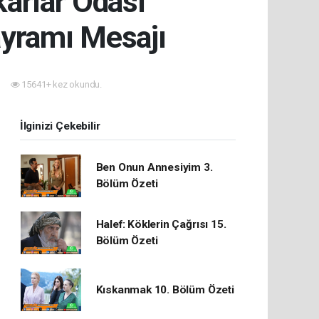
ârlar Odası
yramı Mesajı
15641+ kez okundu.
İlginizi Çekebilir
Ben Onun Annesiyim 3.
Bölüm Özeti
Halef: Köklerin Çağrısı 15.
Bölüm Özeti
Kıskanmak 10. Bölüm Özeti