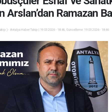
obüsçüler Esnaf ve Sanatk
in Arslan’dan Ramazan Ba
kip ) - Antalya Haber Takip | 19.03.2026 - 18:46, Güncelleme: 19.03.2026 - 18:46