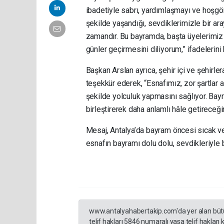
ibadetiyle sabrı, yardımlaşmayı ve hoşgö
şekilde yaşandığı, sevdiklerimizle bir ar
zamandır. Bu bayramda, başta üyelerimiz 
günler geçirmesini diliyorum,” ifadelerini 
Başkan Arslan ayrıca, şehir içi ve şehirl
teşekkür ederek, “Esnafımız, zor şartlar a
şekilde yolculuk yapmasını sağlıyor. Bay
birleştirerek daha anlamlı hâle getireceğ
Mesaj, Antalya’da bayram öncesi sıcak ve 
esnafın bayramı dolu dolu, sevdikleriyle b
www.antalyahabertakip.com'da yer alan bütün 
telif hakları 5846 numaralı yasa telif hakları