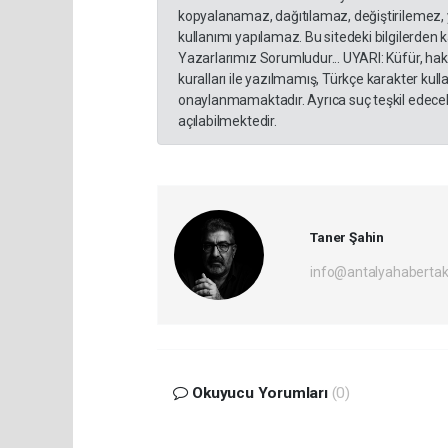
kopyalanamaz, dağıtılamaz, değiştirilemez, 
kullanımı yapılamaz. Bu sitedeki bilgilerden 
Yazarlarımız Sorumludur... UYARI: Küfür, hakar
kuralları ile yazılmamış, Türkçe karakter ku
onaylanmamaktadır. Ayrıca suç teşkil edecek
açılabilmektedir.
Taner Şahin
info@antalyahabertak
Okuyucu Yorumları
(0)