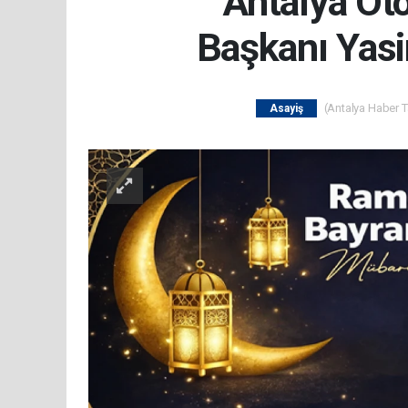
Antalya Ot
Başkanı Yas
(Antalya Haber Ta
Asayiş