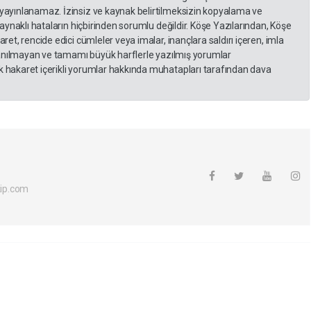
yayınlanamaz. İzinsiz ve kaynak belirtilmeksizin kopyalama ve
kaynaklı hataların hiçbirinden sorumlu değildir. Köşe Yazılarından, Köşe
et, rencide edici cümleler veya imalar, inançlara saldırı içeren, imla
llanılmayan ve tamamı büyük harflerle yazılmış yorumlar
 hakaret içerikli yorumlar hakkında muhatapları tarafından dava
ip.com