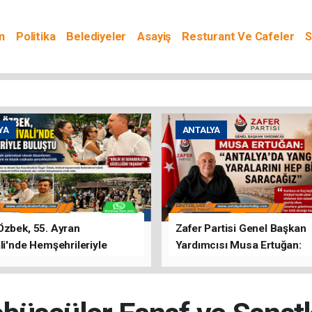
m
Politika
Belediyeler
Asayiş
Resturant Ve Cafeler
S
YA
ANTALYA
Özbek, 55. Ayran
Zafer Partisi Genel Başkan
li'nde Hemşehrileriyle
Yardımcısı Musa Ertuğan:
u
"Antalya'da Yangının Yarala
Birlikte Saracağız"