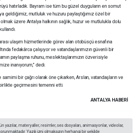
rüyü hatırladık. Bayram ise tüm bu güzel duyguların en somut
aya geldiğimiz, mutluluk ve huzuru paylaştığımız özel bir
olmak üzere Antalya halkının sağlık, huzur ve mutlulukla dolu
kullandı.
erarası ulaşım hizmetlerinde görev alan otobüsçü esnafına
ltında fedakârca çalışıyor ve vatandaşlarımızın güvenli bir
ramın paylaşma ruhunu, meslektaşlarımızın özverisiyle
imize inanıyorum,” dedi.
samimi bir çağrı olarak öne çıkarken, Arslan, vatandaşların ve
irlikte geçirmesini temenni etti.
ANTALYA HABERİ
yazılar, materyaller, resimler, ses dosyaları, animasyonlar, videolar,
 korunmaktadır. Yazılı izni olmaksızın herhangi bir şekilde