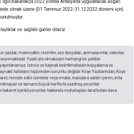
ilgili bakanlıkça 2022 yılında Antalya’da uygulanacak asgari
teliğinde olmak üzere (01 Temmuz 2022-31.12.2022 dönemi için)
 sunulmuştur.
lıklar ve sağlıklı günler dileriz.
yazılar, materyaller, resimler, ses dosyaları, animasyonlar, videolar,
 korunmaktadır. Yazılı izni olmaksızın herhangi bir şekilde
yayınlanamaz. İzinsiz ve kaynak belirtilmeksizin kopyalama ve
kaynaklı hataların hiçbirinden sorumlu değildir. Köşe Yazılarından, Köşe
et, rencide edici cümleler veya imalar, inançlara saldırı içeren, imla
llanılmayan ve tamamı büyük harflerle yazılmış yorumlar
 hakaret içerikli yorumlar hakkında muhatapları tarafından dava