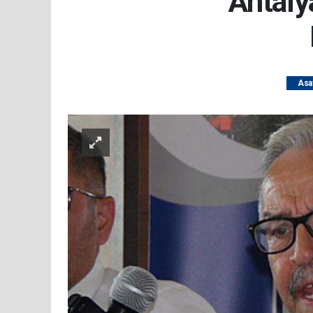
Antaly
Asa