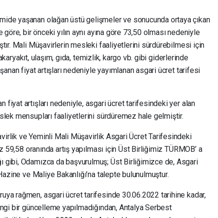
mide yaşanan olağan üstü gelişmeler ve sonucunda ortaya çıkan
e göre, bir önceki yılın aynı ayına göre 73,50 olması nedeniyle
ır. Mali Müşavirlerin mesleki faaliyetlerini sürdürebilmesi için
 akaryakıt, ulaşım, gıda, temizlik, kargo vb. gibi giderlerinde
şanan fiyat artışları nedeniyle yayımlanan asgari ücret tarifesi
iyat artışları nedeniyle, asgari ücret tarifesindeki yer alan
lek mensupları faaliyetlerini sürdüremez hale gelmiştir.
rlik ve Yeminli Mali Müşavirlik Asgari Ücret Tarifesindeki
 az 59,58 oranında artış yapılması için Üst Birliğimiz TÜRMOB’ a
 gibi, Odamızca da başvurulmuş; Üst Birliğimizce de, Asgari
 Hazine ve Maliye Bakanlığı’na talepte bulunulmuştur.
ya rağmen, asgari ücret tarifesinde 30.06.2022 tarihine kadar,
angi bir güncelleme yapılmadığından, Antalya Serbest