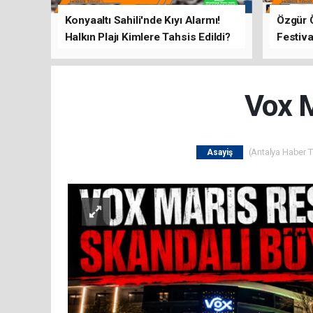
Konyaaltı Sahili'nde Kıyı Alarmı!
Özgür 
Halkın Plajı Kimlere Tahsis Edildi?
Festiva
Buluşt
Vox M
(Antalya Haber Ta
Asayiş