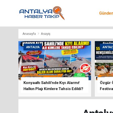
Günde
Egitim
Anasayfa
Asayiş
ANTALYA
ANTAL
Konyaaltı Sahili'nde Kıyı Alarmı!
Özgür 
Halkın Plajı Kimlere Tahsis Edildi?
Festiva
Buluşt