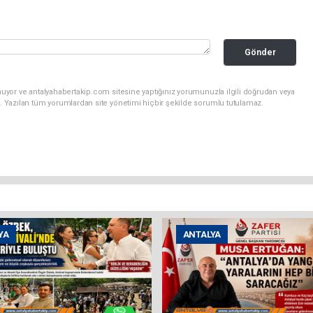
Gönder
uyor ve antalyahabertakip.com sitesine yaptığınız yorumunuzla ilgili doğrudan veya
. Yazılan tüm yorumlardan site yönetimi hiçbir şekilde sorumlu tutulamaz.
YA
ANTALYA