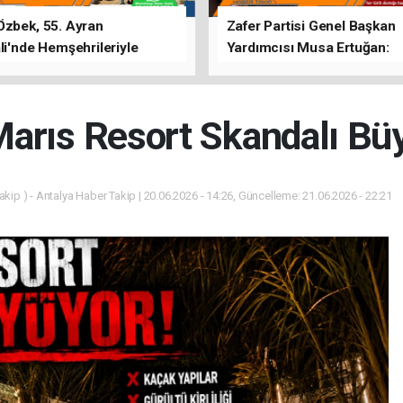
Özbek, 55. Ayran
Zafer Partisi Genel Başkan
li'nde Hemşehrileriyle
Yardımcısı Musa Ertuğan:
u
"Antalya'da Yangının Yarala
Birlikte Saracağız"
arıs Resort Skandalı Bü
kip ) - Antalya Haber Takip | 20.06.2026 - 14:26, Güncelleme: 21.06.2026 - 22:21