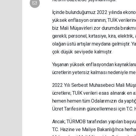
İçinde bulunduğumuz 2022 yılında ekono
yüksek enflasyon oranının; TUİK verilerin
biz Mali Müşavirleri zor durumda bırakmışt
gerekli; personel, kırtasiye, kira, elektrik,
olağan üstü artışlar meydana gelmiştir. Ya
çok düşük seviyede kalmıştır.
Yaşanan yüksek enflasyondan kaynaklanan f
ücretlerin yetersiz kalması nedeniyle mes
2022 Yılı Serbest Muhasebeci Mali Müşavi
ücretlere; TUİK verileri esas alınarak en
hemen hemen tüm Odalarımızın da yaptığı
Ücret Tarifesinin güncellenmesi için T.C.
Ancak; TÜRMOB tarafından yapılan başvuru
T.C. Hazine ve Maliye Bakanlığı’nca herh