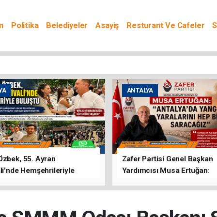
m
Politika
Belediyeler
Asayiş
Resturant Ve Cafeler
S
YA
ANTALYA
Özbek, 55. Ayran
Zafer Partisi Genel Başkan
li'nde Hemşehrileriyle
Yardımcısı Musa Ertuğan:
u
"Antalya'da Yangının Yarala
Birlikte Saracağız"