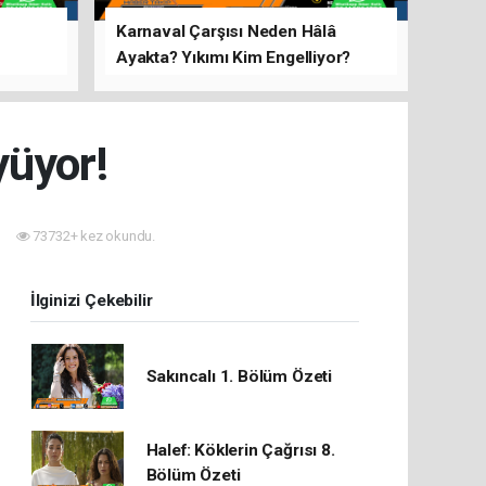
Karnaval Çarşısı Neden Hâlâ
Ayakta? Yıkımı Kim Engelliyor?
rını Hep
yüyor!
73732+ kez okundu.
İlginizi Çekebilir
Sakıncalı 1. Bölüm Özeti
Halef: Köklerin Çağrısı 8.
Bölüm Özeti