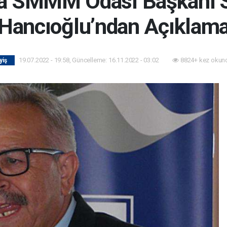
a SMMM Odası Başkanı S
Hancıoğlu’ndan Açıklam
19.07.2022 - 19:58, Güncelleme: 16.11.2022 - 03:02
8824+ kez okun
yiş