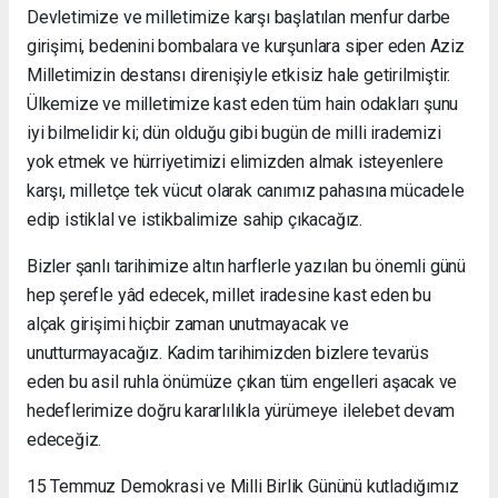
Devletimize ve milletimize karşı başlatılan menfur darbe
girişimi, bedenini bombalara ve kurşunlara siper eden Aziz
Milletimizin destansı direnişiyle etkisiz hale getirilmiştir.
Ülkemize ve milletimize kast eden tüm hain odakları şunu
iyi bilmelidir ki; dün olduğu gibi bugün de milli irademizi
yok etmek ve hürriyetimizi elimizden almak isteyenlere
karşı, milletçe tek vücut olarak canımız pahasına mücadele
edip istiklal ve istikbalimize sahip çıkacağız.
Bizler şanlı tarihimize altın harflerle yazılan bu önemli günü
hep şerefle yâd edecek, millet iradesine kast eden bu
alçak girişimi hiçbir zaman unutmayacak ve
unutturmayacağız. Kadim tarihimizden bizlere tevarüs
eden bu asil ruhla önümüze çıkan tüm engelleri aşacak ve
hedeflerimize doğru kararlılıkla yürümeye ilelebet devam
edeceğiz.
15 Temmuz Demokrasi ve Milli Birlik Gününü kutladığımız