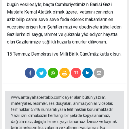
bugün vesilesiyle; başta Cumhuriyetimizin Banisi Gazi
Mustafa Kemal Atatürk olmak üzere, vatanını canından
aziz bilip canını seve seve feda ederek makamların en
yücesine erişen tüm Şehitlerimizi ve ebediyete irtihal eden
Gazilerimizi saygı, rahmet ve şükranla yâd ediyor, hayatta
olan Gazilerimize sağlıklı huzurlu ömürler diliyorum.
15 Temmuz Demokrasi ve Milli Birlik Günü’müz kutlu olsun.
www.antalyahabertakip.com'da yer alan bütün yazılar,
materyaller, resimler, ses dosyaları, animasyonlar, videolar,
telif hakları 5846 numaralı yasa telif hakları korunmaktadır.
Yazılı izni olmaksızın herhangi bir şekilde kopyalanamaz,
dağıtılamaz, değiştirilemez, yayınlanamaz. İzinsiz ve kaynak
belirtilmeksizin kopyalama ve kullanımı yapılamaz. Bu