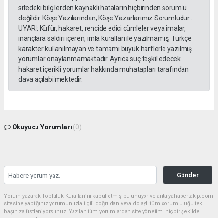
sitedeki bilgilerden kaynaklı hataların hiçbirinden sorumlu
değildir. Köşe Yazılarından, Köşe Yazarlarımız Sorumludur...
UYARI: Küfür, hakaret, rencide edici cümleler veya imalar,
inançlara saldırı içeren, imla kuralları ile yazılmamış, Türkçe
karakter kullanılmayan ve tamamı büyük harflerle yazılmış
yorumlar onaylanmamaktadır. Ayrıca suç teşkil edecek
hakaret içerikli yorumlar hakkında muhatapları tarafından
dava açılabilmektedir.
Okuyucu Yorumları
(0)
Gönder
Yorum yazarak Topluluk Kuralları’nı kabul etmiş bulunuyor ve antalyahabertakip.com
sitesine yaptığınız yorumunuzla ilgili doğrudan veya dolaylı tüm sorumluluğu tek
başınıza üstleniyorsunuz. Yazılan tüm yorumlardan site yönetimi hiçbir şekilde