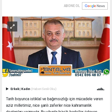
ABONE OL
Erkek
|
Kadın
(Haberi Sesli Oku)
Tarih boyunca istiklal ve bağımsızlığı için mücadele veren
aziz milletimiz, nice şanlı zaferler nice kahramanlık
destanları yazmıştır. Bu uğurda büyük bedeller ödeyen