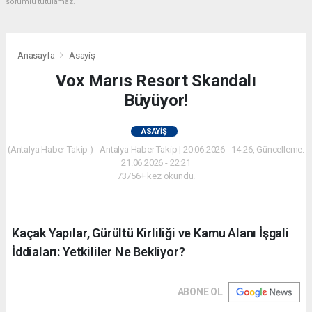
sorumlu tutulamaz.
Anasayfa
Asayiş
Vox Marıs Resort Skandalı
Büyüyor!
ASAYIŞ
(Antalya Haber Takip ) - Antalya Haber Takip | 20.06.2026 - 14:26, Güncelleme:
21.06.2026 - 22:21
73756+ kez okundu.
Kaçak Yapılar, Gürültü Kirliliği ve Kamu Alanı İşgali
İddiaları: Yetkililer Ne Bekliyor?
ABONE OL