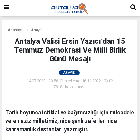
Anasayfa
Asayiş
Antalya Valisi Ersin Yazıcı’dan 15
Temmuz Demokrasi Ve Milli Birlik
Günü Mesajı
ASAYIŞ
14.07.2022 - 20:58, Güncelleme: 16.11.2022 - 03:02
7818+ kez okundu.
Tarih boyunca istiklal ve bağımsızlığı için mücadele
veren aziz milletimiz, nice şanlı zaferler nice
kahramanlık destanları yazmıştır.