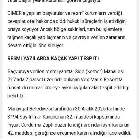
vatandaşlar yetkili kurumları göreve çağırıyor.
CİMER'e yapılan başvurular ve resmî kurumların verdiği
cevaplar, otel hakkında ciddi hukuki süreçlerin işletildiğini
ortaya koyuyor. Ancak bölge sakinleri, tüm bu işlemlere
rağmen kaçak yapılaşmanın ve çevreye verilen zararların
devam ettiğini öne sürüyor.
RESMİ YAZILARDA KAÇAK YAPI TESPİTİ
Başvuruya verilen resmi yanıtta, Side (Kemer) Mahallesi
727 ada 2 parsel üzerinde bulunan Vox Maris Resort'ta
ruhsat eki mimari projeye aykırı uygulamalar tespit edildiği
belirtildi.
Manavgat Belediyesi tarafından 30 Aralık 2025 tarihinde
3194 Sayılı İmar Kanunu'nun 32. maddesi kapsamında
İnşaat Durdurma Zaptı düzenlendiği, ardından aynı kanunun
42. maddesi gereğince encümen kararı alındığı ifade edildi.