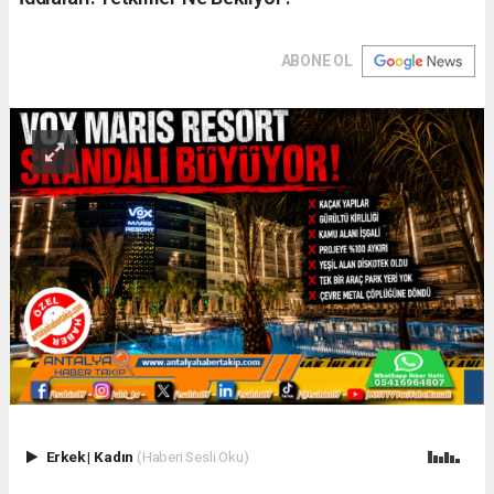
ABONE OL
Erkek
|
Kadın
(Haberi Sesli Oku)