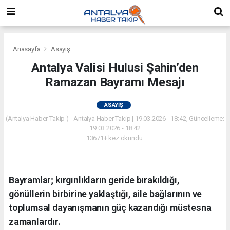
Anasayfa
Asayiş
Antalya Valisi Hulusi Şahin’den
Ramazan Bayramı Mesajı
ASAYIŞ
(Antalya Haber Takip ) - Antalya Haber Takip | 19.03.2026 - 18:42, Güncelleme:
19.03.2026 - 18:42
13671+ kez okundu.
Bayramlar; kırgınlıkların geride bırakıldığı,
gönüllerin birbirine yaklaştığı, aile bağlarının ve
toplumsal dayanışmanın güç kazandığı müstesna
zamanlardır.