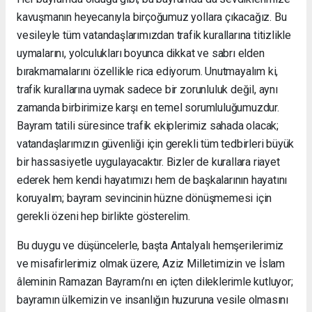
kavuşmanın heyecanıyla birçoğumuz yollara çıkacağız. Bu
vesileyle tüm vatandaşlarımızdan trafik kurallarına titizlikle
uymalarını, yolculukları boyunca dikkat ve sabrı elden
bırakmamalarını özellikle rica ediyorum. Unutmayalım ki,
trafik kurallarına uymak sadece bir zorunluluk değil, aynı
zamanda birbirimize karşı en temel sorumluluğumuzdur.
Bayram tatili süresince trafik ekiplerimiz sahada olacak;
vatandaşlarımızın güvenliği için gerekli tüm tedbirleri büyük
bir hassasiyetle uygulayacaktır. Bizler de kurallara riayet
ederek hem kendi hayatımızı hem de başkalarının hayatını
koruyalım; bayram sevincinin hüzne dönüşmemesi için
gerekli özeni hep birlikte gösterelim.
Bu duygu ve düşüncelerle, başta Antalyalı hemşerilerimiz
ve misafirlerimiz olmak üzere, Aziz Milletimizin ve İslam
âleminin Ramazan Bayramı’nı en içten dileklerimle kutluyor;
bayramın ülkemizin ve insanlığın huzuruna vesile olmasını