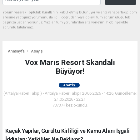
Yorum yazarak Topluluk Kuralları’nı kabul etmiş bulunuyor ve antalyahabertakip.com
sitesine yaptığınız yorumunuzla ilgili doğrudan veya dolaylı tüm sorumluluğu tek
başınıza üstleniyorsunuz. Yazılan tüm yorumlardan site yönetimi hiçbir şekilde
sorumlu tutulamaz.
Anasayfa
Asayiş
Vox Marıs Resort Skandalı
Büyüyor!
ASAYIŞ
(Antalya Haber Takip ) - Antalya Haber Takip | 20.06.2026 - 14:26, Güncelleme:
21.06.2026 - 22:21
73737+ kez okundu.
Kaçak Yapılar, Gürültü Kirliliği ve Kamu Alanı İşgali
İddiaları: Yetkililer Ne Bekliyor?