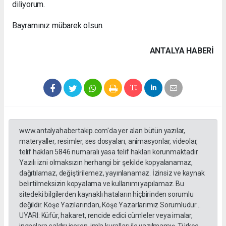
diliyorum.
Bayramınız mübarek olsun.
ANTALYA HABERİ
www.antalyahabertakip.com'da yer alan bütün yazılar,
materyaller, resimler, ses dosyaları, animasyonlar, videolar,
telif hakları 5846 numaralı yasa telif hakları korunmaktadır.
Yazılı izni olmaksızın herhangi bir şekilde kopyalanamaz,
dağıtılamaz, değiştirilemez, yayınlanamaz. İzinsiz ve kaynak
belirtilmeksizin kopyalama ve kullanımı yapılamaz. Bu
sitedeki bilgilerden kaynaklı hataların hiçbirinden sorumlu
değildir. Köşe Yazılarından, Köşe Yazarlarımız Sorumludur...
UYARI: Küfür, hakaret, rencide edici cümleler veya imalar,
inançlara saldırı içeren, imla kuralları ile yazılmamış, Türkçe