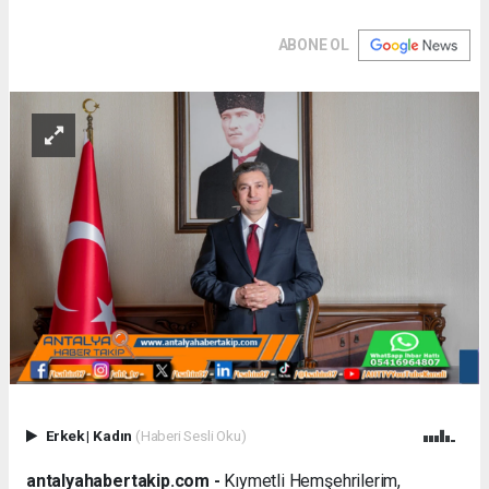
ABONE OL
Erkek
|
Kadın
(Haberi Sesli Oku)
antalyahabertakip.com -
Kıymetli Hemşehrilerim,