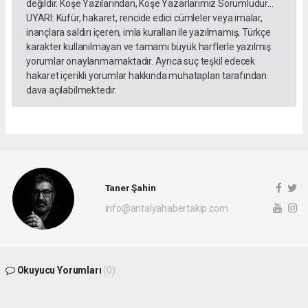
değildir. Köşe Yazılarından, Köşe Yazarlarımız Sorumludur...
UYARI: Küfür, hakaret, rencide edici cümleler veya imalar,
inançlara saldırı içeren, imla kuralları ile yazılmamış, Türkçe
karakter kullanılmayan ve tamamı büyük harflerle yazılmış
yorumlar onaylanmamaktadır. Ayrıca suç teşkil edecek
hakaret içerikli yorumlar hakkında muhatapları tarafından
dava açılabilmektedir.
Taner Şahin
info@antalyahabertakip.com
Okuyucu Yorumları
(0)