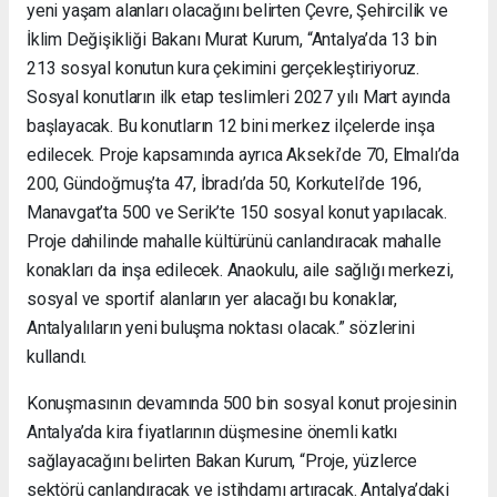
yeni yaşam alanları olacağını belirten Çevre, Şehircilik ve
İklim Değişikliği Bakanı Murat Kurum, “Antalya’da 13 bin
213 sosyal konutun kura çekimini gerçekleştiriyoruz.
Sosyal konutların ilk etap teslimleri 2027 yılı Mart ayında
başlayacak. Bu konutların 12 bini merkez ilçelerde inşa
edilecek. Proje kapsamında ayrıca Akseki’de 70, Elmalı’da
200, Gündoğmuş’ta 47, İbradı’da 50, Korkuteli’de 196,
Manavgat’ta 500 ve Serik’te 150 sosyal konut yapılacak.
Proje dahilinde mahalle kültürünü canlandıracak mahalle
konakları da inşa edilecek. Anaokulu, aile sağlığı merkezi,
sosyal ve sportif alanların yer alacağı bu konaklar,
Antalyalıların yeni buluşma noktası olacak.” sözlerini
kullandı.
Konuşmasının devamında 500 bin sosyal konut projesinin
Antalya’da kira fiyatlarının düşmesine önemli katkı
sağlayacağını belirten Bakan Kurum, “Proje, yüzlerce
sektörü canlandıracak ve istihdamı artıracak. Antalya’daki