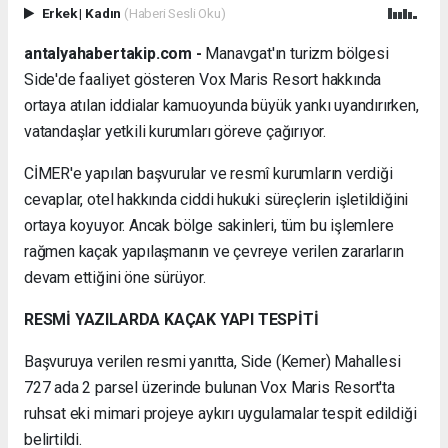
Erkek
|
Kadın
(Haberi Sesli Oku)
antalyahabertakip.com -
Manavgat'ın turizm bölgesi
Side'de faaliyet gösteren Vox Maris Resort hakkında
ortaya atılan iddialar kamuoyunda büyük yankı uyandırırken,
vatandaşlar yetkili kurumları göreve çağırıyor.
CİMER'e yapılan başvurular ve resmî kurumların verdiği
cevaplar, otel hakkında ciddi hukuki süreçlerin işletildiğini
ortaya koyuyor. Ancak bölge sakinleri, tüm bu işlemlere
rağmen kaçak yapılaşmanın ve çevreye verilen zararların
devam ettiğini öne sürüyor.
RESMİ YAZILARDA KAÇAK YAPI TESPİTİ
Başvuruya verilen resmi yanıtta, Side (Kemer) Mahallesi
727 ada 2 parsel üzerinde bulunan Vox Maris Resort'ta
ruhsat eki mimari projeye aykırı uygulamalar tespit edildiği
belirtildi.