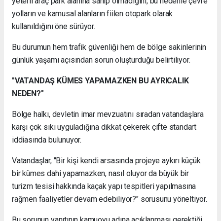
yeterli araç park alanına sahip olmadığını, bu nedenle çevre
yolların ve kamusal alanların fiilen otopark olarak
kullanıldığını öne sürüyor.
Bu durumun hem trafik güvenliği hem de bölge sakinlerinin
günlük yaşamı açısından sorun oluşturduğu belirtiliyor.
"VATANDAŞ KÜMES YAPAMAZKEN BU AYRICALIK
NEDEN?"
Bölge halkı, devletin imar mevzuatını sıradan vatandaşlara
karşı çok sıkı uyguladığına dikkat çekerek çifte standart
iddiasında bulunuyor.
Vatandaşlar, "Bir kişi kendi arsasında projeye aykırı küçük
bir kümes dahi yapamazken, nasıl oluyor da büyük bir
turizm tesisi hakkında kaçak yapı tespitleri yapılmasına
rağmen faaliyetler devam edebiliyor?" sorusunu yöneltiyor.
Bu sorunun yanıtının kamuoyu adına açıklanması gerektiği