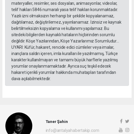
materyaller, resimler, ses dosyaları, animasyonlar, videolar,
telif hakları 5846 numaralı yasa telif hakları korunmaktadır.
Yazılı izni olmaksızın herhangi bir şekilde kopyalanamaz,
dağıtılamaz, değiştirilemez, yayınlanamaz. İzinsiz ve kaynak
belirtilmeksizin kopyalama ve kullanımı yapılamaz. Bu
sitedeki bilgilerden kaynaklı hataların hiçbirinden sorumlu
değildir. Köşe Yazılarından, Köşe Yazarlarımız Sorumludur...
UYARI: Küfür, hakaret, rencide edici cümleler veya imalar,
inançlara saldırı içeren, imla kuralları ile yazılmamış, Türkçe
karakter kullanılmayan ve tamamı büyük harflerle yazılmış
yorumlar onaylanmamaktadır. Ayrıca suç teşkil edecek
hakaret içerikli yorumlar hakkında muhatapları tarafından
dava açılabilmektedir.
Taner Şahin
info@antalyahabertakip.com