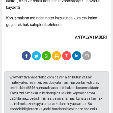
kaliteli, özel ve örnek konutlar kazandıracağız.” sözlerini
kaydetti.
Konuşmaların ardından noter huzurunda kura çekimine
geçilerek hak sahipleri belirlendi.
ANTALYA HABERİ
www.antalyahabertakip.com'da yer alan bütün yazılar,
materyaller, resimler, ses dosyaları, animasyonlar, videolar,
telif hakları 5846 numaralı yasa telif hakları korunmaktadır.
Yazılı izni olmaksızın herhangi bir şekilde kopyalanamaz,
dağıtılamaz, değiştirilemez, yayınlanamaz. İzinsiz ve kaynak
belirtilmeksizin kopyalama ve kullanımı yapılamaz. Bu
sitedeki bilgilerden kaynaklı hataların hiçbirinden sorumlu