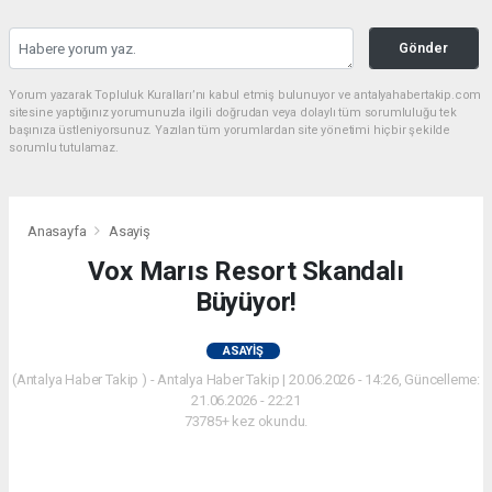
Gönder
Yorum yazarak Topluluk Kuralları’nı kabul etmiş bulunuyor ve antalyahabertakip.com
sitesine yaptığınız yorumunuzla ilgili doğrudan veya dolaylı tüm sorumluluğu tek
başınıza üstleniyorsunuz. Yazılan tüm yorumlardan site yönetimi hiçbir şekilde
sorumlu tutulamaz.
Anasayfa
Asayiş
Vox Marıs Resort Skandalı
Büyüyor!
ASAYIŞ
(Antalya Haber Takip ) - Antalya Haber Takip | 20.06.2026 - 14:26, Güncelleme:
21.06.2026 - 22:21
73785+ kez okundu.