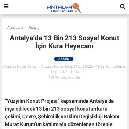
Anasayfa
Asayiş
Antalya’da 13 Bin 213 Sosyal Konut
İçin Kura Heyecanı
ASAYIŞ
(Antalya Haber Takip ) - Antalya Haber Takip | 12.01.2026 - 19:33, Güncelleme:
12.01.2026 - 19:33
18978+ kez okundu.
“Yüzyılın Konut Projesi” kapsamında Antalya’da
inşa edilecek 13 bin 213 sosyal konutun kura
çekimi, Çevre, Şehircilik ve İklim Değişikliği Bakanı
Murat Kurum’un katılımıyla düzenlenen törenle