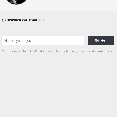
Okuyucu Yorumları
(0)
Gönder
Yorum yazarak Topluluk Kuralları’nı kabul etmiş bulunuyor ve antalyahabertakip.com
sitesine yaptığınız yorumunuzla ilgili doğrudan veya dolaylı tüm sorumluluğu tek
başınıza üstleniyorsunuz. Yazılan tüm yorumlardan site yönetimi hiçbir şekilde
sorumlu tutulamaz.
haber paketi
haber scripti
haber yazılımı
Tüm hakları saklı tutulmaktadır.Copyright 2026©
Haber Yazılımı:
Web Aksiyon ®