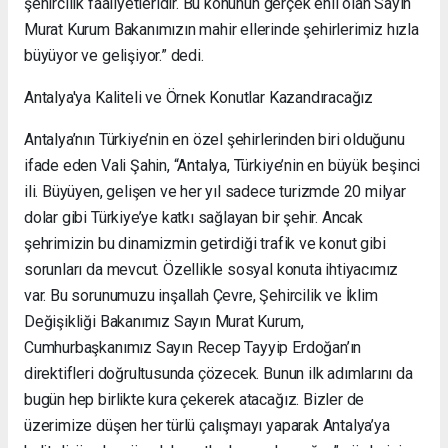
şehircilik faaliyetleridir. Bu konunun gerçek ehli olan Sayın
Murat Kurum Bakanımızın mahir ellerinde şehirlerimiz hızla
büyüyor ve gelişiyor.” dedi.
Antalya'ya Kaliteli ve Örnek Konutlar Kazandıracağız
Antalya’nın Türkiye’nin en özel şehirlerinden biri olduğunu
ifade eden Vali Şahin, “Antalya, Türkiye’nin en büyük beşinci
ili. Büyüyen, gelişen ve her yıl sadece turizmde 20 milyar
dolar gibi Türkiye’ye katkı sağlayan bir şehir. Ancak
şehrimizin bu dinamizmin getirdiği trafik ve konut gibi
sorunları da mevcut. Özellikle sosyal konuta ihtiyacımız
var. Bu sorunumuzu inşallah Çevre, Şehircilik ve İklim
Değişikliği Bakanımız Sayın Murat Kurum,
Cumhurbaşkanımız Sayın Recep Tayyip Erdoğan’ın
direktifleri doğrultusunda çözecek. Bunun ilk adımlarını da
bugün hep birlikte kura çekerek atacağız. Bizler de
üzerimize düşen her türlü çalışmayı yaparak Antalya’ya