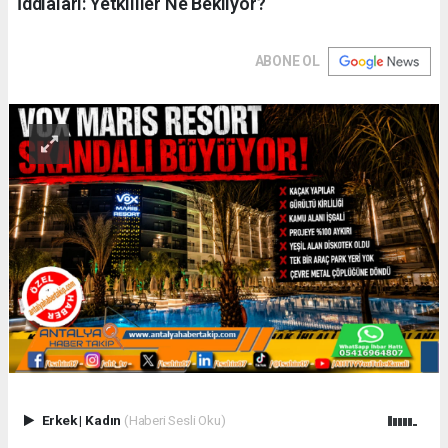
İddiaları: Yetkililer Ne Bekliyor?
ABONE OL
Erkek
|
Kadın
(Haberi Sesli Oku)