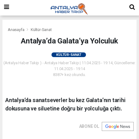
Anasayfa
Kültür-Sanat
Antalya’da Galata’ya Yolculuk
KÜLTÜR-SANAT
(Antalya Haber Takip ) - Antalya Haber Takip | 11.04.2025 - 19:14, Güncelleme:
11.04.2025 - 19:14
8387+ kez okundu.
Antalya’da sanatseverler bu kez Galata’nın tarihi
dokusuna ve siluetine doğru bir yolculuğa çıktı.
ABONE OL