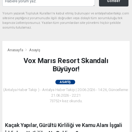
Gönder
Yorum yazarak Topluluk Kuralları’nı kabul etmiş bulunuyor ve antalyahabertakip.com
sitesine yaptığınız yorumunuzla ilgili doğrudan veya dolaylı tüm sorumluluğu tek
başınıza üstleniyorsunuz. Yazılan tüm yorumlardan site yönetimi hiçbir şekilde
sorumlu tutulamaz.
Anasayfa
Asayiş
Vox Marıs Resort Skandalı
Büyüyor!
ASAYIŞ
(Antalya Haber Takip ) - Antalya Haber Takip | 20.06.2026 - 14:26, Güncelleme:
21.06.2026 - 22:21
73752+ kez okundu.
Kaçak Yapılar, Gürültü Kirliliği ve Kamu Alanı İşgali