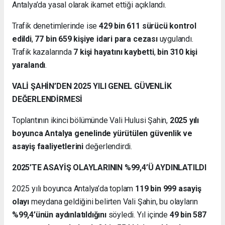
Antalya’da yasal olarak ikamet ettiği açıklandı.
Trafik denetimlerinde ise
429 bin 611 sürücü kontrol
edildi
,
77 bin 659 kişiye idari para cezası
uygulandı.
Trafik kazalarında
7 kişi hayatını kaybetti
,
bin 310 kişi
yaralandı
.
VALİ ŞAHİN’DEN 2025 YILI GENEL GÜVENLİK
DEĞERLENDİRMESİ
Toplantının ikinci bölümünde Vali Hulusi Şahin,
2025 yılı
boyunca Antalya genelinde yürütülen güvenlik ve
asayiş faaliyetlerini
değerlendirdi.
2025’TE ASAYİŞ OLAYLARININ %99,4’Ü AYDINLATILDI
2025 yılı boyunca Antalya’da toplam
119 bin 999 asayiş
olayı
meydana geldiğini belirten Vali Şahin, bu olayların
%99,4’ünün aydınlatıldığını
söyledi. Yıl içinde
49 bin 587