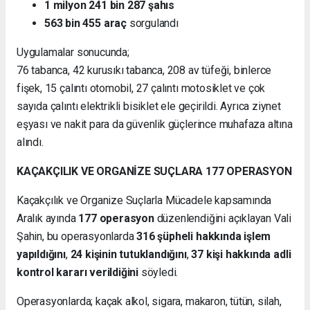
1 milyon 241 bin 287 şahıs
563 bin 455 araç
sorgulandı
Uygulamalar sonucunda;
76 tabanca, 42 kurusıkı tabanca, 208 av tüfeği, binlerce
fişek, 15 çalıntı otomobil, 27 çalıntı motosiklet ve çok
sayıda çalıntı elektrikli bisiklet ele geçirildi. Ayrıca ziynet
eşyası ve nakit para da güvenlik güçlerince muhafaza altına
alındı.
KAÇAKÇILIK VE ORGANİZE SUÇLARA 177 OPERASYON
Kaçakçılık ve Organize Suçlarla Mücadele kapsamında
Aralık ayında
177 operasyon
düzenlendiğini açıklayan Vali
Şahin, bu operasyonlarda
316 şüpheli hakkında işlem
yapıldığını
,
24 kişinin tutuklandığını
,
37 kişi hakkında adli
kontrol kararı verildiğini
söyledi.
Operasyonlarda; kaçak alkol, sigara, makaron, tütün, silah,