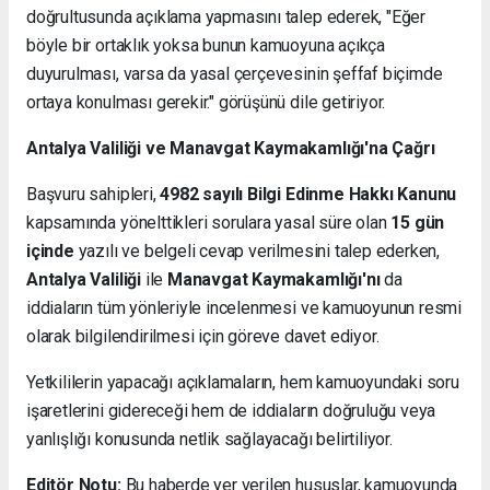
doğrultusunda açıklama yapmasını talep ederek, "Eğer
böyle bir ortaklık yoksa bunun kamuoyuna açıkça
duyurulması, varsa da yasal çerçevesinin şeffaf biçimde
ortaya konulması gerekir." görüşünü dile getiriyor.
Antalya Valiliği ve Manavgat Kaymakamlığı'na Çağrı
Başvuru sahipleri,
4982 sayılı Bilgi Edinme Hakkı Kanunu
kapsamında yönelttikleri sorulara yasal süre olan
15 gün
içinde
yazılı ve belgeli cevap verilmesini talep ederken,
Antalya Valiliği
ile
Manavgat Kaymakamlığı'nı
da
iddiaların tüm yönleriyle incelenmesi ve kamuoyunun resmi
olarak bilgilendirilmesi için göreve davet ediyor.
Yetkililerin yapacağı açıklamaların, hem kamuoyundaki soru
işaretlerini gidereceği hem de iddiaların doğruluğu veya
yanlışlığı konusunda netlik sağlayacağı belirtiliyor.
Editör Notu:
Bu haberde yer verilen hususlar, kamuoyunda