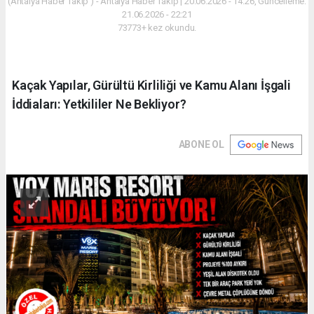
(Antalya Haber Takip ) - Antalya Haber Takip | 20.06.2026 - 14:26, Güncelleme:
21.06.2026 - 22:21
73773+ kez okundu.
Kaçak Yapılar, Gürültü Kirliliği ve Kamu Alanı İşgali
İddiaları: Yetkililer Ne Bekliyor?
ABONE OL