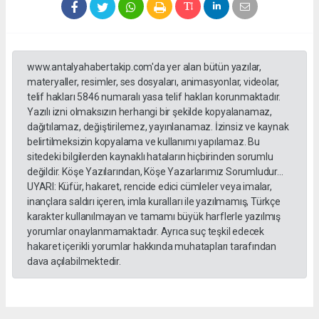
www.antalyahabertakip.com'da yer alan bütün yazılar,
materyaller, resimler, ses dosyaları, animasyonlar, videolar,
telif hakları 5846 numaralı yasa telif hakları korunmaktadır.
Yazılı izni olmaksızın herhangi bir şekilde kopyalanamaz,
dağıtılamaz, değiştirilemez, yayınlanamaz. İzinsiz ve kaynak
belirtilmeksizin kopyalama ve kullanımı yapılamaz. Bu
sitedeki bilgilerden kaynaklı hataların hiçbirinden sorumlu
değildir. Köşe Yazılarından, Köşe Yazarlarımız Sorumludur...
UYARI: Küfür, hakaret, rencide edici cümleler veya imalar,
inançlara saldırı içeren, imla kuralları ile yazılmamış, Türkçe
karakter kullanılmayan ve tamamı büyük harflerle yazılmış
yorumlar onaylanmamaktadır. Ayrıca suç teşkil edecek
hakaret içerikli yorumlar hakkında muhatapları tarafından
dava açılabilmektedir.