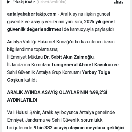
Erkek
|
Kadın
(Haberi Sesli Oku)
antalyahabertakip.com -
Aralık ayına ilişkin güncel
güvenlik ve asayiş verilerinin yanı sıra,
2025 yılı genel
güvenlik değerlendirmesi
de kamuoyuyla paylaşıldı.
Antalya Valiliği Hükümet Konağı’nda düzenlenen basın
bilgilendirme toplantısına;
İl Emniyet Müdürü
Dr. Sabit Akın Zaimoğlu
,
İl Jandarma Komutanı
Tümgeneral Ahmet Kavukcu
ve
Sahil Güvenlik Antalya Grup Komutanı
Yarbay Tolga
Coşkun
katıldı.
ARALIK AYINDA ASAYİŞ OLAYLARININ %99,2’Sİ
AYDINLATILDI
Vali Hulusi Şahin, Aralık ayı boyunca Antalya genelinde
Emniyet, Jandarma ve Sahil Güvenlik sorumluluk
bölgelerinde
9 bin 382 asayiş olayının meydana geldiğini