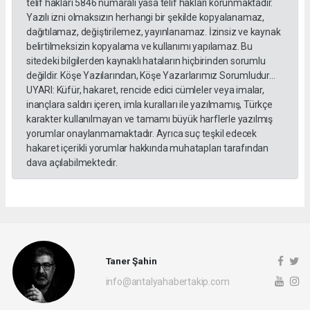
telif hakları 5846 numaralı yasa telif hakları korunmaktadır.
Yazılı izni olmaksızın herhangi bir şekilde kopyalanamaz,
dağıtılamaz, değiştirilemez, yayınlanamaz. İzinsiz ve kaynak
belirtilmeksizin kopyalama ve kullanımı yapılamaz. Bu
sitedeki bilgilerden kaynaklı hataların hiçbirinden sorumlu
değildir. Köşe Yazılarından, Köşe Yazarlarımız Sorumludur...
UYARI: Küfür, hakaret, rencide edici cümleler veya imalar,
inançlara saldırı içeren, imla kuralları ile yazılmamış, Türkçe
karakter kullanılmayan ve tamamı büyük harflerle yazılmış
yorumlar onaylanmamaktadır. Ayrıca suç teşkil edecek
hakaret içerikli yorumlar hakkında muhatapları tarafından
dava açılabilmektedir.
Taner Şahin
info@antalyahabertakip.com