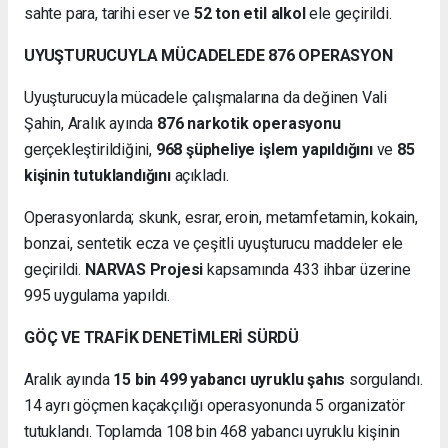
sahte para, tarihi eser ve
52 ton etil alkol
ele geçirildi.
UYUŞTURUCUYLA MÜCADELEDE 876 OPERASYON
Uyuşturucuyla mücadele çalışmalarına da değinen Vali
Şahin, Aralık ayında
876 narkotik operasyonu
gerçekleştirildiğini,
968 şüpheliye işlem yapıldığını
ve
85
kişinin tutuklandığını
açıkladı.
Operasyonlarda; skunk, esrar, eroin, metamfetamin, kokain,
bonzai, sentetik ecza ve çeşitli uyuşturucu maddeler ele
geçirildi.
NARVAS Projesi
kapsamında 433 ihbar üzerine
995 uygulama yapıldı.
GÖÇ VE TRAFİK DENETİMLERİ SÜRDÜ
Aralık ayında
15 bin 499 yabancı uyruklu şahıs
sorgulandı.
14 ayrı göçmen kaçakçılığı operasyonunda 5 organizatör
tutuklandı. Toplamda 108 bin 468 yabancı uyruklu kişinin