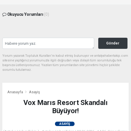
Okuyucu Yorumları
(0)
Gönder
Yorum yazarak Topluluk Kuralları’nı kabul etmiş bulunuyor ve antalyahabertakip.com
sitesine yaptığınız yorumunuzla ilgili doğrudan veya dolaylı tüm sorumluluğu tek
başınıza üstleniyorsunuz. Yazılan tüm yorumlardan site yönetimi hiçbir şekilde
sorumlu tutulamaz.
Anasayfa
Asayiş
Vox Marıs Resort Skandalı
Büyüyor!
ASAYIŞ