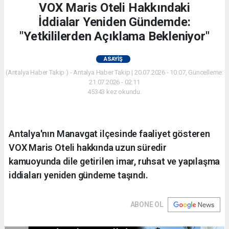
VOX Maris Oteli Hakkındaki
İddialar Yeniden Gündemde:
"Yetkililerden Açıklama Bekleniyor"
ASAYIŞ
(Antalya Haber Takip ) - Antalya Haber Takip | 20.07.2026 - 10:07, Güncelleme:
21.07.2026 - 02:11
45343 kez okundu.
Antalya'nın Manavgat ilçesinde faaliyet gösteren
VOX Maris Oteli hakkında uzun süredir
kamuoyunda dile getirilen imar, ruhsat ve yapılaşma
iddiaları yeniden gündeme taşındı.
ABONE OL