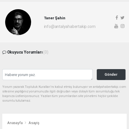
Taner Şahin
info@antalyahabertakip.com
Okuyucu Yorumları
(0)
Gönder
Yorum yazarak Topluluk Kuralları’nı kabul etmiş bulunuyor ve antalyahabertakip.com
sitesine yaptığınız yorumunuzla ilgili doğrudan veya dolaylı tüm sorumluluğu tek
başınıza üstleniyorsunuz. Yazılan tüm yorumlardan site yönetimi hiçbir şekilde
sorumlu tutulamaz.
Anasayfa
Asayiş