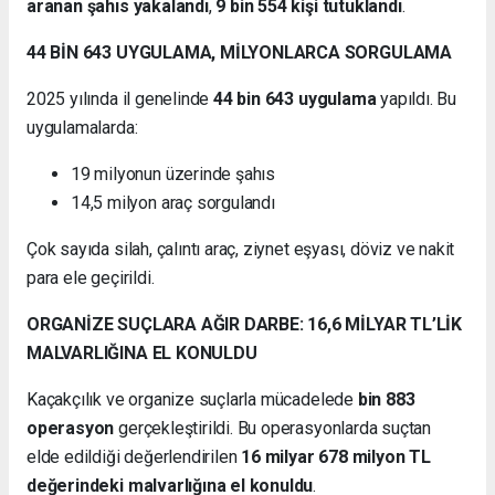
aranan şahıs yakalandı
,
9 bin 554 kişi tutuklandı
.
44 BİN 643 UYGULAMA, MİLYONLARCA SORGULAMA
2025 yılında il genelinde
44 bin 643 uygulama
yapıldı. Bu
uygulamalarda:
19 milyonun üzerinde şahıs
14,5 milyon araç sorgulandı
Çok sayıda silah, çalıntı araç, ziynet eşyası, döviz ve nakit
para ele geçirildi.
ORGANİZE SUÇLARA AĞIR DARBE: 16,6 MİLYAR TL’LİK
MALVARLIĞINA EL KONULDU
Kaçakçılık ve organize suçlarla mücadelede
bin 883
operasyon
gerçekleştirildi. Bu operasyonlarda suçtan
elde edildiği değerlendirilen
16 milyar 678 milyon TL
değerindeki malvarlığına el konuldu
.