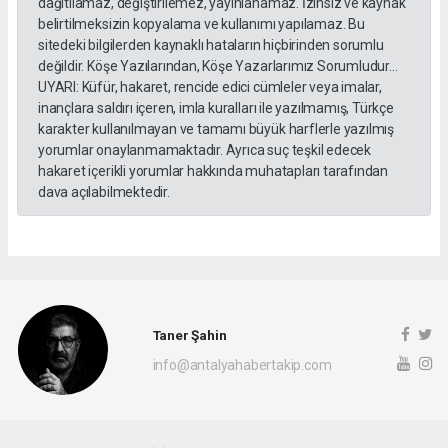
dağıtılamaz, değiştirilemez, yayınlanamaz. İzinsiz ve kaynak
belirtilmeksizin kopyalama ve kullanımı yapılamaz. Bu
sitedeki bilgilerden kaynaklı hataların hiçbirinden sorumlu
değildir. Köşe Yazılarından, Köşe Yazarlarımız Sorumludur...
UYARI: Küfür, hakaret, rencide edici cümleler veya imalar,
inançlara saldırı içeren, imla kuralları ile yazılmamış, Türkçe
karakter kullanılmayan ve tamamı büyük harflerle yazılmış
yorumlar onaylanmamaktadır. Ayrıca suç teşkil edecek
hakaret içerikli yorumlar hakkında muhatapları tarafından
dava açılabilmektedir.
Taner Şahin
info@antalyahabertakip.com