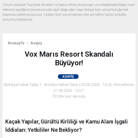
Yorum yazarak Topluluk Kuralları’nı kabul etmiş bulunuyor ve antalyahabertakip.com
sitesine yaptığınız yorumunuzla ilgili doğrudan veya dolaylı tüm sorumluluğu tek
başınıza üstleniyorsunuz. Yazılan tüm yorumlardan site yönetimi hiçbir şekilde
sorumlu tutulamaz.
Anasayfa
Asayiş
Vox Marıs Resort Skandalı
Büyüyor!
ASAYIŞ
(Antalya Haber Takip ) - Antalya Haber Takip | 20.06.2026 - 14:26, Güncelleme:
21.06.2026 - 22:21
73769+ kez okundu.
Kaçak Yapılar, Gürültü Kirliliği ve Kamu Alanı İşgali
İddiaları: Yetkililer Ne Bekliyor?