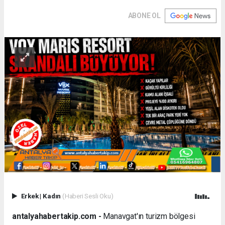
ABONE OL
Erkek
|
Kadın
(Haberi Sesli Oku)
antalyahabertakip.com -
Manavgat'ın turizm bölgesi