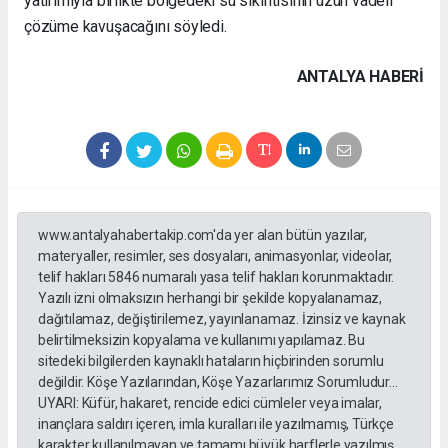
yatırımıyla birlikte bölgedeki su sıkıntısının uzun vadeli
çözüme kavuşacağını söyledi.
ANTALYA HABERİ
www.antalyahabertakip.com'da yer alan bütün yazılar,
materyaller, resimler, ses dosyaları, animasyonlar, videolar,
telif hakları 5846 numaralı yasa telif hakları korunmaktadır.
Yazılı izni olmaksızın herhangi bir şekilde kopyalanamaz,
dağıtılamaz, değiştirilemez, yayınlanamaz. İzinsiz ve kaynak
belirtilmeksizin kopyalama ve kullanımı yapılamaz. Bu
sitedeki bilgilerden kaynaklı hataların hiçbirinden sorumlu
değildir. Köşe Yazılarından, Köşe Yazarlarımız Sorumludur...
UYARI: Küfür, hakaret, rencide edici cümleler veya imalar,
inançlara saldırı içeren, imla kuralları ile yazılmamış, Türkçe
karakter kullanılmayan ve tamamı büyük harflerle yazılmış