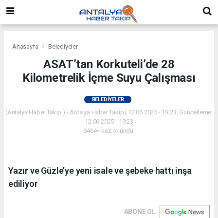
Anasayfa
Belediyeler
ASAT’tan Korkuteli’de 28
Kilometrelik İçme Suyu Çalışması
BELEDIYELER
(Antalya Haber Takip ) - Antalya Haber Takip | 12.06.2025 - 19:23, Güncelleme:
12.06.2025 - 19:23
9464+ kez okundu.
Yazır ve Güzle’ye yeni isale ve şebeke hattı inşa
ediliyor
ABONE OL