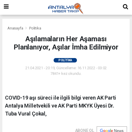
Anasayfa
Politika
Aşılamaların Her Aşaması
Planlanıyor, Aşılar İmha Edilmiyor
POLITIKA
21.04.2021 - 20:19, Güncelleme: 16.11.2022 - 03:02
7841+ kez okundu.
COVID-19 aşı süreci ile ilgili bilgi veren AK Parti
Antalya Milletvekili ve AK Parti MKYK Üyesi Dr.
Tuba Vural Çokal,
ABONE OL