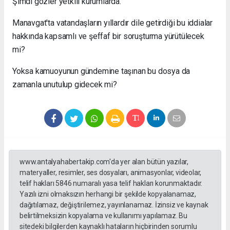
Şimdi gözler yetkili kurumlarda.
Manavgat'ta vatandaşların yıllardır dile getirdiği bu iddialar
hakkında kapsamlı ve şeffaf bir soruşturma yürütülecek
mi?
Yoksa kamuoyunun gündemine taşınan bu dosya da
zamanla unutulup gidecek mi?
www.antalyahabertakip.com'da yer alan bütün yazılar,
materyaller, resimler, ses dosyaları, animasyonlar, videolar,
telif hakları 5846 numaralı yasa telif hakları korunmaktadır.
Yazılı izni olmaksızın herhangi bir şekilde kopyalanamaz,
dağıtılamaz, değiştirilemez, yayınlanamaz. İzinsiz ve kaynak
belirtilmeksizin kopyalama ve kullanımı yapılamaz. Bu
sitedeki bilgilerden kaynaklı hataların hiçbirinden sorumlu