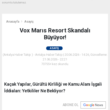
sorumlu tutulamaz.
Anasayfa
Asayiş
Vox Marıs Resort Skandalı
Büyüyor!
ASAYIŞ
(Antalya Haber Takip ) - Antalya Haber Takip | 20.06.2026 - 14:26, Güncelleme:
21.06.2026 - 22:21
73755+ kez okundu.
Kaçak Yapılar, Gürültü Kirliliği ve Kamu Alanı İşgali
İddiaları: Yetkililer Ne Bekliyor?
ABONE OL