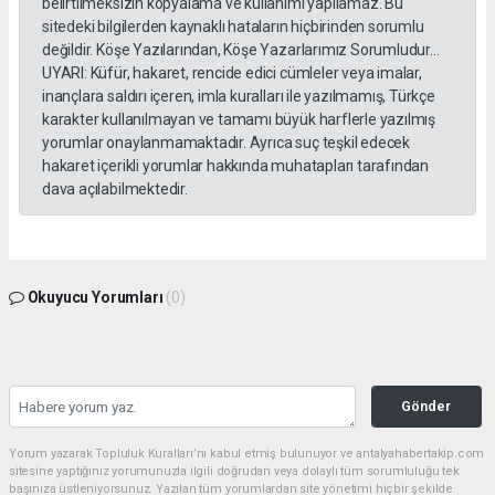
belirtilmeksizin kopyalama ve kullanımı yapılamaz. Bu
sitedeki bilgilerden kaynaklı hataların hiçbirinden sorumlu
değildir. Köşe Yazılarından, Köşe Yazarlarımız Sorumludur...
UYARI: Küfür, hakaret, rencide edici cümleler veya imalar,
inançlara saldırı içeren, imla kuralları ile yazılmamış, Türkçe
karakter kullanılmayan ve tamamı büyük harflerle yazılmış
yorumlar onaylanmamaktadır. Ayrıca suç teşkil edecek
hakaret içerikli yorumlar hakkında muhatapları tarafından
dava açılabilmektedir.
Okuyucu Yorumları
(0)
Gönder
Yorum yazarak Topluluk Kuralları’nı kabul etmiş bulunuyor ve antalyahabertakip.com
sitesine yaptığınız yorumunuzla ilgili doğrudan veya dolaylı tüm sorumluluğu tek
başınıza üstleniyorsunuz. Yazılan tüm yorumlardan site yönetimi hiçbir şekilde