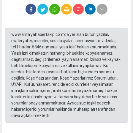
www.antalyahabertakip.com'da yer alan bütün yazılar,
materyaller, resimler, ses dosyaları, animasyonlar, videolar,
telif hakları 5846 numaralı yasa telif hakları korunmaktadır.
Yazılı izni olmaksızın herhangi bir şekilde kopyalanamaz,
dağıtılamaz, değiştirilemez, yayınlanamaz. İzinsiz ve kaynak
belirtilmeksizin kopyalama ve kullanımı yapılamaz. Bu
sitedeki bilgilerden kaynaklı hataların hiçbirinden sorumlu
değildir. Köşe Yazılarından, Köşe Yazarlarımız Sorumludur...
UYARI: Küfür, hakaret, rencide edici cümleler veya imalar,
inançlara saldırı içeren, imla kuralları ile yazılmamış, Türkçe
karakter kullanılmayan ve tamamı büyük harflerle yazılmış
yorumlar onaylanmamaktadır. Ayrıca suç teşkil edecek
hakaret içerikli yorumlar hakkında muhatapları tarafından
dava açılabilmektedir.