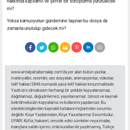
hakkında kapsamlı ve şeffaf bir soruşturma yürütülecek
mi?
Yoksa kamuoyunun gündemine taşınan bu dosya da
zamanla unutulup gidecek mi?
www.antalyahabertakip.com'da yer alan bütün yazılar,
materyaller, resimler, ses dosyaları, animasyonlar, videolar,
telif hakları 5846 numaralı yasa telif hakları korunmaktadır.
Yazılı izni olmaksızın herhangi bir şekilde kopyalanamaz,
dağıtılamaz, değiştirilemez, yayınlanamaz. İzinsiz ve kaynak
belirtilmeksizin kopyalama ve kullanımı yapılamaz. Bu
sitedeki bilgilerden kaynaklı hataların hiçbirinden sorumlu
değildir. Köşe Yazılarından, Köşe Yazarlarımız Sorumludur...
UYARI: Küfür, hakaret, rencide edici cümleler veya imalar,
inançlara saldırı içeren, imla kuralları ile yazılmamış, Türkçe