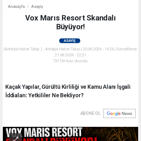
Anasayfa
Asayiş
Vox Marıs Resort Skandalı
Büyüyor!
ASAYIŞ
(Antalya Haber Takip ) - Antalya Haber Takip | 20.06.2026 - 14:26, Güncelleme:
21.06.2026 - 22:21
73774+ kez okundu.
Kaçak Yapılar, Gürültü Kirliliği ve Kamu Alanı İşgali
İddiaları: Yetkililer Ne Bekliyor?
ABONE OL