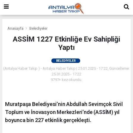
Anasayfa
Belediyeler
ASSİM 1227 Etkinliğe Ev Sahipliği
Yaptı
BELEDIYELER
(Antalya Haber Takip ) - Antalya Haber Takip | 25.01.2025 - 17:22, Güncelleme:
25.01.2025 - 17:22
9797+ kez okundu.
Muratpaşa Belediyesi’nin Abdullah Sevimçok Sivil
Toplum ve İnovasyon Merkezleri’nde (ASSİM) yıl
boyunca bin 227 etkinlik gerçekleşti.