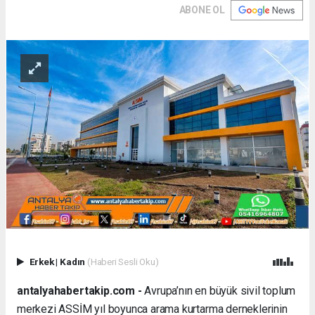
ABONE OL
Erkek
|
Kadın
(Haberi Sesli Oku)
antalyahabertakip.com -
Avrupa’nın en büyük sivil toplum
merkezi ASSİM yıl boyunca arama kurtarma derneklerinin