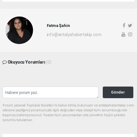
Fatma Şahin
info@antalyahabertakip.com
Okuyucu Yorumları
(0)
Gönder
Yorum yazarak Topluluk Kuralları’nı kabul etmiş bulunuyor ve antalyahabertakip.com
sitesine yaptığınız yorumunuzla ilgili doğrudan veya dolaylı tüm sorumluluğu tek
başınıza üstleniyorsunuz. Yazılan tüm yorumlardan site yönetimi hiçbir şekilde
sorumlu tutulamaz.